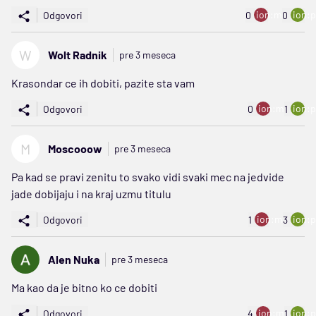
ion:minus
ion:p
Odgovori
0
0
W
Wolt Radnik
pre 3 meseca
Krasondar ce ih dobiti, pazite sta vam
ion:minus
ion:p
Odgovori
0
1
M
Moscooow
pre 3 meseca
Pa kad se pravi zenitu to svako vidi svaki mec na jedvide
jade dobijaju i na kraj uzmu titulu
ion:minus
ion:p
Odgovori
1
3
Alen Nuka
pre 3 meseca
Ma kao da je bitno ko ce dobiti
ion:minus
ion:p
Odgovori
4
1