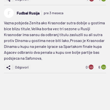
F
Fudbal Rusija
pre 3 meseca
Vazna pobjeda Zenita ako Krasnodar sutra dobije u gostima
bice blizu titule.Velika borba vec tri sezone u Rusiji
Krasnodar ima sansu da odbranj titulu zasluzili su ali sutra
protiv Dinsma u gostima nece biti lako.Prosao je Krasnodar
Dinama u kupu na penale igrace sa Spartakom finale kupa
Agacev odbranio dva penala u kupu sve bolje partije bas
podsjeca na Safonova.
ion:minus
ion:p
Odgovori
0
6