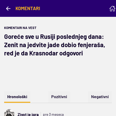
KOMENTARI
KOMENTARI NA VEST
Goreće sve u Rusiji poslednjeg dana:
Zenit na jedvite jade dobio fenjeraša,
red je da Krasnodar odgovori
Hronološki
Pozitivni
Negativni
Zivot je igra
pre 3 meseca