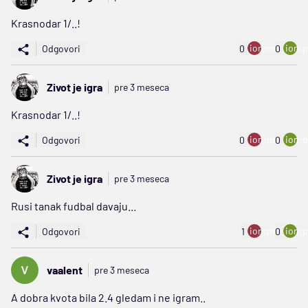
Krasnodar 1/..!
ion:minus
ion:p
Odgovori
0
0
Zivot je igra
pre 3 meseca
Krasnodar 1/..!
ion:minus
ion:p
Odgovori
0
0
Zivot je igra
pre 3 meseca
Rusi tanak fudbal davaju...
ion:minus
ion:p
Odgovori
1
0
vaalent
pre 3 meseca
A dobra kvota bila 2.4 gledam i ne igram..