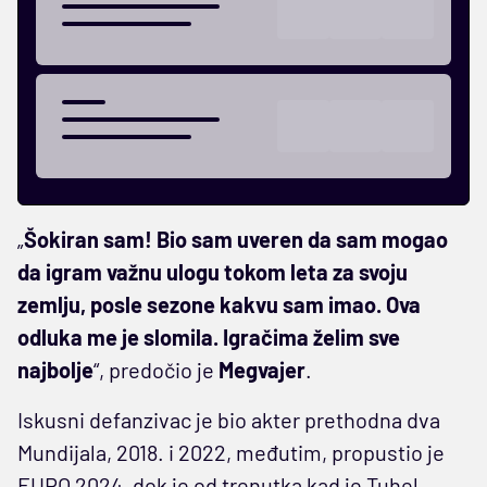
„
Šokiran sam! Bio sam uveren da sam mogao
da igram važnu ulogu tokom leta za svoju
zemlju, posle sezone kakvu sam imao. Ova
odluka me je slomila. Igračima želim sve
najbolje
“, predočio je
Megvajer
.
Iskusni defanzivac je bio akter prethodna dva
Mundijala, 2018. i 2022, međutim, propustio je
EURO 2024, dok je od trenutka kad je Tuhel