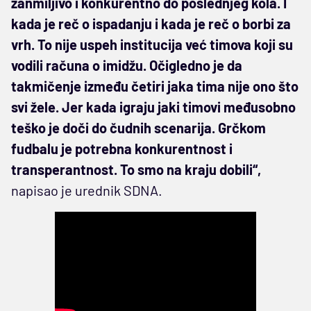
zanmiljivo i konkurentno do poslednjeg kola. I
kada je reč o ispadanju i kada je reč o borbi za
vrh. To nije uspeh institucija već timova koji su
vodili računa o imidžu. Očigledno je da
takmičenje između četiri jaka tima nije ono što
svi žele. Jer kada igraju jaki timovi međusobno
teško je doči do čudnih scenarija. Grčkom
fudbalu je potrebna konkurentnost i
transperantnost. To smo na kraju dobili“,
napisao je urednik SDNA.