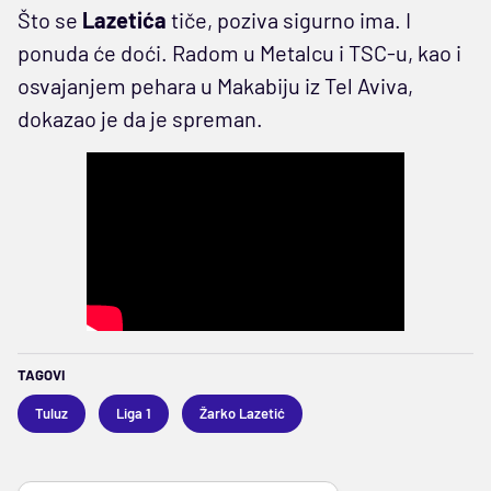
Što se
Lazetića
tiče, poziva sigurno ima. I
ponuda će doći. Radom u Metalcu i TSC-u, kao i
osvajanjem pehara u Makabiju iz Tel Aviva,
dokazao je da je spreman.
TAGOVI
Tuluz
Liga 1
Žarko Lazetić