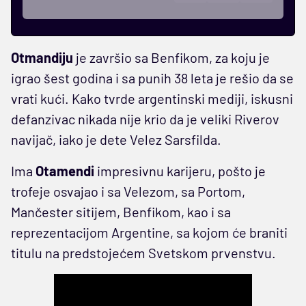
Otmandiju
je završio sa Benfikom, za koju je
igrao šest godina i sa punih 38 leta je rešio da se
vrati kući. Kako tvrde argentinski mediji, iskusni
defanzivac nikada nije krio da je veliki Riverov
navijač, iako je dete Velez Sarsfilda.
Ima
Otamendi
impresivnu karijeru, pošto je
trofeje osvajao i sa Velezom, sa Portom,
Mančester sitijem, Benfikom, kao i sa
reprezentacijom Argentine, sa kojom će braniti
titulu na predstojećem Svetskom prvenstvu.