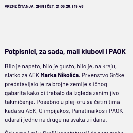
VREME ČITANJA: 2MIN | ČET. 21.05.26. | 19:48
Potpisnici, za sada, mali klubovi i PAOK
Bilo je napeto, bilo je gusto, bilo je, na kraju,
slatko za AEK
Marka Nikolića.
Prvenstvo Grčke
predstavljalo je za brojne zemlje sličnog
gabarita kako bi trebalo da izgleda zanimljivo
takmičenje. Posebno u plej-ofu sa četiri tima
kada su AEK, Olimpijakos, Panatinaikos i PAOK
udarali jedne na druge na svaka tri dana.
Čak smo i mi u Srbiji konstatovali da nam treba