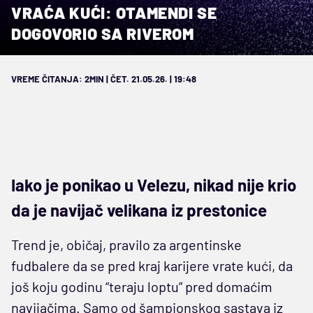
VRAĆA KUĆI: OTAMENDI SE
DOGOVORIO SA RIVEROM
VREME ČITANJA: 2MIN | ČET. 21.05.26. | 19:48
Iako je ponikao u Velezu, nikad nije krio
da je navijač velikana iz prestonice
Trend je, običaj, pravilo za argentinske
fudbalere da se pred kraj karijere vrate kući, da
još koju godinu “teraju loptu” pred domaćim
navijačima. Samo od šampionskog sastava iz