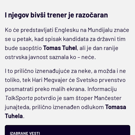
I njegov bivši trener je razočaran
Ko će predstavljati Englesku na Mundijalu znaće
se u petak, kad spisak kandidata za državni tim
bude saopštio
Tomas Tuhel
, ali je dan ranije
ostrvska javnost saznala ko – neće.
I to prilično iznenađujuće za neke, a možda i ne
toliko, tek Hari Megvajer će Svetsko prvenstvo
posmatrati preko malih ekrana. Informaciju
TalkSporta
potvrdio je sam štoper Mančester
junajteda, prilično iznenađen odlukom
Tomasa
Tuhela
.
IZABRANE VESTI