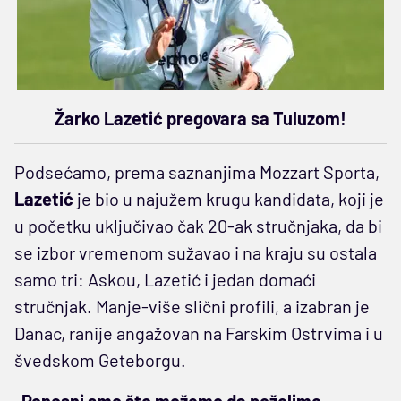
Žarko Lazetić pregovara sa Tuluzom!
Podsećamo, prema saznanjima Mozzart Sporta,
Lazetić
je bio u najužem krugu kandidata, koji je
u početku uključivao čak 20-ak stručnjaka, da bi
se izbor vremenom sužavao i na kraju su ostala
samo tri: Askou, Lazetić i jedan domaći
stručnjak. Manje-više slični profili, a izabran je
Danac, ranije angažovan na Farskim Ostrvima i u
švedskom Geteborgu.
„Ponosni smo što možemo da poželimo