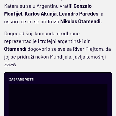
Katara su se u Argentinu vratili
Gonzalo
Montijel, Karlos Akunja, Leandro
Paredes
, a
uskoro će im se pridružti
Nikolas Otamendi.
Dugogodišnji komandant odbrane
reprezentacije i trofejni argentinski sin
Otamendi
dogovorio se sve sa River Plejtom, da
joj se pridruži nakon Mundijala, javlja tamošnji
ESPN
.
IZABRANE VESTI