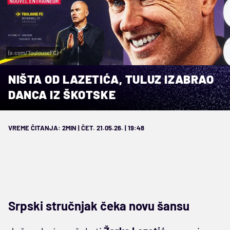
(x.com/ToulouseFC)
NIŠTA OD LAZETIĆA, TULUZ IZABRAO
DANCA IZ ŠKOTSKE
VREME ČITANJA: 2MIN | ČET. 21.05.26. | 19:48
Srpski stručnjak čeka novu šansu