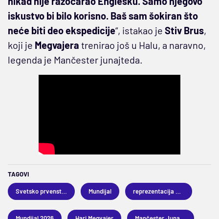
nikad nije razočarao Englesku. Samo njegovo
iskustvo bi bilo korisno. Baš sam šokiran što
neće biti deo ekspedicije
“, istakao je
Stiv Brus
,
koji je
Megvajera
trenirao još u Halu, a naravno,
legenda je Mančester junajteda.
TAGOVI
Svetsko prvenstvo
Mundijal
reprezentacija Engleske
Mundijal 2026
Hari Megvajer
Mančester Junajted