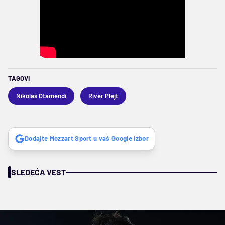
TAGOVI
Nikolas Otamendi
River Plejt
Dodajte Mozzart Sport u vaš Google izbor
SLEDEĆA VEST