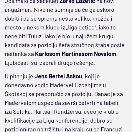
Još malo će sačekati
Žarko Lazetić
na novi
angažman. Niko ne sumnja da će ga uskoro
dobiti i da se sprema nešto veliko, možda i
mesto u nekom klubu iz „liga petice“, iako to
neće biti Tuluz. Iako je bio u najužem krugu
kandidata za poziciju šefa stručnog štaba posle
rastanka sa
Karlosom Martinesom
Novelom
,
Ljubičasti su izabrali drugo rešenje.
U pitanju je
Jens Bertel Askou
, koji je
donedavno vodio Madervel i izdanjima u
Škotskoj se preporučio za poziciju. Danac je sa
Madervelom uspeo da završi četvrti na tabeli,
iza Seltika, Hartsa i Rendžersa, uveo je klub u
kvalifikacije za Ligu konferencije, dobro se
pozicionirao na tržištu i na kraju su ga Francuzi