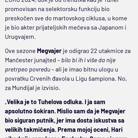
promovisan na selektorsku funkciju bio
preskočen sve do martovskog ciklusa, u kome
je bio akter prijateljskih mečeva sa Japanom i
Urugvajem.
Ove sezone
Megvajer
je odigrao 22 utakmice za
Mančester junajted –
bilo bi ih i više da nije
pretrpeo povredu
– ali je imao bitnu ulogu u
povratku Crvenih đavola u Ligu šampiona. No,
za Mundijal je izvisio.
„
Velika je to Tuhelova odluka. I ja sam
apsolutno šokiran. Mislio sam da je Megvajer
bio siguran putnik, jer ima dosta iskustva sa
velikih takmičenja. Prema mojoj oceni, Hari