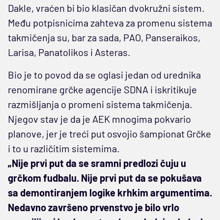
Dakle, vraćen bi bio klasičan dvokružni sistem.
Među potpisnicima zahteva za promenu sistema
takmičenja su, bar za sada, PAO, Panseraikos,
Larisa, Panatolikos i Asteras.
Bio je to povod da se oglasi jedan od urednika
renomirane grčke agencije SDNA i iskritikuje
razmišljanja o promeni sistema takmičenja.
Njegov stav je da je AEK mnogima pokvario
planove, jer je treći put osvojio šampionat Grčke
i to u različitim sistemima.
„Nije prvi put da se sramni predlozi čuju u
grčkom fudbalu. Nije prvi put da se pokušava
sa demontiranjem logike krhkim argumentima.
Nedavno završeno prvenstvo je bilo vrlo