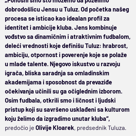
dobrodošlicu Jensu u Tuluz. Od početka našeg
procesa se isticao kao idealan profil za
identitet i ambicije kluba. Jens kombinuje
vođstvo sa dinamičnim i atraktivnim fudbalom,
deleći vrednosti koje definišu Tuluz: hrabrost,
ambiciju, otpornost i poverenje koje se polaže
u mlade talente. Njegovo iskustvo u razvoju
igrača, bliska saradnja sa omladinskim
akademijama i sposobnost da prevaziđe
očekivanja učinili su ga očiglednim izborom.
Osim fudbala, otkrili smo i ličnost i ljudski
pristup koji su savršeno usklađeni sa kulturom
koju želimo da izgradimo unutar kluba“,
predočio je
Olivije Kloarek
, predsednik Tuluza.