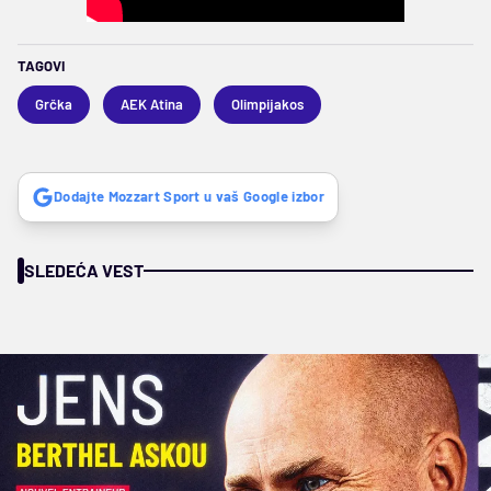
TAGOVI
Grčka
AEK Atina
Olimpijakos
Dodajte Mozzart Sport u vaš Google izbor
SLEDEĆA VEST