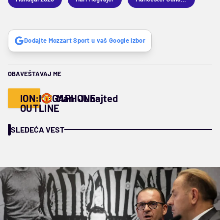
Dodajte Mozzart Sport u vaš Google izbor
OBAVEŠTAVAJ ME
ION:MEGAPHONE-
Man. Junajted
OUTLINE
SLEDEĆA VEST