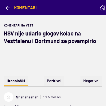
KOMENTARI
KOMENTARI NA VEST
HSV nije udario glogov kolac na
Vestfalenu i Dortmund se povampirio
Hronološki
Pozitivni
Negativni
S
Shshshsshsh
pre 5 meseci