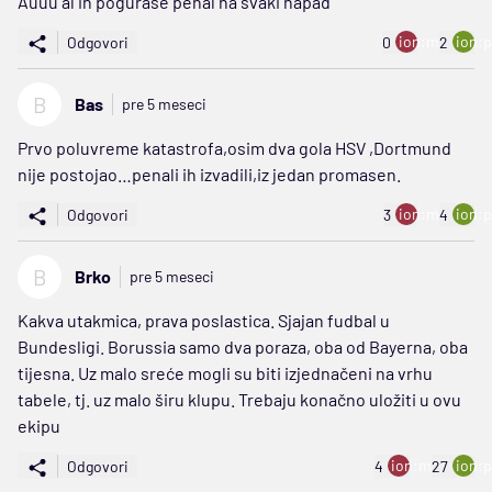
Auuu al ih pogurase penal na svaki napad
ion:minus
ion:p
Odgovori
0
2
B
Bas
pre 5 meseci
Prvo poluvreme katastrofa,osim dva gola HSV ,Dortmund
nije postojao…penali ih izvadili,iz jedan promasen.
ion:minus
ion:p
Odgovori
3
4
B
Brko
pre 5 meseci
Kakva utakmica, prava poslastica. Sjajan fudbal u
Bundesligi. Borussia samo dva poraza, oba od Bayerna, oba
tijesna. Uz malo sreće mogli su biti izjednačeni na vrhu
tabele, tj. uz malo širu klupu. Trebaju konačno uložiti u ovu
ekipu
ion:minus
ion:p
Odgovori
4
27