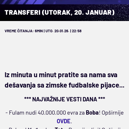
TRANSFERI (UTORAK, 20. JANUAR)
VREME ČITANJA: 6MIN | UTO. 20.01.26. | 22:58
Iz minuta u minut pratite sa nama sva
dešavanja sa zimske fudbalske pijace...
*** NAJVAŽNIJE VESTI DANA ***
- Fulam nudi 40.000.000 evra za
Boba
! Opširnije
OVDE
.