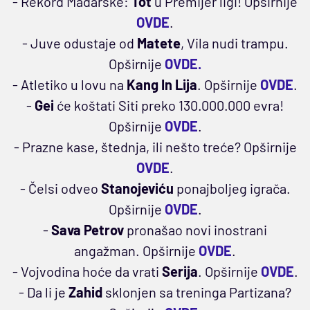
- Rekord Mađarske:
Tot
u Premijer ligi! Opširnije
OVDE
.
- Juve odustaje od
Matete
, Vila nudi trampu.
Opširnije
OVDE.
- Atletiko u lovu na
Kang In Lija
. Opširnije
OVDE
.
-
Gei
će koštati Siti preko 130.000.000 evra!
Opširnije
OVDE
.
- Prazne kase, štednja, ili nešto treće? Opširnije
OVDE
.
- Čelsi odveo
Stanojeviću
ponajboljeg igrača.
Opširnije
OVDE
.
-
Sava Petrov
pronašao novi inostrani
angažman. Opširnije
OVDE
.
- Vojvodina hoće da vrati
Serija
. Opširnije
OVDE
.
- Da li je
Zahid
sklonjen sa treninga Partizana?