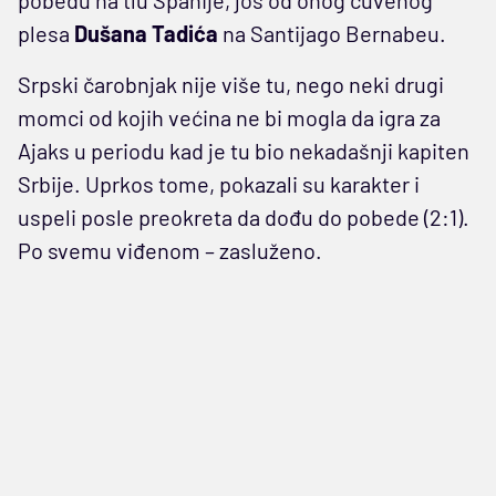
plesa
Dušana Tadića
na Santijago Bernabeu.
Srpski čarobnjak nije više tu, nego neki drugi
momci od kojih većina ne bi mogla da igra za
Ajaks u periodu kad je tu bio nekadašnji kapiten
Srbije. Uprkos tome, pokazali su karakter i
uspeli posle preokreta da dođu do pobede (2:1).
Po svemu viđenom – zasluženo.