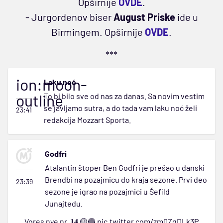
Opširnije
OVDE
.
- Jurgordenov biser
August Priske
ide u
Birmingem. Opširnije
OVDE
.
***
ion:moon-
Laku noć
outline
To bi bilo sve od nas za danas. Sa novim vestim
se javljamo sutra, a do tada vam laku noć želi
23:41
redakcija Mozzart Sporta.
Godfri
Atalantin štoper Ben Godfri je prešao u danski
Brendbi na pozajmicu do kraja sezone. Prvi deo
23:39
sezone je igrao na pozajmici u Šefild
Junajtedu.
Vores nye nr. 𝟏𝟒 🟡🔵
pic.twitter.com/zm0ZgDLk3P