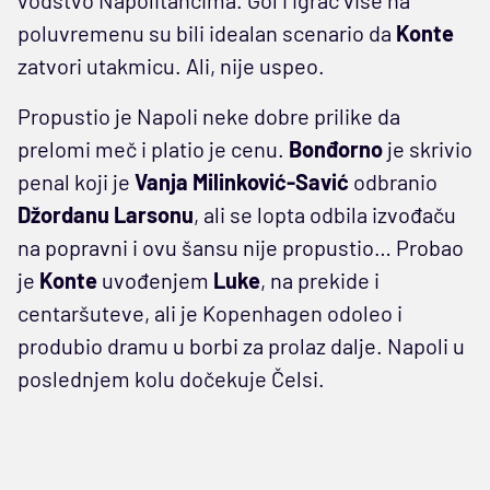
poluvremenu su bili idealan scenario da
Konte
zatvori utakmicu. Ali, nije uspeo.
Propustio je Napoli neke dobre prilike da
prelomi meč i platio je cenu.
Bonđorno
je skrivio
penal koji je
Vanja Milinković-Savić
odbranio
Džordanu Larsonu
, ali se lopta odbila izvođaču
na popravni i ovu šansu nije propustio… Probao
je
Konte
uvođenjem
Luke
, na prekide i
centaršuteve, ali je Kopenhagen odoleo i
produbio dramu u borbi za prolaz dalje. Napoli u
poslednjem kolu dočekuje Čelsi.