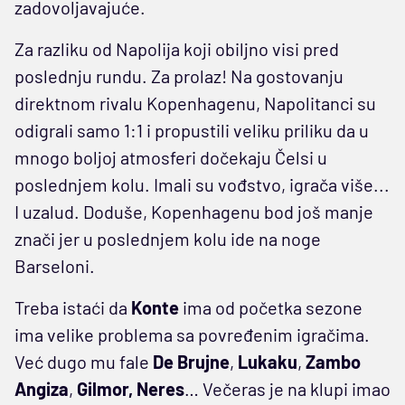
zadovoljavajuće.
Za razliku od Napolija koji obiljno visi pred
poslednju rundu. Za prolaz! Na gostovanju
direktnom rivalu Kopenhagenu, Napolitanci su
odigrali samo 1:1 i propustili veliku priliku da u
mnogo boljoj atmosferi dočekaju Čelsi u
poslednjem kolu. Imali su vođstvo, igrača više...
I uzalud. Doduše, Kopenhagenu bod još manje
znači jer u poslednjem kolu ide na noge
Barseloni.
Treba istaći da
Konte
ima od početka sezone
ima velike problema sa povređenim igračima.
Već dugo mu fale
De
Brujne
,
Lukaku
,
Zambo
Angiza
,
Gilmor, Neres
… Večeras je na klupi imao