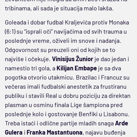
tribinama, ali sada je situacija malo lakša.
Goleada i dobar fudbal Kraljevića protiv Monaka
(6:1) su “isprali oči” navijačima od svih trauma u
poslednje vreme, oživeli im snove i nadanja.
Odgovornost su preuzeli oni od kojih se to
najviše i očekuje.
Vinisijus
Žunior
je dao jedan i
namestio tri gola, a
Kilijan
Embape
je sa dva
pogotka otvorio utakmicu. Brazilac i Francuz su
večeras imali fudbalski anestetik za frustiranu
publiku i stavili Real u dobru poziciju za direktan
plasman u osminu finala Lige šampiona pred
poslednje kolo i gostovanje Benfiki u Lisabonu.
Treba istaći i odlične partije mladih snaga
Arde
Gulera
i
Franka
Mastantuona
, najavu buđenja