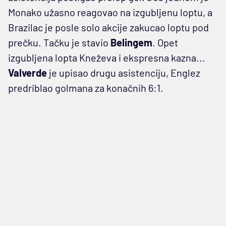
Monako užasno reagovao na izgubljenu loptu, a
Brazilac je posle solo akcije zakucao loptu pod
prečku. Tačku je stavio
Belingem
. Opet
izgubljena lopta Kneževa i ekspresna kazna...
Valverde
je upisao drugu asistenciju, Englez
predriblao golmana za konačnih 6:1.