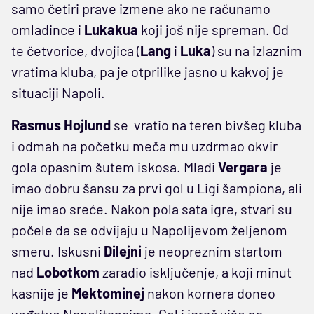
samo četiri prave izmene ako ne računamo
omladince i
Lukakua
koji još nije spreman. Od
te četvorice, dvojica (
Lang
i
Luka
) su na izlaznim
vratima kluba, pa je otprilike jasno u kakvoj je
situaciji Napoli.
Rasmus
Hojlund
se vratio na teren bivšeg kluba
i odmah na početku meča mu uzdrmao okvir
gola opasnim šutem iskosa. Mladi
Vergara
je
imao dobru šansu za prvi gol u Ligi šampiona, ali
nije imao sreće. Nakon pola sata igre, stvari su
počele da se odvijaju u Napolijevom željenom
smeru. Iskusni
Dilejni
je neopreznim startom
nad
Lobotkom
zaradio isključenje, a koji minut
kasnije je
Mektominej
nakon kornera doneo
vođstvo Napolitancima. Gol i igrač više na