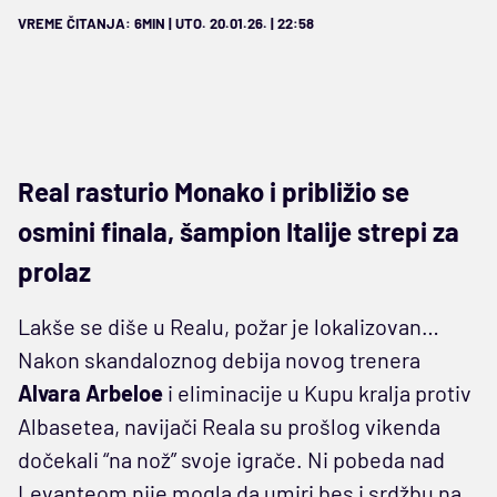
VREME ČITANJA: 6MIN | UTO. 20.01.26. | 22:58
Real rasturio Monako i približio se
osmini finala, šampion Italije strepi za
prolaz
Lakše se diše u Realu, požar je lokalizovan…
Nakon skandaloznog debija novog trenera
Alvara Arbeloe
i eliminacije u Kupu kralja protiv
Albasetea, navijači Reala su prošlog vikenda
dočekali “na nož” svoje igrače. Ni pobeda nad
Levanteom nije mogla da umiri bes i srdžbu na