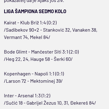
LIGA ŠAMPIONA SEDMO KOLO
Kairat - Klub Briž 1:4 (0:2)
/Sadibekov 90+2 - Stanković 32, Vanaken 38,
Vermant 74, Mekel 84/
Bode Glimt - Mančester Siti 3:1 (2:0)
/Heg 22, 24, Hauge 58 - Šerki 60/
Kopenhagen - Napoli 1:1 (0:1)
/Larson 72 - Mektominej 39/
Inter - Arsenal 1:3 (1:2)
/Sučić 18 - Gabrijel Žezus 10, 31, Đekereš 84/