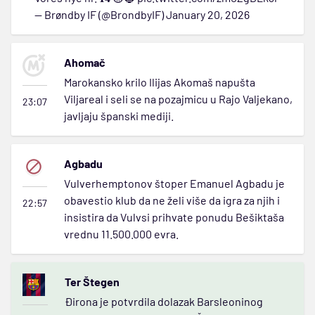
— Brøndby IF (@BrondbyIF)
January 20, 2026
Ahomač
Marokansko krilo Ilijas Akomaš napušta
Viljareal i seli se na pozajmicu u Rajo Valjekano,
23:07
javljaju španski mediji.
Agbadu
Vulverhemptonov štoper Emanuel Agbadu je
obavestio klub da ne želi više da igra za njih i
22:57
insistira da Vulvsi prihvate ponudu Bešiktaša
vrednu 11.500.000 evra.
Ter Štegen
Đirona je potvrdila dolazak Barsleoninog