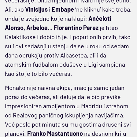
Ali, ako
Vinisijus
i
Embape
‘ne kliknu’ kako treba,
onda je svejedno ko je na klupi:
Anćeloti
,
Alonso,
Arbeloa
…
Florentino
Perez
je hteo
Galaktikose i dobio ih je. I poput onih prvih, tako
su i ovi sadašnji u stanju da se u roku od sedam
dana obrukaju protiv Albasetea, ali i da
atomskim fudbalom oduševe u Ligi šampiona
kao što je to bilo večeras.
Monako nije naivna ekipa, imao je samo jedan
poraz do večeras, ali deluje da je bio previše
impresioniran ambijentom u Madridu i strahom
od Realovog paničnog iskupljenja navijačima.
Već posle pet minuta su mu gostima drušeni svi
planovi.
Franko
Mastantuono
na desnom krilu