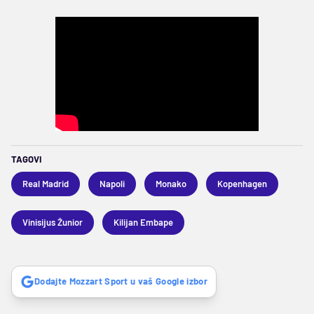
TAGOVI
Real Madrid
Napoli
Monako
Kopenhagen
Vinisijus Žunior
Kilijan Embape
Dodajte Mozzart Sport u vaš Google izbor