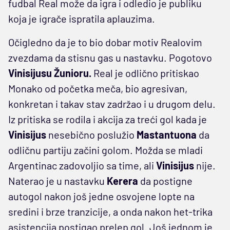
fudbal Real može da igra i odledio je publiku
koja je igrače ispratila aplauzima.
Očigledno da je to bio dobar motiv Realovim
zvezdama da stisnu gas u nastavku. Pogotovo
Vinisijusu
Žunioru.
Real je odlično pritiskao
Monako od početka meča, bio agresivan,
konkretan i takav stav zadržao i u drugom delu.
Iz pritiska se rodila i akcija za treći gol kada je
Vinisijus
nesebično poslužio
Mastantuona
da
odličnu partiju začini golom. Možda se mladi
Argentinac zadovoljio sa time, ali
Vinisijus
nije.
Naterao je u nastavku
Kerera
da postigne
autogol nakon još jedne osvojene lopte na
sredini i brze tranzicije, a onda nakon het-trika
asistencija postigao prelep gol. Još jednom je