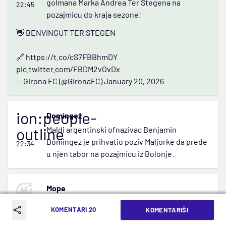
golmana Marka Andrea Ter Štegena na
22:45
pozajmicu do kraja sezone!
👋 BENVINGUT TER STEGEN
🔗
https://t.co/cS7FBBhmDY
pic.twitter.com/FBDM2vOvDx
— Girona FC (@GironaFC)
January 20, 2026
ion:people-
Domingez
outline
Maldi argentinski ofnazivac Benjamin
Domingez je prihvatio poziv Maljorke da pređe
22:34
u njen tabor na pozajmicu iz Bolonje.
Mope
Nije samo Pariz zainteresovan za iskusnog
KOMENTARI 20
KOMENTARIŠI
napadača Nila Mopea iz Marselja. Poslednje
22:23