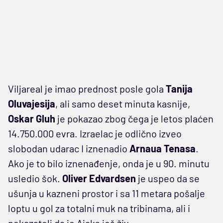
Viljareal je imao prednost posle gola
Tanija
Oluvajesija
, ali samo deset minuta kasnije,
Oskar
Gluh
je pokazao zbog čega je letos plaćen
14.750.000 evra. Izraelac je odlično izveo
slobodan udarac I iznenadio
Arnaua Tenasa
.
Ako je to bilo iznenađenje, onda je u 90. minutu
usledio šok.
Oliver Edvardsen
je uspeo da se
ušunja u kazneni prostor i sa 11 metara pošalje
loptu u gol za totalni muk na tribinama, ali i
pokazatelj da je Ajaks još živ.