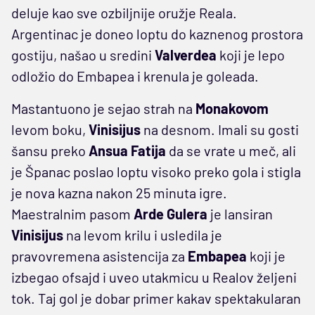
deluje kao sve ozbiljnije oružje Reala.
Argentinac je doneo loptu do kaznenog prostora
gostiju, našao u sredini
Valverdea
koji je lepo
odložio do Embapea i krenula je goleada.
Mastantuono je sejao strah na
Monakovom
levom boku,
Vinisijus
na desnom. Imali su gosti
šansu preko
Ansua
Fatija
da se vrate u meč, ali
je Španac poslao loptu visoko preko gola i stigla
je nova kazna nakon 25 minuta igre.
Maestralnim pasom
Arde
Gulera
je lansiran
Vinisijus
na levom krilu i usledila je
pravovremena asistencija za
Embapea
koji je
izbegao ofsajd i uveo utakmicu u Realov željeni
tok. Taj gol je dobar primer kakav spektakularan