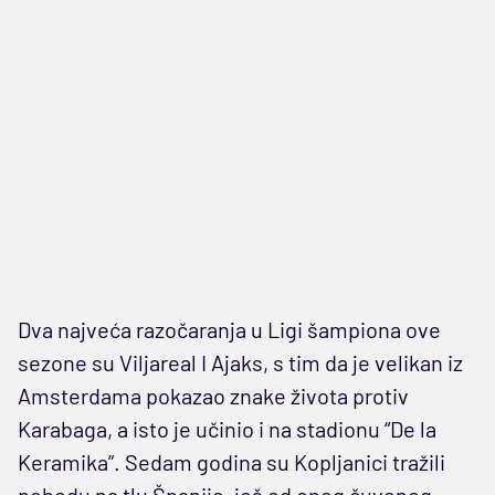
Dva najveća razočaranja u Ligi šampiona ove
sezone su Viljareal I Ajaks, s tim da je velikan iz
Amsterdama pokazao znake života protiv
Karabaga, a isto je učinio i na stadionu “De la
Keramika”. Sedam godina su Kopljanici tražili
pobedu na tlu Španije, još od onog čuvenog