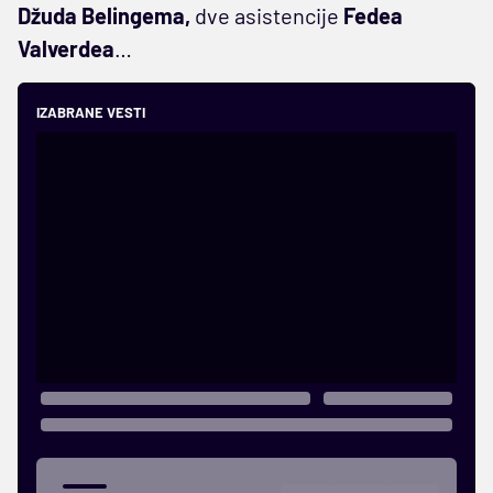
Džuda
Belingema,
dve
asistencije
Fedea
Valverdea
…
IZABRANE VESTI