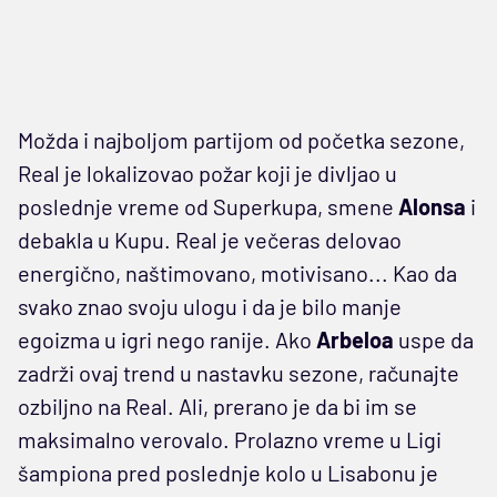
Možda i najboljom partijom od početka sezone,
Real je lokalizovao požar koji je divljao u
poslednje vreme od Superkupa, smene
Alonsa
i
debakla u Kupu. Real je večeras delovao
energično, naštimovano, motivisano... Kao da
svako znao svoju ulogu i da je bilo manje
egoizma u igri nego ranije. Ako
Arbeloa
uspe da
zadrži ovaj trend u nastavku sezone, računajte
ozbiljno na Real. Ali, prerano je da bi im se
maksimalno verovalo. Prolazno vreme u Ligi
šampiona pred poslednje kolo u Lisabonu je