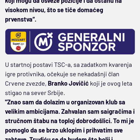
koji mogu da osveže pozicije i da ostanu na
visokom nivou, što se tiče domaćeg
prvenstva“.
U startnoj postavi TSC-a, sa zadatkom kvarenja
igre protivnika, očekuje se nekadašnji član
Crvene zvezde,
Branko Jovičić
koji je ovog leta
stigao na sever Srbije.
"Znao sam da dolazim u organizovan klub sa
velikim ambicijama. Zahvalan sam saigračima i
stručnom štabu na toploj dobrodošlici. To mi je
pomoglo da se brzo uklopim i prihvatim sve
zahteve. Trudiću se da budem što bolji i