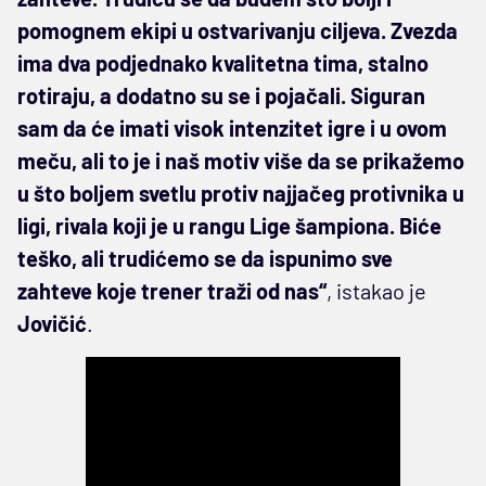
pomognem ekipi u ostvarivanju ciljeva. Zvezda
ima dva podjednako kvalitetna tima, stalno
rotiraju, a dodatno su se i pojačali. Siguran
sam da će imati visok intenzitet igre i u ovom
meču, ali to je i naš motiv više da se prikažemo
u što boljem svetlu protiv najjačeg protivnika u
ligi, rivala koji je u rangu Lige šampiona. Biće
teško, ali trudićemo se da ispunimo sve
zahteve koje trener traži od nas“
, istakao je
Jovičić
.