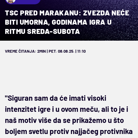
TSC PRED MARAKANU: ZVEZDA NEĆE
BITI UMORNA, GODINAMA IGRA U
RITMU SREDA-SUBOTA
VREME ČITANJA: 2MIN | PET. 08.08.25. | 11:10
"Siguran sam da će imati visoki
intenzitet igre i u ovom meču, ali to je i
naš motiv više da se prikažemo u što
boljem svetlu protiv najjačeg protivnika