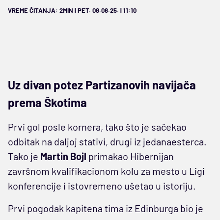
VREME ČITANJA: 2MIN | PET. 08.08.25. | 11:10
Uz divan potez Partizanovih navijača
prema Škotima
Prvi gol posle kornera, tako što je sačekao
odbitak na daljoj stativi, drugi iz jedanaesterca.
Tako je
Martin
Bojl
primakao Hibernijan
završnom kvalifikacionom kolu za mesto u Ligi
konferencije i istovremeno ušetao u istoriju.
Prvi pogodak kapitena tima iz Edinburga bio je