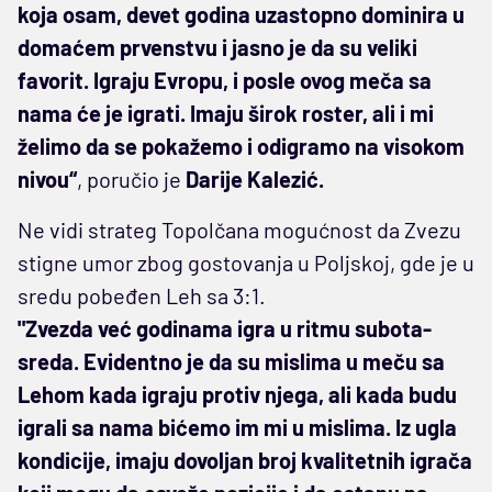
koja osam, devet godina uzastopno dominira u
domaćem prvenstvu i jasno je da su veliki
favorit. Igraju Evropu, i posle ovog meča sa
nama će je igrati. Imaju širok roster, ali i mi
želimo da se pokažemo i odigramo na visokom
nivou“
, poručio je
Darije Kalezić.
Ne vidi strateg Topolčana mogućnost da Zvezu
stigne umor zbog gostovanja u Poljskoj, gde je u
sredu pobeđen Leh sa 3:1.
"Zvezda već godinama igra u ritmu subota-
sreda. Evidentno je da su mislima u meču sa
Lehom kada igraju protiv njega, ali kada budu
igrali sa nama bićemo im mi u mislima. Iz ugla
kondicije, imaju dovoljan broj kvalitetnih igrača