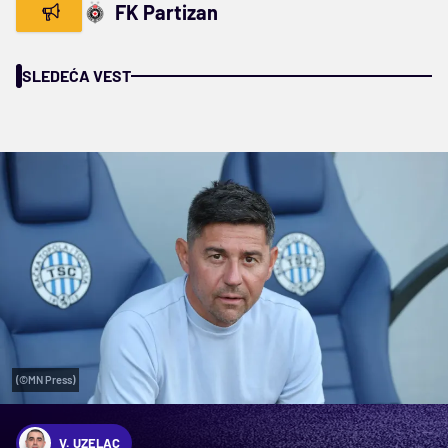
FK Partizan
SLEDEĆA VEST
(©MN Press)
V. UZELAC