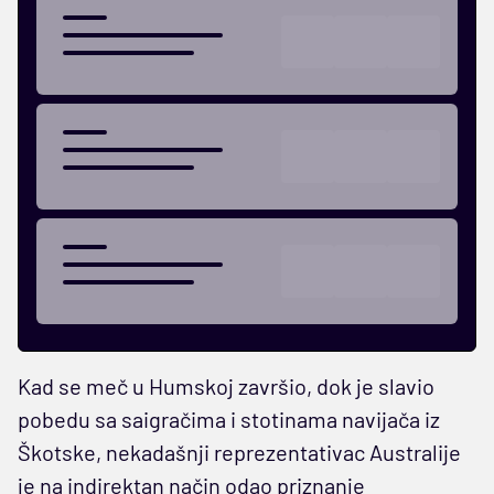
Kad se meč u Humskoj završio, dok je slavio
pobedu sa saigračima i stotinama navijača iz
Škotske, nekadašnji reprezentativac Australije
je na indirektan način odao priznanje