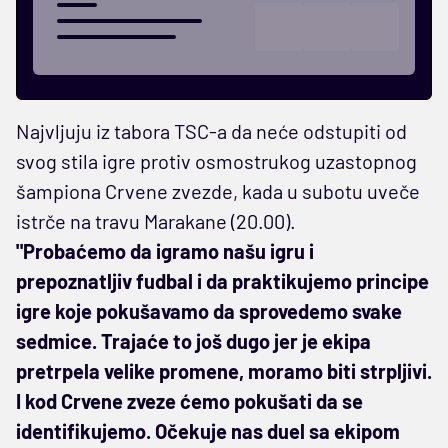
Najvljuju iz tabora TSC-a da neće odstupiti od
svog stila igre protiv osmostrukog uzastopnog
šampiona Crvene zvezde, kada u subotu uveče
istrče na travu Marakane (20.00).
"Probaćemo da igramo našu igru i
prepoznatljiv fudbal i da praktikujemo principe
igre koje pokušavamo da sprovedemo svake
sedmice. Trajaće to još dugo jer je ekipa
pretrpela velike promene, moramo biti strpljivi.
I kod Crvene zveze ćemo pokušati da se
identifikujemo. Očekuje nas duel sa ekipom