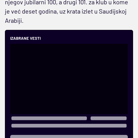
njegov jubilarni 100, a drugi 101. za klub u kome
je već deset godina, uz krata izlet u Saudijskoj
Arabiji.
IZABRANE VESTI