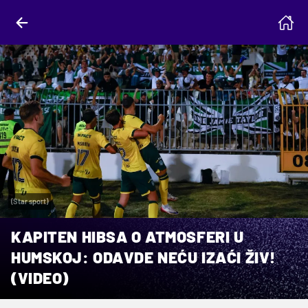
(Star sport)
KAPITEN HIBSA O ATMOSFERI U
HUMSKOJ: ODAVDE NEĆU IZAĆI ŽIV!
(VIDEO)