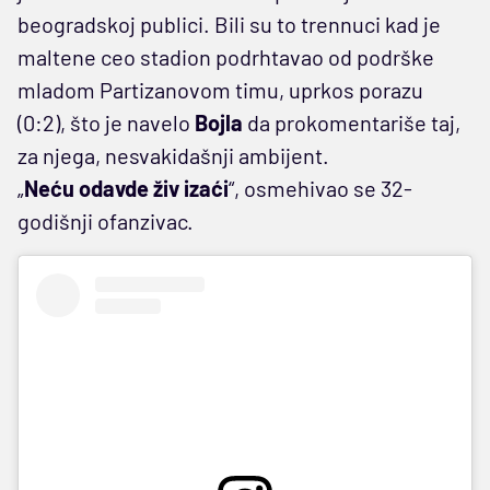
beogradskoj publici. Bili su to trennuci kad je
maltene ceo stadion podrhtavao od podrške
mladom Partizanovom timu, uprkos porazu
(0:2), što je navelo
Bojla
da prokomentariše taj,
za njega, nesvakidašnji ambijent.
„
Neću odavde živ izaći
“, osmehivao se 32-
godišnji ofanzivac.