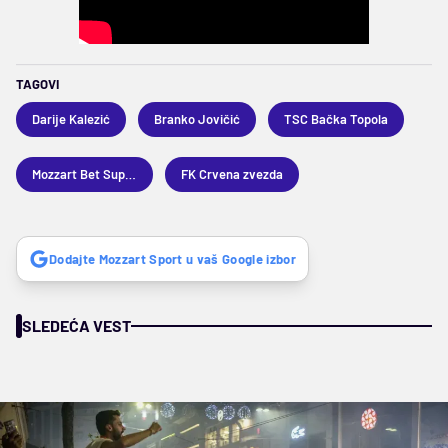
TAGOVI
Darije Kalezić
Branko Jovičić
TSC Bačka Topola
Mozzart Bet Superliga
FK Crvena zvezda
Dodajte Mozzart Sport u vaš Google izbor
SLEDEĆA VEST