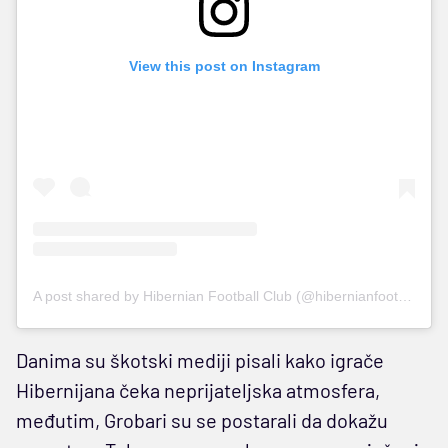
View this post on Instagram
A post shared by Hibernian Football Club (@hibernianfootballclub)
Danima su škotski mediji pisali kako igrače
Hibernijana čeka neprijateljska atmosfera,
međutim, Grobari su se postarali da dokažu