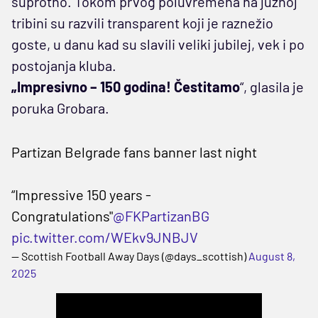
suprotno. Tokom prvog poluvremena na južnoj
tribini su razvili transparent koji je raznežio
goste, u danu kad su slavili veliki jubilej, vek i po
postojanja kluba.
„Impresivno – 150 godina! Čestitamo
“, glasila je
poruka Grobara.
Partizan Belgrade fans banner last night
“Impressive 150 years -
Congratulations"
@FKPartizanBG
pic.twitter.com/WEkv9JNBJV
— Scottish Football Away Days (@days_scottish)
August 8,
2025