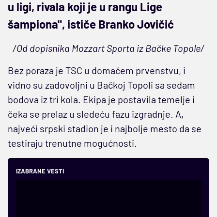
u ligi, rivala koji je u rangu Lige
šampiona", ističe Branko Jovičić
/Od dopisnika Mozzart Sporta iz Bačke Topole/
Bez poraza je TSC u domaćem prvenstvu, i
vidno su zadovoljni u Bačkoj Topoli sa sedam
bodova iz tri kola. Ekipa je postavila temelje i
čeka se prelaz u sledeću fazu izgradnje. A,
najveći srpski stadion je i najbolje mesto da se
testiraju trenutne mogućnosti.
IZABRANE VESTI