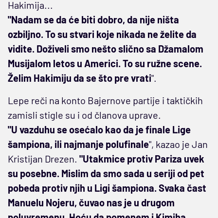
Hakimija...
"Nadam se da će biti dobro, da nije ništa
ozbiljno. To su stvari koje nikada ne želite da
vidite. Doživeli smo nešto slično sa Džamalom
Musijalom letos u Americi. To su ružne scene.
Želim Hakimiju da se što pre vrati
".
Lepe reči na konto Bajernove partije i taktičkih
zamisli stigle su i od članova uprave.
"U vazduhu se osećalo kao da je finale Lige
šampiona, ili najmanje polufinale
", kazao je Jan
Kristijan Drezen.
"Utakmice protiv Pariza uvek
su posebne. Mislim da smo sada u seriji od pet
pobeda protiv njih u Ligi šampiona. Svaka čast
Manuelu Nojeru, čuvao nas je u drugom
poluvremenu. Hoću da pomenem i Kimiha,