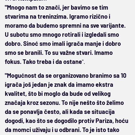
"Mnogo nam to znači, jer bavimo se tim
stvarima na treninzima. Igramo rizično i
moramo da budemo spremni na sve varijante.
U subotu smo mnogo rotirali i izgledali smo
dobro. Sinoć smo imali igrača manje i dobro
smo se branili. To su važne stvari. Imamo
fokus. Tako treba i da ostane
".
"Mogućnost da se organizovano branimo sa 10
igrača još jedan je znak da imamo ekstra
kvalitet, što bi moglo da bude od velikog
značaja kroz sezonu. To nije nešto što želimo
da se ponavlja često, ali kada se situacija
dogodi, kao što se dogodilo protiv Pariza, hoću
da momci uživaju i u odbrani. To je isto tako