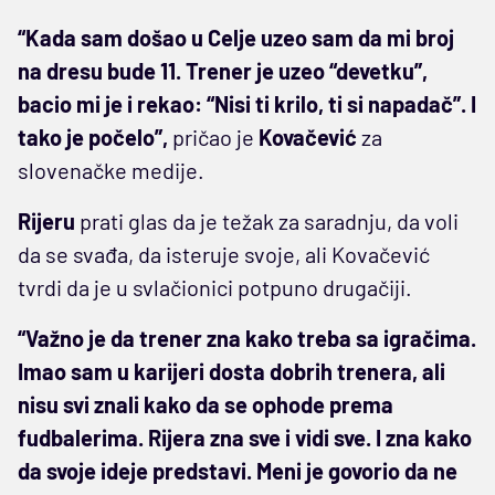
“Kada sam došao u Celje uzeo sam da mi broj
na dresu bude 11. Trener je uzeo “devetku”,
bacio mi je i rekao: “Nisi ti krilo, ti si napadač”. I
tako je počelo”,
pričao je
Kovačević
za
slovenačke medije.
Rijeru
prati glas da je težak za saradnju, da voli
da se svađa, da isteruje svoje, ali Kovačević
tvrdi da je u svlačionici potpuno drugačiji.
“Važno je da trener zna kako treba sa igračima.
Imao sam u karijeri dosta dobrih trenera, ali
nisu svi znali kako da se ophode prema
fudbalerima. Rijera zna sve i vidi sve. I zna kako
da svoje ideje predstavi. Meni je govorio da ne