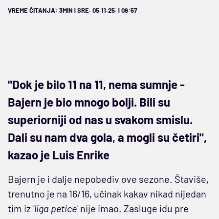
VREME ČITANJA: 3MIN | SRE. 05.11.25. | 09:57
"Dok je bilo 11 na 11, nema sumnje -
Bajern je bio mnogo bolji. Bili su
superiorniji od nas u svakom smislu.
Dali su nam dva gola, a mogli su četiri",
kazao je Luis Enrike
Bajern je i dalje nepobediv ove sezone. Štaviše,
trenutno je na 16/16, učinak kakav nikad nijedan
tim iz
'liga petice'
nije imao. Zasluge idu pre