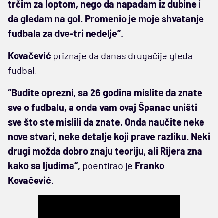
trčim za loptom, nego da napadam iz dubine i
da gledam na gol. Promenio je moje shvatanje
fudbala za dve-tri nedelje”.
Kovačević
priznaje da danas drugačije gleda
fudbal.
“Budite oprezni, sa 26 godina mislite da znate
sve o fudbalu, a onda vam ovaj Španac uništi
sve što ste mislili da znate. Onda naučite neke
nove stvari, neke detalje koji prave razliku. Neki
drugi možda dobro znaju teoriju, ali Rijera zna
kako sa ljudima”,
poentirao je
Franko
Kovačević
.