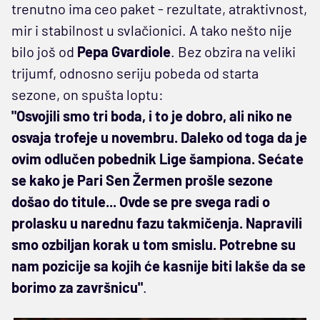
trenutno ima ceo paket - rezultate, atraktivnost,
mir i stabilnost u svlačionici. A tako nešto nije
bilo još od
Pepa Gvardiole
. Bez obzira na veliki
trijumf, odnosno seriju pobeda od starta
sezone, on spušta loptu:
"Osvojili smo tri boda, i to je dobro, ali niko ne
osvaja trofeje u novembru. Daleko od toga da je
ovim odlučen pobednik Lige šampiona. Sećate
se kako je Pari Sen Žermen prošle sezone
došao do titule... Ovde se pre svega radi o
prolasku u narednu fazu takmičenja. Napravili
smo ozbiljan korak u tom smislu. Potrebne su
nam pozicije sa kojih će kasnije biti lakše da se
borimo za završnicu"
.