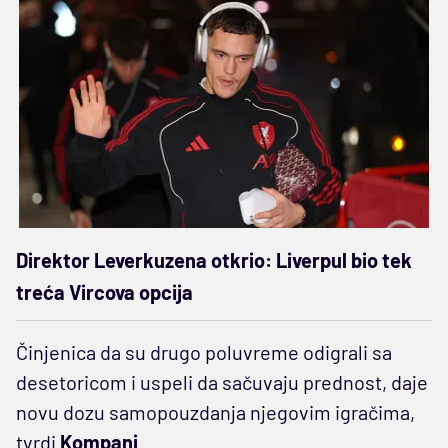
Direktor Leverkuzena otkrio: Liverpul bio tek
treća Vircova opcija
Činjenica da su drugo poluvreme odigrali sa
desetoricom i uspeli da sačuvaju prednost, daje
novu dozu samopouzdanja njegovim igračima,
tvrdi
Kompani
...