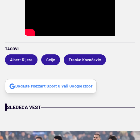
TAGOVI
Albert Rijera
Celje
Franko Kovačević
Dodajte Mozzart Sport u vaš Google izbor
SLEDEĆA VEST