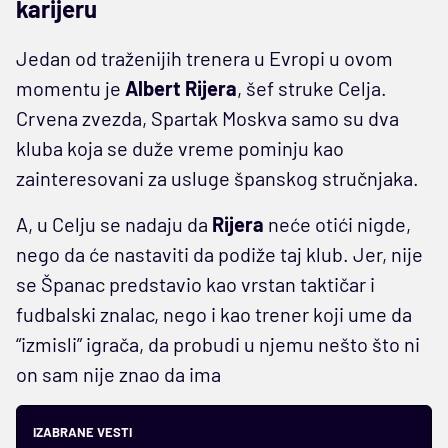
karijeru
Jedan od traženijih trenera u Evropi u ovom
momentu je
Albert
Rijera
, šef struke Celja.
Crvena zvezda, Spartak Moskva samo su dva
kluba koja se duže vreme pominju kao
zainteresovani za usluge španskog stručnjaka.
A, u Celju se nadaju da
Rijera
neće otići nigde,
nego da će nastaviti da podiže taj klub. Jer, nije
se Španac predstavio kao vrstan taktičar i
fudbalski znalac, nego i kao trener koji ume da
“izmisli” igrača, da probudi u njemu nešto što ni
on sam nije znao da ima
IZABRANE VESTI