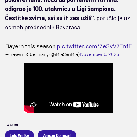
odigrao je 100. utakmicu u Ligi šampiona.
Čestitke svima, svi su ih zaslužili"
, poručio je uz
osmeh predsednik Bavaraca.
Bayern this season
pic.twitter.com/3eSvV7EnfF
— Bayern & Germany (@iMiaSanMia)
November 5, 2025
TAGOVI
Luis Enrike
Vensan Kompani