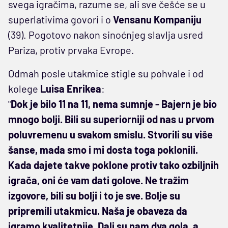
svega igračima, razume se, ali sve češće se u
superlativima govori i o
Vensanu Kompaniju
(39). Pogotovo nakon sinoćnjeg slavlja usred
Pariza, protiv prvaka Evrope.
Odmah posle utakmice stigle su pohvale i od
kolege
Luisa Enrikea
:
"
Dok je bilo 11 na 11, nema sumnje - Bajern je bio
mnogo bolji. Bili su superiorniji od nas u prvom
poluvremenu u svakom smislu. Stvorili su više
šanse, mada smo i mi dosta toga poklonili.
Kada dajete takve poklone protiv tako ozbiljnih
igrača, oni će vam dati golove. Ne tražim
izgovore, bili su bolji i to je sve. Bolje su
pripremili utakmicu. Naša je obaveza da
igramo kvalitetnije. Dali su nam dva gola, a