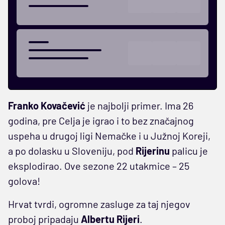
Franko Kovačević
je najbolji primer. Ima 26
godina, pre Celja je igrao i to bez značajnog
uspeha u drugoj ligi Nemačke i u Južnoj Koreji,
a po dolasku u Sloveniju, pod
Rijerinu
palicu je
eksplodirao. Ove sezone 22 utakmice – 25
golova!
Hrvat tvrdi, ogromne zasluge za taj njegov
proboj pripadaju
Albertu Rijeri
.