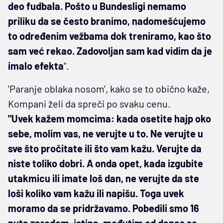
deo fudbala. Pošto u Bundesligi nemamo
priliku da se često branimo, nadomešćujemo
to određenim vežbama dok treniramo, kao što
sam već rekao. Zadovoljan sam kad vidim da je
imalo efekta
".
'Paranje oblaka nosom', kako se to obično kaže,
Kompani želi da spreči po svaku cenu.
"Uvek kažem momcima: kada osetite hajp oko
sebe, molim vas, ne verujte u to. Ne verujte u
sve što pročitate ili što vam kažu. Verujte da
niste toliko dobri. A onda opet, kada izgubite
utakmicu ili imate loš dan, ne verujte da ste
loši koliko vam kažu ili napišu. Toga uvek
moramo da se pridržavamo. Pobedili smo 16
puta zaredom, istina, međutim od danas se