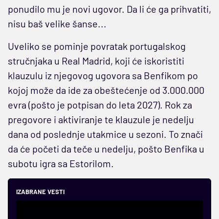
ponudilo mu je novi ugovor. Da li će ga prihvatiti,
nisu baš velike šanse...
Uveliko se pominje povratak portugalskog
stručnjaka u Real Madrid, koji će iskoristiti
klauzulu iz njegovog ugovora sa Benfikom po
kojoj može da ide za obeštećenje od 3.000.000
evra (pošto je potpisan do leta 2027). Rok za
pregovore i aktiviranje te klauzule je nedelju
dana od poslednje utakmice u sezoni. To znači
da će početi da teče u nedelju, pošto Benfika u
subotu igra sa Estorilom.
IZABRANE VESTI