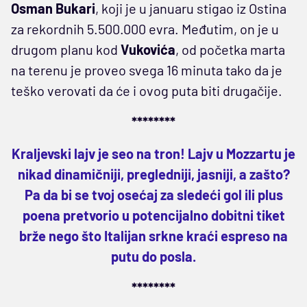
Osman Bukari
, koji je u januaru stigao iz Ostina
za rekordnih 5.500.000 evra. Međutim, on je u
drugom planu kod
Vukovića
, od početka marta
na terenu je proveo svega 16 minuta tako da je
teško verovati da će i ovog puta biti drugačije.
********
Kraljevski lajv je seo na tron! Lajv u Mozzartu je
nikad dinamičniji, pregledniji, jasniji, a zašto?
Pa da bi se tvoj osećaj za sledeći gol ili plus
poena pretvorio u potencijalno dobitni tiket
brže nego što Italijan srkne kraći espreso na
putu do posla.
********