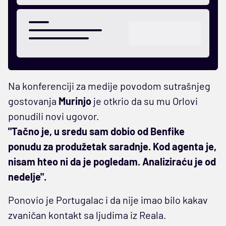
Na konferenciji za medije povodom sutrašnjeg
gostovanja
Murinjo
je otkrio da su mu Orlovi
ponudili novi ugovor.
"Tačno je, u sredu sam dobio od Benfike
ponudu za produžetak saradnje. Kod agenta je,
nisam hteo ni da je pogledam. Analiziraću je od
nedelje".
Ponovio je Portugalac i da nije imao bilo kakav
zvaničan kontakt sa ljudima iz Reala.