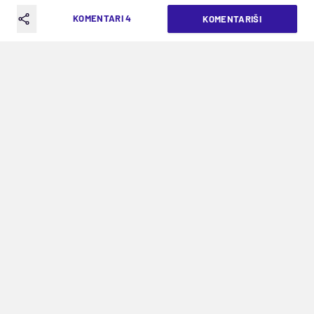
DINARA
KOMENTARI 4
KOMENTARIŠI
VREME ČITANJA: 3MIN | PET. 15.05.26. | 13:03
Iskusni fudbaler veruje u kečeve na
Porto, Juve i Barsu
Najviše se dešava u NBA ligi da braća blizanci
postanu profesionalci, imali smo i mi u našoj
košarci
Tadiju
i
Strahinju Dragićevića
, ali mi
imamo primeri u fudbalu. Naravno, reč je o
Dragoljubu
i
Slavoljubu Srniću
, a upravo je