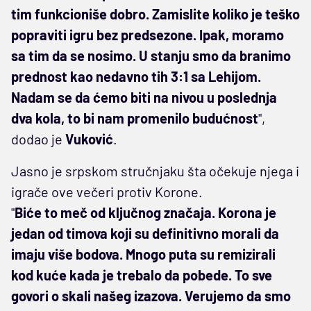
tim funkcioniše dobro. Zamislite koliko je teško
popraviti igru bez predsezone. Ipak, moramo
sa tim da se nosimo. U stanju smo da branimo
prednost kao nedavno tih 3:1 sa Lehijom.
Nadam se da ćemo biti na nivou u poslednja
dva kola, to bi nam promenilo budućnost
",
dodao je
Vuković
.
Jasno je srpskom stručnjaku šta očekuje njega i
igrače ove večeri protiv Korone.
"
Biće to meč od ključnog značaja. Korona je
jedan od timova koji su definitivno morali da
imaju više bodova. Mnogo puta su remizirali
kod kuće kada je trebalo da pobede. To sve
govori o skali našeg izazova. Verujemo da smo