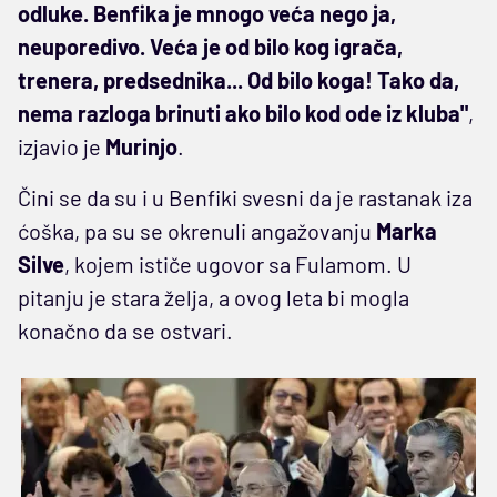
odluke. Benfika je mnogo veća nego ja,
neuporedivo. Veća je od bilo kog igrača,
trenera, predsednika... Od bilo koga! Tako da,
nema razloga brinuti ako bilo kod ode iz kluba"
,
izjavio je
Murinjo
.
Čini se da su i u Benfiki svesni da je rastanak iza
ćoška, pa su se okrenuli angažovanju
Marka
Silve
, kojem ističe ugovor sa Fulamom. U
pitanju je stara želja, a ovog leta bi mogla
konačno da se ostvari.