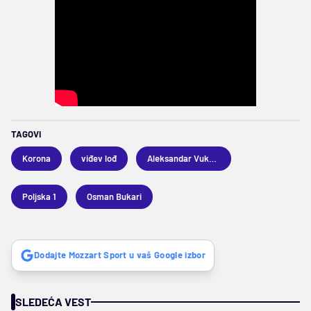
TAGOVI
Korona
viđev lođ
Aleksandar Vuković
Poljska 1
Osman Bukari
Dodajte Mozzart Sport u vaš Google izbor
SLEDEĆA VEST