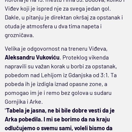
Viđev koji je ispred nje za svega jedan gol.
Dakle, u pitanju je direktan okršaj za opstanak i
otuda je atmosfera u dva tima napeta i
grozničava.
Velika je odgovornost na treneru Viđeva,
Aleksandru Vukoviću
. Proteklog vikenda
napravili su važan korak u borbi za opstanak,
pobedom nad Lehijom iz Gdanjska od 3:1. Ta
pobeda ih je izdigla iznad opasne zone, a
pomogao im je i remo bez golova u sudaru
Gornjika i Arke.
"
Tabela je jasna, ne bi bile dobre vesti da je
Arka pobedila. I mi se borimo da na kraju
odlučujemo o svemu sami, voleli bismo da