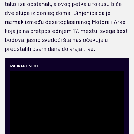
tako i za opstanak, a ovog petka u fokusu biće
dve ekipe iz donjeg doma. Činjenica da je
razmak između desetoplasiranog Motora i Arke
koja je na pretposlednjem 17. mestu, svega šest
bodova, jasno svedoči šta nas očekuje u
preostalih osam dana do kraja trke.
IZABRANE VESTI