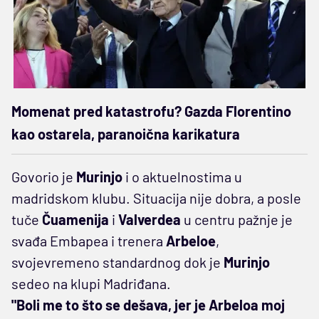
Momenat pred katastrofu? Gazda Florentino
kao ostarela, paranoična karikatura
Govorio je
Murinjo
i o aktuelnostima u
madridskom klubu. Situacija nije dobra, a posle
tuče
Čuamenija
i
Valverdea
u centru pažnje je
svađa Embapea i trenera
Arbeloe
,
svojevremeno standardnog dok je
Murinjo
sedeo na klupi Madriđana.
"Boli me to što se dešava, jer je Arbeloa moj