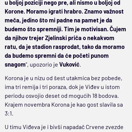
u boljoj poziciji nego pre, ali nismo u boljoj od
Korone. Moramo igrati hrabro. Znamo važnost
meča, jedino što mi padne na pamet je da
budemo što spremniji. Tim je motivisan. Čujem
da njihov trejer Zjelinski priča o nekakvom
ratu, da je stadion rasprodat, tako da moramo
da budemo spremni da će početi punom
snagom
", upozorio je
Vuković
.
Korona je u nizu od šest utakmica bez pobede,
ima tri remija i tri poraza, dok je Viđev u istom
periodu osvojio deset od mogućih 18 bodova.
Krajem novembra Korona je kao gost slavila sa
3:1.
U timu Viđeva je i bivši napadač Crvene zvezde