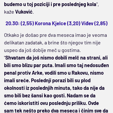
budemo u toj poziciji i pre poslednjeg kola
",
kaže
Vuković
.
20.30: (2,55) Korona Kjelce (3,20) Viđev (2,85)
Otkako je došao pre dva meseca imao je veoma
delikatan zadatak, a brine što njegov tim nije
uspeo da još dobije meč u gostima.
"
Shvatam da još nismo dobili melč na strani, ali
bili smo blizu par puta. Imali smo taj nedosuđen
penal protiv Arke, vodili smo u Rakovu, nismo
imali sreće. Poslednji porazi bili su plod
okolnosti iz poslednjih minuta, tako da nije da
smo bili bez šansi kao gosti. Nadam se da
ćemo iskoristiti ovu poslednju priliku. Ovde
sam tek nešto preko dva meseca i činim sve da