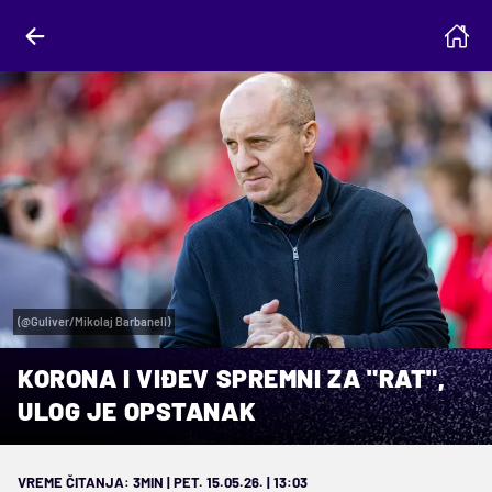
(@Guliver/Mikolaj Barbanell)
KORONA I VIĐEV SPREMNI ZA "RAT",
ULOG JE OPSTANAK
VREME ČITANJA: 3MIN | PET. 15.05.26. | 13:03