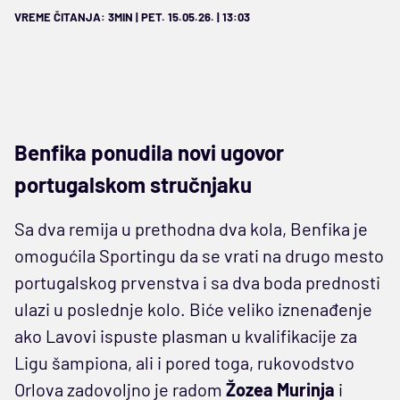
VREME ČITANJA: 3MIN | PET. 15.05.26. | 13:03
Benfika ponudila novi ugovor
portugalskom stručnjaku
Sa dva remija u prethodna dva kola, Benfika je
omogućila Sportingu da se vrati na drugo mesto
portugalskog prvenstva i sa dva boda prednosti
ulazi u poslednje kolo. Biće veliko iznenađenje
ako Lavovi ispuste plasman u kvalifikacije za
Ligu šampiona, ali i pored toga, rukovodstvo
Orlova zadovoljno je radom
Žozea Murinja
i