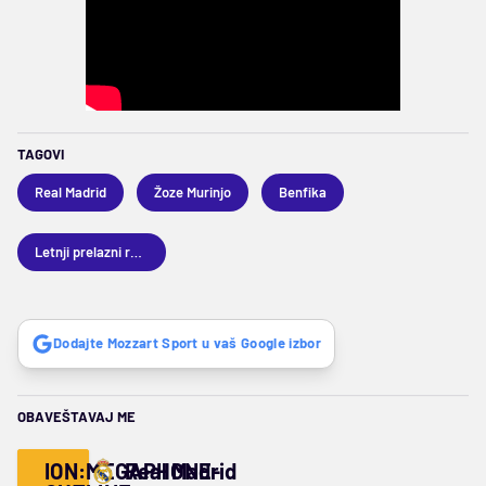
TAGOVI
Real Madrid
Žoze Murinjo
Benfika
Letnji prelazni rok 2026
Dodajte Mozzart Sport u vaš Google izbor
OBAVEŠTAVAJ ME
ION:MEGAPHONE-
Real Madrid