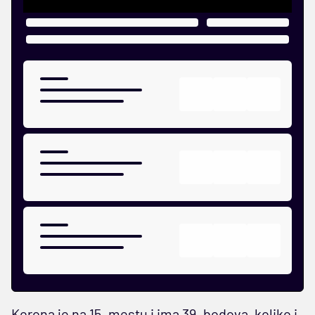
Korona je na 15. mestu i ima 39. bodova, koliko i