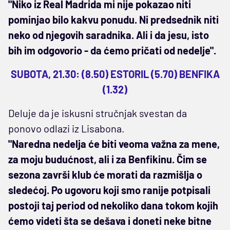
"Niko iz Real Madrida mi nije pokazao niti
pominjao bilo kakvu ponudu. Ni predsednik niti
neko od njegovih saradnika. Ali i da jesu, isto
bih im odgovorio - da ćemo pričati od nedelje".
SUBOTA, 21.30: (8.50) ESTORIL (5.70) BENFIKA
(1.32)
Deluje da je iskusni stručnjak svestan da
ponovo odlazi iz Lisabona.
"Naredna nedelja će biti veoma važna za mene,
za moju budućnost, ali i za Benfikinu. Čim se
sezona završi klub će morati da razmišlja o
sledećoj. Po ugovoru koji smo ranije potpisali
postoji taj period od nekoliko dana tokom kojih
ćemo videti šta se dešava i doneti neke bitne