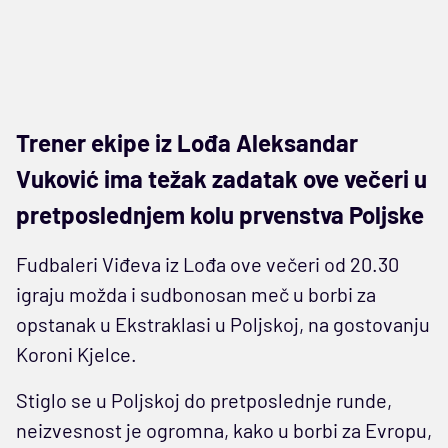
Trener ekipe iz Lođa Aleksandar
Vuković ima težak zadatak ove večeri u
pretposlednjem kolu prvenstva Poljske
Fudbaleri Viđeva iz Lođa ove večeri od 20.30
igraju možda i sudbonosan meč u borbi za
opstanak u Ekstraklasi u Poljskoj, na gostovanju
Koroni Kjelce.
Stiglo se u Poljskoj do pretposlednje runde,
neizvesnost je ogromna, kako u borbi za Evropu,