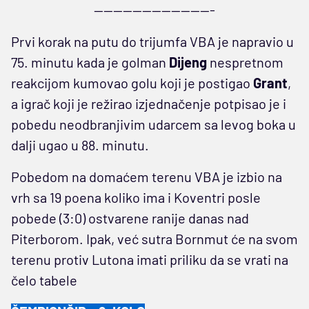
-------------------------
Prvi korak na putu do trijumfa VBA je napravio u
75. minutu kada je golman
Dijeng
nespretnom
reakcijom kumovao golu koji je postigao
Grant
,
a igrač koji je režirao izjednačenje potpisao je i
pobedu neodbranjivim udarcem sa levog boka u
dalji ugao u 88. minutu.
Pobedom na domaćem terenu VBA je izbio na
vrh sa 19 poena koliko ima i Koventri posle
pobede (3:0) ostvarene ranije danas nad
Piterborom. Ipak, već sutra Bornmut će na svom
terenu protiv Lutona imati priliku da se vrati na
čelo tabele