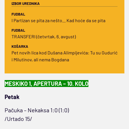
IZBOR UREDNIKA
FUDBAL
I Partizan se pita za nešto... Kad hoće da se pita
FUDBAL
TRANSFERI (četvrtak, 6. avgust)
KOŠARKA
Pet novih lica kod Dušana Alimpijevića: Tu su Gudurić
i Milutinov, ali nema Bogdana
MESKIKO 1, APERTURA – 10. KOLO
Petak
Pačuka – Nekaksa 1:0 (1:0)
/Urtado 15/