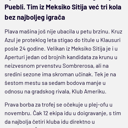
Puebli. Tim iz Meksiko Sitija već tri kola
bez najboljeg igrača
Plava mašina još nije ubacila u petu brzinu. Kruz
Azul je proteklog leta stigao do titule u Klausuri
posle 24 godine. Velikan iz Meksiko Sitija je i u
Aperturi jedan od brojnih kandidata za krunu u
neizvesnom prvenstvu Sombrerosa, ali na
sredini sezone ima skroman učinak. Tek je na
šestom mestu sa sedam bodova manje u
odnosu na gradskog rivala, Klub Ameriku.
Prava borba za trofej se očekuje u plej-ofu u
novembru. Čak 12 ekipa idu u doigravanje, s tim
da najbolja četiri kluba idu direktno u