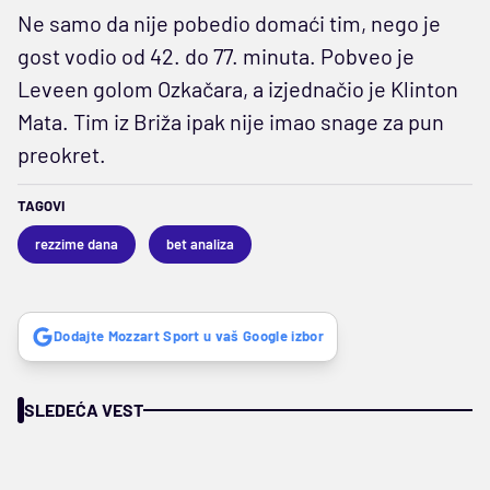
Ne samo da nije pobedio domaći tim, nego je
gost vodio od 42. do 77. minuta. Pobveo je
Leveen golom Ozkačara, a izjednačio je Klinton
Mata. Tim iz Briža ipak nije imao snage za pun
preokret.
TAGOVI
rezzime dana
bet analiza
Dodajte Mozzart Sport u vaš Google izbor
SLEDEĆA VEST