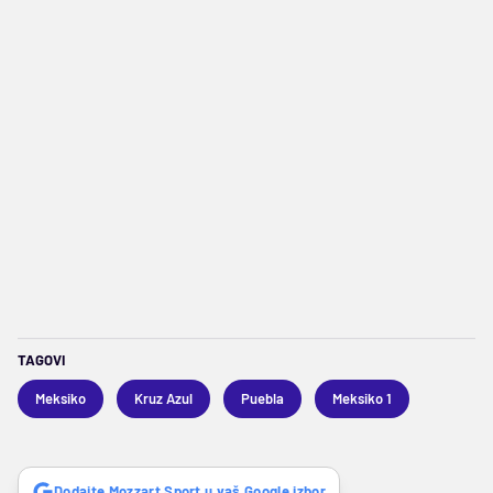
TAGOVI
Meksiko
Kruz Azul
Puebla
Meksiko 1
Dodajte Mozzart Sport u vaš Google izbor