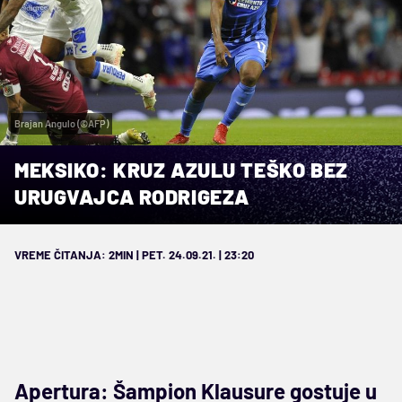
Brajan Angulo (©AFP)
MEKSIKO: KRUZ AZULU TEŠKO BEZ
URUGVAJCA RODRIGEZA
VREME ČITANJA: 2MIN | PET. 24.09.21. | 23:20
Apertura: Šampion Klausure gostuje u