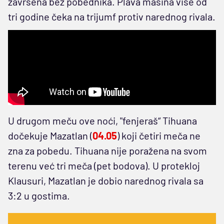
završena bez pobednika. Plava mašina više od
tri godine čeka na trijumf protiv narednog rivala.
U drugom meču ove noći, "fenjeraš“ Tihuana
dočekuje Mazatlan (
04.05
) koji četiri meča ne
zna za pobedu. Tihuana nije poražena na svom
terenu već tri meča (pet bodova). U protekloj
Klausuri, Mazatlan je dobio narednog rivala sa
3:2 u gostima.