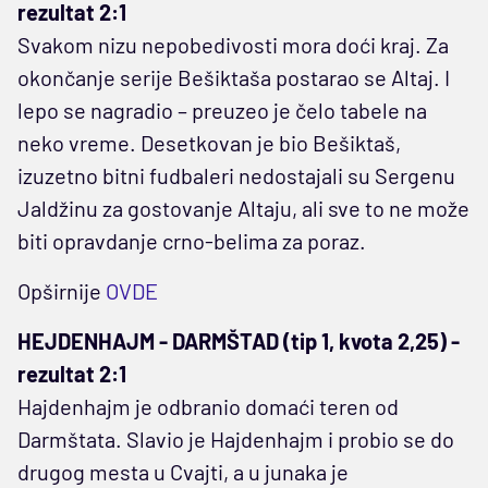
rezultat 2:1
Svakom nizu nepobedivosti mora doći kraj. Za
okončanje serije Bešiktaša postarao se Altaj. I
lepo se nagradio – preuzeo je čelo tabele na
neko vreme. Desetkovan je bio Bešiktaš,
izuzetno bitni fudbaleri nedostajali su Sergenu
Jaldžinu za gostovanje Altaju, ali sve to ne može
biti opravdanje crno-belima za poraz.
Opširnije
OVDE
HEJDENHAJM - DARMŠTAD (tip 1, kvota 2,25) -
rezultat 2:1
Hajdenhajm je odbranio domaći teren od
Darmštata. Slavio je Hajdenhajm i probio se do
drugog mesta u Cvajti, a u junaka je