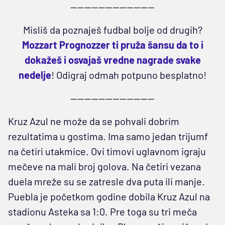
------------------------
Misliš da poznaješ fudbal bolje od drugih?
Mozzart Prognozzer ti pruža šansu da to i
dokažeš i osvajaš vredne nagrade svake
nedelje
! Odigraj odmah potpuno besplatno!
------------------------
Kruz Azul ne može da se pohvali dobrim
rezultatima u gostima. Ima samo jedan trijumf
na četiri utakmice. Ovi timovi uglavnom igraju
mečeve na mali broj golova. Na četiri vezana
duela mreže su se zatresle dva puta ili manje.
Puebla je početkom godine dobila Kruz Azul na
stadionu Asteka sa 1:0. Pre toga su tri meča