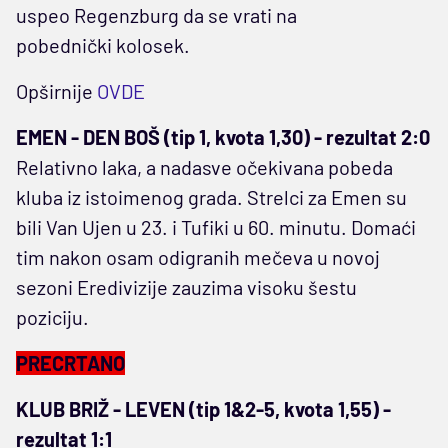
uspeo Regenzburg da se vrati na
pobednički kolosek.
Opširnije
OVDE
EMEN - DEN BOŠ (tip 1, kvota 1,30) - rezultat 2:0
Relativno laka, a nadasve očekivana pobeda
kluba iz istoimenog grada. Strelci za Emen su
bili Van Ujen u 23. i Tufiki u 60. minutu. Domaći
tim nakon osam odigranih mečeva u novoj
sezoni Eredivizije zauzima visoku šestu
poziciju.
PRECRTANO
KLUB BRIŽ - LEVEN (tip 1&2-5, kvota 1,55) -
rezultat 1:1