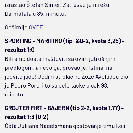
izrastao Štefan Šimer. Zatresao je mrežu
Darmštata u 85. minutu.
Opširnije
OVDE
SPORTING - MARITIMO (tip 1&0-2, kvota 3,25) -
rezultat 1:0
Bili smo dosta maštoviti sa ovim jutrošnjim
predlogom, ali evo ga, prošao je. Istina, na
jedvite jade! Jedini strelac na Žoze Aveladeu bio
je Pedro Poro, i to sa bele tačke u čak 98.
minutu.
GROJTER FIRT - BAJERN (tip 2-2, kvota 1,77) -
rezultat 1:3 (0:2)
Četa Julijana Nagelsmana gostovanje timu koji