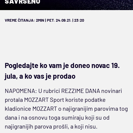
SAVRŠENO
VREME ČITANJA: 2MIN | PET. 24.09.21. | 23:20
Pogledajte ko vam je doneo novac 19.
jula, a ko vas je prodao
NAPOMENA: U rubrici REZZIME DANA novinari
protala MOZZART Sport koriste podatke
kladionice MOZZART o najigranijim parovima tog
dana i na osnovu toga sumiraju koji su od
najigranijih parova prošli, a koji nisu.