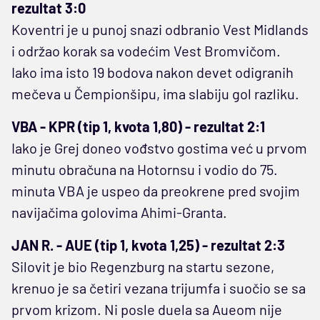
rezultat 3:0
Koventri je u punoj snazi odbranio Vest Midlands
i održao korak sa vodećim Vest Bromvičom.
Iako ima isto 19 bodova nakon devet odigranih
mečeva u Čempionšipu, ima slabiju gol razliku.
VBA - KPR (tip 1, kvota 1,80) - rezultat 2:1
Iako je Grej doneo vođstvo gostima već u prvom
minutu obračuna na Hotornsu i vodio do 75.
minuta VBA je uspeo da preokrene pred svojim
navijačima golovima Ahimi-Granta.
JAN R. - AUE (tip 1, kvota 1,25) - rezultat 2:3
Silovit je bio Regenzburg na startu sezone,
krenuo je sa četiri vezana trijumfa i suočio se sa
prvom krizom. Ni posle duela sa Aueom nije