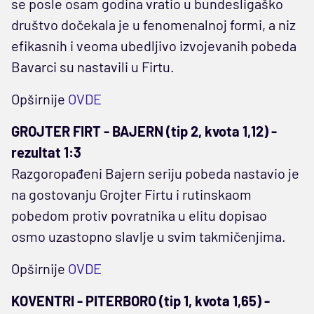
se posle osam godina vratio u bundesligaško
društvo dočekala je u fenomenalnoj formi, a niz
efikasnih i veoma ubedljivo izvojevanih pobeda
Bavarci su nastavili u Firtu.
Opširnije
OVDE
GROJTER FIRT - BAJERN (tip 2, kvota 1,12) -
rezultat 1:3
Razgoropađeni Bajern seriju pobeda nastavio je
na gostovanju Grojter Firtu i rutinskaom
pobedom protiv povratnika u elitu dopisao
osmo uzastopno slavlje u svim takmičenjima.
Opširnije
OVDE
KOVENTRI - PITERBORO (tip 1, kvota 1,65) -