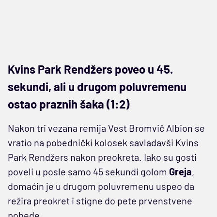
Kvins Park Rendžers poveo u 45.
sekundi, ali u drugom poluvremenu
ostao praznih šaka (1:2)
Nakon tri vezana remija Vest Bromvič Albion se
vratio na pobednički kolosek savladavši Kvins
Park Rendžers nakon preokreta. Iako su gosti
poveli u posle samo 45 sekundi golom
Greja
,
domaćin je u drugom poluvremenu uspeo da
režira preokret i stigne do pete prvenstvene
pobede.