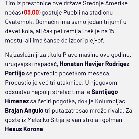
Tim iz prestonice ove države Srednje Amerike
noćas (
03.00
) gostuje Puebli na stadionu
Gvatemok. Domaćin ima samo jedan trijumf u
devet kola, ali čak pet remija i tek je na 15.
mestu, ali ima šanse da izbori plej-of.
Najzaslužniji za titulu Plave mašine ove godine,
urugvajski napadač,
Honatan Havijer Rodrigez
Portiljo
se povredio početkom meseca.
Propustio je već tri utakmice. U njegovom
odsustvu najbolji strelac tima je
Santijago
Himenez
sa četiri pogotka, dok je Kolumbijac
Brajan Angulo
tri puta zatresao mreže rivala. Za
goste iz Meksiko Sitija je van stroja i golman
Hesus Korona
.