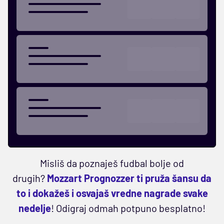
Misliš da poznaješ fudbal bolje od
drugih?
Mozzart Prognozzer ti pruža šansu da
to i dokažeš i osvajaš vredne nagrade svake
nedelje
! Odigraj odmah potpuno besplatno!