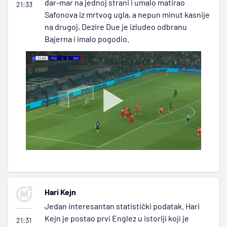
dar-mar na jednoj strani i umalo matirao
21:33
Safonova iz mrtvog ugla, a nepun minut kasnije
na drugoj, Dezire Due je izludeo odbranu
Bajerna i imalo pogodio.
Hari Kejn
Jedan interesantan statistički podatak. Hari
Kejn je postao prvi Englez u istoriji koji je
21:31