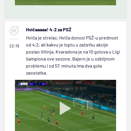
Hvičaaaaa! 4:2 za PSŽ
Hviča je strelac, Hviča donosi PSŽ-u prednost
od 4:2, ali kakvu je loptu u začetku akcije
22:19
poslao Vitinja. Kvaradona je na 10 golova u Ligi
šampiona ove sezone. Bajern je u ozbiljnom
problemu i od 57. minuta ima dva gola
zaostatka.