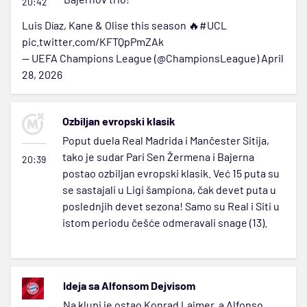
20:42
Luis Díaz, Kane & Olise this season 🔥
#UCL
pic.twitter.com/KFTQpPmZAk
— UEFA Champions League (@ChampionsLeague)
April
28, 2026
Ozbiljan evropski klasik
Poput duela Real Madrida i Mančester Sitija,
tako je sudar Pari Sen Žermena i Bajerna
20:39
postao ozbiljan evropski klasik. Već 15 puta su
se sastajali u Ligi šampiona, čak devet puta u
poslednjih devet sezona! Samo su Real i Siti u
istom periodu češće odmeravali snage (13).
Ideja sa Alfonsom Dejvisom
Na klupi je ostao Konrad Lajmer, a Alfonso