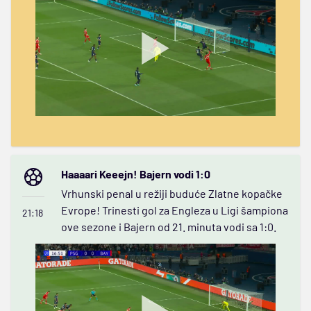
Haaaari Keeejn! Bajern vodi 1:0
Vrhunski penal u režiji buduće Zlatne kopačke
Evrope! Trinesti gol za Engleza u Ligi šampiona
21:18
ove sezone i Bajern od 21. minuta vodi sa 1:0.