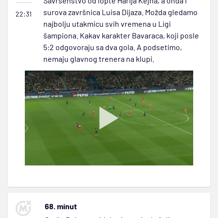
Savršenstvo od lopte Harija Kejna, a onda i
surova završnica Luisa Dijaza. Možda gledamo
22:31
najbolju utakmicu svih vremena u Ligi
šampiona. Kakav karakter Bavaraca, koji posle
5:2 odgovoraju sa dva gola. A podsetimo,
nemaju glavnog trenera na klupi.
68. minut