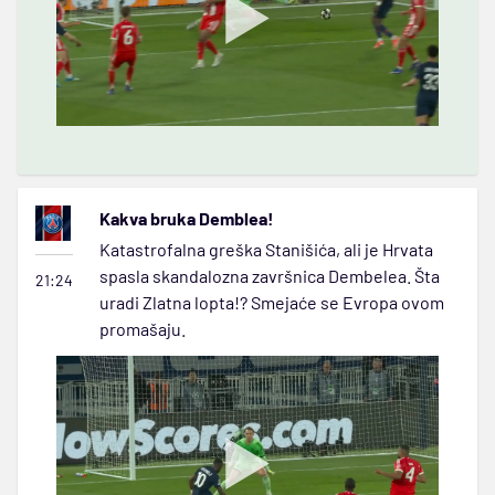
Kakva bruka Demblea!
Katastrofalna greška Stanišića, ali je Hrvata
spasla skandalozna završnica Dembelea. Šta
21:24
uradi Zlatna lopta!? Smejaće se Evropa ovom
promašaju.