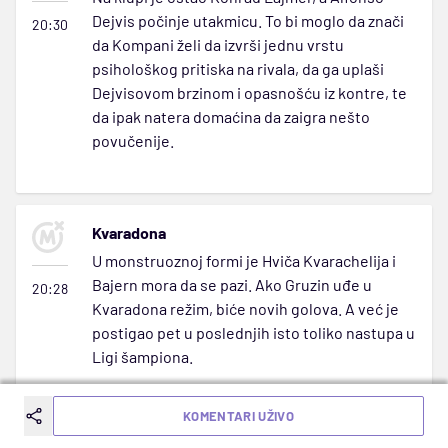
Dejvis počinje utakmicu. To bi moglo da znači
20:30
da Kompani želi da izvrši jednu vrstu
psihološkog pritiska na rivala, da ga uplaši
Dejvisovom brzinom i opasnošću iz kontre, te
da ipak natera domaćina da zaigra nešto
povučenije.
Kvaradona
U monstruoznoj formi je Hviča Kvarachelija i
Bajern mora da se pazi. Ako Gruzin uđe u
20:28
Kvaradona režim, biće novih golova. A već je
postigao pet u poslednjih isto toliko nastupa u
Ligi šampiona.
KOMENTARI UŽIVO