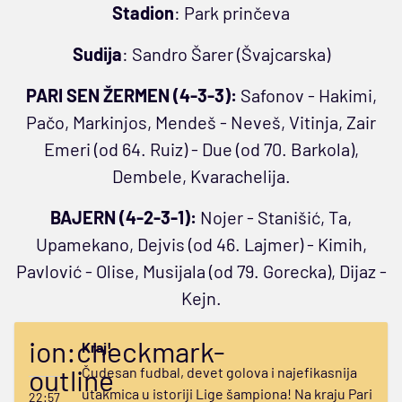
Stadion
: Park prinčeva
Sudija
: Sandro Šarer (Švajcarska)
PARI SEN ŽERMEN (4-3-3):
Safonov - Hakimi,
Pačo, Markinjos, Mendeš - Neveš, Vitinja, Zair
Emeri (od 64. Ruiz) - Due (od 70. Barkola),
Dembele, Kvarachelija.
BAJERN (4-2-3-1):
Nojer - Stanišić, Ta,
Upamekano, Dejvis (od 46. Lajmer) - Kimih,
Pavlović - Olise, Musijala (od 79. Gorecka), Dijaz -
Kejn.
ion:checkmark-
Kraj!
outline
Čudesan fudbal, devet golova i najefikasnija
utakmica u istoriji Lige šampiona! Na kraju Pari
22:57