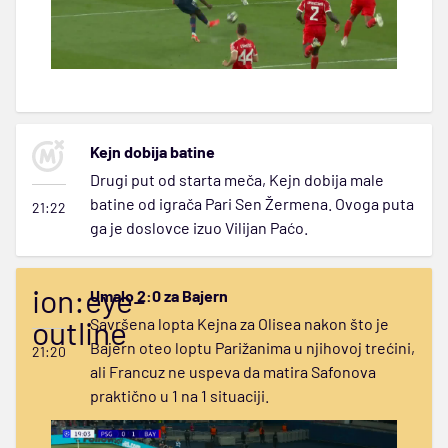
Kejn dobija batine
Drugi put od starta meča, Kejn dobija male
batine od igrača Pari Sen Žermena. Ovoga puta
21:22
ga je doslovce izuo Vilijan Paćo.
ion:eye-
Umalo 2:0 za Bajern
outline
Savršena lopta Kejna za Olisea nakon što je
Bajern oteo loptu Parižanima u njihovoj trećini,
21:20
ali Francuz ne uspeva da matira Safonova
praktično u 1 na 1 situaciji.