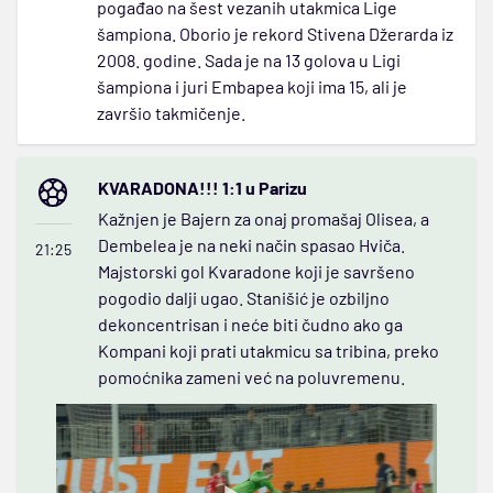
pogađao na šest vezanih utakmica Lige
šampiona. Oborio je rekord Stivena Džerarda iz
2008. godine. Sada je na 13 golova u Ligi
šampiona i juri Embapea koji ima 15, ali je
završio takmičenje.
KVARADONA!!! 1:1 u Parizu
Kažnjen je Bajern za onaj promašaj Olisea, a
Dembelea je na neki način spasao Hviča.
21:25
Majstorski gol Kvaradone koji je savršeno
pogodio dalji ugao. Stanišić je ozbiljno
dekoncentrisan i neće biti čudno ako ga
Kompani koji prati utakmicu sa tribina, preko
pomoćnika zameni već na poluvremenu.