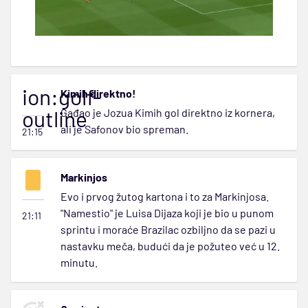
ion:golf-
Kimih direktno!
outline
Gađao je Jozua Kimih gol direktno iz kornera,
ali je Safonov bio spreman.
21:15
Markinjos
Evo i prvog žutog kartona i to za Markinjosa.
"Namestio" je Luisa Dijaza koji je bio u punom
21:11
sprintu i moraće Brazilac ozbiljno da se pazi u
nastavku meča, budući da je požuteo već u 12.
minutu.