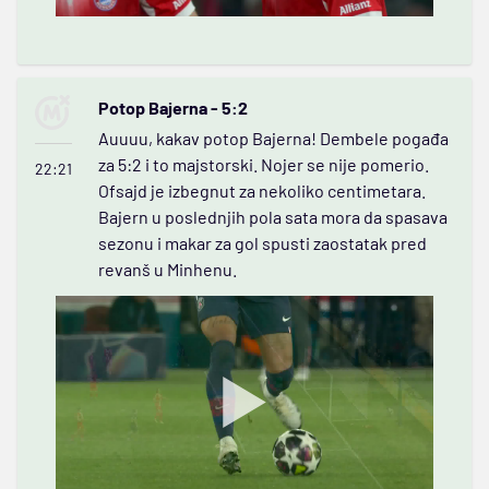
Potop Bajerna - 5:2
Auuuu, kakav potop Bajerna! Dembele pogađa
za 5:2 i to majstorski. Nojer se nije pomerio.
22:21
Ofsajd je izbegnut za nekoliko centimetara.
Bajern u poslednjih pola sata mora da spasava
sezonu i makar za gol spusti zaostatak pred
revanš u Minhenu.