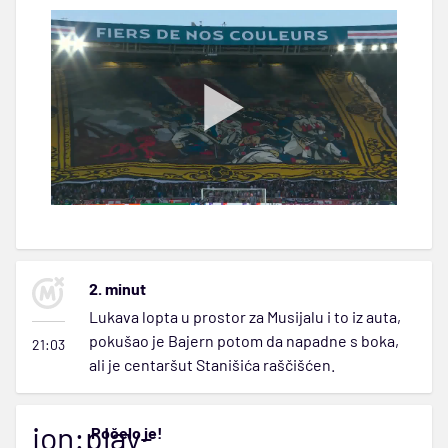
2. minut
Lukava lopta u prostor za Musijalu i to iz auta,
pokušao je Bajern potom da napadne s boka,
21:03
ali je centaršut Stanišića raščišćen.
ion:play-
Počelo je!