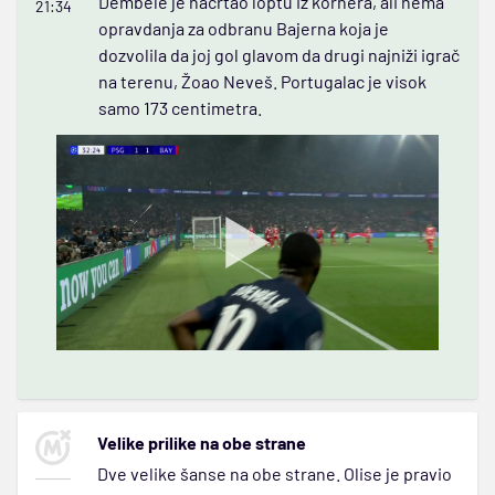
Dembele je nacrtao loptu iz kornera, ali nema
21:34
opravdanja za odbranu Bajerna koja je
dozvolila da joj gol glavom da drugi najniži igrač
na terenu, Žoao Neveš. Portugalac je visok
samo 173 centimetra.
Velike prilike na obe strane
Dve velike šanse na obe strane. Olise je pravio