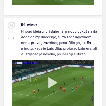
54. minut
Mnogo ideja u igri Bajerna, mnogo pokušaja da
dođe do izjednačenja, ali za sada uglavnom
22:16
nema pravog završnog pasa. Bilo ga je u 54.
minutu, kada je Luis Dijaz proigrao Lajmera, ali
Austijanac je nekako, po inerciji šutirao.