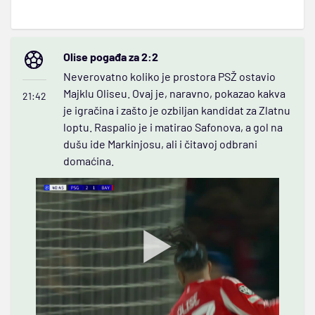
Olise pogađa za 2:2
Neverovatno koliko je prostora PSŽ ostavio
Majklu Oliseu. Ovaj je, naravno, pokazao kakva
21:42
je igračina i zašto je ozbiljan kandidat za Zlatnu
loptu. Raspalio je i matirao Safonova, a gol na
dušu ide Markinjosu, ali i čitavoj odbrani
domaćina.