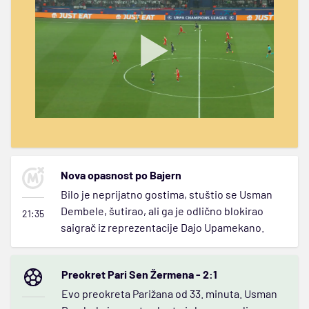
Nova opasnost po Bajern
Bilo je neprijatno gostima, stuštio se Usman
Dembele, šutirao, ali ga je odlično blokirao
21:35
saigrač iz reprezentacije Dajo Upamekano.
Preokret Pari Sen Žermena - 2:1
Evo preokreta Parižana od 33. minuta. Usman