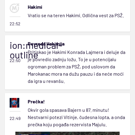
Hakimi
Vratio se na teren Hakimi. Odlična vest za PSŽ.
22:52
ion:medical-
Povreda Hakimija
outline
Pritiskao je Hakimi Konrada Lajmera i deluje da
je povredio zadnju ložu. To je u potencijalu
22:50
ogroman problem za PSŽ, pod uslovom da
Marokanac mora na dužu pauzu i da neće moći
da igra u revanšu.
Prečka!
Okvir gola spasava Bajern u 87. minutu!
Nestvarni potezi Vitinje, čudesna lopta, a onda
22:49
prečka koju pogađa rezervista Majulu.