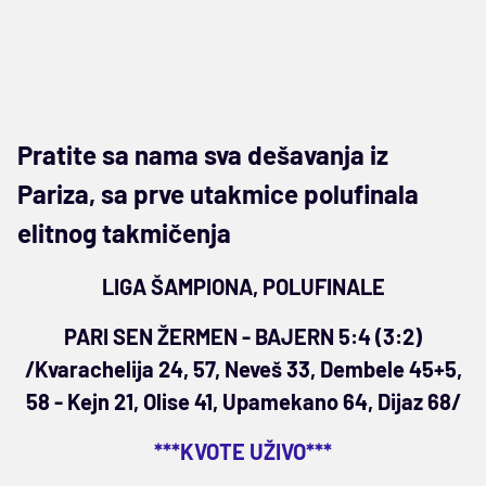
Pratite sa nama sva dešavanja iz
Pariza, sa prve utakmice polufinala
elitnog takmičenja
LIGA ŠAMPIONA, POLUFINALE
PARI SEN ŽERMEN - BAJERN 5:4 (3:2)
/Kvarachelija 24, 57, Neveš 33, Dembele 45+5,
58 - Kejn 21, Olise 41, Upamekano 64, Dijaz 68/
***KVOTE UŽIVO***