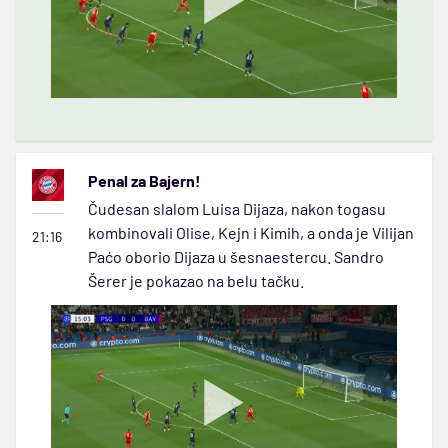
Penal za Bajern!
Čudesan slalom Luisa Dijaza, nakon togasu
kombinovali Olise, Kejn i Kimih, a onda je Vilijan
21:16
Paćo oborio Dijaza u šesnaestercu. Sandro
Šerer je pokazao na belu tačku.