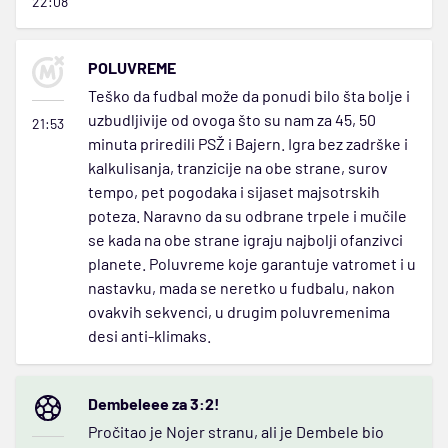
22:08
POLUVREME
Teško da fudbal može da ponudi bilo šta bolje i
uzbudljivije od ovoga što su nam za 45, 50
21:53
minuta priredili PSŽ i Bajern. Igra bez zadrške i
kalkulisanja, tranzicije na obe strane, surov
tempo, pet pogodaka i sijaset majsotrskih
poteza. Naravno da su odbrane trpele i mučile
se kada na obe strane igraju najbolji ofanzivci
planete. Poluvreme koje garantuje vatromet i u
nastavku, mada se neretko u fudbalu, nakon
ovakvih sekvenci, u drugim poluvremenima
desi anti-klimaks.
Dembeleee za 3:2!
Pročitao je Nojer stranu, ali je Dembele bio