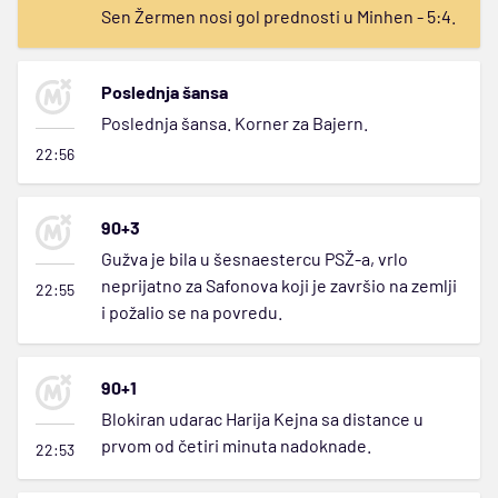
Sen Žermen nosi gol prednosti u Minhen - 5:4.
Poslednja šansa
Poslednja šansa. Korner za Bajern.
22:56
90+3
Gužva je bila u šesnaestercu PSŽ-a, vrlo
neprijatno za Safonova koji je završio na zemlji
22:55
i požalio se na povredu.
90+1
Blokiran udarac Harija Kejna sa distance u
prvom od četiri minuta nadoknade.
22:53