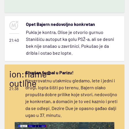
Opet Bajern nedovoljno konkretan
Pukla je kontra, Olise je otvorio gurnuo
Stanišiću autoput ka golu PSŽ-a, ali se desni
21:40
bek nije snašao u završnici. Pokušao je da
dribla i ostao bez lopte.
ion:flame-
Strašan fudbal u Parizu!
outline
Neverovatnu utakmicu gledamo, lete i jedni i
drugi, lopta šišti po terenu. Bajern olako
21:38
propušta dobre prilike koje stvori, nedovoljno
je konkretan, a domaćin je to već kaznio i preti
da se odlepi. Dezire Due je opasno gađao dalji
ugao u 37. minutu.