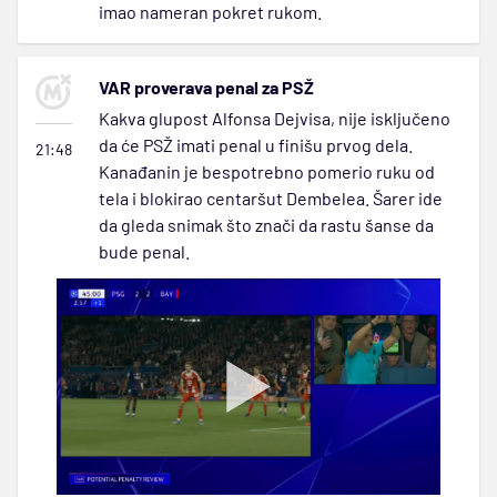
imao nameran pokret rukom.
VAR proverava penal za PSŽ
Kakva glupost Alfonsa Dejvisa, nije isključeno
da će PSŽ imati penal u finišu prvog dela.
21:48
Kanađanin je bespotrebno pomerio ruku od
tela i blokirao centaršut Dembelea. Šarer ide
da gleda snimak što znači da rastu šanse da
bude penal.