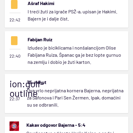
Ašraf Hakimi
I treći žuti za igrače PSŽ-a, upisan je Hakimi.
Bajern je i dalje čist.
22:42
Fabijan Ruiz
Izludeo je biciklicama i nonšalancijom Olise
Fabijana Ruiza, Španac ga je bez lopte gurnuo
22:40
na zemlju i dobio je žuti karton.
ion:golf-
75. minut
outline
Dva vrlo neprijatna kornera Bajerna, neprijatna
za Safonova i Pari Sen Žermen. Ipak, domaćini
22:37
su se odbranili.
Kakav odgovor Bajerna - 5:4