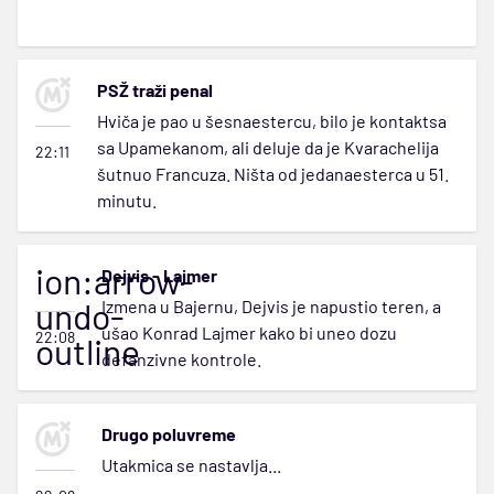
PSŽ traži penal
Hviča je pao u šesnaestercu, bilo je kontaktsa
sa Upamekanom, ali deluje da je Kvarachelija
22:11
šutnuo Francuza. Ništa od jedanaesterca u 51.
minutu.
ion:arrow-
Dejvis - Lajmer
undo-
Izmena u Bajernu, Dejvis je napustio teren, a
ušao Konrad Lajmer kako bi uneo dozu
22:08
outline
defanzivne kontrole.
Drugo poluvreme
Utakmica se nastavlja...