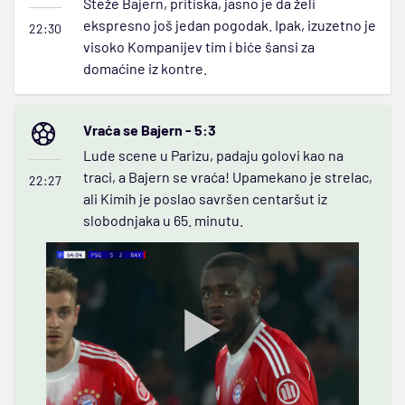
Steže Bajern, pritiska, jasno je da želi
ekspresno još jedan pogodak. Ipak, izuzetno je
22:30
visoko Kompanijev tim i biće šansi za
domaćine iz kontre.
Vraća se Bajern - 5:3
Lude scene u Parizu, padaju golovi kao na
traci, a Bajern se vraća! Upamekano je strelac,
22:27
ali Kimih je poslao savršen centaršut iz
slobodnjaka u 65. minutu.