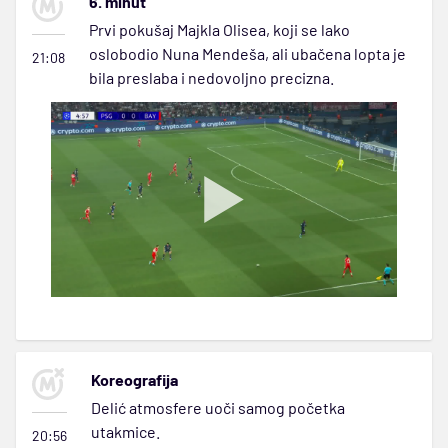
6. minut
Prvi pokušaj Majkla Olisea, koji se lako
oslobodio Nuna Mendeša, ali ubačena lopta je
21:08
bila preslaba i nedovoljno precizna.
Koreografija
Delić atmosfere uoči samog početka
utakmice.
20:56