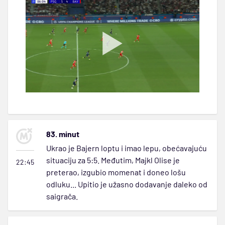
83. minut
Ukrao je Bajern loptu i imao lepu, obećavajuću
situaciju za 5:5. Međutim, Majkl Olise je
22:45
preterao, izgubio momenat i doneo lošu
odluku... Upitio je užasno dodavanje daleko od
saigrača.