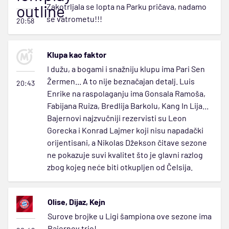
outline
Zakotrljala se lopta na Parku pričava, nadamo
se vatrometu!!!
20:58
Klupa kao faktor
I dužu, a bogami i snažniju klupu ima Pari Sen
Žermen... A to nije beznačajan detalj. Luis
20:43
Enrike na raspolaganju ima Gonsala Ramoša,
Fabijana Ruiza, Bredlija Barkolu, Kang In Lija...
Bajernovi najzvučniji rezervisti su Leon
Gorecka i Konrad Lajmer koji nisu napadački
orijentisani, a Nikolas Džekson čitave sezone
ne pokazuje suvi kvalitet što je glavni razlog
zbog kojeg neće biti otkupljen od Čelsija.
Olise, Dijaz, Kejn
Surove brojke u Ligi šampiona ove sezone ima
Bajernov trio!