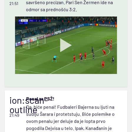
savršeno precizan. Pari Sen Žermen ide na
21:51
odmor sa prednošću 3:2.
ion:scan-
Penal za PSŽ!
outline
Da, biće penal! Fudbaleri Bajerna su ljuti na
sudiju Šarara i protetstuju. Biće polemike o
21:49
ovom penalu jer deluje da je lopta prvo
pogodila Dejvisa u telo. Ipak, Kanađanin je