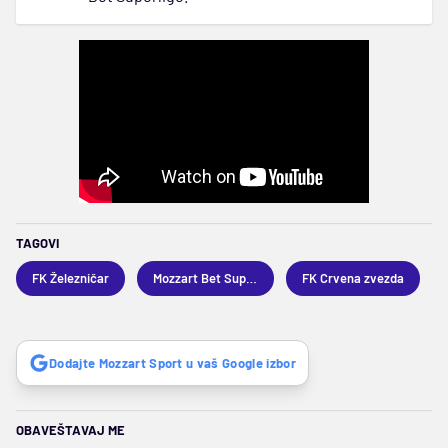
TAGOVI
FK Železničar
Mozzart Bet Superliga
FK Crvena zvezda
Dodajte Mozzart Sport u vaš Google izbor
OBAVEŠTAVAJ ME