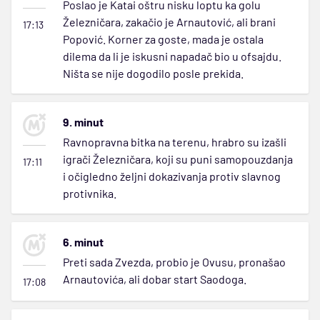
Poslao je Katai oštru nisku loptu ka golu
Železničara, zakačio je Arnautović, ali brani
17:13
Popović. Korner za goste, mada je ostala
dilema da li je iskusni napadač bio u ofsajdu.
Ništa se nije dogodilo posle prekida.
9. minut
Ravnopravna bitka na terenu, hrabro su izašli
igrači Železničara, koji su puni samopouzdanja
17:11
i očigledno željni dokazivanja protiv slavnog
protivnika.
6. minut
Preti sada Zvezda, probio je Ovusu, pronašao
Arnautovića, ali dobar start Saodoga.
17:08