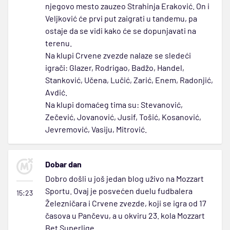
njegovo mesto zauzeo Strahinja Eraković. On i
Veljković će prvi put zaigrati u tandemu, pa
ostaje da se vidi kako će se dopunjavati na
terenu.
Na klupi Crvene zvezde nalaze se sledeći
igrači: Glazer, Rodrigao, Badžo, Handel,
Stanković, Učena, Lučić, Zarić, Enem, Radonjić,
Avdić.
Na klupi domaćeg tima su: Stevanović,
Zečević, Jovanović, Jusif, Tošić, Kosanović,
Jevremović, Vasiju, Mitrović.
Dobar dan
Dobro došli u još jedan blog uživo na Mozzart
Sportu. Ovaj je posvećen duelu fudbalera
15:23
Železničara i Crvene zvezde, koji se igra od 17
časova u Pančevu, a u okviru 23. kola Mozzart
Bet Superlige.