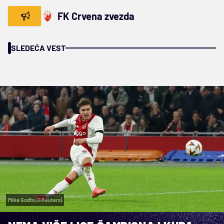
FK Crvena zvezda
SLEDEĆA VEST
Mika Godts (©Reuters)