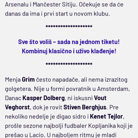
Arsenalu i Mančester Sitiju. Očekuje se da će
danas da ima i prvi start u novom klubu.
*******************
Sve što voliš – sada na jednom tiketu!
Kombinuj klasično i uživo klađenje!
*******************
Menja
Grim
često napadače, ali nema izrazitog
golgetera. Nije u formi povratnik u Amsterdam,
Danac
Kasper Dolberg
, ni iskusni
Vout
Veghorst
, dok je rovit
Stiven Berghjus
. Pre
nekoliko nedelje je digao sidro i
Kenet Tejlor
,
prošle sezone najbolji fudbaler Kopljanika koji je
prešao u Lacio. U najboljem ritmu je mladi