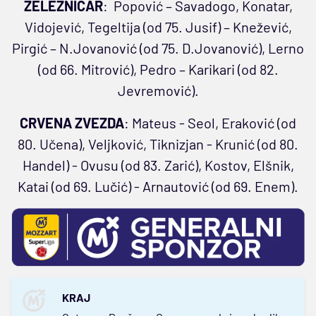
ŽELEZNIČAR
: Popović – Savadogo, Konatar,
Vidojević, Tegeltija (od 75. Jusif) – Knežević,
Pirgić – N.Jovanović (od 75. D.Jovanović), Lerno
(od 66. Mitrović), Pedro – Karikari (od 82.
Jevremović).
CRVENA ZVEZDA
: Mateus - Seol, Eraković (od
80. Učena), Veljković, Tiknizjan - Krunić (od 80.
Handel) - Ovusu (od 83. Zarić), Kostov, Elšnik,
Katai (od 69. Lučić) - Arnautović (od 69. Enem).
KRAJ