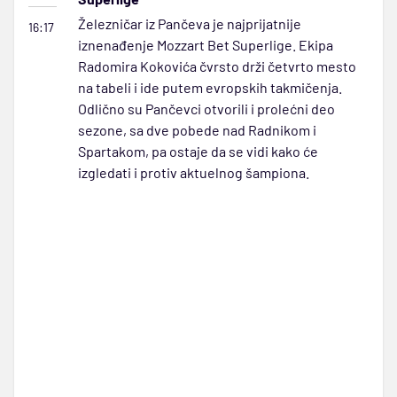
Železničar iz Pančeva je najprijatnije
16:17
iznenađenje Mozzart Bet Superlige. Ekipa
Radomira Kokovića čvrsto drži četvrto mesto
na tabeli i ide putem evropskih takmičenja.
Odlično su Pančevci otvorili i prolećni deo
sezone, sa dve pobede nad Radnikom i
Spartakom, pa ostaje da se vidi kako će
izgledati i protiv aktuelnog šampiona.