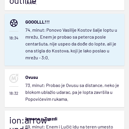
outline
Jusif.
GOOOLLL!!!
74. minut: Ponovo Vasilije Kostov šalje loptu u
mrežu. Enem je probao sa peterca posle
18:34
centaršuta, nije uspeo da dođe do lopte, ali je
ona stigla do Kostova, koji je lako poslao u
mrežu - 3:0.
Ovusu
73. minut: Probao je Ovusu sa distance, neko je
blokom ublažio udarac, pa je lopta završila u
18:32
Popovićevim rukama.
ion:arrow-
Izmene u Zvezdi
69. minut: Enem i Lučić idu na teren umesto