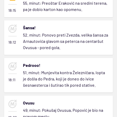
55. minut: Preoštar Eraković na sredini terena,
pa je dobio karton kao opomenu.
18:15
Šansa!
52. minut: Ponovo preti Zvezda, velika šansa za
Arnautovića glavom sa peterca na centaršut
18:12
Ovusua - pored gola.
Pedrooo!
51. minut: Munjevita kontra Železničara, lopta
je došla do Pedra, koji je doneo do ivice
18:11
šesnaesterca i šutirao tik pored stative.
Ovusu
49. minut: Pokušaj Ovusua, Popović je bio na
pravom mestu.