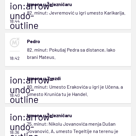
ion:arrow-
Izmena u Železničaru
undo-
82. minut: Jevremović u igri umesto Karikarija.
18:44
outline
Pedro
82. minut: Pokušaj Pedra sa distance, lako
brani Mateus.
18:42
ion:arrow-
Izmene u Zvezdi
undo-
80. minut: Umesto Erakovića u igri je Učena, a
umesto Krunića tu je Handel.
18:40
outline
ion:arrow-
Izmene u Železničaru
undo-
75. minut: Nikolu Jovanovića menja Dušan
Jovanović. A, umesto Tegeltije na terenu je
18:36