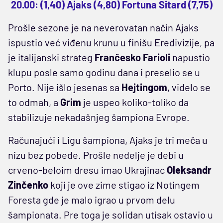
20.00: (1,40) Ajaks (4,80) Fortuna Sitard (7,75)
Prošle sezone je na neverovatan način Ajaks
ispustio već viđenu krunu u finišu Eredivizije, pa
je italijanski strateg
Frančesko Farioli
napustio
klupu posle samo godinu dana i preselio se u
Porto. Nije išlo jesenas sa
Hejtingom
, videlo se
to odmah, a
Grim
je uspeo koliko-toliko da
stabilizuje nekadašnjeg šampiona Evrope.
Računajući i Ligu šampiona, Ajaks je tri meča u
nizu bez pobede. Prošle nedelje je debi u
crveno-beloim dresu imao Ukrajinac
Oleksandr
Zinčenko
koji je ove zime stigao iz Notingem
Foresta gde je malo igrao u prvom delu
šampionata. Pre toga je solidan utisak ostavio u