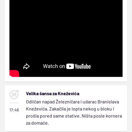
Velika šansa za Kneževića
Odličan napad Železničara i udarac Branislava
Kneževića. Zakačila je lopta nekog u bloku i
17:46
prošla pored same stative. Ništa posle kornera
za domaće.