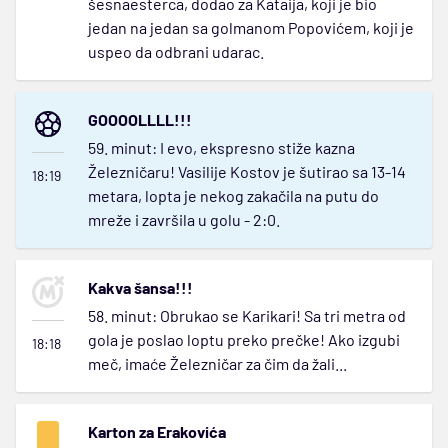
šesnaesterca, dodao za Kataija, koji je bio
jedan na jedan sa golmanom Popovićem, koji je
uspeo da odbrani udarac.
GOOOOLLLL!!!
59. minut: I evo, ekspresno stiže kazna
Železničaru! Vasilije Kostov je šutirao sa 13-14
18:19
metara, lopta je nekog zakačila na putu do
mreže i završila u golu - 2:0.
Kakva šansa!!!
58. minut: Obrukao se Karikari! Sa tri metra od
gola je poslao loptu preko prečke! Ako izgubi
18:18
meč, imaće Železničar za čim da žali...
Karton za Erakovića