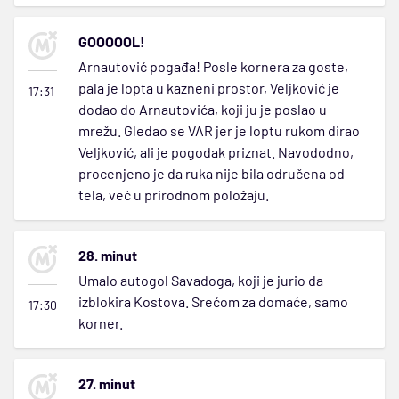
GOOOOOL!
Arnautović pogađa! Posle kornera za goste,
pala je lopta u kazneni prostor, Veljković je
17:31
dodao do Arnautovića, koji ju je poslao u
mrežu. Gledao se VAR jer je loptu rukom dirao
Veljković, ali je pogodak priznat. Navododno,
procenjeno je da ruka nije bila odručena od
tela, već u prirodnom položaju.
28. minut
Umalo autogol Savadoga, koji je jurio da
izblokira Kostova. Srećom za domaće, samo
17:30
korner.
27. minut