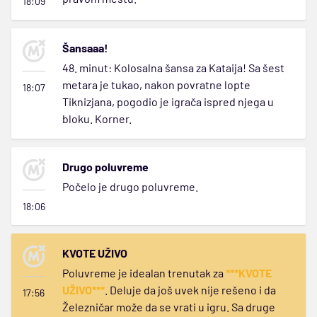
18:09
Šansaaa!
48. minut: Kolosalna šansa za Kataija! Sa šest
metara je tukao, nakon povratne lopte
18:07
Tiknizjana, pogodio je igrača ispred njega u
bloku. Korner.
Drugo poluvreme
Počelo je drugo poluvreme.
18:06
KVOTE UŽIVO
Poluvreme je idealan trenutak za
***KVOTE
UŽIVO***
. Deluje da još uvek nije rešeno i da
17:56
Železničar može da se vrati u igru. Sa druge