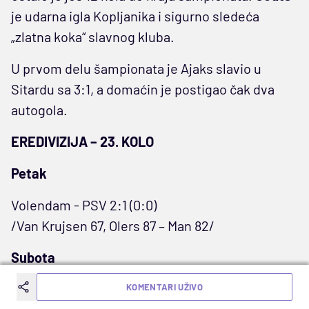
je udarna igla Kopljanika i sigurno sledeća
„zlatna koka“ slavnog kluba.
U prvom delu šampionata je Ajaks slavio u
Sitardu sa 3:1, a domaćin je postigao čak dva
autogola.
EREDIVIZIJA – 23. KOLO
Petak
Volendam - PSV 2:1 (0:0)
/Van Krujsen 67, Olers 87 – Man 82/
Subota
16.30: (2,75) Herakles (3,35) NAC Breda (2,55)
KOMENTARI UŽIVO