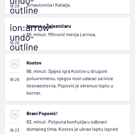
undo-
Arnautovića i Kataija.
18:29
outline
ion:arrow-
Izmena u Železničaru
undo-
66. minut: Mitrović menja Lernoa.
18:26
outline
Kostov
66. minut: Sjajno igra Kostov u drugom
poluvremenu, njegov novi udarac sa ivice
18:26
šesnaesterca, Popović je skrenuo loptu u
korner.
Brani Popović!
63. minut: Potpuna konfuzija u odbrani
domaćeg tima, Kostov je ukrao loptu ispred
18:23