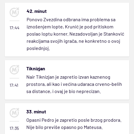
42. minut
Ponovo Zvezdina odbrana ima problema sa
iznošenjem lopte, Krunić je pod pritiskom
17:44
poslao loptu korner. Nezadovoljan je Stanković
reakcijama svojih igrača, ne konkretno o ovoj
poslednjoj.
Tiknizjan
Nair Tiknizjan je zapretio izvan kaznenog
prostora, ali kao i većina udaraca crveno-belih
17:41
sa distance, i ovaj je bio neprecizan.
33. minut
Opasni Pedro je zapretio posle brzog prodora.
Nije bilo previše opasno po Mateusa.
17:35