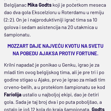
Belgijanac
Mika Godts
koji je početkom meseca
dao dva gola Ekscelzioru u Roterdamu u remiju
(2:2). On je i najproduktivniji igrač tima sa 10
golova i sedam asistencija na 20 utakmica u
šampionatu.
MOZZART DAJE NAJVEĆU KVOTU NA SVETU
NA POBEDU AJAKSA PROTIV FORTUNE.
Krilni napadač je ponikao u Genku, igrao je za
mladi tim ovog belgijskog tima, ali je pre tri i po
godine stigao u Ajaks, prvo je igrao za mladi tim
crveno-belih, a u proteklom šampionatu se kod
Fariolija
ustalio u najboljoj ekipi, dao je četiri
gola. Sada je taj broj dva i po puta poboljšao, a
ostalo je još 12 kola do kraja šampionata.
Godts