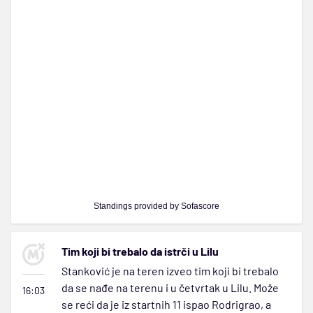
Standings provided by
Sofascore
Tim koji bi trebalo da istrči u Lilu
Stanković je na teren izveo tim koji bi trebalo
da se nađe na terenu i u četvrtak u Lilu. Može
16:03
se reći da je iz startnih 11 ispao Rodrigrao, a