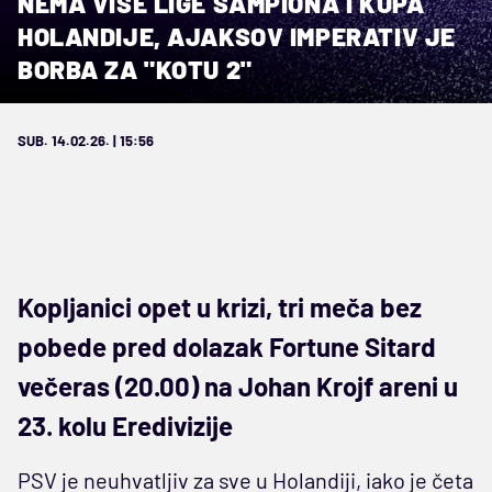
NEMA VIŠE LIGE ŠAMPIONA I KUPA
HOLANDIJE, AJAKSOV IMPERATIV JE
BORBA ZA "KOTU 2"
SUB. 14.02.26. | 15:56
Kopljanici opet u krizi, tri meča bez
pobede pred dolazak Fortune Sitard
večeras (20.00) na Johan Krojf areni u
23. kolu Eredivizije
PSV je neuhvatljiv za sve u Holandiji, iako je četa