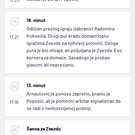
17:23
19. minut
Odličan presing igraju izabranici Radomira
Kokovića. Drugi put kradu domaći loptu
17:21
igračima Zvezde na njihovoj polovini. Ovoga
puta je bio ofsajd, ali poljuljana je Zvezda. Evo
kornera za domaće. Savadogo je probao
glavom, ali neprecizno.
13. minut
Arnautović je ponovo zapretio, branio je
Popović, ali je pomoćni arbitar signalizirao da
17:15
se radi o nedozvoljenoj poziciji.
Šansa za Zvezdu