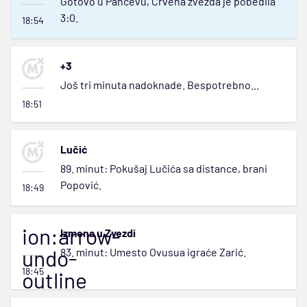
Gotovo u Pančevu, Crvena zvezda je pobedila
3:0.
18:54
+3
Još tri minuta nadoknade. Bespotrebno...
18:51
Lučić
89. minut: Pokušaj Lučića sa distance, brani
Popović.
18:49
ion:arrow-
Izmena u Zvezdi
undo-
83. minut: Umesto Ovusua igraće Zarić.
18:45
outline