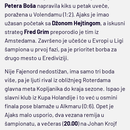
Petera Boša
napravila kiks u petak uveče,
poražena u Volendamu (1:2). Ajaks je imao
užasan početak sa
Džonom Hejtingom
, a iskusni
strateg
Fred Grim
preporodio je tim iz
Amstedama. Završeno je učešće u Evropi u Ligi
šampiona u prvoj fazi, pa je prioritet borba za
drugo mesto u Erediviziji.
Nije Fajenord nedostižan, ima samo tri boda
više, pa je ljuti rival iz obližnjeg Roterdama
glavna meta Kopljanika do kraja sezone. Ispao je
slavni klub iz Kupa Holandije i to već u osmini
finala pose blamaže u Alkmaru (0:6). Opet je
Ajaks malo usporio, dva vezana remija u
šampionatu, a večeras (
20.00
) na Johan Krojf