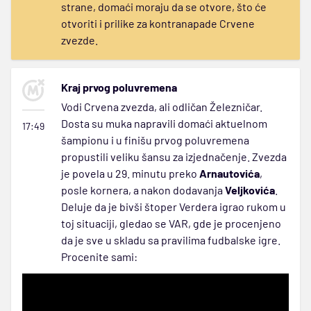
strane, domaći moraju da se otvore, što će
otvoriti i prilike za kontranapade Crvene
zvezde.
Kraj prvog poluvremena
Vodi Crvena zvezda, ali odličan Železničar.
Dosta su muka napravili domaći aktuelnom
17:49
šampionu i u finišu prvog poluvremena
propustili veliku šansu za izjednačenje. Zvezda
je povela u 29. minutu preko
Arnautovića
,
posle kornera, a nakon dodavanja
Veljkovića
.
Deluje da je bivši štoper Verdera igrao rukom u
toj situaciji, gledao se VAR, gde je procenjeno
da je sve u skladu sa pravilima fudbalske igre.
Procenite sami: