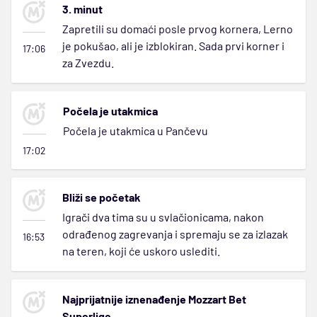
3. minut
Zapretili su domaći posle prvog kornera, Lerno
je pokušao, ali je izblokiran. Sada prvi korner i
17:06
za Zvezdu.
Počela je utakmica
Počela je utakmica u Pančevu
17:02
Bliži se početak
Igrači dva tima su u svlačionicama, nakon
odrađenog zagrevanja i spremaju se za izlazak
16:53
na teren, koji će uskoro uslediti.
Najprijatnije iznenađenje Mozzart Bet
Superlige