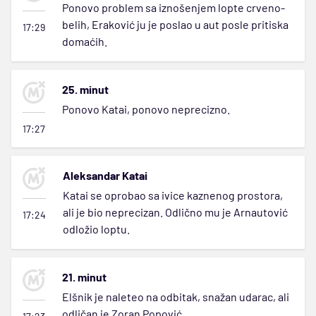
Ponovo problem sa iznošenjem lopte crveno-
belih, Eraković ju je poslao u aut posle pritiska
17:29
domaćih.
25. minut
Ponovo Katai, ponovo neprecizno.
17:27
Aleksandar Katai
Katai se oprobao sa ivice kaznenog prostora,
ali je bio neprecizan. Odlično mu je Arnautović
17:24
odložio loptu.
21. minut
Elšnik je naleteo na odbitak, snažan udarac, ali
odličan je Zoran Popović.