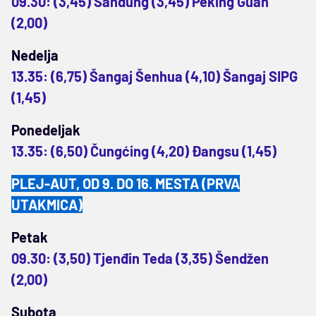
09.30: (3,45) Šandung (3,45) Peking Guan
(2,00)
Nedelja
13.35: (6,75) Šangaj Šenhua (4,10) Šangaj SIPG
(1,45)
Ponedeljak
13.35: (6,50) Čungćing (4,20) Đangsu (1,45)
PLEJ-AUT, OD 9. DO 16. MESTA (PRVA
UTAKMICA)
Petak
09.30: (3,50) Tjenđin Teda (3,35) Šendžen
(2,00)
Subota