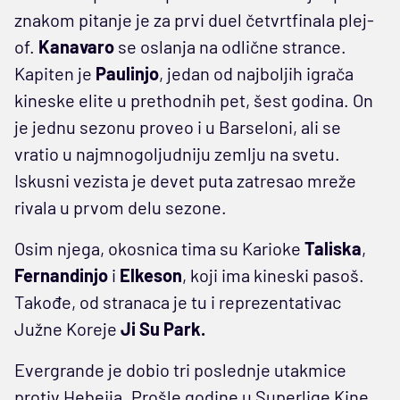
znakom pitanje je za prvi duel četvrtfinala plej-
of.
Kanavaro
se oslanja na odlične strance.
Kapiten je
Paulinjo
, jedan od najboljih igrača
kineske elite u prethodnih pet, šest godina. On
je jednu sezonu proveo i u Barseloni, ali se
vratio u najmnogoljudniju zemlju na svetu.
Iskusni vezista je devet puta zatresao mreže
rivala u prvom delu sezone.
Osim njega, okosnica tima su Karioke
Taliska
,
Fernandinjo
i
Elkeson
, koji ima kineski pasoš.
Takođe, od stranaca je tu i reprezentativac
Južne Koreje
Ji Su Park.
Evergrande je dobio tri poslednje utakmice
protiv Hebeija. Prošle godine u Superlige Kine