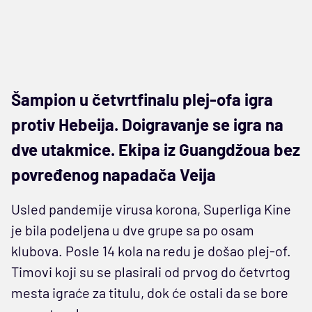
Šampion u četvrtfinalu plej-ofa igra
protiv Hebeija. Doigravanje se igra na
dve utakmice. Ekipa iz Guangdžoua bez
povređenog napadača Veija
Usled pandemije virusa korona, Superliga Kine
je bila podeljena u dve grupe sa po osam
klubova. Posle 14 kola na redu je došao plej-of.
Timovi koji su se plasirali od prvog do četvrtog
mesta igraće za titulu, dok će ostali da se bore