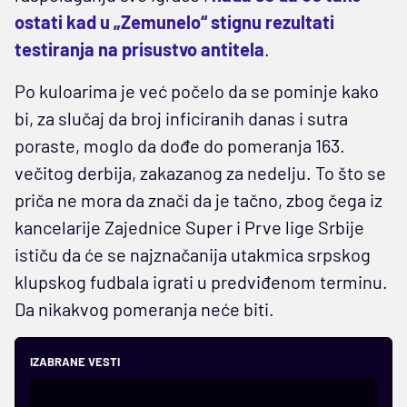
ostati kad u „Zemunelo“ stignu rezultati
testiranja na prisustvo antitela
.
Po kuloarima je već počelo da se pominje kako
bi, za slučaj da broj inficiranih danas i sutra
poraste, moglo da dođe do pomeranja 163.
večitog derbija, zakazanog za nedelju. To što se
priča ne mora da znači da je tačno, zbog čega iz
kancelarije Zajednice Super i Prve lige Srbije
ističu da će se najznačanija utakmica srpskog
klupskog fudbala igrati u predviđenom terminu.
Da nikakvog pomeranja neće biti.
IZABRANE VESTI