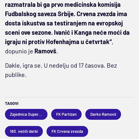
razmatrala bi ga prvo medicinska komisija
Fudbalskog saveza Srbije. Crvena zvezda ima
dosta iskustva sa testiranjem na evropskoj
sceni ove sezone. Ivanić i Kanga neće moći da
igraju ni protiv Hofenhajma u četvrtak“
,
dopunio je
Ramovš
.
Dakle, igra se. U nedelju od 17 časova. Bez
publike.
TAGOVI
Zajednica Super lige
FK Partizan
Darko Ramovš
163. večiti derbi
FK Crvena zvezda