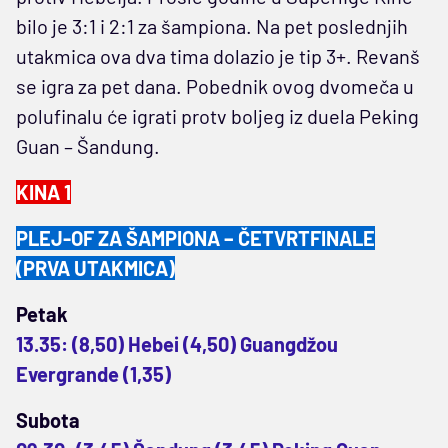
bilo je 3:1 i 2:1 za šampiona. Na pet poslednjih
utakmica ova dva tima dolazio je tip 3+. Revanš
se igra za pet dana. Pobednik ovog dvomeča u
polufinalu će igrati protv boljeg iz duela Peking
Guan – Šandung.
KINA 1
PLEJ-OF ZA ŠAMPIONA – ČETVRTFINALE
(PRVA UTAKMICA)
Petak
13.35: (8,50) Hebei (4,50) Guangdžou
Evergrande (1,35)
Subota