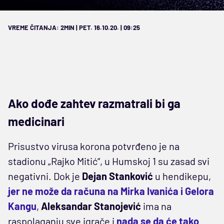
VREME ČITANJA: 2MIN | PET. 16.10.20. | 09:25
Ako dođe zahtev razmatrali bi ga
medicinari
Prisustvo virusa korona potvrđeno je na
stadionu „Rajko Mitić“, u Humskoj 1 su zasad svi
negativni. Dok je
Dejan Stanković
u hendikepu,
jer ne može da računa na Mirka Ivanića i Gelora
Kangu
,
Aleksandar Stanojević
ima na
raspolaganju sve igrače i
nada se da će tako