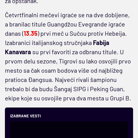
za opstanak.
Četvrtfinalni mečevi igraće se na dve dobijene,
a branilac titule Guangdžou Evegrande igraće
danas (
13.35
) prvi meč u Sučou protiv Hebeija.
Izabranici italijanskog stručnjaka
Fabija
Kanavara
su prvi favoriti za odbranu titule. U
prvom delu sezone, Tigrovi su lako osvojili prvo
mesto sa čak osam bodova više od najbližeg
pratioca Đangsua. Najveći rivali šampionu
trebalo bi da budu Šangaj SIPG i Peking Guan,
ekipe koje su osvojile prva dva mesta u Grupi B.
IZABRANE VESTI