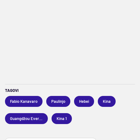
TAGOVI
Fabio Kanavaro
Paulinjo
Hebei
Kina
Guangdžou Evergrande
Kina 1