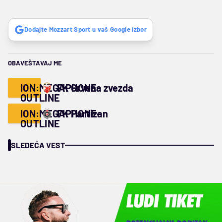
Dodajte Mozzart Sport u vaš Google izbor
OBAVEŠTAVAJ ME
ION:MEGAPHONE-
FK Crvena zvezda
OUTLINE
ION:MEGAPHONE-
FK Partizan
OUTLINE
SLEDEĆA VEST