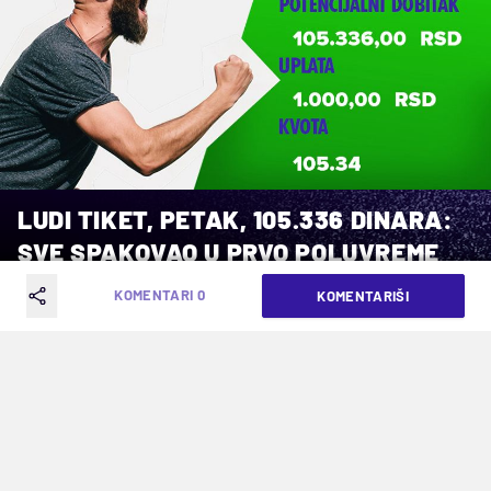
LUDI TIKET, PETAK, 105.336 DINARA:
SVE SPAKOVAO U PRVO POLUVREME
KOMENTARI 0
KOMENTARIŠI
VREME ČITANJA: 2MIN | PET. 16.10.20. | 09:25
Tri para igrača sa Novog Beograda