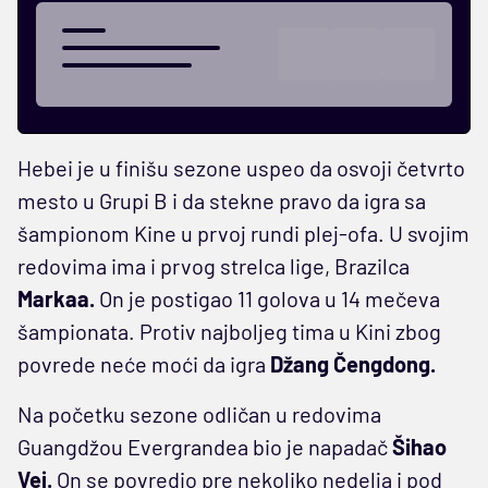
Hebei je u finišu sezone uspeo da osvoji četvrto
mesto u Grupi B i da stekne pravo da igra sa
šampionom Kine u prvoj rundi plej-ofa. U svojim
redovima ima i prvog strelca lige, Brazilca
Markaa.
On je postigao 11 golova u 14 mečeva
šampionata. Protiv najboljeg tima u Kini zbog
povrede neće moći da igra
Džang Čengdong.
Na početku sezone odličan u redovima
Guangdžou Evergrandea bio je napadač
Šihao
Vei.
On se povredio pre nekoliko nedelja i pod