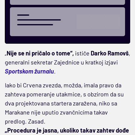
„
Nije se ni pričalo o tome“,
ističe
Darko Ramovš
,
generalni sekretar Zajednice u kratkoj izjavi
Sportskom žurnalu
.
Iako bi Crvena zvezda, možda, imala pravo da
zahteva pomeranje utakmice, s obzirom da su
dva projektovana startera zaražena, niko sa
Marakane nije uputio zvančnicima takav
predlog. Zasad.
„Procedura je jasna, ukoliko takav zahtev dođe