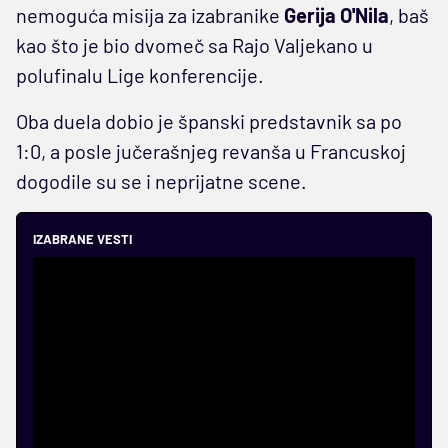
nemoguća misija za izabranike
Gerija O'Nila
, baš
kao što je bio dvomeč sa Rajo Valjekano u
polufinalu Lige konferencije.
Oba duela dobio je španski predstavnik sa po
1:0, a posle jučerašnjeg revanša u Francuskoj
dogodile su se i neprijatne scene.
IZABRANE VESTI