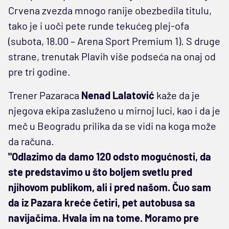
Crvena zvezda mnogo ranije obezbedila titulu,
tako je i uoči pete runde tekućeg plej-ofa
(subota, 18.00 – Arena Sport Premium 1). S druge
strane, trenutak Plavih više podseća na onaj od
pre tri godine.
Trener Pazaraca
Nenad Lalatović
kaže da je
njegova ekipa zasluženo u mirnoj luci, kao i da je
meč u Beogradu prilika da se vidi na koga može
da računa.
"Odlazimo da damo 120 odsto mogućnosti, da
ste predstavimo u što boljem svetlu pred
njihovom publikom, ali i pred našom. Čuo sam
da iz Pazara kreće četiri, pet autobusa sa
navijačima. Hvala im na tome. Moramo pre