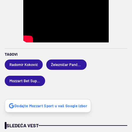
TAGOVI
Radomir Koković
Železničar Pančevo
Mozzart Bet Superliga
Dodajte Mozzart Sport u vaš Google izbor
SLEDEĆA VEST