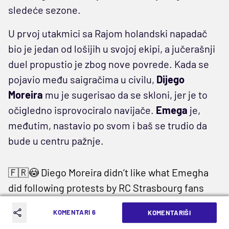
sledeće sezone.
U prvoj utakmici sa Rajom holandski napadač
bio je jedan od lošijih u svojoj ekipi, a jučerašnji
duel propustio je zbog nove povrede. Kada se
pojavio među saigračima u civilu,
Dijego
Moreira
mu je sugerisao da se skloni, jer je to
očigledno isprovociralo navijače.
Emega
je,
međutim, nastavio po svom i baš se trudio da
bude u centru pažnje.
🇫🇷😳 Diego Moreira didn’t like what Emegha
did following protests by RC Strasbourg fans
after their elimination from the UEFA
KOMENTARI 6
KOMENTARIŠI
Conference League.