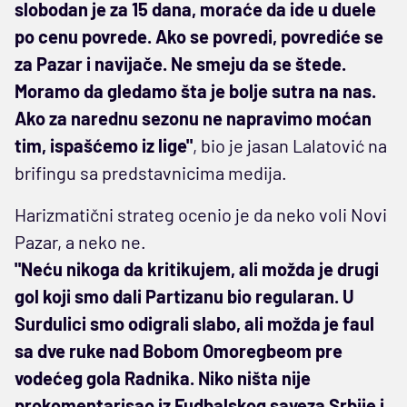
slobodan je za 15 dana, moraće da ide u duele
po cenu povrede. Ako se povredi, povrediće se
za Pazar i navijače. Ne smeju da se štede.
Moramo da gledamo šta je bolje sutra na nas.
Ako za narednu sezonu ne napravimo moćan
tim, ispašćemo iz lige"
, bio je jasan Lalatović na
brifingu sa predstavnicima medija.
Harizmatični strateg ocenio je da neko voli Novi
Pazar, a neko ne.
"Neću nikoga da kritikujem, ali možda je drugi
gol koji smo dali Partizanu bio regularan. U
Surdulici smo odigrali slabo, ali možda je faul
sa dve ruke nad Bobom Omoregbeom pre
vodećeg gola Radnika. Niko ništa nije
prokomentarisao iz Fudbalskog saveza Srbije i