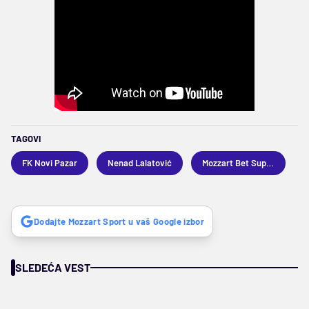
TAGOVI
FK Novi Pazar
Nenad Lalatović
Mozzart Bet Superliga
Dodajte Mozzart Sport u vaš Google izbor
SLEDEĆA VEST