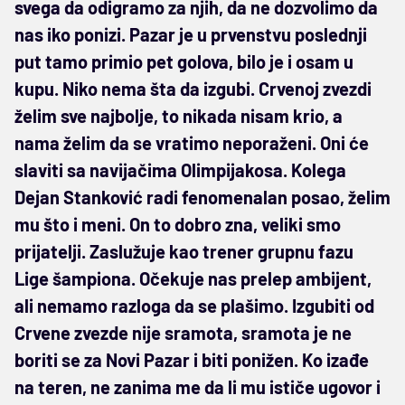
svega da odigramo za njih, da ne dozvolimo da
nas iko ponizi. Pazar je u prvenstvu poslednji
put tamo primio pet golova, bilo je i osam u
kupu. Niko nema šta da izgubi. Crvenoj zvezdi
želim sve najbolje, to nikada nisam krio, a
nama želim da se vratimo neporaženi. Oni će
slaviti sa navijačima Olimpijakosa. Kolega
Dejan Stanković radi fenomenalan posao, želim
mu što i meni. On to dobro zna, veliki smo
prijatelji. Zaslužuje kao trener grupnu fazu
Lige šampiona. Očekuje nas prelep ambijent,
ali nemamo razloga da se plašimo. Izgubiti od
Crvene zvezde nije sramota, sramota je ne
boriti se za Novi Pazar i biti ponižen. Ko izađe
na teren, ne zanima me da li mu ističe ugovor i