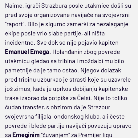
Naime, igrači Strazbura posle utakmice došli su
pred svoje organizovane navijače na svojevrsni
"raport". Bilo je sigurno zamerki za nezalaganje
ekipe posle vrlo slabe partije, ali ništa
incidentno. Sve dok se nije pojavio kapiten
Emanuel Emega
. Holanđanin zbog povrede
utakmicu gledao sa tribina i možda bi mu bilo
pametnije da je tamo ostao. Njegov dolazak
pred tribinu uzburkao je strasti koje su uzavrele
još zimus, kada je uprkos dobijanju kapitenske
trake izabrao da potpiše za Čelsi. Nije to toliko
čudan transfer, s obzirom da je Strazbur
svojevrsna filijala londonskog kluba, ali česte
povrede i blede partije navijači povezuju upravo
sa
Emeginim
"čuvanjem" za Premijer ligu