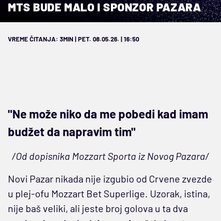
MTS BUDE MALO I SPONZOR PAZARA
VREME ČITANJA: 3MIN | PET. 08.05.26. | 16:50
"Ne može niko da me pobedi kad imam
budžet da napravim tim"
/Od dopisnika Mozzart Sporta iz Novog Pazara/
Novi Pazar nikada nije izgubio od Crvene zvezde
u plej-ofu Mozzart Bet Superlige. Uzorak, istina,
nije baš veliki, ali jeste broj golova u ta dva