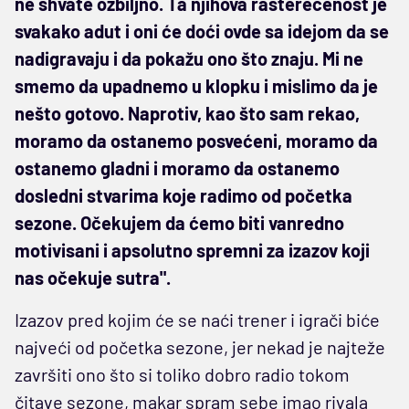
ne shvate ozbiljno. Ta njihova rasterećenost je
svakako adut i oni će doći ovde sa idejom da se
nadigravaju i da pokažu ono što znaju. Mi ne
smemo da upadnemo u klopku i mislimo da je
nešto gotovo. Naprotiv, kao što sam rekao,
moramo da ostanemo posvećeni, moramo da
ostanemo gladni i moramo da ostanemo
dosledni stvarima koje radimo od početka
sezone. Očekujem da ćemo biti vanredno
motivisani i apsolutno spremni za izazov koji
nas očekuje sutra".
Izazov pred kojim će se naći trener i igrači biće
najveći od početka sezone, jer nekad je najteže
završiti ono što si toliko dobro radio tokom
čitave sezone, makar spram sebe imao rivala