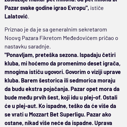
Pazar svake godine igrao Evropu",
ističe
Lalatović
.
Priznao je da je sa generalnim sekretarom
Noovg Pazara Fikretom Međedovićem pričao o
nastavku saradnje.
"Ponavljam, preteška sezona. Ispadaju četiri
kluba, mi hoćemo da promenimo deset igrača,
mnogima ističu ugovori. Govorim o viziji uprave
kluba. Barem šestorica ili sedmorica moraju
da budu ekstra pojačanja. Pazar opet mora da
bude među prvih šest, koji idu u plej-of. Ostali
će u plej-aut. Ko ispadne, teško da će više da
se vrati u Mozzart Bet Superligu. Pazar ako
ostane, nikad više neće da ispadne. Uprava