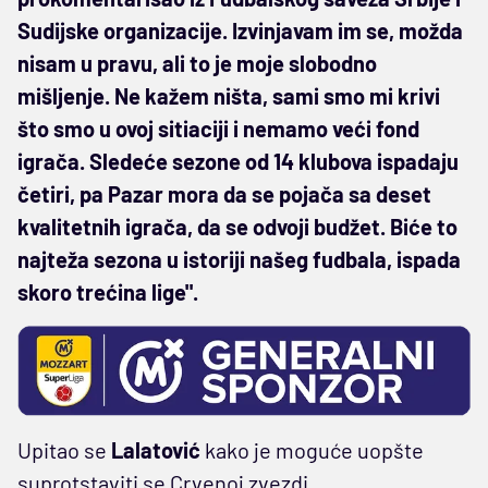
Sudijske organizacije. Izvinjavam im se, možda
nisam u pravu, ali to je moje slobodno
mišljenje. Ne kažem ništa, sami smo mi krivi
što smo u ovoj sitiaciji i nemamo veći fond
igrača. Sledeće sezone od 14 klubova ispadaju
četiri, pa Pazar mora da se pojača sa deset
kvalitetnih igrača, da se odvoji budžet. Biće to
najteža sezona u istoriji našeg fudbala, ispada
skoro trećina lige".
Upitao se
Lalatović
kako je moguće uopšte
suprotstaviti se Crvenoj zvezdi.