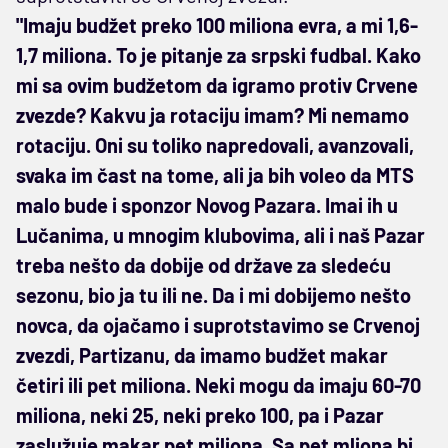
"Imaju budžet preko 100 miliona evra, a mi 1,6-
1,7 miliona. To je pitanje za srpski fudbal. Kako
mi sa ovim budžetom da igramo protiv Crvene
zvezde? Kakvu ja rotaciju imam? Mi nemamo
rotaciju. Oni su toliko napredovali, avanzovali,
svaka im čast na tome, ali ja bih voleo da MTS
malo bude i sponzor Novog Pazara. Imai ih u
Lučanima, u mnogim klubovima, ali i naš Pazar
treba nešto da dobije od države za sledeću
sezonu, bio ja tu ili ne. Da i mi dobijemo nešto
novca, da ojačamo i suprotstavimo se Crvenoj
zvezdi, Partizanu, da imamo budžet makar
četiri ili pet miliona. Neki mogu da imaju 60-70
miliona, neki 25, neki preko 100, pa i Pazar
zaslužuje makar pet miliona. Sa pet mliona bi