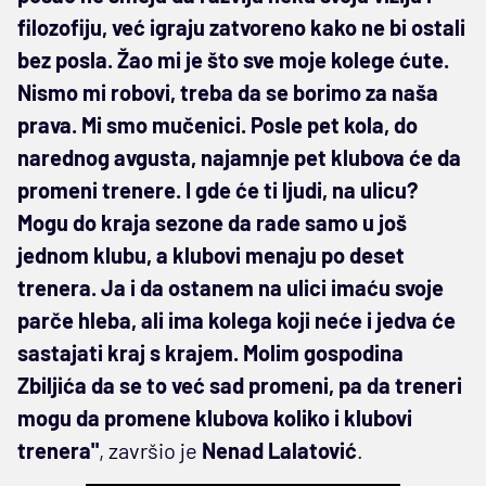
filozofiju, već igraju zatvoreno kako ne bi ostali
bez posla. Žao mi je što sve moje kolege ćute.
Nismo mi robovi, treba da se borimo za naša
prava. Mi smo mučenici. Posle pet kola, do
narednog avgusta, najamnje pet klubova će da
promeni trenere. I gde će ti ljudi, na ulicu?
Mogu do kraja sezone da rade samo u još
jednom klubu, a klubovi menaju po deset
trenera. Ja i da ostanem na ulici imaću svoje
parče hleba, ali ima kolega koji neće i jedva će
sastajati kraj s krajem. Molim gospodina
Zbiljića da se to već sad promeni, pa da treneri
mogu da promene klubova koliko i klubovi
trenera"
, završio je
Nenad Lalatović
.