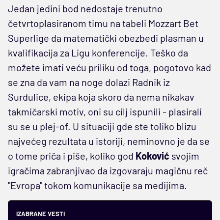
Jedan jedini bod nedostaje trenutno
četvrtoplasiranom timu na tabeli Mozzart Bet
Superlige da matematički obezbedi plasman u
kvalifikacija za Ligu konferencije. Teško da
možete imati veću priliku od toga, pogotovo kad
se zna da vam na noge dolazi Radnik iz
Surdulice, ekipa koja skoro da nema nikakav
takmičarski motiv, oni su cilj ispunili - plasirali
su se u plej-of. U situaciji gde ste toliko blizu
najvećeg rezultata u istoriji, neminovno je da se
o tome priča i piše, koliko god
Koković
svojim
igračima zabranjivao da izgovaraju magičnu reč
"Evropa" tokom komunikacije sa medijima.
IZABRANE VESTI