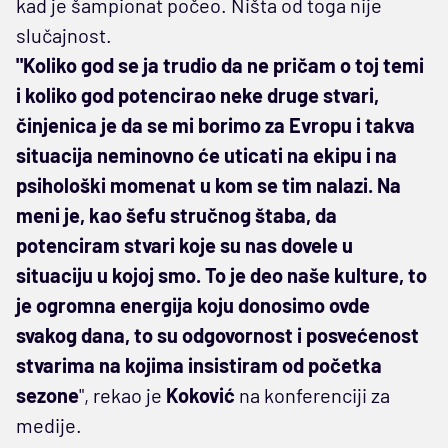
kad je šampionat počeo. Ništa od toga nije
slučajnost.
"Koliko god se ja trudio da ne pričam o toj temi
i koliko god potencirao neke druge stvari,
činjenica je da se mi borimo za Evropu i takva
situacija neminovno će uticati na ekipu i na
psihološki momenat u kom se tim nalazi. Na
meni je, kao šefu stručnog štaba, da
potenciram stvari koje su nas dovele u
situaciju u kojoj smo. To je deo naše kulture, to
je ogromna energija koju donosimo ovde
svakog dana, to su odgovornost i posvećenost
stvarima na kojima insistiram od početka
sezone
", rekao je
Koković
na konferenciji za
medije.