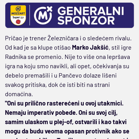
Pričao je trener Železničara i o sledećem rivalu.
Od kad je sa klupe otišao
Marko Jakšić
, stil igre
Radnika se promenio. Nije to više ona lepršava
igra na koju smo navikli, ali opet, očekivanja su
debelo premašili i u Pančevo dolaze lišeni
svakog pritiska, dok će isti biti na strani
domaćina.
"Oni su prilično rasterećeni u ovoj utakmici.
Nemaju imperativ pobede. Oni su svoj cilj,
samim ulaskom u plej-of, ostvarili i kao takvi
mogu da budu veoma opasan protivnik ako se