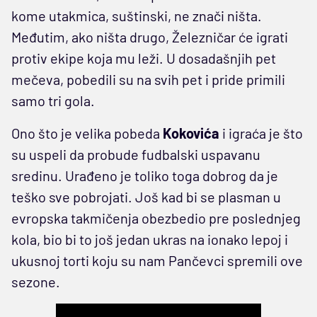
kome utakmica, suštinski, ne znači ništa.
Međutim, ako ništa drugo, Železničar će igrati
protiv ekipe koja mu leži. U dosadašnjih pet
mečeva, pobedili su na svih pet i pride primili
samo tri gola.
Ono što je velika pobeda
Kokovića
i igraća je što
su uspeli da probude fudbalski uspavanu
sredinu. Urađeno je toliko toga dobrog da je
teško sve pobrojati. Još kad bi se plasman u
evropska takmičenja obezbedio pre poslednjeg
kola, bio bi to još jedan ukras na ionako lepoj i
ukusnoj torti koju su nam Pančevci spremili ove
sezone.