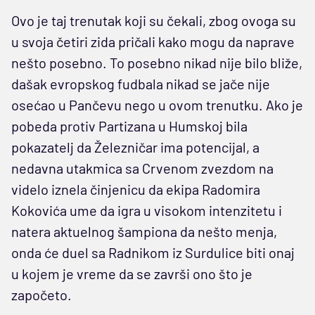
Ovo je taj trenutak koji su čekali, zbog ovoga su
u svoja četiri zida pričali kako mogu da naprave
nešto posebno. To posebno nikad nije bilo bliže,
dašak evropskog fudbala nikad se jače nije
osećao u Pančevu nego u ovom trenutku. Ako je
pobeda protiv Partizana u Humskoj bila
pokazatelj da Železničar ima potencijal, a
nedavna utakmica sa Crvenom zvezdom na
videlo iznela činjenicu da ekipa Radomira
Kokovića ume da igra u visokom intenzitetu i
natera aktuelnog šampiona da nešto menja,
onda će duel sa Radnikom iz Surdulice biti onaj
u kojem je vreme da se završi ono što je
započeto.