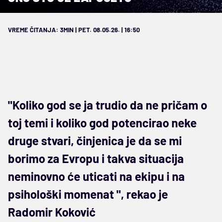
VREME ČITANJA: 3MIN | PET. 08.05.26. | 16:50
"Koliko god se ja trudio da ne pričam o
toj temi i koliko god potencirao neke
druge stvari, činjenica je da se mi
borimo za Evropu i takva situacija
neminovno će uticati na ekipu i na
psihološki momenat ", rekao je
Radomir Koković