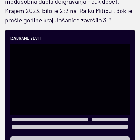
međusobna duela doigravanja - čak deset.
Krajem 2023. bilo je 2:2 na "Rajku Mitiću", dok je
prošle godine kraj Jošanice završilo 3:3.
IZABRANE VESTI