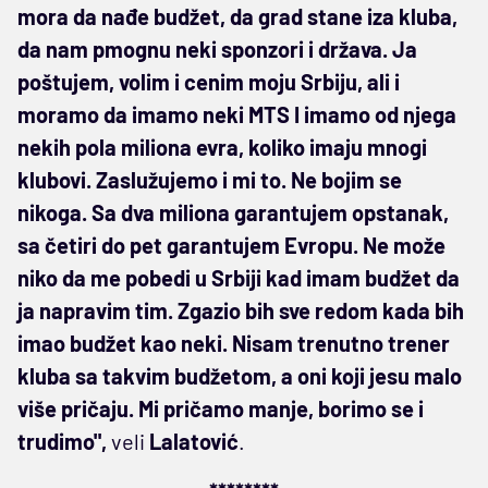
mora da nađe budžet, da grad stane iza kluba,
da nam pmognu neki sponzori i država. Ja
poštujem, volim i cenim moju Srbiju, ali i
moramo da imamo neki MTS I imamo od njega
nekih pola miliona evra, koliko imaju mnogi
klubovi. Zaslužujemo i mi to. Ne bojim se
nikoga. Sa dva miliona garantujem opstanak,
sa četiri do pet garantujem Evropu. Ne može
niko da me pobedi u Srbiji kad imam budžet da
ja napravim tim. Zgazio bih sve redom kada bih
imao budžet kao neki. Nisam trenutno trener
kluba sa takvim budžetom, a oni koji jesu malo
više pričaju. Mi pričamo manje, borimo se i
trudimo",
veli
Lalatović
.