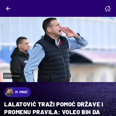
(©MN Press)
M. MINIĆ
LALATOVIĆ TRAŽI POMOĆ DRŽAVE I
PROMENU PRAVILA: VOLEO BIH DA