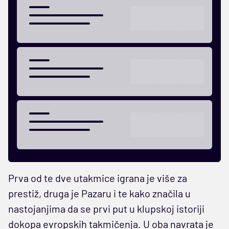
Prva od te dve utakmice igrana je više za
prestiž, druga je Pazaru i te kako značila u
nastojanjima da se prvi put u klupskoj istoriji
dokopa evropskih takmičenja. U oba navrata je