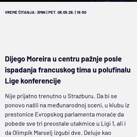
VREME ČITANJA: 3MIN | PET. 08.05.26. | 16:50
Dijego Moreira u centru pažnje posle
ispadanja francuskog tima u polufinalu
Lige konferencije
Nije prijatno trenutno u Strazburu. Da bi se
ponovo našli na međunarodnoj sceni, u klubu iz
prestonice Evropskog parlamenta moraće da
pobede sve tri preostale utakmice u Ligi 1, ali i
da Olimpik Marselj izgubi dve. Deluje kao