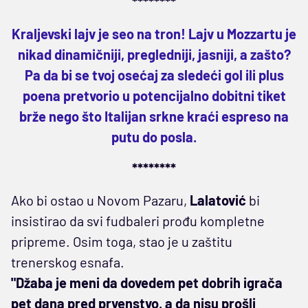
********
Kraljevski lajv je seo na tron! Lajv u Mozzartu je
nikad dinamičniji, pregledniji, jasniji, a zašto?
Pa da bi se tvoj osećaj za sledeći gol ili plus
poena pretvorio u potencijalno dobitni tiket
brže nego što Italijan srkne kraći espreso na
putu do posla.
********
Ako bi ostao u Novom Pazaru,
Lalatović
bi
insistirao da svi fudbaleri prođu kompletne
pripreme. Osim toga, stao je u zaštitu
trenerskog esnafa.
"Džaba je meni da dovedem pet dobrih igrača
pet dana pred prvenstvo, a da nisu prošli