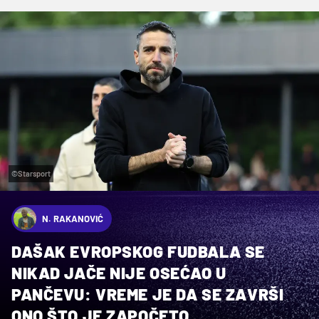
©Starsport
N. RAKANOVIĆ
DAŠAK EVROPSKOG FUDBALA SE
NIKAD JAČE NIJE OSEĆAO U
PANČEVU: VREME JE DA SE ZAVRŠI
ONO ŠTO JE ZAPOČETO