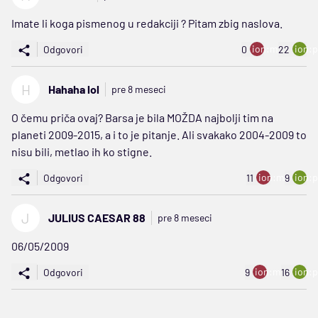
Imate li koga pismenog u redakciji ? Pitam zbig naslova.
ion:minus
ion:p
Odgovori
0
22
H
Hahaha lol
pre 8 meseci
O čemu priča ovaj? Barsa je bila MOŽDA najbolji tim na
planeti 2009-2015, a i to je pitanje. Ali svakako 2004-2009 to
nisu bili, metlao ih ko stigne.
ion:minus
ion:p
Odgovori
11
9
J
JULIUS CAESAR 88
pre 8 meseci
06/05/2009
ion:minus
ion:p
Odgovori
9
16