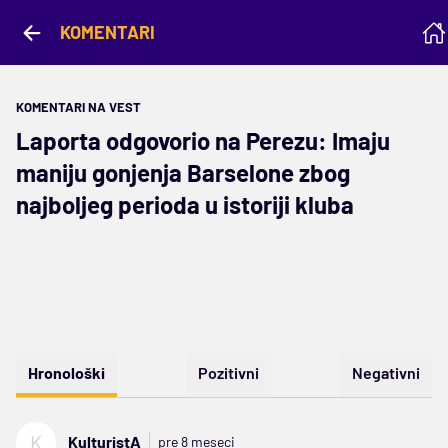
KOMENTARI
KOMENTARI NA VEST
Laporta odgovorio na Perezu: Imaju
maniju gonjenja Barselone zbog
najboljeg perioda u istoriji kluba
Hronološki
Pozitivni
Negativni
K
KulturistA
pre 8 meseci