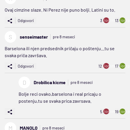
Ovaj cimzine slaze. Ni Perez nije puno bolji. Latini su to.
ion:minus
ion:p
Odgovori
3
13
S
senseimaster
pre 8 meseci
Barselona ili njen predsednik pričaju o poštenju...tu se
svaka priča završava.
ion:minus
ion:p
Odgovori
12
17
D
Drobilica kicme
pre 8 meseci
Bolje reci ovako,barselona i real pricaju o
postenju,tu se svaka prica zavrsava.
ion:minus
ion:p
5
19
M
MANOL0
pre 8 meseci