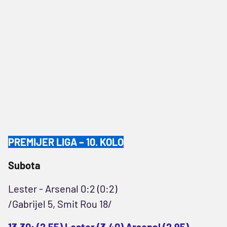
PREMIJER LIGA – 10. KOLO
Subota
Lester - Arsenal 0:2 (0:2)
/Gabrijel 5, Smit Rou 18/
13.30: (2,55) Lester (3,40) Arsenal (2,95)