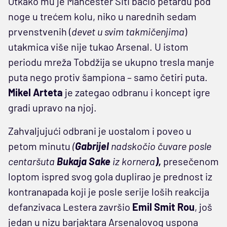
Otkako mu je Mančester Siti bacio petardu pod
noge u trećem kolu, niko u narednih sedam
prvenstvenih (
devet u svim takmičenjima
)
utakmica više nije tukao Arsenal. U istom
periodu mreža Tobdžija se ukupno tresla manje
puta nego protiv šampiona – samo četiri puta.
Mikel
Arteta
je zategao odbranu i koncept igre
gradi upravo na njoj.
Zahvaljujući odbrani je uostalom i poveo u
petom minutu
(
Gabrijel
nadskočio čuvare posle
centaršuta
Bukaja Sake
iz kornera
),
presečenom
loptom ispred svog gola duplirao je prednost iz
kontranapada koji je posle serije loših reakcija
defanzivaca Lestera završio
Emil
Smit
Rou
, još
jedan u nizu barjaktara Arsenalovog uspona