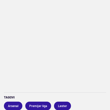
TAGOVI
Arsenal
Premijer liga
Lester