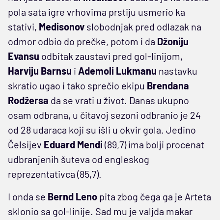
pola sata igre vrhovima prstiju usmerio ka
stativi,
Medisonov
slobodnjak pred odlazak na
odmor odbio do prečke, potom i da
Džoniju
Evansu
odbitak zaustavi pred gol-linijom,
Harviju
Barnsu
i
Ademoli
Lukmanu
nastavku
skratio ugao i tako sprečio ekipu
Brendana
Rodžersa
da se vrati u život. Danas ukupno
osam odbrana, u čitavoj sezoni odbranio je 24
od 28 udaraca koji su išli u okvir gola. Jedino
Čelsijev
Eduard
Mendi
(89,7)
ima bolji procenat
udbranjenih šuteva od engleskog
reprezentativca (85,7).
I onda se
Bernd Leno
pita zbog čega ga je Arteta
sklonio sa gol-linije. Sad mu je valjda makar