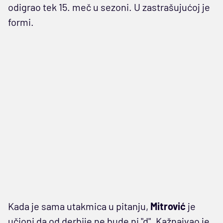
odigrao tek 15. meč u sezoni. U zastrašujućoj je
formi.
Kada je sama utakmica u pitanju,
Mitrović
je
učioni da od derbije ne bude ni "d". Kažnajvao je