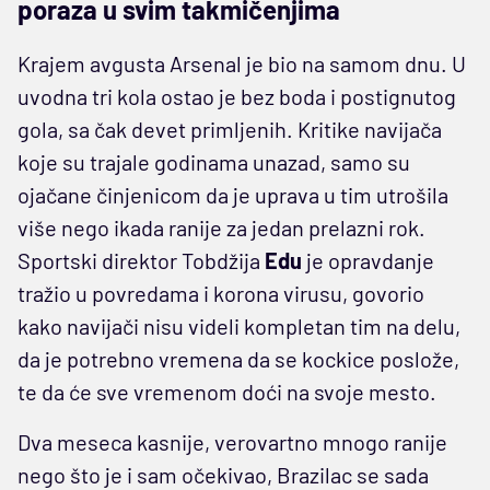
poraza u svim takmičenjima
Krajem avgusta Arsenal je bio na samom dnu. U
uvodna tri kola ostao je bez boda i postignutog
gola, sa čak devet primljenih. Kritike navijača
koje su trajale godinama unazad, samo su
ojačane činjenicom da je uprava u tim utrošila
više nego ikada ranije za jedan prelazni rok.
Sportski direktor Tobdžija
Edu
je opravdanje
tražio u povredama i korona virusu, govorio
kako navijači nisu videli kompletan tim na delu,
da je potrebno vremena da se kockice poslože,
te da će sve vremenom doći na svoje mesto.
Dva meseca kasnije, verovartno mnogo ranije
nego što je i sam očekivao, Brazilac se sada