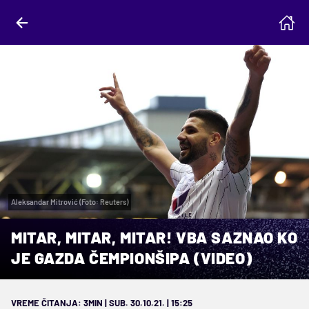
Aleksandar Mitrović (Foto: Reuters)
MITAR, MITAR, MITAR! VBA SAZNAO KO
JE GAZDA ČEMPIONŠIPA (VIDEO)
VREME ČITANJA: 3MIN | SUB. 30.10.21. | 15:25