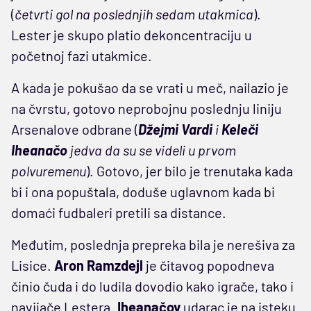
(
četvrti gol na poslednjih sedam utakmica
).
Lester je skupo platio dekoncentraciju u
početnoj fazi utakmice.
A kada je pokušao da se vrati u meč, nailazio je
na čvrstu, gotovo neprobojnu poslednju liniju
Arsenalove odbrane (
Džejmi
Vardi
i
Keleči
Iheanačo
jedva da su se videli u prvom
polvuremenu
). Gotovo, jer bilo je trenutaka kada
bi i ona popuštala, doduše uglavnom kada bi
domaći fudbaleri pretili sa distance.
Međutim, poslednja prepreka bila je nerešiva za
Lisice.
Aron
Ramzdejl
je čitavog popodneva
činio čuda i do ludila dovodio kako igrače, tako i
navijače Lestera.
Iheanačov
udarac je na isteku