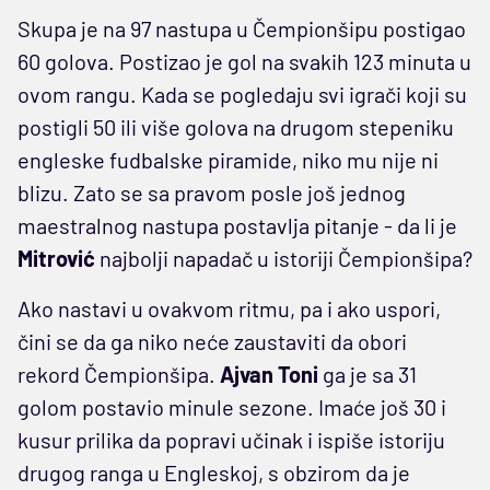
Skupa je na 97 nastupa u Čempionšipu postigao
60 golova. Postizao je gol na svakih 123 minuta u
ovom rangu. Kada se pogledaju svi igrači koji su
postigli 50 ili više golova na drugom stepeniku
engleske fudbalske piramide, niko mu nije ni
blizu. Zato se sa pravom posle još jednog
maestralnog nastupa postavlja pitanje - da li je
Mitrović
najbolji napadač u istoriji Čempionšipa?
Ako nastavi u ovakvom ritmu, pa i ako uspori,
čini se da ga niko neće zaustaviti da obori
rekord Čempionšipa.
Ajvan Toni
ga je sa 31
golom postavio minule sezone. Imaće još 30 i
kusur prilika da popravi učinak i ispiše istoriju
drugog ranga u Engleskoj, s obzirom da je