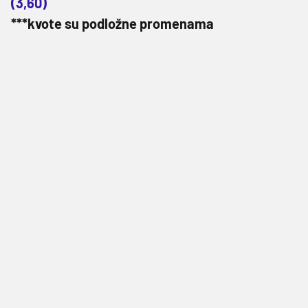
(3,60)
***kvote su podložne promenama