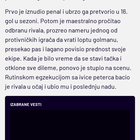
Prvo je iznudio penal i ubrzo ga pretvorio u 16.
gol u sezoni. Potom je maestralno pročitao
odbranu rivala, prozreo nameru jednog od
protivničkih igrača da vrati loptu golmanu,
presekao pas i lagano povisio prednost svoje
ekipe. Kada je bilo vreme da se stavi tačka i
otklone sve dileme, ponovo je stupio na scenu.
Rutinskom egzekucijom sa ivice peterca bacio
je rivala u očaj i ubio mu i poslednju nadu.
IZABRANE VESTI