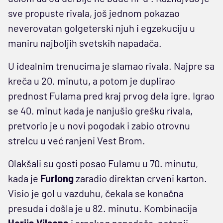
sve propuste rivala, još jednom pokazao
neverovatan golgeterski njuh i egzekuciju u
maniru najboljih svetskih napadača.
U idealnim trenucima je slamao rivala. Najpre sa
kreča u 20. minutu, a potom je duplirao
prednost Fulama pred kraj prvog dela igre. Igrao
se 40. minut kada je nanjušio grešku rivala,
pretvorio je u novi pogodak i zabio otrovnu
strelcu u već ranjeni Vest Brom.
Olakšali su gosti posao Fulamu u 70. minutu,
kada je
Furlong
zaradio direktan crveni karton.
Visio je gol u vazduhu, čekala se konačna
presuda i došla je u 82. minutu. Kombinacija
Herija Vilsona
i srpskog napadača, potonji