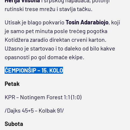
rutinski trese mrežu i stavlja tačku.
Utisak je blago pokvario
Tosin Adarabiojo
, koji
je samo pet minuta posle trećeg pogotka
Kotidžera zaradio direktan crveni karton.
Užasno je startovao i to daleko od bilo kakve
opasnosti po gol domaće ekipe.
ČEMPIONŠIP – 15. KOLO
Petak
KPR – Notingem Forest 1:1 (1:0)
/Dajks 45+5 – Kolbak 91/
Subota