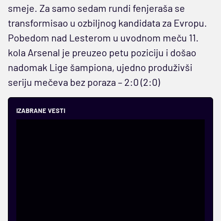
smeje. Za samo sedam rundi fenjeraša se
transformisao u ozbiljnog kandidata za Evropu.
Pobedom nad Lesterom u uvodnom meču 11.
kola Arsenal je preuzeo petu poziciju i došao
nadomak Lige šampiona, ujedno produživši
seriju mečeva bez poraza – 2:0 (2:0)
IZABRANE VESTI