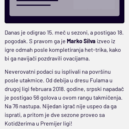
Danas je odigrao 15. meč u sezoni, a postigao 18.
pogodak. S pravom ga je
Marko Silva
izveo iz
igre odmah posle kompletiranja het-trika, kako
bi ga navijači pozdravili ovacijama.
Neverovatni podaci su isplivali na površinu
posle utakmice. Od debija u dresu Fulama u
drugoj ligi februara 2018. godine, srpski napadač
je postigao 56 golova u ovom rangu takmičenja.
Na 76 nastupa. Nijedan igrač nije uspeo da ga
isprati, a pritom je dve sezone proveo sa
Kotidžerima u Premijer ligi!