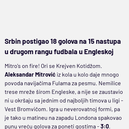
Srbin postigao 18 golova na 15 nastupa
u drugom rangu fudbala u Engleskoj
Mitro's on fire! Ori se Krejven Kotidžom.
Aleksandar Mitrović
iz kola u kolo daje mnogo
povoda navijačima Fulama za pesmu. Nemilice
trese mreže širom Engleske, a nije se zaustavio
ni u okršaju sa jednim od najboljih timova u ligi -
Vest Bromvičom. Igra u neverovatnoj formi, pa
je tako u matineu na zapadu Londona spakovao
punu vreću golova za poneti gostima -
3:0
.