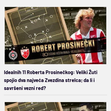
Idealnih 11 Roberta Prosinečkog: Veliki Žuti
spojio dva najveća Zvezdina strelca; da li i
savršeni vezni red?