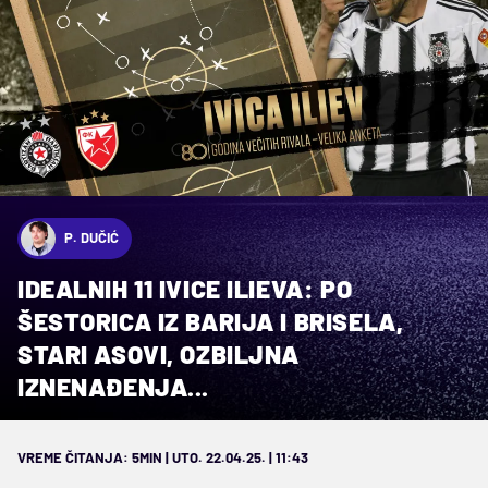
P. DUČIĆ
IDEALNIH 11 IVICE ILIEVA: PO
ŠESTORICA IZ BARIJA I BRISELA,
STARI ASOVI, OZBILJNA
IZNENAĐENJA...
VREME ČITANJA: 5MIN | UTO. 22.04.25. | 11:43