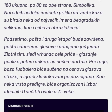
160 ukupno, po 80 sa obe strane. Simbolika.
Narednih nedelja imaćete priliku da vidite kako
su birala neka od najvećih imena beogradskih
velikana, kao i njihova obrazloženja.
Podsetimo, pošto i druga ’etapa’ bude završena,
pošto saberemo glasove i dobijemo još jedan
Zlatni tim, sledi vrhunac cele priče - glasanje
publike putem ankete na našem portalu. Pre toga,
baza fudbalera biće sužena na osnovu glasova
struke, a igrači klasifikovani po pozicijama. Kao
neka vrsta predigre, biće organizovan i izbor
idealnih 11 večitih rivala u 21. veku
.
IZABRANE VESTI