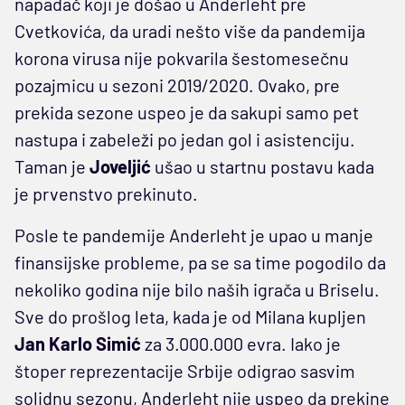
napadač koji je došao u Anderleht pre
Cvetkovića, da uradi nešto više da pandemija
korona virusa nije pokvarila šestomesečnu
pozajmicu u sezoni 2019/2020. Ovako, pre
prekida sezone uspeo je da sakupi samo pet
nastupa i zabeleži po jedan gol i asistenciju.
Taman je
Joveljić
ušao u startnu postavu kada
je prvenstvo prekinuto.
Posle te pandemije Anderleht je upao u manje
finansijske probleme, pa se sa time pogodilo da
nekoliko godina nije bilo naših igrača u Briselu.
Sve do prošlog leta, kada je od Milana kupljen
Jan Karlo Simić
za 3.000.000 evra. Iako je
štoper reprezentacije Srbije odigrao sasvim
solidnu sezonu, Anderleht nije uspeo da prekine