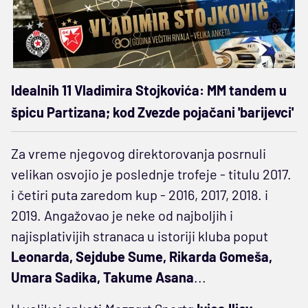
Idealnih 11 Vladimira Stojkovića: MM tandem u
špicu Partizana; kod Zvezde pojačani 'barijevci'
Za vreme njegovog direktorovanja posrnuli
velikan osvojio je poslednje trofeje - titulu 2017.
i četiri puta zaredom kup - 2016, 2017, 2018. i
2019. Angažovao je neke od najboljih i
najisplativijih stranaca u istoriji kluba poput
Leonarda, Sejdube Sume, Rikarda Gomeša,
Umara Sadika, Takume Asana
...