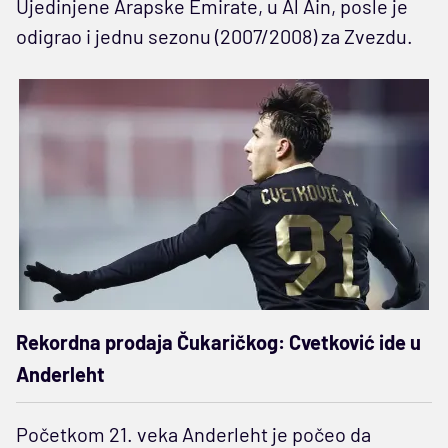
Ujedinjene Arapske Emirate, u Al Ain, posle je
odigrao i jednu sezonu (2007/2008) za Zvezdu.
Rekordna prodaja Čukaričkog: Cvetković ide u
Anderleht
Početkom 21. veka Anderleht je počeo da