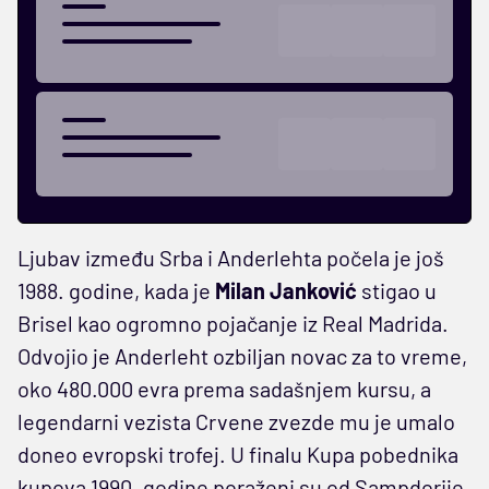
Ljubav između Srba i Anderlehta počela je još
1988. godine, kada je
Milan Janković
stigao u
Brisel kao ogromno pojačanje iz Real Madrida.
Odvojio je Anderleht ozbiljan novac za to vreme,
oko 480.000 evra prema sadašnjem kursu, a
legendarni vezista Crvene zvezde mu je umalo
doneo evropski trofej. U finalu Kupa pobednika
kupova 1990. godine poraženi su od Sampdorije