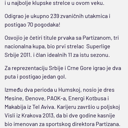
i u najbolje klupske strelce u ovom veku.
Odigrao je ukupno 239 zvaničnih utakmica i
postigao 70 pogodaka!
Osvojio je četiri titule prvaka sa Partizanom, tri
nacionalna kupa, bio prvi strelac Superlige
Srbije 2011. i član idealnih 11 za istu sezonu.
Za reprezentaciju Srbije i Crne Gore igrao je dva
puta i postigao jedan gol.
Između dva perioda u Humskoj, nosio je dres
Mesine, Đenove, PAOK-a, Energi Kotbusa i
Makabija iz Tel Aviva. Karijeru završio u poljskoj
Visli iz Krakova 2013, da bi dve godine kasnije
bio imenovan za sportskog direktora Partizana.