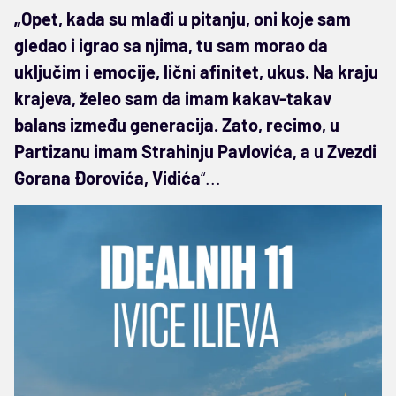
„Opet, kada su mlađi u pitanju, oni koje sam
gledao i igrao sa njima, tu sam morao da
uključim i emocije, lični afinitet, ukus. Na kraju
krajeva, želeo sam da imam kakav-takav
balans između generacija. Zato, recimo, u
Partizanu imam Strahinju Pavlovića, a u Zvezdi
Gorana Đorovića, Vidića
“...