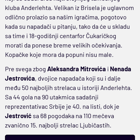
kluba Anderlehta. Velikan iz Brisela je uglavnom
odlično prolazio sa našim igračima, pogotovo
kada su napadači u pitanju, tako da će u skladu
sa time i 18-godišnji centarfor Čukaričkog
morati da ponese breme velikih očekivanja.
Kopačke koje mora da popuni nisu male.
Pre svega zbog
Aleksandra Mitrovića
i
Nenada
Jestrovića
, dvojice napadača koji su i dalje
među 50 najboljih strelaca u istoriji Anderlehta.
Sa 44 gola na 90 utakmica sadašnji
reprezentativac Srbije je 40. na listi, dok je
Jestrović
sa 68 pogodaka na 110 mečeva
zvanično 15. najbolji strelac Ljubičastih.