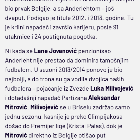
bio prvak Belgije, a sa Anderlehtom – još
dvaput. Podigao je titule 2012. i 2013. godine. Tu
je krilni napadač i završio karijeru, posle 91
utakmice i 24 postignuta pogotka.
Ni kada se
Lane Jovanović
penzionisao
Anderleht nije prestao da dominira tamošnjim
fudbalom. U sezoni 2013/2014 ponovo je bio
najbolji, a do trona su ga vodila dvojica naših
fudbalera – pojačanje iz Zvezde
Luka Milivojević
i dotadašnji napadač Partizana
Aleksandar
Mitrović
.
Milivojević
se u Briselu zadržao samo
jednu sezonu, kasnije je preko Olimpijakosa
došao do Premijer lige (Kristal Palas), dok je
Mitrović
direktno iz Belgije otišao put