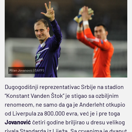
Milan Jovanović (©AFP)
Dugogodišnji reprezentativac Srbije na stadion
“Konstant Vanden Štok” je stigao sa ozbiljnim
renomeom, ne samo da ga je Anderleht otkupio
od Liverpula za 800.000 evra, već je i pre toga
Jovanović
četiri godine briljirao u dresu velikog
rivala Standarda iz Liježa. Sa crvenima je dvaput