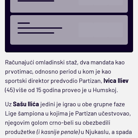
Računajući omladinski staž, dva mandata kao
prvotimac, odnosno period u kom je kao
sportski direktor predvodio Partizan,
Ivica Iliev
(45) više od 15 godina proveo je u Humskoj.
Uz
Sašu Ilića
jedini je igrao u obe grupne faze
Lige šampiona u kojima je Partizan učestvovao,
njegovim golom crno-beli su obezbedili
produžetke
(i kasnije penale)
u Njukaslu, a spada