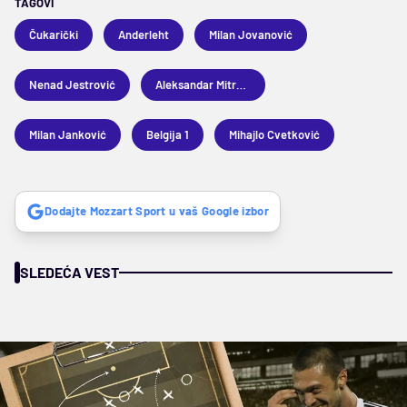
TAGOVI
Čukarički
Anderleht
Milan Jovanović
Nenad Jestrović
Aleksandar Mitrović
Milan Janković
Belgija 1
Mihajlo Cvetković
Dodajte Mozzart Sport u vaš Google izbor
SLEDEĆA VEST