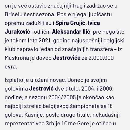
on je već ostavio značajniji trag i zadržao se u
Briselu šest sezona. Posle njega ljubičastu
opremu zadužili su i
Spira Grujić, Ivica
Juraković
i odlični
Aleksandar Ilić
, pre nego što
je tokom leta 2021. godine najuspešniji belgijski
klub napravio jedan od značajnijih transfera – iz
Muskrona je doveo
Jestrovića
za 2.000.000
evra.
Isplatio je uloženi novac. Doneo je svojim
golovima
Jestrović
dve titule, 2004. i 2006.
godine, a sezonu 2004/2005 je okončao kao
najbolji strelac belgijskog šampionata sa 18
golova. Kasnije, posle druge titule, nekadašnji
reprezentativac Srbije i Crne Gore je otišao u