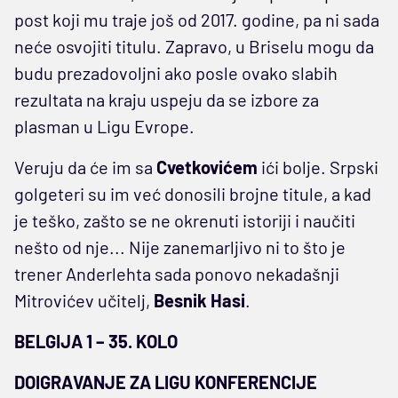
post koji mu traje još od 2017. godine, pa ni sada
neće osvojiti titulu. Zapravo, u Briselu mogu da
budu prezadovoljni ako posle ovako slabih
rezultata na kraju uspeju da se izbore za
plasman u Ligu Evrope.
Veruju da će im sa
Cvetkovićem
ići bolje. Srpski
golgeteri su im već donosili brojne titule, a kad
je teško, zašto se ne okrenuti istoriji i naučiti
nešto od nje... Nije zanemarljivo ni to što je
trener Anderlehta sada ponovo nekadašnji
Mitrovićev učitelj,
Besnik Hasi
.
BELGIJA 1 – 35. KOLO
DOIGRAVANJE ZA LIGU KONFERENCIJE