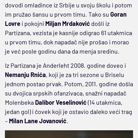
dovodi omladince iz Srbije u svoju školu i potom
im pružao šansu u prvom timu. Tako su
Goran
Lovre
i pokojni
Miljan Mrdaković
došli iz
Partizana, vezista je kasnije odigrao 61 utakmica
u prvom timu, dok napadač nije prošao i morao
je već posle godinu dana da menja sredinu.
Iz Partizana je Anderleht 2008. godine doveo i
Nemanju Rnića
, koji je za tri sezone u Briselu
jednom postao prvak. Potom, 2011. godine došla
su dvojica srpskih ofanzivaca, snažni napadač
Molenbeka
Dalibor Veselinović
(14 utakmica,
jedan gol) i čovek koji je ostavio daleko veći trag
–
Milan Lane Jovanović
.