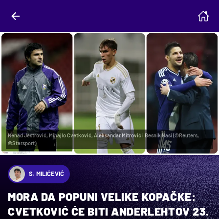
Nenad Jestrović, Mihajlo Cvetković, Aleksandar Mitrović i Besnik Hasi (©Reuters,
©Starsport)
S. MILIĆEVIĆ
MORA DA POPUNI VELIKE KOPAČKE:
CVETKOVIĆ ĆE BITI ANDERLEHTOV 23.