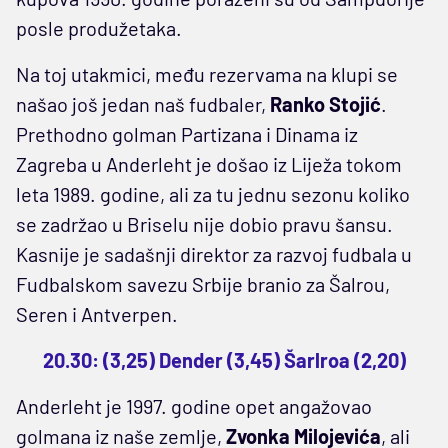
posle produžetaka.
Na toj utakmici, među rezervama na klupi se
našao još jedan naš fudbaler,
Ranko Stojić
.
Prethodno golman Partizana i Dinama iz
Zagreba u Anderleht je došao iz Liježa tokom
leta 1989. godine, ali za tu jednu sezonu koliko
se zadržao u Briselu nije dobio pravu šansu.
Kasnije je sadašnji direktor za razvoj fudbala u
Fudbalskom savezu Srbije branio za Šalrou,
Seren i Antverpen.
20.30: (3,25) Dender (3,45) Šarlroa (2,20)
Anderleht je 1997. godine opet angažovao
golmana iz naše zemlje,
Zvonka Milojevića
, ali