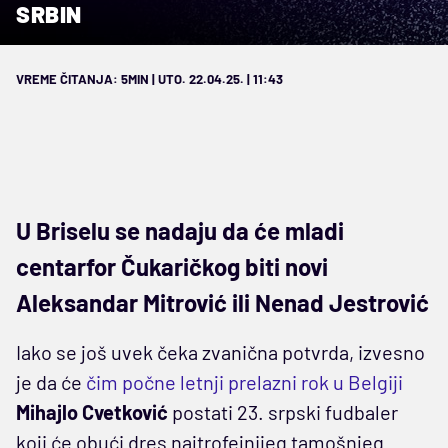
SRBIN
VREME ČITANJA: 5MIN | UTO. 22.04.25. | 11:43
U Briselu se nadaju da će mladi
centarfor Čukaričkog biti novi
Aleksandar Mitrović ili Nenad Jestrović
Iako se još uvek čeka zvanična potvrda, izvesno
je da će
čim počne letnji prelazni rok u Belgiji
Mihajlo Cvetković
postati 23. srpski fudbaler
koji će obući dres najtrofejnijeg tamošnjeg