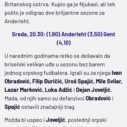
Britanskog ostrva. Kupio ga je Njukasl, ali tek
pošto je odigrao dve briljantne sezone za
Anderleht.
Sreda, 20.30: (1,90) Anderleht (3,50) Gent
(4,10)
U narednim godinama retko se dešavalo da
briselski velikan uđe u sezonu bez barem
jednog srpskog fudbalera. Igrali su za njega
Ivan
Obradović, Filip Đuričić, Uroš Spajić, Mile Svilar,
Lazar Marković, Luka Adžić
i
Dejan Joveljić
.
Mada, od njih samo su defanzivci
Obradović
i
Spajić
ostavili značajniji trag.
Možda bi uspeo i
Joveljić
, poslednji srpski