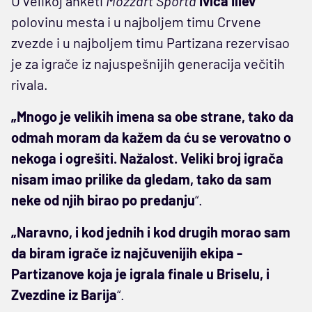
U velikoj anketi
Mozzart Sporta
Ivica Iliev
polovinu mesta i u najboljem timu Crvene
zvezde i u najboljem timu Partizana rezervisao
je za igrače iz najuspešnijih generacija večitih
rivala.
„Mnogo je velikih imena sa obe strane, tako da
odmah moram da kažem da ću se verovatno o
nekoga i ogrešiti. Nažalost. Veliki broj igrača
nisam imao prilike da gledam, tako da sam
neke od njih birao po predanju
“.
„Naravno, i kod jednih i kod drugih morao sam
da biram igrače iz najčuvenijih ekipa -
Partizanove koja je igrala finale u Briselu, i
Zvezdine iz Barija
“.