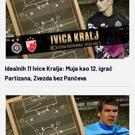
Idealnih 11 Ivice Kralja: Muja kao 12. igrač
Partizana, Zvezda bez Pančeva