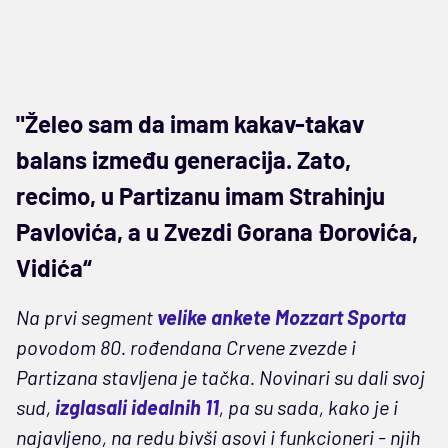
"Želeo sam da imam kakav-takav
balans između generacija. Zato,
recimo, u Partizanu imam Strahinju
Pavlovića, a u Zvezdi Gorana Đorovića,
Vidića“
Na prvi segment
velike ankete Mozzart Sporta
povodom 80. rođendana Crvene zvezde i
Partizana stavljena je tačka. Novinari su dali svoj
sud,
izglasali idealnih 11
, pa su sada, kako je i
najavljeno, na redu bivši asovi i funkcioneri - njih