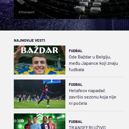
©Starsport
NAJNOVIJE VESTI
FUDBAL
Ode Baždar u Belgiju,
među Japance koji znaju
fudbala
FUDBAL
Hetafeov napadač
završio sezonu koja nije
ni počela
FUDBAL
TRANSFERI UŽIVO