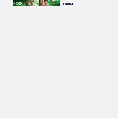
FUDBAL
TRANSFERI UŽIVO
(petak, 7. avgust)
FUDBAL
Brazilski skaut napravio
dupli problem Partizanu
FUDBAL
Dete htelo kući, Real ni
da čuje: I tako Franko
završi u Firenci
KOŠARKA
Ima li minuta za klince?
Važno je i samo što su tu