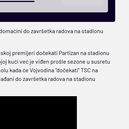
domaćini do završetka radova na stadionu
koj premijeri dočekati Partizan na stadionu
joj kući već je viđen prošle sezone u susretu
 kolu kada će Vojvodina "dočekati" TSC na
sađani do završetka radova na stadionu