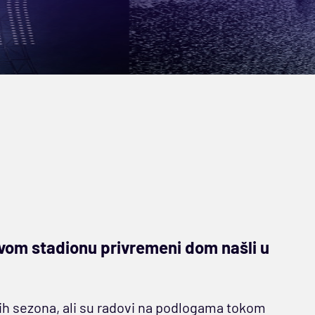
ovom stadionu privremeni dom našli u
nih sezona, ali su radovi na podlogama tokom