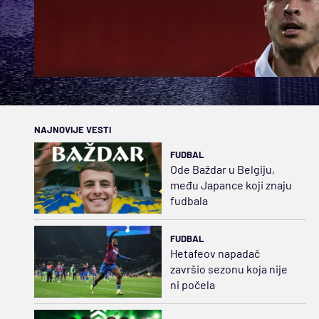
NAJNOVIJE VESTI
FUDBAL
Ode Baždar u Belgiju,
među Japance koji znaju
fudbala
FUDBAL
Hetafeov napadač
završio sezonu koja nije
ni počela