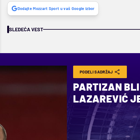
Dodajte Mozzart Sport u vaš Google izbor
SLEDEĆA VEST
PODELI SADRŽAJ
PARTIZAN BLI
LAZAREVIĆ J