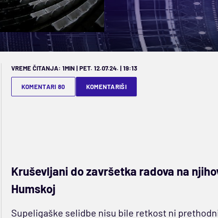
VREME ČITANJA: 1MIN | PET. 12.07.24. | 19:13
KOMENTARI 80
KOMENTARIŠI
Kruševljani do završetka radova na njih
Humskoj
Supeligaške selidbe nisu bile retkost ni prethod