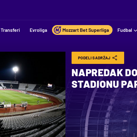
Transferi
Evroliga
Mozzart Bet Superliga
Fudbal
PODELI SADRŽAJ
NAPREDAK DO
STADIONU PA