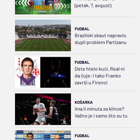
(petak, 7. avgust)
FUDBAL
Brazilski skaut napravio
dupli problem Partizanu
FUDBAL
Dete htelo kući, Real ni
da čuje: I tako Franko
završi u Firenci
KOŠARKA
Ima li minuta za klince?
Važno je i samo što su tu
FUDBAL