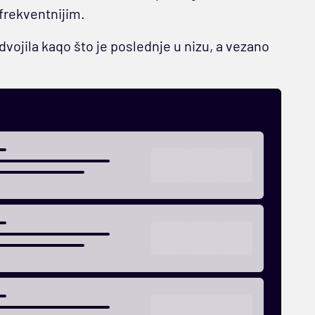
frekventnijim.
vojila kaqo što je poslednje u nizu, a vezano