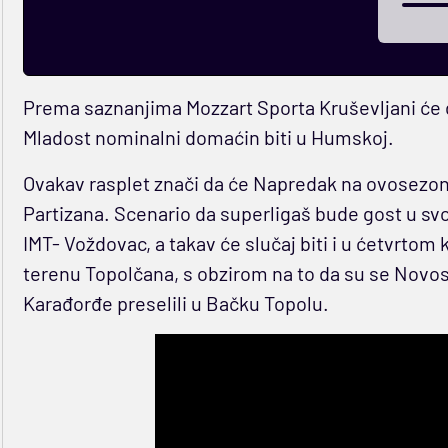
Prema saznanjima Mozzart Sporta Kruševljani će 
Mladost nominalni domaćin biti u Humskoj.
Ovakav rasplet znači da će Napredak na ovosezons
Partizana. Scenario da superligaš bude gost u svo
IMT- Voždovac, a takav će slučaj biti i u ćetvrtom
terenu Topolčana, s obzirom na to da su se Novo
Karađorđe preselili u Bačku Topolu.