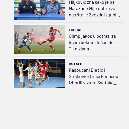
Miljković zna kako je na
Marakani: Nije dobro za
nas što je Zvezda izgubila
u Evropi
FUDBAL
Olimpijakos u potrazi za
levim bekom došao do
Tiknizjana
OSTALO
Raspucani Blečić i
Stojković: Orlići konačno
izborili vizu za Svetsko
prvenstvo