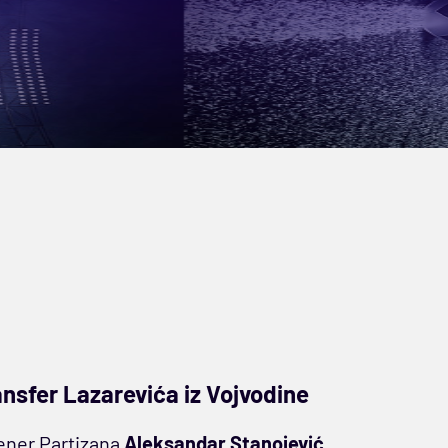
ansfer Lazarevića iz Vojvodine
ener Partizana
Aleksandar Stanojević