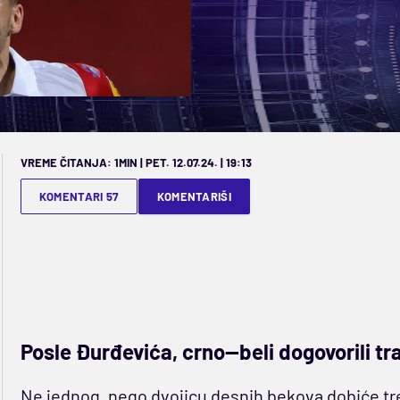
VREME ČITANJA: 1MIN | PET. 12.07.24. | 19:13
KOMENTARI 57
KOMENTARIŠI
Posle Đurđevića, crno—beli dogovorili tr
Ne jednog, nego dvojicu desnih bekova dobiće tr