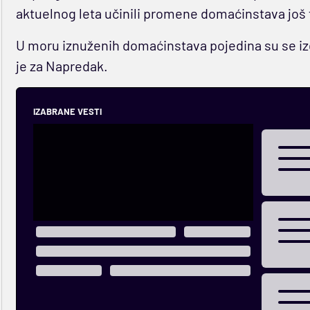
aktuelnog leta učinili promene domaćinstava još 
U moru iznuženih domaćinstava pojedina su se izd
je za Napredak.
IZABRANE VESTI