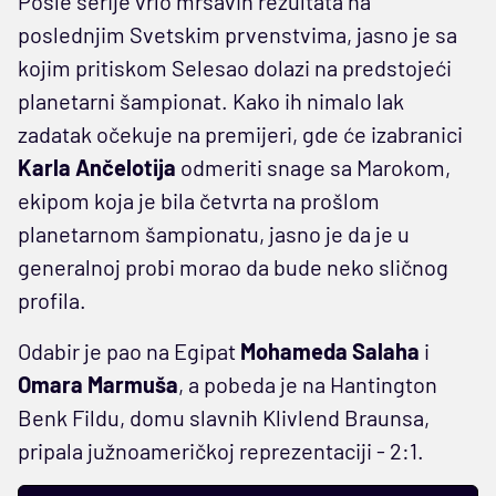
Posle serije vrlo mršavih rezultata na
poslednjim Svetskim prvenstvima, jasno je sa
kojim pritiskom Selesao dolazi na predstojeći
planetarni šampionat. Kako ih nimalo lak
zadatak očekuje na premijeri, gde će izabranici
Karla Ančelotija
odmeriti snage sa Marokom,
ekipom koja je bila četvrta na prošlom
planetarnom šampionatu, jasno je da je u
generalnoj probi morao da bude neko sličnog
profila.
Odabir je pao na Egipat
Mohameda Salaha
i
Omara Marmuša
, a pobeda je na Hantington
Benk Fildu, domu slavnih Klivlend Braunsa,
pripala južnoameričkoj reprezentaciji - 2:1.