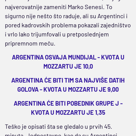
najverovatnije zameniti Marko Senesi. To
sigurno nije nešto što raduje, ali su Argentinci i
pored kadrovskih problema pokazali zajedništvo
i vrlo lako trijumfovali u pretposlednjem
pripremnom meču.
ARGENTINA OSVAJA MUNDIJAL - KVOTA U
MOZZARTU JE 10,0
ARGENTINA ĆE BITI TIM SA NAJVIŠE DATIH
GOLOVA - KVOTA U MOZZARTU JE 9,00
ARGENTINA ĆE BITI POBEDNIK GRUPE J -
KVOTA U MOZZARTU JE 1,35
Teško je opisati šta se gledalo u prvih 45.
minuta. Jednostavno, kao da su Argentinci,