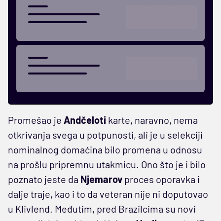
Promešao je
Andčeloti
karte, naravno, nema
otkrivanja svega u potpunosti, ali je u selekciji
nominalnog domaćina bilo promena u odnosu
na prošlu pripremnu utakmicu. Ono što je i bilo
poznato jeste da
Njemarov
proces oporavka i
dalje traje, kao i to da veteran nije ni doputovao
u Klivlend. Međutim, pred Brazilcima su novi