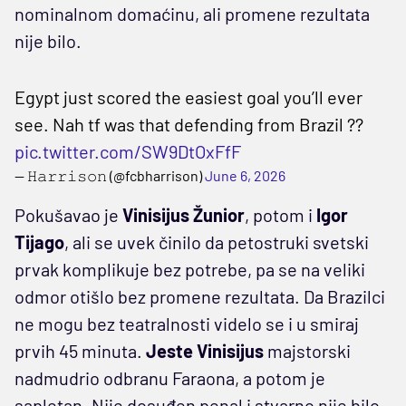
nominalnom domaćinu, ali promene rezultata
nije bilo.
Egypt just scored the easiest goal you’ll ever
see. Nah tf was that defending from Brazil ??
pic.twitter.com/SW9DtOxFfF
— 𝙷𝚊𝚛𝚛𝚒𝚜𝚘𝚗 (@fcbharrison)
June 6, 2026
Pokušavao je
Vinisijus Žunior
, potom i
Igor
Tijago
, ali se uvek činilo da petostruki svetski
prvak komplikuje bez potrebe, pa se na veliki
odmor otišlo bez promene rezultata. Da Brazilci
ne mogu bez teatralnosti videlo se i u smiraj
prvih 45 minuta.
Jeste Vinisijus
majstorski
nadmudrio odbranu Faraona, a potom je
sapletan. Nije dosuđen penal i stvarno nije bilo