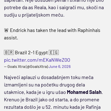
potrebe da as Reala, kao i saigrači mu, skoči na
sudiju u prijateljskom meču.
🚨 Endrick has taken the lead with Raphinha's
assist.
🇧🇷 Brazil 2-1 Egypt 🇪🇬
pic.twitter.com/mEKaNWeZ0O
— Goals Xtra (@GoalsXtra)
June 6, 2026
Najveći aplauzi u dosadašnjem toku meča
izmamljeni su na početku drugog dela
utakmice, kada je u igru ušao
Mohamed Salah
.
Krenuo je Brazil jako od starta, a do promene
rezultata došlo je u 52. minutu kada je Rafinja