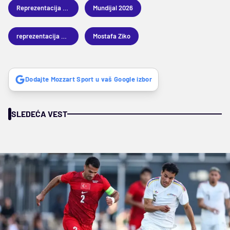
Reprezentacija Brazila
Mundijal 2026
reprezentacija Egipta
Mostafa Ziko
Dodajte Mozzart Sport u vaš Google izbor
SLEDEĆA VEST