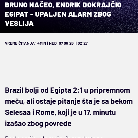
BRUNO NAČEO, ENDRIK DOKRAJČIO
EGIPAT - UPALJEN ALARM ZBOG
VESLIJA
VREME ČITANJA: 4MIN | NED. 07.06.26. | 02:27
Brazil bolji od Egipta 2:1 u pripremnom
meču, ali ostaje pitanje šta je sa bekom
Selesaa i Rome, koji je u 17. minutu
izašao zbog povrede