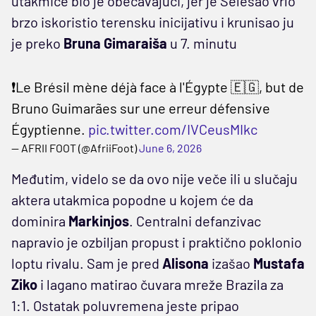
utakmice bio je obećavajući, jer je Selesao vrlo
brzo iskoristio terensku inicijativu i krunisao ju
je preko
Bruna Gimaraiša
u 7. minutu
❗️Le Brésil mène déjà face à l'Égypte 🇪🇬, but de
Bruno Guimarães sur une erreur défensive
Égyptienne.
pic.twitter.com/IVCeusMIkc
— AFRII FOOT (@AfriiFoot)
June 6, 2026
Međutim, videlo se da ovo nije veče ili u slučaju
aktera utakmica popodne u kojem će da
dominira
Markinjos
. Centralni defanzivac
napravio je ozbiljan propust i praktično poklonio
loptu rivalu. Sam je pred
Alisona
izašao
Mustafa
Ziko
i lagano matirao čuvara mreže Brazila za
1:1. Ostatak poluvremena jeste pripao