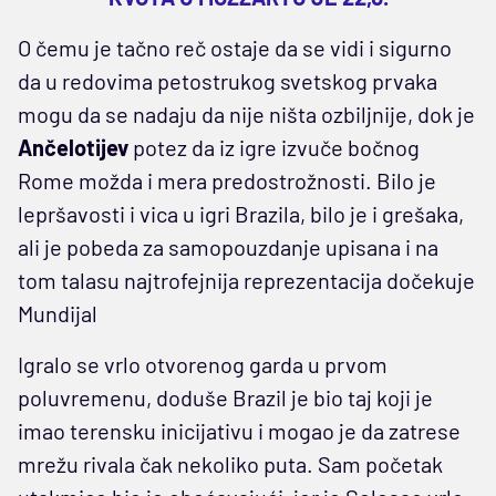
O čemu je tačno reč ostaje da se vidi i sigurno
da u redovima petostrukog svetskog prvaka
mogu da se nadaju da nije ništa ozbiljnije, dok je
Ančelotijev
potez da iz igre izvuče bočnog
Rome možda i mera predostrožnosti. Bilo je
lepršavosti i vica u igri Brazila, bilo je i grešaka,
ali je pobeda za samopouzdanje upisana i na
tom talasu najtrofejnija reprezentacija dočekuje
Mundijal
Igralo se vrlo otvorenog garda u prvom
poluvremenu, doduše Brazil je bio taj koji je
imao terensku inicijativu i mogao je da zatrese
mrežu rivala čak nekoliko puta. Sam početak