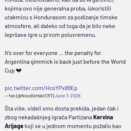
kojima ovo nije generalna proba, iskoristili
utakmicu s Hondurasom za podizanje timske
atmosfere, ali daleko od toga da je bilo neke
lepršave igre u prvom poluvremenu.
It’s over for everyone … the penalty for
Argentina gimmick is back just before the World
Cup 💔
pic.twitter.com/HcsYPx89Ep
— fan (@NoodleHairCR7)
June 7, 2026
Šta više, videli smo dosta prekida, jedan čak i
zbog nekadašnjeg igrača Partizana
Kervina
Arijage
koji se u jednom momentu požalio kao