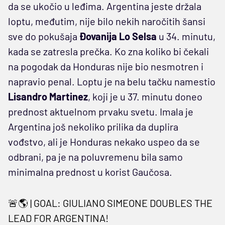
da se ukočio u leđima. Argentina jeste držala
loptu, međutim, nije bilo nekih naročitih šansi
sve do pokušaja
Đovanija Lo Selsa
u 34. minutu,
kada se zatresla prečka. Ko zna koliko bi čekali
na pogodak da Honduras nije bio nesmotren i
napravio penal. Loptu je na belu tačku namestio
Lisandro Martinez
, koji je u 37. minutu doneo
prednost aktuelnom prvaku svetu. Imala je
Argentina još nekoliko prilika da duplira
vođstvo, ali je Honduras nekako uspeo da se
odbrani, pa je na poluvremenu bila samo
minimalna prednost u korist Gaučosa.
🚨🌎 | GOAL: GIULIANO SIMEONE DOUBLES THE
LEAD FOR ARGENTINA!