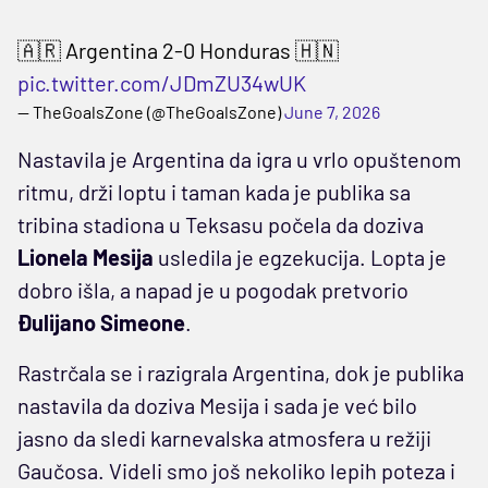
🇦🇷 Argentina 2-0 Honduras 🇭🇳
pic.twitter.com/JDmZU34wUK
— TheGoalsZone (@TheGoalsZone)
June 7, 2026
Nastavila je Argentina da igra u vrlo opuštenom
ritmu, drži loptu i taman kada je publika sa
tribina stadiona u Teksasu počela da doziva
Lionela Mesija
usledila je egzekucija. Lopta je
dobro išla, a napad je u pogodak pretvorio
Đulijano Simeone
.
Rastrčala se i razigrala Argentina, dok je publika
nastavila da doziva Mesija i sada je već bilo
jasno da sledi karnevalska atmosfera u režiji
Gaučosa. Videli smo još nekoliko lepih poteza i