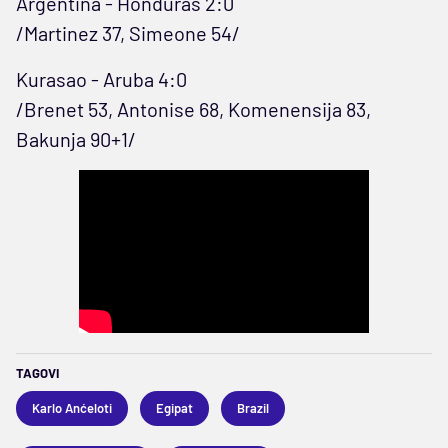
Argentina - Honduras 2:0
/Martinez 37, Simeone 54/
Kurasao - Aruba 4:0
/Brenet 53, Antonise 68, Komenensija 83,
Bakunja 90+1/
TAGOVI
Karlo Anćeloti
Egipat
Brazil