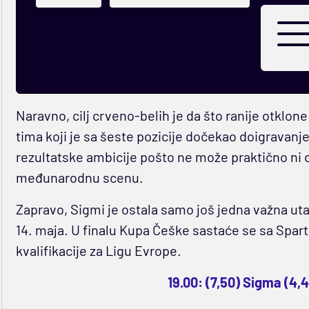
Naravno, cilj crveno-belih je da što ranije otklone
tima koji je sa šeste pozicije dočekao doigravanje 
rezultatske ambicije pošto ne može praktično ni 
međunarodnu scenu.
Zapravo, Sigmi je ostala samo još jedna važna uta
14. maja. U finalu Kupa Češke sastaće se sa Sparto
kvalifikacije za Ligu Evrope.
19.00: (7,50) Sigma (4,4