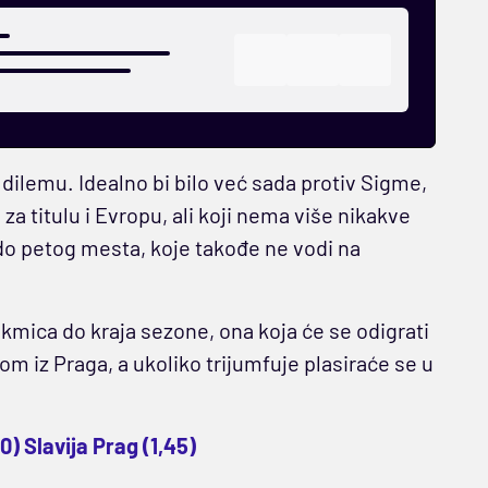
 dilemu. Idealno bi bilo već sada protiv Sigme,
za titulu i Evropu, ali koji nema više nikakve
do petog mesta, koje takođe ne vodi na
kmica do kraja sezone, ona koja će se odigrati
m iz Praga, a ukoliko trijumfuje plasiraće se u
0) Slavija Prag (1,45)