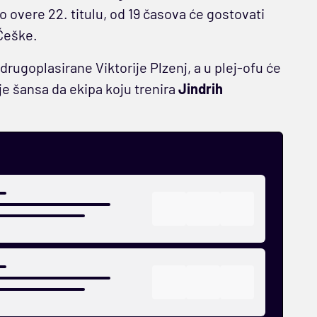
o overe 22. titulu, od 19 časova će gostovati
Češke.
drugoplasirane Viktorije Plzenj, a u plej-ofu će
e šansa da ekipa koju trenira
Jindrih