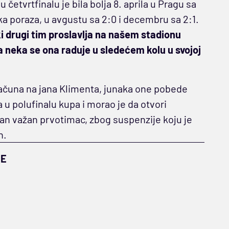
četvrtfinalu je bila bolja 8. aprila u Pragu sa
ška poraza, u avgustu sa 2:0 i decembru sa 2:1.
ki drugi tim proslavlja na našem stadionu
pa neka se ona raduje u sledećem kolu u svojoj
računa na jana Klimenta, junaka one pobede
 u polufinalu kupa i morao je da otvori
edan važan prvotimac, zbog suspenzije koju je
n.
JE