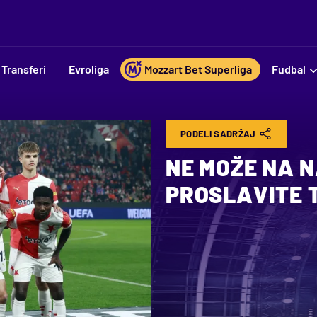
Transferi
Evroliga
Mozzart Bet Superliga
Fudbal
PODELI SADRŽAJ
NE MOŽE NA 
PROSLAVITE T