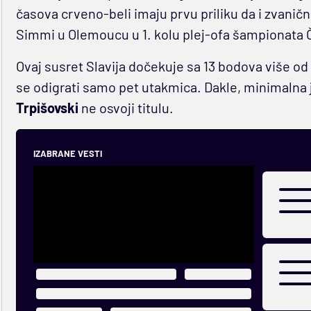
časova crveno-beli imaju prvu priliku da i zvaničn
Simmi u Olemoucu u 1. kolu plej-ofa šampionata 
Ovaj susret Slavija dočekuje sa 13 bodova više od 
se odigrati samo pet utakmica. Dakle, minimalna j
Trpišovski
ne osvoji titulu.
IZABRANE VESTI