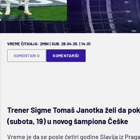
VREME ČITANJA: 2MIN | SUB. 26.04.25. | 14:01
KOMENTARI 0
KOMENTARIŠI
Trener Sigme Tomaš Janotka želi da pokv
(subota, 19) u novog šampiona Češke
Vreme je da se posle četiri godine Slavija iz Prag