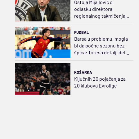
Ostoja Mijailović o
odlasku direktora
regionalnog takmičenja:
ABA liga neće biti
ugrožena
FUDBAL
Barsa u problemu, mogla
bi da počne sezonu bez
špica: Toresa detalji dele
od Pariza
KOŠARKA
Ključnih 20 pojačanja za
20 klubova Evrolige