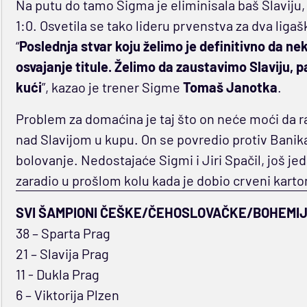
Na putu do tamo Sigma je eliminisala baš Slaviju, u 
1:0. Osvetila se tako lideru prvenstva za dva liga
“
Poslednja stvar koju želimo je definitivno da ne
osvajanje titule. Želimo da zaustavimo Slaviju, 
kući
”, kazao je trener Sigme
Tomaš Janotka
.
Problem za domaćina je taj što on neće moći da 
nad Slavijom u kupu. On se povredio protiv Banika
bolovanje. Nedostajaće Sigmi i Jiri Spačil, još j
zaradio u prošlom kolu kada je dobio crveni karto
SVI ŠAMPIONI ČEŠKE/ČEHOSLOVAČKE/BOHEMI
38 – Sparta Prag
21 – Slavija Prag
11 - Dukla Prag
6 – Viktorija Plzen