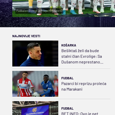
Fudbaleri Slavije iz Praga (©Reuters)
NAJNOVIJE VESTI
KOŠARKA
Bešiktaš želi da bude
stalni član Evrolige: Sa
Dušanom neprestano
napredujemo
FUDBAL
Pazarci bi reprizu proleća
na Marakani
FUDBAL
BET INFO: Ovo je pet