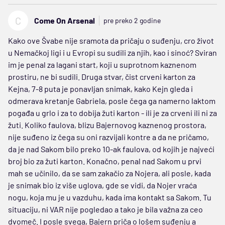
C
Come On Arsenal
pre preko 2 godine
Kako ove Švabe nije sramota da pričaju o suđenju, cro život
u Nemačkoj ligi i u Evropi su sudili za njih, kao i sinoć? Sviran
im je penal za lagani start, koji u suprotnom kaznenom
prostiru, ne bi sudili. Druga stvar, čist crveni karton za
Kejna, 7-8 puta je ponavljan snimak, kako Kejn gleda i
odmerava kretanje Gabriela, posle čega ga namerno laktom
pogađa u grlo i za to dobija žuti karton - ili je za crveni ili ni za
žuti. Koliko faulova, blizu Bajernovog kaznenog prostora,
nije suđeno iz čega su oni razvijali kontre a da ne pričamo,
da je nad Sakom bilo preko 10-ak faulova, od kojih je najveći
broj bio za žuti karton. Konačno, penal nad Sakom u prvi
mah se učinilo, da se sam zakačio za Nojera, ali posle, kada
je snimak bio iz više uglova, gde se vidi, da Nojer vraća
nogu, koja mu je u vazduhu, kada ima kontakt sa Sakom. Tu
situaciju, ni VAR nije pogledao a tako je bila važna za ceo
dvomeč. I posle svega, Bajern priča o lošem suđenju a