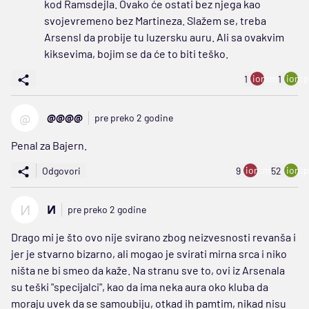
kod Ramsdejla. Ovako će ostati bez njega kao
svojevremeno bez Martineza. Slažem se, treba
Arsensl da probije tu luzersku auru. Ali sa ovakvim
kiksevima, bojim se da će to biti teško.
ion:minus
ion:p
1
1
@
@@@@
pre preko 2 godine
Penal za Bajern.
ion:minus
ion:p
Odgovori
9
52
И
И
pre preko 2 godine
Drago mi je što ovo nije svirano zbog neizvesnosti revanša i
jer je stvarno bizarno, ali mogao je svirati mirna srca i niko
ništa ne bi smeo da kaže. Na stranu sve to, ovi iz Arsenala
su teški "specijalci", kao da ima neka aura oko kluba da
moraju uvek da se samoubiju, otkad ih pamtim, nikad nisu