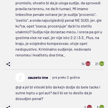
promislis, shvatio bi da je uloga sudije, da sprovedi
pravila na terenu, ne da ih tumaci. Mi imamo
imbecilne penale svirane jer je sudija "procenio",
"osetio", a onda najocigledniji penal NE SUDI, jer, gle
ku*ca, opet "oseca, procenjuje" da bi to stetilo
utakmici? Sudija nije dorastao mecu, i sreca pa gol u
gostima vise ne vazi, jer nije isto 2:2 i 3:3.. Plus, na
kraju, je ocigledno kompezovao, stoje opet
nedopustivo. Kriminalno sudjenje, nedoraslo
renomeu i kvalitetu dva tima..
ion:minus
ion:p
14
21
Z
zauzeto ime
pre preko 2 godine
@@ a jel bi viteski bilo da kejn dodje do bele tacke i
sutne loptu u gol aut? da li bi se to desilo da je
dosudjen penal?
ion:minus
ion:p
2
3