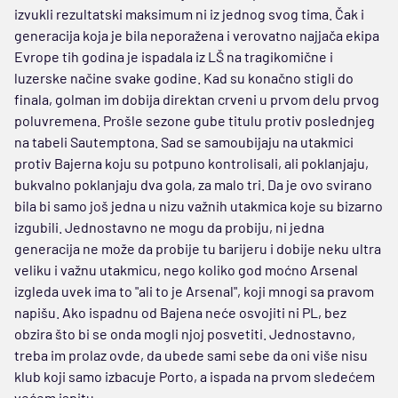
izvukli rezultatski maksimum ni iz jednog svog tima. Čak i
generacija koja je bila neporažena i verovatno najjača ekipa
Evrope tih godina je ispadala iz LŠ na tragikomične i
luzerske načine svake godine. Kad su konačno stigli do
finala, golman im dobija direktan crveni u prvom delu prvog
poluvremena. Prošle sezone gube titulu protiv poslednjeg
na tabeli Sautemptona. Sad se samoubijaju na utakmici
protiv Bajerna koju su potpuno kontrolisali, ali poklanjaju,
bukvalno poklanjaju dva gola, za malo tri. Da je ovo svirano
bila bi samo još jedna u nizu važnih utakmica koje su bizarno
izgubili. Jednostavno ne mogu da probiju, ni jedna
generacija ne može da probije tu barijeru i dobije neku ultra
veliku i važnu utakmicu, nego koliko god moćno Arsenal
izgleda uvek ima to "ali to je Arsenal", koji mnogi sa pravom
napišu. Ako ispadnu od Bajena neće osvojiti ni PL, bez
obzira što bi se onda mogli njoj posvetiti. Jednostavno,
treba im prolaz ovde, da ubede sami sebe da oni više nisu
klub koji samo izbacuje Porto, a ispada na prvom sledećem
većem ispitu.