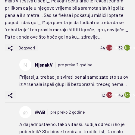
malo viteštva u sebi... Pokojni Šekularac je rekao jednom
prilikom da je u njegovo vrijeme bila sramota slaviti gol iz
penala il s metra... Sad se fleksa i pokazuju mišići lopta te
pogodi i daš gol... Moja poenta je da fudbal ne treba da se
"robotizuje" i da pravila moraju štititi igrače, igru, navijače...
Pa tek onda ove što hoće gol na ku... zdravlje...
ion:minus
ion:p
Odgovori
44
32
N
NjsnakV
pre preko 2 godine
Prijatelju, trebao je svirati penal samo zato sto su ovi
iz Arsenala ispali glupi ili bezobrazni, treceg nema...
ion:minus
ion:p
12
43
@
@AB
pre preko 2 godine
A da jednostavno, tako viteski, sudija odredi i ko je
pobednik? Sto binse treniralo, trudilo i sl. Da malo