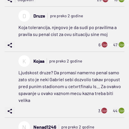
D
Druze
pre preko 2 godine
Koja tolerancija, njegovo je da sudi po pravilima a
pravila su penal cist za ovu situaciju sine moj
ion:minus
ion:p
6
47
K
Kojaa
pre preko 2 godine
Ljudskost druze? Da promasi namerno penal samo
zato sto je neki Gabriel sebi dozvolio takav propust
pred punim stadionom u cetvrtfinalu ls... Za ovakvo
spavanje u ovako vaznom mecu kazna treba biti
velika
ion:minus
ion:p
3
44
N
Nenad1246
pre preko 2 godine