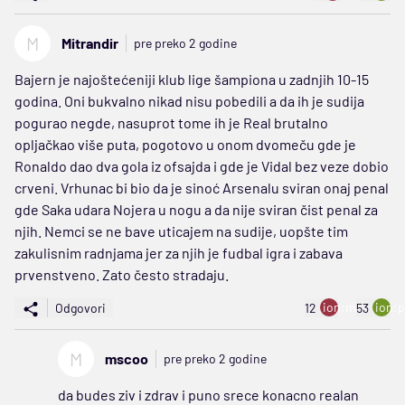
M
Mitrandir
pre preko 2 godine
Bajern je najoštećeniji klub lige šampiona u zadnjih 10-15
godina. Oni bukvalno nikad nisu pobedili a da ih je sudija
pogurao negde, nasuprot tome ih je Real brutalno
opljačkao više puta, pogotovo u onom dvomeču gde je
Ronaldo dao dva gola iz ofsajda i gde je Vidal bez veze dobio
crveni. Vrhunac bi bio da je sinoć Arsenalu sviran onaj penal
gde Saka udara Nojera u nogu a da nije sviran čist penal za
njih. Nemci se ne bave uticajem na sudije, uopšte tim
zakulisnim radnjama jer za njih je fudbal igra i zabava
prvenstveno. Zato često stradaju.
ion:minus
ion:p
Odgovori
12
53
M
mscoo
pre preko 2 godine
da budes ziv i zdrav i puno srece konacno realan