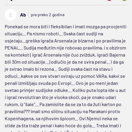
A
Ab
pre preko 2 godine
Ponekad se mora biti i fleksibilan i imati mozga pa procjeniti
situaciju... Pa nismo roboti... Svaka čast sudiji na
osjećaju...greška igrača Arsenala je bizarna i po pravilima je
PENAL... Sudija međutim nije robovao pravilima, i s obzirom
na kontekst ( igrač Arsenala nije čuo zvižduk, igrači Bajerna
bili 30m od situacije...) odlučio je da ne svira penal... I da ga
je svirao imalo bi rezona... Sudiji svaka čast na stavu i
odluci...kakve se sve stvari sviraju uz pomoć VARa, kakvi se
penali izmišljaju svuda po Evropi... Ovo je po meni jedan
svetao primjer sudijske odluke... Koliko puta lopta ide u aut
i igrač revolutiran što je visoka skoči, pa je onako udari
rukom, iz "šale"... Pa zamislite da se za to da žuti karton po
pravilima??? Imali smo sličnu situaciju na Marakani protiv
Kopenhagena, sa njihovim špicom... Ovi Njemci neka se
stide za šta traže penal i kako hoće do gola... Treba imati i