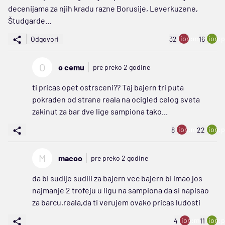
decenijama za njih kradu razne Borusije, Leverkuzene,
Študgarde...
ion:minus
ion:p
Odgovori
32
16
O
o cemu
pre preko 2 godine
ti pricas opet ostrsceni?? Taj bajern tri puta
pokraden od strane reala na ocigled celog sveta
zakinut za bar dve lige sampiona tako...
ion:minus
ion:p
8
22
M
macoo
pre preko 2 godine
da bi sudije sudili za bajern vec bajern bi imao jos
najmanje 2 trofeju u ligu na sampiona da si napisao
za barcu,reala,da ti verujem ovako pricas ludosti
ion:minus
ion:p
4
11