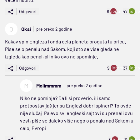
ion:minus
ion:p
Odgovori
6
47
O
Oksi
pre preko 2 godine
Kakav spin Engleza i onda cela planeta proguta tu pricu.
Pise se o penalu nad Sakom, koji sto se vise gleda ne
izgleda kao penal, ali niko ovo ne spominje.
ion:minus
ion:p
Odgovori
9
37
M
Molimmmm
pre preko 2 godine
Niko ne pominje? Da li si proverio, ili samo
pretpostavljaš jer su Englezi dobri spineri? To ovde
nije slučaj. Pa evo svi engleski sajtovi su preneli ovu
vest, piše se daleko više nego o penalu nad Sakom u
celoj Evropi.
ion:minus
ion:p
8
11