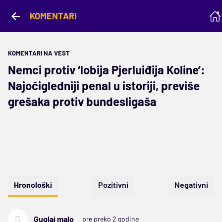
KOMENTARI
KOMENTARI NA VEST
Nemci protiv ‘lobija Pjerluiđija Koline’:
Najočigledniji penal u istoriji, previše
grešaka protiv bundesligaša
Hronološki
Pozitivni
Negativni
G
Guglaj malo
pre preko 2 godine