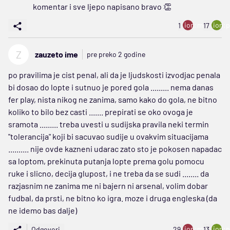
komentar i sve ljepo napisano bravo 👏
ion:minus
ion:p
1
17
Z
zauzeto ime
pre preko 2 godine
po pravilima je cist penal, ali da je ljudskosti izvodjac penala
bi dosao do lopte i sutnuo je pored gola ......... nema danas
fer play, nista nikog ne zanima, samo kako do gola, ne bitno
koliko to bilo bez casti ....... prepirati se oko ovoga je
sramota ......... treba uvesti u sudijska pravila neki termin
"tolerancija" koji bi sacuvao sudije u ovakvim situacijama
.......... nije ovde kazneni udarac zato sto je pokosen napadac
sa loptom, prekinuta putanja lopte prema golu pomocu
ruke i slicno, decija glupost, i ne treba da se sudi ........ da
razjasnim ne zanima me ni bajern ni arsenal, volim dobar
fudbal, da prsti, ne bitno ko igra. moze i druga engleska (da
ne idemo bas dalje)
ion:minus
ion:p
Odgovori
29
13