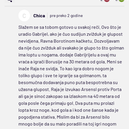
C
Chica
pre preko 2 godine
Slažem se sa tobom gotovo u svakoj reči. Ovo što je
uradio Gabrijel, ako je čuo sudijun zvižduk je glupost
nevidjena. Ravna Borotinom kačketu. Dozvoljavam
da nije čuo zvižduk ali svakako je glupo to što golman
ima loptu u nogama, dodaje Gabrijrijelu a ovaj mu
vraća a igrači Borusije na 30 metara od gola. Meni se
inače Raja ne svidja. To kao igra dobro nogom je
toliko glupo i sve te igrarije sa golmanom, ta
besomučna dodavanja puno puta bespotrebna su
užasna glupost. Raja je izvukao Arsensl protiv Porta
ali ga je sinoć zakopao sa izlaskom na 40 metara od
gola posle čega primaju gol. Dva puta mu prolazi
lopta kroz noge, kod gola a i kod one šanse kada je
pogodjena stativa. Mislim da bi za Arsensl bilo
mnogo bolje da su malo poradili na toj igri nogom