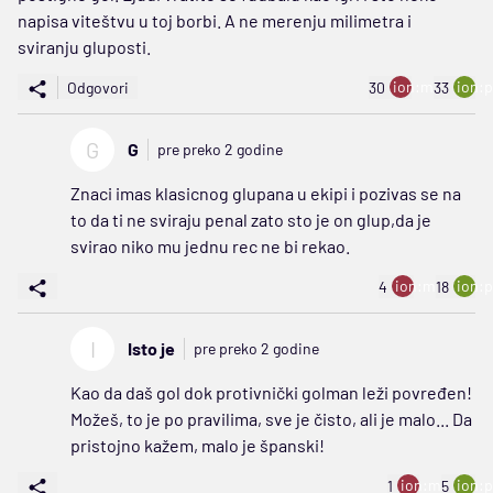
napisa viteštvu u toj borbi. A ne merenju milimetra i
sviranju gluposti.
ion:minus
ion:p
Odgovori
30
33
G
G
pre preko 2 godine
Znaci imas klasicnog glupana u ekipi i pozivas se na
to da ti ne sviraju penal zato sto je on glup,da je
svirao niko mu jednu rec ne bi rekao.
ion:minus
ion:p
4
18
I
Isto je
pre preko 2 godine
Kao da daš gol dok protivnički golman leži povređen!
Možeš, to je po pravilima, sve je čisto, ali je malo... Da
pristojno kažem, malo je španski!
ion:minus
ion:p
1
5