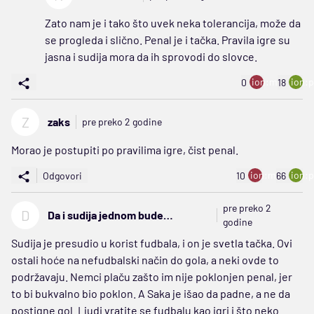
Zato nam je i tako što uvek neka tolerancija, može da
se progleda i slično. Penal je i tačka. Pravila igre su
jasna i sudija mora da ih sprovodi do slovce.
ion:minus
ion:p
0
18
Z
zaks
pre preko 2 godine
Morao je postupiti po pravilima igre, čist penal.
ion:minus
ion:p
Odgovori
10
66
pre preko 2
D
Da i sudija jednom bude
godine
normalan
Sudija je presudio u korist fudbala, i on je svetla tačka. Ovi
ostali hoće na nefudbalski način do gola, a neki ovde to
podržavaju. Nemci plaču zašto im nije poklonjen penal, jer
to bi bukvalno bio poklon. A Saka je išao da padne, a ne da
postigne gol. Ljudi vratite se fudbalu kao igri i što neko