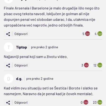
Finale Arsenala i Barselone je malo drugačije išlo nego što
pisac ovog teksta navodi. Isključen je golman ali nije
dopunjen penal već slobodan udarac. I da, utakmica nije
upropašćena već naprotiv, jedno od boljih finala.
ion:minus
ion:p
Odgovori
5
4
T
Tiptop
pre preko 2 godine
Najjasniji penal koji sam u životu video.
ion:minus
ion:p
Odgovori
3
12
D
d.g.
pre preko 2 godine
Kad vidim ovu situaciju seti se Šestića i Borote i slatko se
nasmejem. Naravno da je penal kad je čovek mentalać.
ion:minus
ion:p
Odgovori
0
23