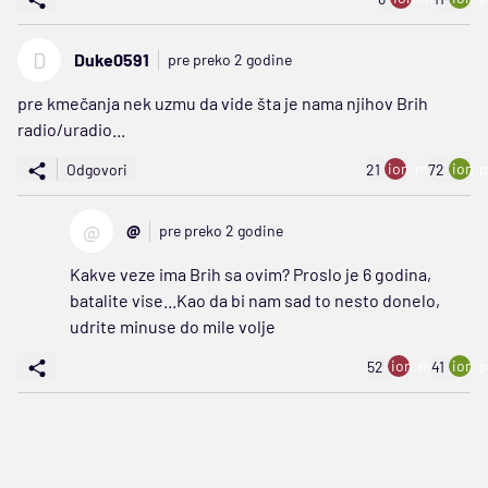
D
Duke0591
pre preko 2 godine
pre kmečanja nek uzmu da vide šta je nama njihov Brih
radio/uradio...
ion:minus
ion:p
Odgovori
21
72
@
@
pre preko 2 godine
Kakve veze ima Brih sa ovim? Proslo je 6 godina,
batalite vise...Kao da bi nam sad to nesto donelo,
udrite minuse do mile volje
ion:minus
ion:p
52
41