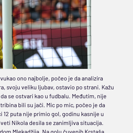
vukao ono najbolje, počeo je da analizira
a, svoju veliku ljubav, ostavio po strani. Kažu
 da se ostvari kao u fudbalu. Međutim, nije
ribina bili su jači. Mic po mic, počeo je da
ci 12 puta nije primio gol, godinu kasnije u
veti Nikola desila se zanimljiva situacija.
dom Mlekadžija. Na golu čuvenih Krstaša,