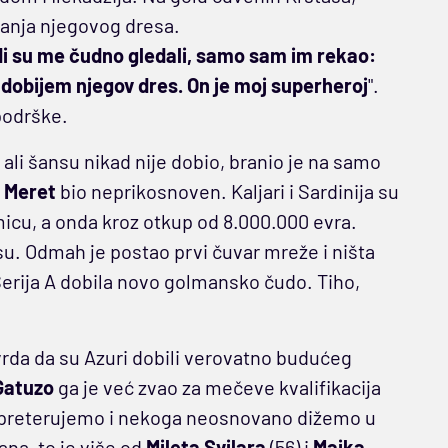
janja njegovog dresa.
udi su me čudno gledali, samo sam im rekao:
dobijem njegov dres. On je moj superheroj
".
podrške.
ali šansu nikad nije dobio, branio je na samo
 Meret
bio neprikosnoven. Kaljari i Sardinija su
micu, a onda kroz otkup od 8.000.000 evra.
nsu. Odmah je postao prvi čuvar mreže i ništa
 Serija A dobila novo golmansko čudo. Tiho,
vrda da su Azuri dobili verovatno budućeg
Gatuzo
ga je već zvao za mečeve kvalifikacija
a preterujemo i nekoga neosnovano dižemo u
na, to je više od
Mileta Svilara
(56) i
Majka