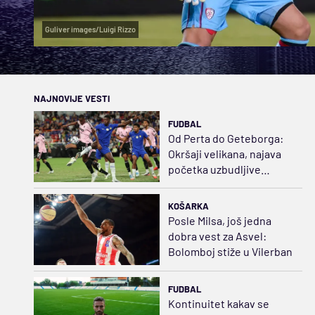
Guliver images/Luigi Rizzo
NAJNOVIJE VESTI
FUDBAL
Od Perta do Geteborga:
Okršaji velikana, najava
početka uzbudljive
sezone
KOŠARKA
Posle Milsa, još jedna
dobra vest za Asvel:
Bolomboj stiže u Vilerban
FUDBAL
Kontinuitet kakav se