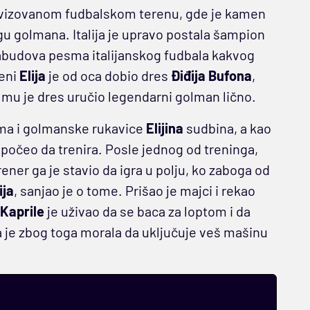
ovizovanom fudbalskom terenu, gde je kamen
gu golmana. Italija je upravo postala šampion
budova pesma italijanskog fudbala kakvog
eni
Elija
je od oca dobio dres
Điđija Bufona
,
 da mu je dres uručio legendarni golman lično.
ama i golmanske rukavice
Elijina
sudbina, a kao
 počeo da trenira. Posle jednog od treninga,
ener ga je stavio da igra u polju, ko zaboga od
ija
, sanjao je o tome. Prišao je majci i rekao
Kaprile
je uživao da se baca za loptom i da
a je zbog toga morala da uključuje veš mašinu