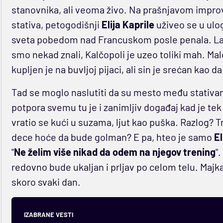
stanovnika, ali veoma živo. Na prašnjavom impr
stativa, petogodišnji
Elija Kaprile
uživeo se u ulo
sveta pobedom nad Francuskom posle penala. La
smo nekad znali, Kalčopoli je uzeo toliki mah. Mal
kupljen je na buvljoj pijaci, ali sin je srećan kao
Tad se moglo naslutiti da su mesto među stativ
potpora svemu tu je i zanimljiv događaj kad je tek
vratio se kući u suzama, ljut kao puška. Razlog? Tr
dece hoće da bude golman? E pa, hteo je samo
El
"
Ne želim više nikad da odem na njegov trening
".
redovno bude ukaljan i prljav po celom telu. Majk
skoro svaki dan.
IZABRANE VESTI