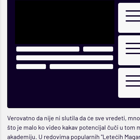
Verovatno da nije ni slutila da će sve vredeti, m
što je malo ko video kakav potencijal čuči u tom 
akademiju. U redovima popularnih "Letećih Magarac