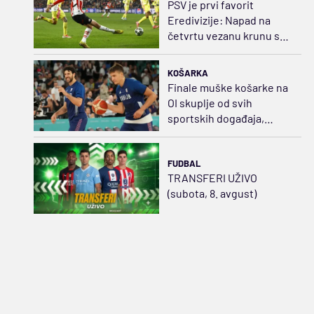
PSV je prvi favorit
Eredivizije: Napad na
četvrtu vezanu krunu sa
starim snagama
KOŠARKA
Finale muške košarke na
OI skuplje od svih
sportskih događaja,
ulaznice idu i do 3.350
dolara
FUDBAL
TRANSFERI UŽIVO
(subota, 8. avgust)