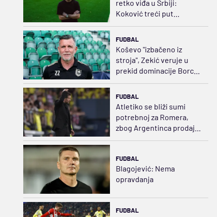
retko viđa u Srbiji:
Koković treći put
produžio ugovor sa
Železničarom
FUDBAL
Koševo "izbačeno iz
stroja", Zekić veruje u
prekid dominacije Borca i
Zrinjskog
FUDBAL
Atletiko se bliži sumi
potrebnoj za Romera,
zbog Argentinca prodaje
trojicu
FUDBAL
Blagojević: Nema
opravdanja
FUDBAL