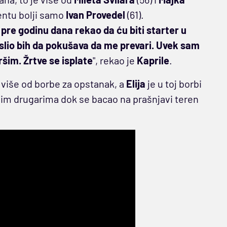
mentu bolji samo
Ivan Provedel
(61).
pre godinu dana rekao da ću biti starter u
islio bih da pokušava da me prevari. Uvek sam
šim. Žrtve se isplate
", rekao je
Kaprile
.
to više od borbe za opstanak, a
Elija
je u toj borbi
ojim drugarima dok se bacao na prašnjavi teren