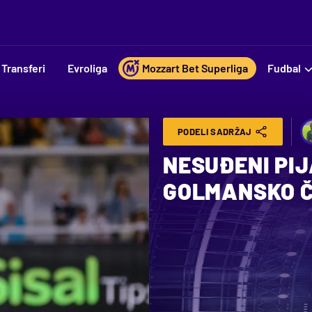
Transferi
Evroliga
Mozzart Bet Superliga
Fudbal
PODELI SADRŽAJ
NESUĐENI PIJ
GOLMANSKO Č