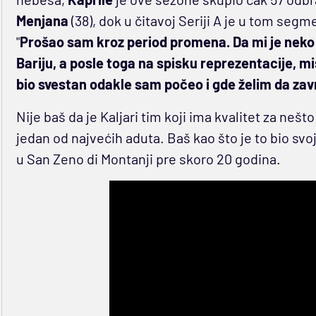
Menjana
(38), dok u čitavoj Seriji A je u tom seg
"
Prošao sam kroz period promena. Da mi je neko 
Bariju, a posle toga na spisku reprezentacije, m
bio svestan odakle sam počeo i gde želim da zavr
Nije baš da je Kaljari tim koji ima kvalitet za neš
jedan od najvećih aduta. Baš kao što je to bio sv
u San Zeno di Montanji pre skoro 20 godina.