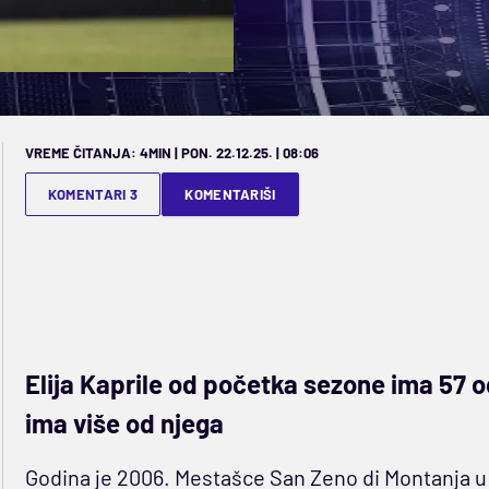
VREME ČITANJA: 4MIN | PON. 22.12.25. | 08:06
KOMENTARI 3
KOMENTARIŠI
Elija Kaprile od početka sezone ima 57 o
ima više od njega
Godina je 2006. Mestašce San Zeno di Montanja u b