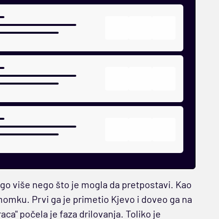
nogo više nego što je mogla da pretpostavi. Kao
momku. Prvi ga je primetio Kjevo i doveo ga na
a" počela je faza drilovanja. Toliko je