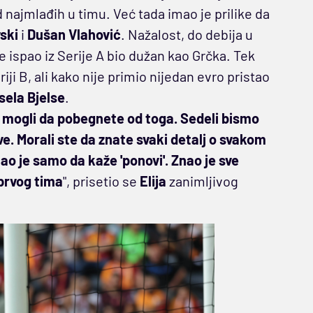
 najmlađih u timu. Već tada imao je prilike da
ski
i
Dušan Vlahović
. Nažalost, do debija u
 ispao iz Serije A bio dužan kao Grčka. Tek
riji B, ali kako nije primio nijedan evro pristao
sela Bjelse
.
e mogli da pobegnete od toga. Sedeli bismo
e. Morali ste da znate svaki detalj o svakom
nao je samo da kaže 'ponovi'. Znao je sve
 prvog tima
", prisetio se
Elija
zanimljivog