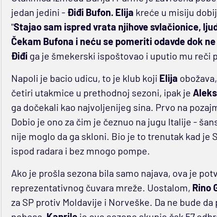
jedan jedini -
Điđi Bufon.
Elija
kreće u misiju dobi
"
Stajao sam ispred vrata njihove svlačionice, lj
Čekam Bufona i neću se pomeriti odavde dok ne 
Điđi
ga je šmekerski ispoštovao i uputio mu reči 
Napoli je bacio udicu, to je klub koji
Elija
obožava, 
četiri utakmice u prethodnoj sezoni, ipak je
Aleks
ga dočekali kao najvoljenijeg sina. Prvo na pozaj
Dobio je ono za čim je čeznuo na jugu Italije - ša
nije moglo da ga skloni. Bio je to trenutak kad je
ispod radara i bez mnogo pompe.
Ako je prošla sezona bila samo najava, ova je pot
reprezentativnog čuvara mreže. Uostalom,
Rino 
za SP protiv Moldavije i Norveške. Da ne bude d
nebesa,
Kaprile
je ove sezone skupio čak 57 odbra