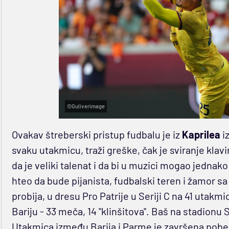
©Guliverimage
Ovakav štreberski pristup fudbalu je iz
Kaprilea
iz
svaku utakmicu, traži greške, čak je sviranje klavir
da je veliki talenat i da bi u muzici mogao jednako
hteo da bude pijanista, fudbalski teren i žamor sa t
probija, u dresu Pro Patrije u Seriji C na 41 utakmi
Bariju - 33 meča, 14 "klinšitova". Baš na stadionu S
Utakmica između Barija i Parme je završena pobe