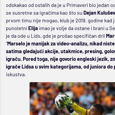
odskakao od ostalih da je u Primaveri bio jedan od
se susretne sa igračima kao što su
Dejan Kulušev
prvom timu nije mogao, klub je 2019. godine kad je
punoletni
Elija
imao je volje da ostane i brani u Se
je da ode u Lids, gde je prošao specifičan dril
Mar
"
Marselo je manijak za video-analizu, nikad nist
satima gledajući akcije, utakmice, presing, golov
igraču. Pored toga, nije govorio engleski jezik, z
igrače Lidsa u svim kategorijama, od juniora do
iskustva.