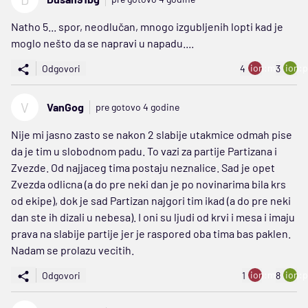
Natho 5... spor, neodlučan, mnogo izgubljenih lopti kad je
moglo nešto da se napravi u napadu....
ion:minus
ion:p
Odgovori
4
3
V
VanGog
pre gotovo 4 godine
Nije mi jasno zasto se nakon 2 slabije utakmice odmah pise
da je tim u slobodnom padu. To vazi za partije Partizana i
Zvezde. Od najjaceg tima postaju neznalice. Sad je opet
Zvezda odlicna (a do pre neki dan je po novinarima bila krs
od ekipe), dok je sad Partizan najgori tim ikad (a do pre neki
dan ste ih dizali u nebesa). I oni su ljudi od krvi i mesa i imaju
prava na slabije partije jer je raspored oba tima bas paklen.
Nadam se prolazu vecitih.
ion:minus
ion:p
Odgovori
1
8