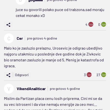
juce su govorili polako puce od trabzona,sad moraju
cekat monako xD
ion:minus
ion:p
4
0
C
Cer
pre gotovo 4 godine
Malo ko je zasluzio prelaznu. Urosevic je odigrao ubedljivo
najgoru utakmicu u poslednje dve godine dok je Zivkovic
bio sramotan zasluzio je manje od 5. Menig je katastrofa od
igraca.
ion:minus
ion:p
Odgovori
3
27
V
VikendAnaliticar
pre gotovo 4 godine
Mislim da Partizan placa cenu losih priprema. Cini mi se da
su vec istroseni i da vise nemaju energije za ceo mec...