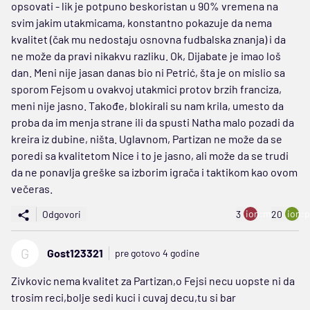
opsovati - lik je potpuno beskoristan u 90% vremena na
svim jakim utakmicama, konstantno pokazuje da nema
kvalitet (čak mu nedostaju osnovna fudbalska znanja) i da
ne može da pravi nikakvu razliku. Ok, Dijabate je imao loš
dan. Meni nije jasan danas bio ni Petrić, šta je on mislio sa
sporom Fejsom u ovakvoj utakmici protov brzih franciza,
meni nije jasno. Takođe, blokirali su nam krila, umesto da
proba da im menja strane ili da spusti Natha malo pozadi da
kreira iz dubine, ništa. Uglavnom, Partizan ne može da se
poredi sa kvalitetom Nice i to je jasno, ali može da se trudi
da ne ponavlja greške sa izborim igrača i taktikom kao ovom
večeras.
ion:minus
ion:p
Odgovori
3
20
G
Gost123321
pre gotovo 4 godine
Zivkovic nema kvalitet za Partizan,o Fejsi necu uopste ni da
trosim reci,bolje sedi kuci i cuvaj decu,tu si bar