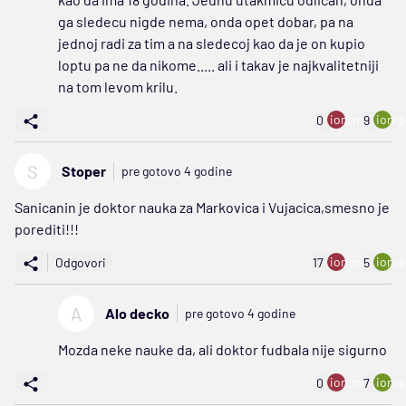
ga sledecu nigde nema, onda opet dobar, pa na
jednoj radi za tim a na sledecoj kao da je on kupio
loptu pa ne da nikome..... ali i takav je najkvalitetniji
na tom levom krilu.
ion:minus
ion:p
0
9
S
Stoper
pre gotovo 4 godine
Sanicanin je doktor nauka za Markovica i Vujacica,smesno je
porediti!!!
ion:minus
ion:p
Odgovori
17
5
A
Alo decko
pre gotovo 4 godine
Mozda neke nauke da, ali doktor fudbala nije sigurno
ion:minus
ion:p
0
7