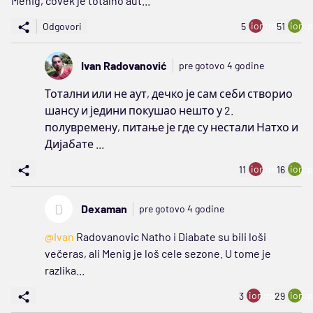
Menig, čovek je totalno aut...
ion:minus
ion:p
Odgovori
5
51
Ivan Radovanović
pre gotovo 4 godine
Тотални или не аут, дечко је сам себи створио
шансу и једини покушао нешто у 2.
полувремену, питање је где су нестали Натхо и
Дијабате ...
ion:minus
ion:p
11
16
D
Dexaman
pre gotovo 4 godine
@Ivan
Radovanovic Natho i Diabate su bili loši
večeras, ali Menig je loš cele sezone. U tome je
razlika...
ion:minus
ion:p
3
29