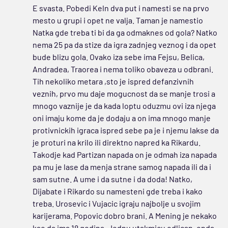
E svasta. Pobedi Keln dva put i namesti se na prvo
mesto u grupi i opet ne valja. Taman je namestio
Natka gde treba ti bi da ga odmaknes od gola? Natko
nema 25 pa da stize da igra zadnjeg veznog i da opet
bude blizu gola. Ovako iza sebe ima Fejsu, Belica,
Andradea, Traorea i nema toliko obaveza u odbrani.
Tih nekoliko metara ,sto je ispred defanzivnih
veznih, prvo mu daje mogucnost da se manje trosi a
mnogo vaznije je da kada loptu oduzmu ovi iza njega
oni imaju kome da je dodaju a on ima mnogo manje
protivnickih igraca ispred sebe pa je i njemu lakse da
je proturi na krilo ili direktno napred ka Rikardu.
Takodje kad Partizan napada on je odmah iza napada
pa mu je lase da menja strane samog napada ili da i
sam sutne. A ume i da sutne i da doda! Natko,
Dijabate i Rikardo su namesteni gde treba i kako
treba. Urosevic i Vujacic igraju najbolje u svojim
karijerama. Popovic dobro brani. A Mening je nekako
kao da ima 18 godina. Jednu utakmicu odlican, onda