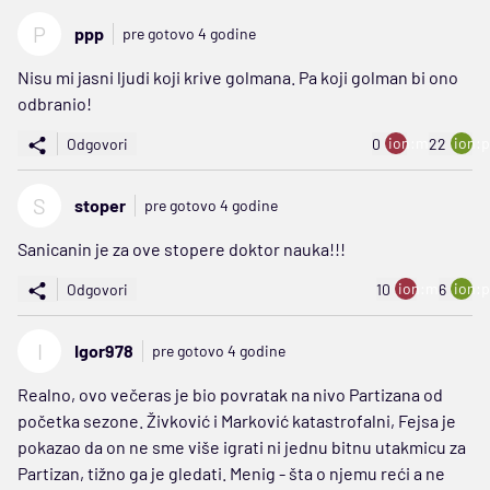
P
ppp
pre gotovo 4 godine
Nisu mi jasni ljudi koji krive golmana. Pa koji golman bi ono
odbranio!
ion:minus
ion:p
Odgovori
0
22
S
stoper
pre gotovo 4 godine
Sanicanin je za ove stopere doktor nauka!!!
ion:minus
ion:p
Odgovori
10
6
I
Igor978
pre gotovo 4 godine
Realno, ovo večeras je bio povratak na nivo Partizana od
početka sezone. Živković i Marković katastrofalni, Fejsa je
pokazao da on ne sme više igrati ni jednu bitnu utakmicu za
Partizan, tižno ga je gledati. Menig - šta o njemu reći a ne