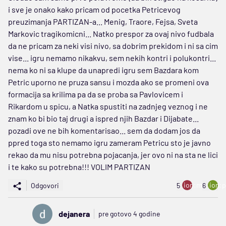
i sve je onako kako pricam od pocetka Petricevog
preuzimanja PARTIZAN-a... Menig, Traore, Fejsa, Sveta
Markovic tragikomicni... Natko prespor za ovaj nivo fudbala
da ne pricam za neki visi nivo, sa dobrim prekidom i ni sa cim
vise... igru nemamo nikakvu, sem nekih kontri i polukontri...
nema ko ni sa klupe da unapredi igru sem Bazdara kom
Petric uporno ne pruza sansu i mozda ako se promeni ova
formacija sa krilima pa da se proba sa Pavlovicem i
Rikardom u spicu, a Natka spustiti na zadnjeg veznog i ne
znam ko bi bio taj drugi a ispred njih Bazdar i Dijabate...
pozadi ove ne bih komentarisao... sem da dodam jos da
ppred toga sto nemamo igru zameram Petricu sto je javno
rekao da mu nisu potrebna pojacanja, jer ovo ni na sta ne lici
i te kako su potrebna!!! VOLIM PARTIZAN
ion:minus
ion:p
Odgovori
5
6
dejanera
pre gotovo 4 godine