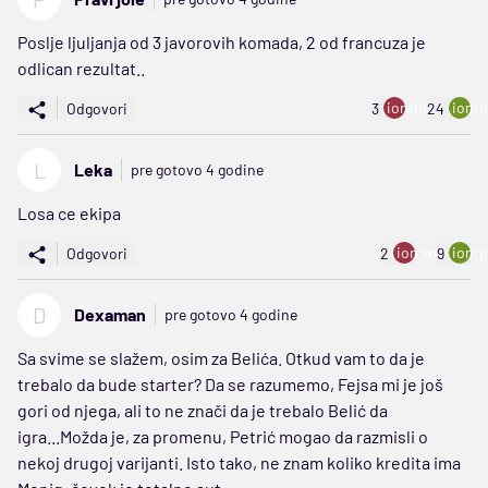
Poslje ljuljanja od 3 javorovih komada, 2 od francuza je
odlican rezultat..
ion:minus
ion:p
Odgovori
3
24
L
Leka
pre gotovo 4 godine
Losa ce ekipa
ion:minus
ion:p
Odgovori
2
9
D
Dexaman
pre gotovo 4 godine
Sa svime se slažem, osim za Belića. Otkud vam to da je
trebalo da bude starter? Da se razumemo, Fejsa mi je još
gori od njega, ali to ne znači da je trebalo Belić da
igra...Možda je, za promenu, Petrić mogao da razmisli o
nekoj drugoj varijanti. Isto tako, ne znam koliko kredita ima