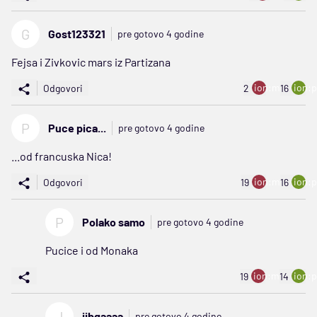
G
Gost123321
pre gotovo 4 godine
Fejsa i Zivkovic mars iz Partizana
ion:minus
ion:p
Odgovori
2
16
P
Puce pica...
pre gotovo 4 godine
...od francuska Nica!
ion:minus
ion:p
Odgovori
19
16
P
Polako samo
pre gotovo 4 godine
Pucice i od Monaka
ion:minus
ion:p
19
14
J
jjbgaaaa
pre gotovo 4 godine