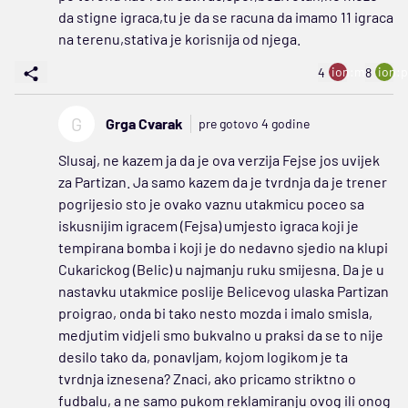
da stigne igraca,tu je da se racuna da imamo 11 igraca
na terenu,stativa je korisnija od njega.
ion:minus
ion:p
4
8
G
Grga Cvarak
pre gotovo 4 godine
Slusaj, ne kazem ja da je ova verzija Fejse jos uvijek
za Partizan. Ja samo kazem da je tvrdnja da je trener
pogrijesio sto je ovako vaznu utakmicu poceo sa
iskusnijim igracem (Fejsa) umjesto igraca koji je
tempirana bomba i koji je do nedavno sjedio na klupi
Cukarickog (Belic) u najmanju ruku smijesna. Da je u
nastavku utakmice poslije Belicevog ulaska Partizan
proigrao, onda bi tako nesto mozda i imalo smisla,
medjutim vidjeli smo bukvalno u praksi da se to nije
desilo tako da, ponavljam, kojom logikom je ta
tvrdnja iznesena? Znaci, ako pricamo striktno o
fudbalu, a ne samo pukom reklamiranju ovog ili onog