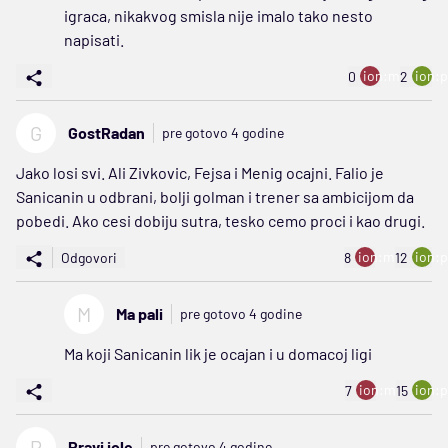
igraca, nikakvog smisla nije imalo tako nesto
napisati.
ion:minus
ion:p
0
2
G
GostRadan
pre gotovo 4 godine
Jako losi svi. Ali Zivkovic, Fejsa i Menig ocajni. Falio je
Sanicanin u odbrani, bolji golman i trener sa ambicijom da
pobedi. Ako cesi dobiju sutra, tesko cemo proci i kao drugi.
ion:minus
ion:p
Odgovori
8
12
M
Ma pali
pre gotovo 4 godine
Ma koji Sanicanin lik je ocajan i u domacoj ligi
ion:minus
ion:p
7
15
P
Pravi jole
pre gotovo 4 godine