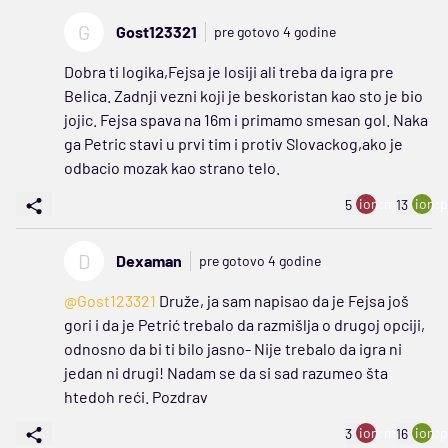
G
Gost123321
pre gotovo 4 godine
Dobra ti logika,Fejsa je losiji ali treba da igra pre
Belica. Zadnji vezni koji je beskoristan kao sto je bio
jojic. Fejsa spava na 16m i primamo smesan gol. Naka
ga Petric stavi u prvi tim i protiv Slovackog,ako je
odbacio mozak kao strano telo.
ion:minus
ion:p
5
13
D
Dexaman
pre gotovo 4 godine
@Gost123321
Druže, ja sam napisao da je Fejsa još
gori i da je Petrić trebalo da razmišlja o drugoj opciji,
odnosno da bi ti bilo jasno- Nije trebalo da igra ni
jedan ni drugi! Nadam se da si sad razumeo šta
htedoh reći. Pozdrav
ion:minus
ion:p
3
16