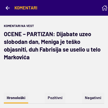
KOMENTARI
KOMENTARI NA VEST
OCENE – PARTIZAN: Dijabate uzeo
slobodan dan, Meniga je teško
objasniti, duh Fabrisija se uselio u telo
Markovića
Hronološki
Pozitivni
Negativni