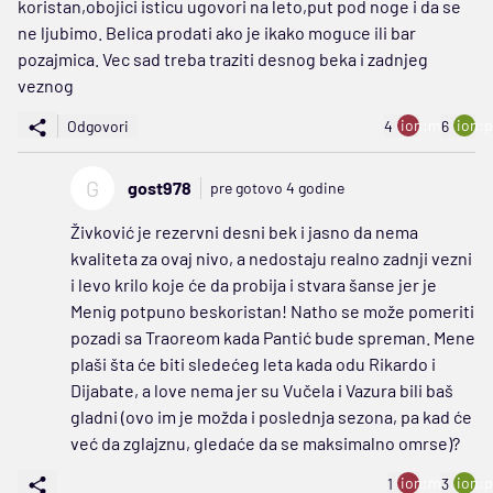
koristan,obojici isticu ugovori na leto,put pod noge i da se
ne ljubimo. Belica prodati ako je ikako moguce ili bar
pozajmica. Vec sad treba traziti desnog beka i zadnjeg
veznog
ion:minus
ion:p
Odgovori
4
6
G
gost978
pre gotovo 4 godine
Živković je rezervni desni bek i jasno da nema
kvaliteta za ovaj nivo, a nedostaju realno zadnji vezni
i levo krilo koje će da probija i stvara šanse jer je
Menig potpuno beskoristan! Natho se može pomeriti
pozadi sa Traoreom kada Pantić bude spreman. Mene
plaši šta će biti sledećeg leta kada odu Rikardo i
Dijabate, a love nema jer su Vučela i Vazura bili baš
gladni (ovo im je možda i poslednja sezona, pa kad će
već da zglajznu, gledaće da se maksimalno omrse)?
ion:minus
ion:p
1
3