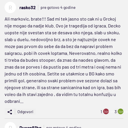
R
rasko32
pre gotovo 4 godine
Ali markovic, brate!!! Sad mi tek jasno sto cak ni u Grckoj
nije mogao da nadje klub. Ovo je tragedija od igraca. Decko
uopste nije svestan sta se desava oko njega, slab u skoku,
slab u duelu, nedovoljno brz, a sto je najtuznije covek ne
moze pas prvom do sebe da da bez da napravi problem
saigracu, pobi ih covek loptama. Neverovatno, realno kolko
ti treba da budes stooper, da znas da naodes glavom, da
znas da se porves i da pustis pas od tri metra i ovaj nema ni
jednu od tih osobina. Setite se utakmice u BG kako smo
primili gol, generalno svaki problem ove sezone dolazi sa
njegove strane, ili sa strane sanicanina kad on igra. bas bih
voleo da ih stavi zajedno , da vidim tu totalnu konfuziju u
odbrani...
ion:minus
ion:p
Odgovori
1
3
D
Dusan91bg
pre gotovo 4 godine