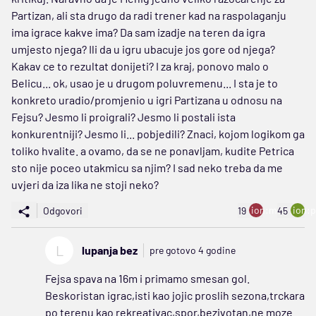
Partizan, ali sta drugo da radi trener kad na raspolaganju
ima igrace kakve ima? Da sam izadje na teren da igra
umjesto njega? Ili da u igru ubacuje jos gore od njega?
Kakav ce to rezultat donijeti? I za kraj, ponovo malo o
Belicu... ok, usao je u drugom poluvremenu... I sta je to
konkreto uradio/promjenio u igri Partizana u odnosu na
Fejsu? Jesmo li proigrali? Jesmo li postali ista
konkurentniji? Jesmo li... pobjedili? Znaci, kojom logikom ga
toliko hvalite. a ovamo, da se ne ponavljam, kudite Petrica
sto nije poceo utakmicu sa njim? I sad neko treba da me
uvjeri da iza lika ne stoji neko?
ion:minus
ion:p
Odgovori
19
45
L
lupanja bez
pre gotovo 4 godine
Fejsa spava na 16m i primamo smesan gol.
Beskoristan igrac,isti kao jojic proslih sezona,trckara
po terenu kao rekreativac,spor,bezivotan,ne moze