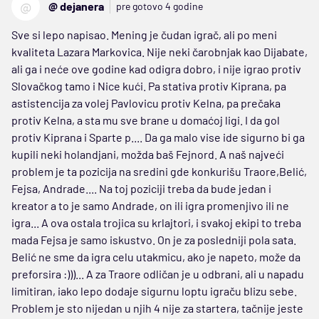
@
@ dejanera
pre gotovo 4 godine
Sve si lepo napisao. Mening je čudan igrač, ali po meni
kvaliteta Lazara Markovica. Nije neki čarobnjak kao Dijabate,
ali ga i neće ove godine kad odigra dobro, i nije igrao protiv
Slovačkog tamo i Nice kući. Pa stativa protiv Kiprana, pa
astistencija za volej Pavlovicu protiv Kelna, pa prečaka
protiv Kelna, a sta mu sve brane u domaćoj ligi. I da gol
protiv Kiprana i Sparte p.... Da ga malo vise ide sigurno bi ga
kupili neki holandjani, možda baš Fejnord. A naš najveći
problem je ta pozicija na sredini gde konkurišu Traore,Belić,
Fejsa, Andrade.... Na toj poziciji treba da bude jedan i
kreator a to je samo Andrade, on ili igra promenjivo ili ne
igra... A ova ostala trojica su krlajtori, i svakoj ekipi to treba
mada Fejsa je samo iskustvo. On je za posledniji pola sata.
Belić ne sme da igra celu utakmicu, ako je napeto, može da
preforsira :)))... A za Traore odličan je u odbrani, ali u napadu
limitiran, iako lepo dodaje sigurnu loptu igraču blizu sebe.
Problem je sto nijedan u njih 4 nije za startera, tačnije jeste