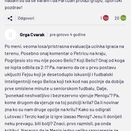
nadam sd da se varam i da Partizan prolazi grupu. Sportski
pozdrav!
ion:minus
ion:p
Odgovori
1
20
G
Grga Cvarak
pre gotovo 4 godine
Po meni, veoma losa/pristrasna evaluacija ucinka igraca na
terenu. Posebno onaj komentar o Petricu na kraju.
Pogrijesio sto mu nije poceo Belic? Koji Belic? Onaj od koga
se lopta odbila za 2:1? Pa, naravno da ce u prvu postavu
ukljuciti Fejsu koji je desetoduplo iskusniji i fudbalski
inteligentniji nego Belica koji tek kod nas pocinje da dobija
prve smislene minute u seniorskom fudbalu. Dalje,
"ponekad neshvatljivo i bezrezervno vjeruje Menigu"? Pa,
kome drugom da vjeruje na toj poziciji krila? Da li novinar
zna ko su nam druge opcije na krilu? Kako su odigrali
Lutovac i Terzic kad je iz igre izasao Menig? Jesu li donijeli
neku prevagu, bili bolji? Znaci, prvo razmisli, pa onda
kritikuj. Naravno da je Menig jedno veliko razocarenje za