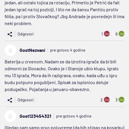
jedan, ali ostalo tojica za rotaciju. Primetio je Petrić da fali
jedan igrač na toj poziciji. I što ne da šansu Pantiću protiv
Niša, pa i protiv Slovačkog? Jbg Andrade je povredejn ili ima
neki problem.
ion:minus
ion:p
Odgovori
1
6
G
GostNezvani
pre gotovo 4 godine
Baterija u crvenom. Nadam se da izrotira igrače da bi bili
odmorni za Slovacko. Ovako je i Stanoje ubio klupu, igralo
mu 13 igrača. Mora da ih razigrava, ovako, kada uđu u igru
budu potpuno pogubljeni. Spisak za ispisnicu deluje
podugačko. Pojačanja u januaru-obavezno.
ion:minus
ion:p
Odgovori
2
3
G
Gost123454321
pre gotovo 4 godine
Gledao sam samo prvo poluvreme (da bih stigao na kosarku)