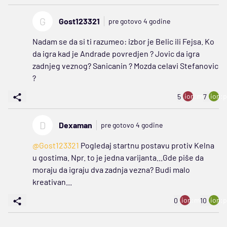
G
Gost123321
pre gotovo 4 godine
Nadam se da si ti razumeo: izbor je Belic ili Fejsa. Ko
da igra kad je Andrade povredjen ? Jovic da igra
zadnjeg veznog? Sanicanin ? Mozda celavi Stefanovic
?
ion:minus
ion:p
5
7
D
Dexaman
pre gotovo 4 godine
@Gost123321
Pogledaj startnu postavu protiv Kelna
u gostima. Npr. to je jedna varijanta...Gde piše da
moraju da igraju dva zadnja vezna? Budi malo
kreativan...
ion:minus
ion:p
0
10