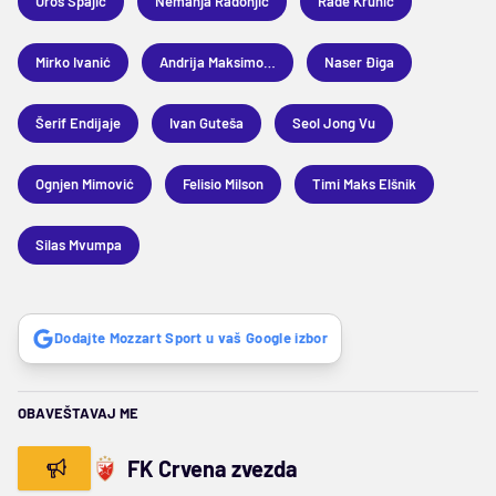
Uroš Spajić
Nemanja Radonjić
Rade Krunić
Mirko Ivanić
Andrija Maksimović
Naser Điga
Šerif Endijaje
Ivan Guteša
Seol Jong Vu
Ognjen Mimović
Felisio Milson
Timi Maks Elšnik
Silas Mvumpa
Dodajte Mozzart Sport u vaš Google izbor
OBAVEŠTAVAJ ME
FK Crvena zvezda