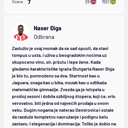
7
ion:minus
ion:plus
Ocena
29
1521
Naser Điga
Odbrana
Zaslužio je ovaj momak da se sad opusti, da stavi
tompus u usta, i uživa u beogradskim noćima uz
skupoceno vino, sir, pršutu i lepe žene. Kada
gledamo karakteristike igrača Štutgarta Naser Điga
je bio tu, pomnoženo sa dva. Startnost kao u
Jaguara, snaga kao u bika, mozak kao u odlikaša
matematičke gimnazije. Zvezda ga je istrpela u
prošloj sezoni i dobila ozbiljnog štopera, koji će, vrlo
verovatno, biti jedna od najvećih prodaja u ovom
veku. Dugim nogama je naterao Demirovića i ostale
da razduže kompletno naoružanje i podignu belu
zastavu. I elegenacija i dominacija. Toliko je dobio na