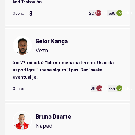
kod Trpkovića.
8
ion:minus
ion:plus
Ocena
22
1588
Gelor Kanga
Vezni
(od 77. minuta) Malo vremena na terenu. Ušao da
uspori igru i unese sigurniji pas. Radi svake
eventualije.
-
ion:minus
ion:plus
Ocena
39
854
Bruno Duarte
Napad