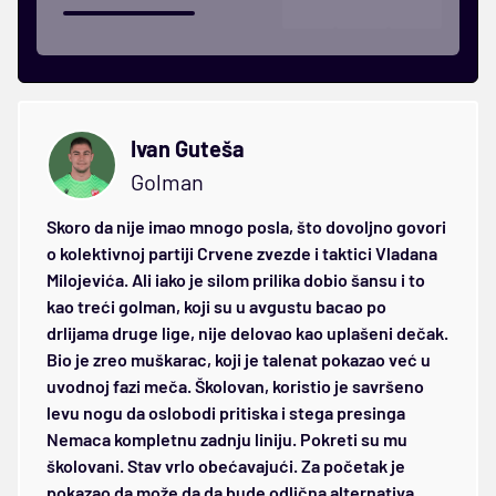
Ivan Guteša
Golman
Skoro da nije imao mnogo posla, što dovoljno govori
o kolektivnoj partiji Crvene zvezde i taktici Vladana
Milojevića. Ali iako je silom prilika dobio šansu i to
kao treći golman, koji su u avgustu bacao po
drlijama druge lige, nije delovao kao uplašeni dečak.
Bio je zreo muškarac, koji je talenat pokazao već u
uvodnoj fazi meča. Školovan, koristio je savršeno
levu nogu da oslobodi pritiska i stega presinga
Nemaca kompletnu zadnju liniju. Pokreti su mu
školovani. Stav vrlo obećavajući. Za početak je
pokazao da može da da bude odlična alternativa.