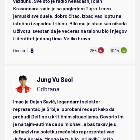
vazduhu. Sve što je radio nekadašnji član
Krasnodara radio je sa pogledom Tigra. Izneo
jemuški sve duele, dobro čitao, izbacivao loptu na
istočnu i zapadnu tribinu. Bilo mu je stalo kao nikada
u životu, svestan da je večeras na talonu bio i njegov
i identitet jednog tima. Veliko bravo.
8
ion:minus
ion:plus
Ocena
265
1044
Jung Vu Seol
Odbrana
Imao je Dejan Savić, legendarni selektor
reprezentacije Srbije, oprobani recept kako da
probudi Delfine u kritičnim situacijama. Govorio im
je na tajm-autima da su mlohavi, a baš takav je u
defanzivi na poletku meča bio reprezentativac
Južne Koreje. Mnogo je tu bilo „prljavih“ i loših