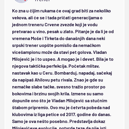
Ko zna u čijim rukama će ovaj grad biti za nekoliko
vekova, ali će se i tada pričati generacijama o
jednom treneru Crvene zvezde koji je vodu
pretvarao u vino, pesak u zlato. Pitanje je da li je od
vremena Moše i Tirketa do današnjih dana neki
srpski trener uopšte pomislio da nemačkom
vicešampionu može da stavi pet golova. Vladan
Milojević je i to uspeo. A mogao je i devet. Bila je to
njegova taktička perfekcija. Početak mlitav,
nastavak kao u Ceru. Bombarduj, napadaj, sačekaj
da napipaš Ahilovu petu rivala. Znao je gde su
nemačke slabe tačke, svesno tražio prostor po
bokovima i brzinu svojih krila. Izmene su samo
dopunile ono što je Vladan Milojević sa stučnim
štabom pripremio. Ovo mu je četvrta pobeda nad
klubovima iz liga petice od 2017. godine do danas.
Samo je ova nešto posebno. Predstavlja dokaz
Milojevićeve evolucije, potvrde teze da nije isti