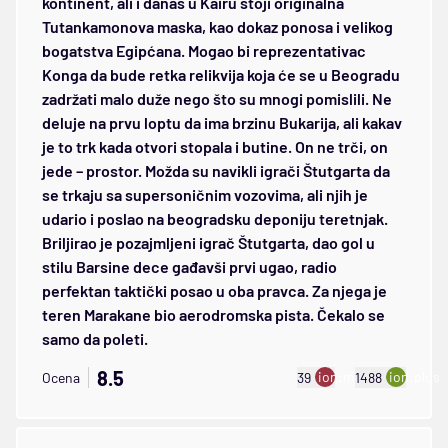
kontinent, ali i danas u Kairu stoji originalna
Tutankamonova maska, kao dokaz ponosa i velikog
bogatstva Egipćana. Mogao bi reprezentativac
Konga da bude retka relikvija koja će se u Beogradu
zadržati malo duže nego što su mnogi pomislili. Ne
deluje na prvu loptu da ima brzinu Bukarija, ali kakav
je to trk kada otvori stopala i butine. On ne trči, on
jede – prostor. Možda su navikli igrači Štutgarta da
se trkaju sa supersoničnim vozovima, ali njih je
udario i poslao na beogradsku deponiju teretnjak.
Briljirao je pozajmljeni igrač Štutgarta, dao gol u
stilu Barsine dece gađavši prvi ugao, radio
perfektan taktički posao u oba pravca. Za njega je
teren Marakane bio aerodromska pista. Čekalo se
samo da poleti.
8.5
ion:minus
ion:plus
Ocena
39
1488