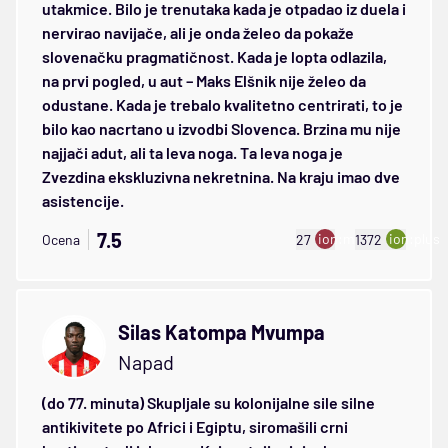
utakmice. Bilo je trenutaka kada je otpadao iz duela i
nervirao navijače, ali je onda želeo da pokaže
slovenačku pragmatičnost. Kada je lopta odlazila,
na prvi pogled, u aut – Maks Elšnik nije želeo da
odustane. Kada je trebalo kvalitetno centrirati, to je
bilo kao nacrtano u izvodbi Slovenca. Brzina mu nije
najjači adut, ali ta leva noga. Ta leva noga je
Zvezdina ekskluzivna nekretnina. Na kraju imao dve
asistencije.
7.5
ion:minus
ion:plus
Ocena
27
1372
Silas Katompa Mvumpa
Napad
(do 77. minuta) Skupljale su kolonijalne sile silne
antikivitete po Africi i Egiptu, siromašili crni