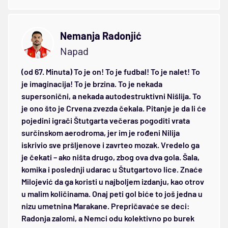
Nemanja Radonjić
Napad
(od 67. Minuta) To je on! To je fudbal! To je nalet! To
je imaginacija! To je brzina. To je nekada
supersonični, a nekada autodestruktivni Nišlija. To
je ono što je Crvena zvezda čekala. Pitanje je da li će
pojedini igrači Štutgarta večeras pogoditi vrata
surčinskom aerodroma, jer im je rođeni Nilija
iskrivio sve pršljenove i zavrteo mozak. Vredelo ga
je čekati – ako ništa drugo, zbog ova dva gola. Šala,
komika i poslednji udarac u Štutgartovo lice. Znaće
Milojević da ga koristi u najboljem izdanju, kao otrov
u malim količinama. Onaj peti gol biće to još jedna u
nizu umetnina Marakane. Prepričavaće se deci:
Radonja zalomi, a Nemci odu kolektivno po burek