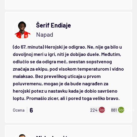
Šerif Endiaje
Napad
(do 67. minuta) Herojski je odigrao. Ne, nije ga bilo u
dovoljnoj meri u igri, niti je dobijao duele. Međutim,
odlučio se da odigra meč, svestan sopstvenog
značaja za ekipu, pod visokom temperaturom i vidno
malaksao. Bez prevelikog uticaja u prvom
poluvremenu, mogao je da bude nagrađen za
herojski potez u nastavku kada je dobio savršeno
loptu. Promašio zicer, ali i pored toga veliko bravo.
6
ion:minus
ion:plus
Ocena
224
881