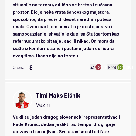
situacije na terenu, odlično se kretao i sužavao
prostor. Bio je neka vrsta šahovskog majstora,
sposobnog da predividi deset narednih poteza
rivala. Ovom partijom povratio je dostojanstvo i
samopouzdanje, shvatio je duel sa Štutgartom kao
refernudumsko pitanje: sad ili nikad. On mora da
izađe iz komforne zone i postane jedan od lidera
ovog tima. I kada nije na terenu.
8
ion:minus
ion:plus
Ocena
33
1429
Timi Maks Elšnik
Vezni
Vukli su jedan drugog slovenački reprezentativac i
Rade Krunić. Jedan je diktirao tempo, drugi ga je
ubrzavao i smanjivao. Sve u zavisnosti od faze