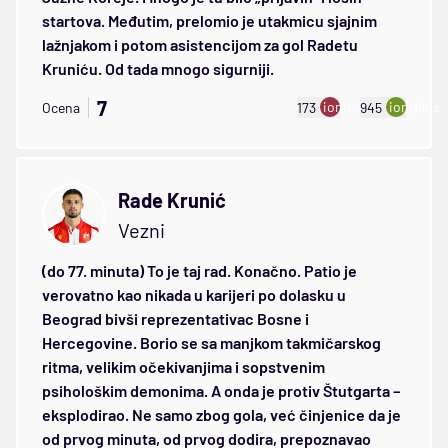
startova. Međutim, prelomio je utakmicu sjajnim
lažnjakom i potom asistencijom za gol Radetu
Kruniću. Od tada mnogo sigurniji.
7
ion:minus
ion:plus
Ocena
173
945
Rade Krunić
Vezni
(do 77. minuta) To je taj rad. Konačno. Patio je
verovatno kao nikada u karijeri po dolasku u
Beograd bivši reprezentativac Bosne i
Hercegovine. Borio se sa manjkom takmičarskog
ritma, velikim očekivanjima i sopstvenim
psihološkim demonima. A onda je protiv Štutgarta –
eksplodirao. Ne samo zbog gola, već činjenice da je
od prvog minuta, od prvog dodira, prepoznavao