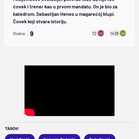
čovek i trener kao u prvom mandatu. On je bio za
katedrom, Sebastijan Henes u magarećoj klupi.
Čovek koji stvara istoriju.
9
ion:minus
ion:plus
Ocena
72
1438
TAGOVI