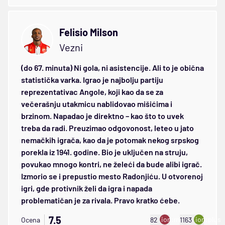
Felisio Milson
Vezni
(do 67. minuta) Ni gola, ni asistencije. Ali to je obična
statistička varka. Igrao je najbolju partiju
reprezentativac Angole, koji kao da se za
večerašnju utakmicu nablidovao mišićima i
brzinom. Napadao je direktno – kao što to uvek
treba da radi. Preuzimao odgovonost, leteo u jato
nemačkih igrača, kao da je potomak nekog srpskog
porekla iz 1941. godine. Bio je uključen na struju,
povukao mnogo kontri, ne želeći da bude alibi igrač.
Izmorio se i prepustio mesto Radonjiću. U otvorenoj
igri, gde protivnik želi da igra i napada
problematičan je za rivala. Pravo kratko ćebe.
7.5
ion:minus
ion:plus
Ocena
82
1163