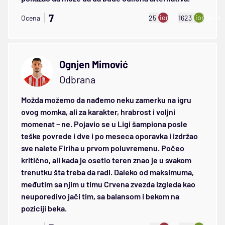
7
ion:minus
ion:plus
Ocena
25
1623
Ognjen Mimović
Odbrana
Možda možemo da nađemo neku zamerku na igru
ovog momka, ali za karakter, hrabrost i voljni
momenat – ne. Pojavio se u Ligi šampiona posle
teške povrede i dve i po meseca oporavka i izdržao
sve nalete Firiha u prvom poluvremenu. Počeo
kritično, ali kada je osetio teren znao je u svakom
trenutku šta treba da radi. Daleko od maksimuma,
međutim sa njim u timu Crvena zvezda izgleda kao
neuporedivo jači tim, sa balansom i bekom na
poziciji beka.