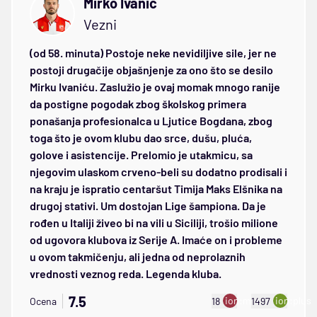
Mirko Ivanić
Vezni
(od 58. minuta) Postoje neke nevidiljive sile, jer ne
postoji drugačije objašnjenje za ono što se desilo
Mirku Ivaniću. Zaslužio je ovaj momak mnogo ranije
da postigne pogodak zbog školskog primera
ponašanja profesionalca u Ljutice Bogdana, zbog
toga što je ovom klubu dao srce, dušu, pluća,
golove i asistencije. Prelomio je utakmicu, sa
njegovim ulaskom crveno-beli su dodatno prodisali i
na kraju je ispratio centaršut Timija Maks Elšnika na
drugoj stativi. Um dostojan Lige šampiona. Da je
rođen u Italiji živeo bi na vili u Siciliji, trošio milione
od ugovora klubova iz Serije A. Imaće on i probleme
u ovom takmičenju, ali jedna od neprolaznih
vrednosti veznog reda. Legenda kluba.
7.5
ion:minus
ion:plus
Ocena
18
1497