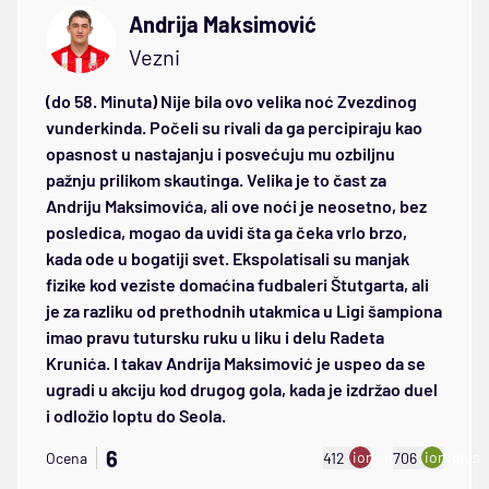
Andrija Maksimović
Vezni
(do 58. Minuta) Nije bila ovo velika noć Zvezdinog
vunderkinda. Počeli su rivali da ga percipiraju kao
opasnost u nastajanju i posvećuju mu ozbiljnu
pažnju prilikom skautinga. Velika je to čast za
Andriju Maksimovića, ali ove noći je neosetno, bez
posledica, mogao da uvidi šta ga čeka vrlo brzo,
kada ode u bogatiji svet. Ekspolatisali su manjak
fizike kod veziste domaćina fudbaleri Štutgarta, ali
je za razliku od prethodnih utakmica u Ligi šampiona
imao pravu tutursku ruku u liku i delu Radeta
Krunića. I takav Andrija Maksimović je uspeo da se
ugradi u akciju kod drugog gola, kada je izdržao duel
i odložio loptu do Seola.
6
ion:minus
ion:plus
Ocena
412
706