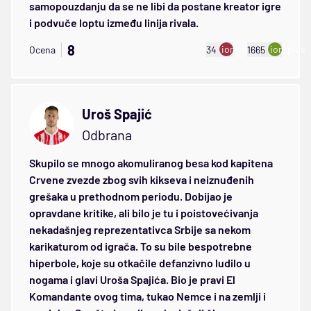
samopouzdanju da se ne libi da postane kreator igre
i podvuče loptu između linija rivala.
8
ion:minus
ion:plus
Ocena
34
1665
Uroš Spajić
Odbrana
Skupilo se mnogo akomuliranog besa kod kapitena
Crvene zvezde zbog svih kikseva i neiznuđenih
grešaka u prethodnom periodu. Dobijao je
opravdane kritike, ali bilo je tu i poistovećivanja
nekadašnjeg reprezentativca Srbije sa nekom
karikaturom od igrača. To su bile bespotrebne
hiperbole, koje su otkačile defanzivno ludilo u
nogama i glavi Uroša Spajića. Bio je pravi El
Komandante ovog tima, tukao Nemce i na zemlji i