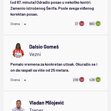
(od 67. minuta) Odradio posao u nekoliko kontri.
Zamenio istrošenog Šerifa. Posle svega viđenog
korektan posao.
-
ion:minus
ion:plus
Ocena
37
880
Dalsio Gomeš
Vezni
Pemalo vremena za konkretan utisak. Okuražio se i
on da raspali sa više od 25 metara.
-
ion:minus
ion:plus
Ocena
299
438
Vladan Milojević
Trener