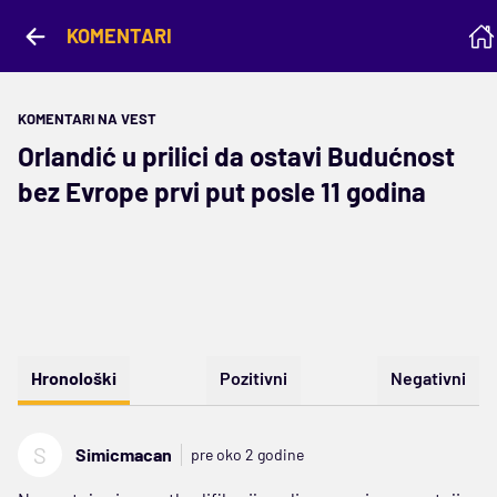
KOMENTARI
KOMENTARI NA VEST
Orlandić u prilici da ostavi Budućnost
bez Evrope prvi put posle 11 godina
Hronološki
Pozitivni
Negativni
S
Simicmacan
pre oko 2 godine