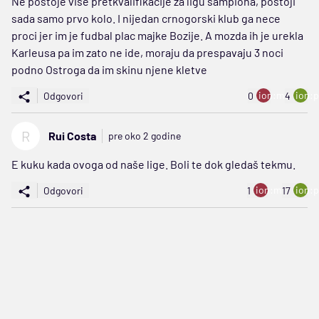
Ne postoje vise pretkvalifikacije za ligu sampiona, postoji
sada samo prvo kolo. I nijedan crnogorski klub ga nece
proci jer im je fudbal plac majke Bozije. A mozda ih je urekla
Karleusa pa im zato ne ide, moraju da prespavaju 3 noci
podno Ostroga da im skinu njene kletve
ion:minus
ion:p
Odgovori
0
4
R
Rui Costa
pre oko 2 godine
E kuku kada ovoga od naše lige. Boli te dok gledaš tekmu.
ion:minus
ion:p
Odgovori
1
17