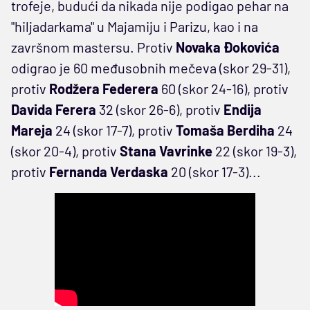
trofeje, budući da nikada nije podigao pehar na
"hiljadarkama" u Majamiju i Parizu, kao i na
završnom mastersu. Protiv
Novaka Đokovića
odigrao je 60 međusobnih mečeva (skor 29-31),
protiv
Rodžera Federera
60 (skor 24-16), protiv
Davida Ferera
32 (skor 26-6), protiv
Endija
Mareja
24 (skor 17-7), protiv
Tomaša Berdiha
24
(skor 20-4), protiv
Stana Vavrinke
22 (skor 19-3),
protiv
Fernanda Verdaska
20 (skor 17-3)...