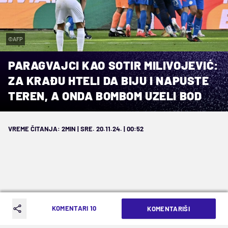
©AFP
PARAGVAJCI KAO SOTIR MILIVOJEVIĆ:
ZA KRAĐU HTELI DA BIJU I NAPUSTE
TEREN, A ONDA BOMBOM UZELI BOD
VREME ČITANJA: 2MIN | SRE. 20.11.24. | 00:52
Sve čari južnoameričkih kvalifikacija
KOMENTARI 10
KOMENTARIŠI
viđene na kultnoj Alturi, veliki