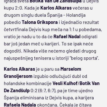
igrača sveta
Botika Van De Zandšulpa
u Dejvis
kupu 2:0. Kada je
Karlos Alkaras
večeras u
drugom singlu duela Španija - Holandija
pobedio
Talona Grikspora
i izjednačio rezultat
četvrtfinala Dejvis kup meča na 1:1 u pobedama,
vratio je nadu u to da će
Rafael Nadal
odigrati
bar još jedan meč u karijeri. To se ipak neće
dogoditi. Nikada više nećemo gledati drugog
najuspešnijeg tenisera u istoriji "belog sporta".
Karlos Alkaras
je u paru sa
Marselom
Granoljersom
izgubio odlučujući dubl od
holandske kombinacije
Vesli Kulhof
/
Botik Van
De Zandšulp
0:2 (6:7, 6:7), pa je time ujedno
Španija eliminisana iz Dejvis kupa, a karijera
Rafaela Nadala
okončana. Čekala je čitava