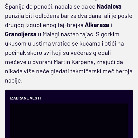
Španija do ponoći, nadala se da će
Nadalova
penzija biti odložena bar za dva dana, ali je posle
drugog izgubljenog taj-brejka
Alkarasa
i
Granoljersa
u Malagi nastao tajac. S gorkim
ukusom u ustima vratiće se kućama i otići na
počinak skoro svi koji su večeras gledali
mečeve u dvorani Martin Karpena, znajući da
nikada više neće gledati takmičarski meč heroja
nacije.
IZABRANE VESTI