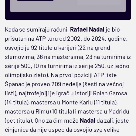
Kada se sumiraju računi,
Rafael Nadal
je bio
prisutan na ATP turu od 2002. do 2024. godine,
osvojio je 92 titule u karijeri (22 na grend
slemovima, 36 na mastersima, 23 na turnirima iz
serije 500, 10 na turnirima iz serije 250, uz jedno
olimpijsko zlato). Na prvoj poziciji ATP liste
Španac je proveo 209 nedelja (šesti na večnoj
listi), najtrofejniji je igrač u istoriji Rolan Garosa
(14 titula), mastersa u Monte Karlu (11 titula),
mastersa u Rimu (10 titula) i mastersa u Madridu
(pet titula). Ono za čim može
Nadal
da žali, jeste
činjenica da nije uspeo da osvojio sve velike