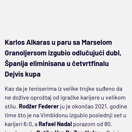
Karlos Alkaras u paru sa Marselom
Granoljersom izgubio odlučujući dubl,
Španija eliminisana u četvrtfinalu
Dejvis kupa
Kao da je teniserima iz velike trojke suđeno da
ne dožive oproštaj od igračke karijere u velikom
stilu.
Rodžer Federer
ju je okončao 2021. godine
time što je na Vimbldonu izgubio poslednji set u
karijeri 6:0, a
Rafael Nadal
porazom od 80.