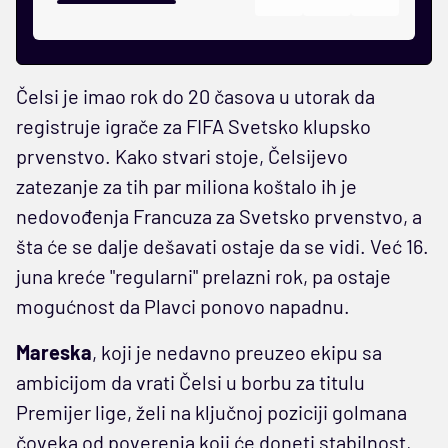
Čelsi je imao rok do 20 časova u utorak da
registruje igrače za FIFA Svetsko klupsko
prvenstvo. Kako stvari stoje, Čelsijevo
zatezanje za tih par miliona koštalo ih je
nedovođenja Francuza za Svetsko prvenstvo, a
šta će se dalje dešavati ostaje da se vidi. Već 16.
juna kreće "regularni" prelazni rok, pa ostaje
mogućnost da Plavci ponovo napadnu.
Mareska
, koji je nedavno preuzeo ekipu sa
ambicijom da vrati Čelsi u borbu za titulu
Premijer lige, želi na ključnoj poziciji golmana
čoveka od poverenja koji će doneti stabilnost,