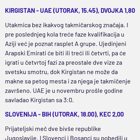
KIRGISTAN - UAE (UTORAK, 15.45), DVOJKA 1,80
Utakmica bez ikakvog takmičarskog značaja. I
pre poslednjeg kola treće faze kvalifikacija u
Aziji već je poznat rasplet A grupe. Ujedinjeni
Arapski Emirati će biti ili treći ili četvrti, pa će
igrati u četvrtoj fazi za preostale dve vize za
svetsku smotru, dok Kirgistan ne može da
makne sa petog mesta i za njega je takmičenje
završeno. UAE je u novembru prošle godine
savladao Kirgistan sa 3:0.
SLOVENIJA - BIH (UTORAK, 18.00), KEC 2,00
Prijateljski meč dve bivše republike
Jugoslavije. I Slovenci i Bosanci su pobedili u