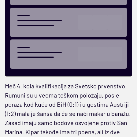
Meč 4. kola kvalifikacija za Svetsko prvenstvo.
Rumuni su u veoma teškom položaju, posle
poraza kod kuće od BiH (0:1) i u gostima Austriji
(1:2) mala je šansa da će se naći makar u baražu.
Zasad imaju samo bodove osvojene protiv San
Marina. Kipar takođe ima tri poena, ali iz dve