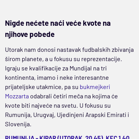
Nigde nećete naći veće kvote na
njihove pobede
Utorak nam donosi nastavak fudbalskih zbivanja
širom planete, a u fokusu su reprezentacije.
Igraju se kvalifikacije za Mundijal na tri
kontinenta, imamo i neke interesantne
prijateljske utakmice, pa su
bukmejkeri
Mozzarta
odabrali četiri meča na kojima će
kvote biti najveće na svetu. U fokusu su
Rumunija, Urugvaj, Ujedinjeni Arapski Emirati i
Slovenija.
RUMUNIJA - KIPAR (UTORAK, 20.45), KEC 1,40