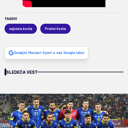
TAGOVI
najveća kvota
Promo kvote
Dodajte Mozzart Sport u vaš Google izbor
SLEDEĆA VEST