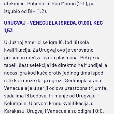
utakmice. Pobedio je San Marino (2:0), pa
izgubio od BiH (1:2).
URUGVAJ - VENECUELA (SREDA, 01.00), KEC
1,53
U Južnoj Americi se igra 16. (od 18) kola
kvalifikacija. Za Urugvaj ovo je verovatno
presudan meč za overu plasmana. Peti je na
tabeli, šest selekcija ide direktno na Mundijal, a
noćas igra kod kuće protiv jedinog tima ispod
crte koji može da ga ugrozi. Sedmoplasirana
Venecuela je u seriji od dva uzastopna trijumfa,
sada ima 18 bodova, tri manje od Urugvaja i
Kolumbije. U prvom krugu kvalifikacija, u
Karakasu, Urugvaj i Venecuela su odigrali 0:0.