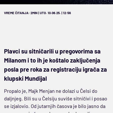
VREME ČITANJA: 2MIN | UTO. 10.06.25. | 12:56
Plavci su sitničarili u pregovorima sa
Milanom i to ih je koštalo zaključenja
posla pre roka za registraciju igrača za
klupski Mundijal
Propalo je, Majk Menjan ne dolazi u Čelsi do
daljnjeg. Bili su u Čelsiju suviše sitničivi i posao
se izjalovio. Od jutarnjih časova je bilo jasno da