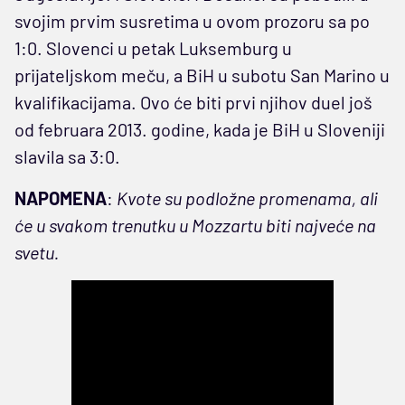
svojim prvim susretima u ovom prozoru sa po
1:0. Slovenci u petak Luksemburg u
prijateljskom meču, a BiH u subotu San Marino u
kvalifikacijama. Ovo će biti prvi njihov duel još
od februara 2013. godine, kada je BiH u Sloveniji
slavila sa 3:0.
NAPOMENA
:
Kvote su podložne promenama, ali
će u svakom trenutku u Mozzartu biti najveće na
svetu.