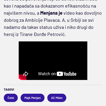
kao i napadača sa dokazanom efikasnošću na
najvišem nivou, a
Menjana je
video kao dovoljno
dobrog za Ambicije Plavaca. A, u Srbiji se svi
nadamo da takav status uživa i niko drugi do
heroj iz Tirane Đorđe Petrović.
TAGOVI
Čelsi
Majk Menjan
AC Milan