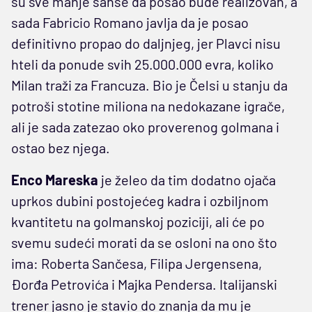
su sve manje šanse da posao bude realizovan, a
sada Fabricio Romano javlja da je posao
definitivno propao do daljnjeg, jer Plavci nisu
hteli da ponude svih 25.000.000 evra, koliko
Milan traži za Francuza. Bio je Čelsi u stanju da
potroši stotine miliona na nedokazane igrače,
ali je sada zatezao oko proverenog golmana i
ostao bez njega.
Enco Mareska
je želeo da tim dodatno ojača
uprkos dubini postojećeg kadra i ozbiljnom
kvantitetu na golmanskoj poziciji, ali će po
svemu sudeći morati da se osloni na ono što
ima: Roberta Sančesa, Filipa Jergensena,
Đorđa Petrovića i Majka Pendersa. Italijanski
trener jasno je stavio do znanja da mu je