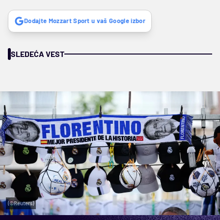
Dodajte Mozzart Sport u vaš Google izbor
SLEDEĆA VEST
(©Reuters)