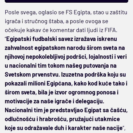
Posle svega, oglasio se FS Egipta, stao u zaštitu
igrača i stručnog štaba, a posle ovoga se
očekuje kakav će komentar dati ljudi iz FIFA.
“
Egipatski fudbalski savez izražava iskrenu
zahvalnost egipatskom narodu širom sveta na
njihovoj nepokolebljivoj podršci, lojalnosti i veri
u nacionalni tim tokom našeg putovanja na
Svetskom prvenstvu. Izuzetna podrška koju su
pokazali milioni Egipćana, kako kod kuće tako i
širom sveta, bila je izvor ogromnog ponosa i
motivacije za naše igrače i delegaciju.
Nacionalni tim je predstavljao Egipat sa čašću,
odlučnošću i hrabrošću, pružajući utakmice
koje su odražavale duh i karakter naše nacije
”,