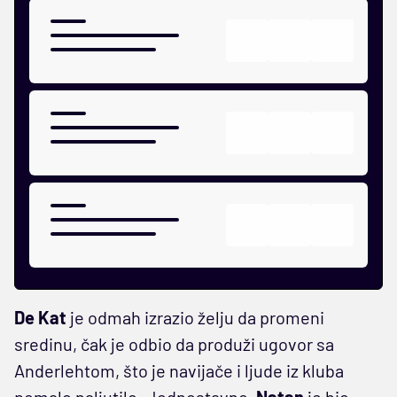
De Kat
je odmah izrazio želju da promeni
sredinu, čak je odbio da produži ugovor sa
Anderlehtom, što je navijače i ljude iz kluba
pomalo naljutilo. Jednostavno,
Natan
je bio