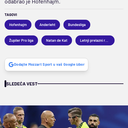
odabrao je Hofenhajm.
TAGOVI
Hofenhajm
Anderleht
Bundesliga
Župiler Pro liga
Natan de Kat
Letnji prelazni rok 2026
Dodajte Mozzart Sport u vaš Google izbor
SLEDEĆA VEST