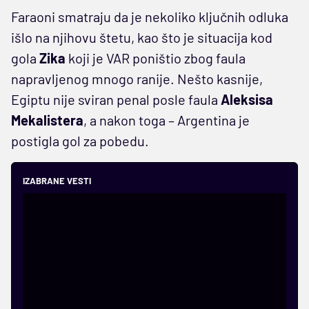
Faraoni smatraju da je nekoliko ključnih odluka
išlo na njihovu štetu, kao što je situacija kod
gola
Zika
koji je VAR poništio zbog faula
napravljenog mnogo ranije. Nešto kasnije,
Egiptu nije sviran penal posle faula
Aleksisa
Mekalistera
, a nakon toga – Argentina je
postigla gol za pobedu.
IZABRANE VESTI