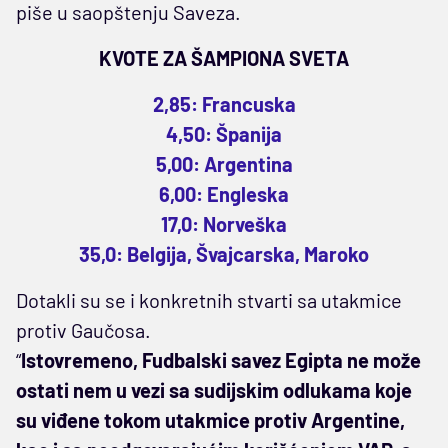
piše u saopštenju Saveza.
KVOTE ZA ŠAMPIONA SVETA
2,85: Francuska
4,50: Španija
5,00: Argentina
6,00: Engleska
17,0: Norveška
35,0: Belgija, Švajcarska, Maroko
Dotakli su se i konkretnih stvarti sa utakmice
protiv Gaučosa.
“
Istovremeno, Fudbalski savez Egipta ne može
ostati nem u vezi sa sudijskim odlukama koje
su viđene tokom utakmice protiv Argentine,