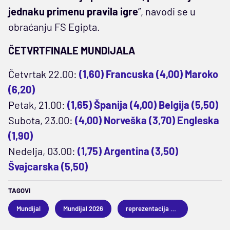
jednaku primenu pravila igre
”, navodi se u
obraćanju FS Egipta.
ČETVRTFINALE MUNDIJALA
Četvrtak 22.00:
(1,60) Francuska (4,00) Maroko
(6,20)
Petak, 21.00:
(1,65) Španija (4,00) Belgija (5,50)
Subota, 23.00:
(4,00) Norveška (3,70) Engleska
(1,90)
Nedelja, 03.00:
(1,75) Argentina (3,50)
Švajcarska (5,50)
TAGOVI
Mundijal
Mundijal 2026
reprezentacija Egipta