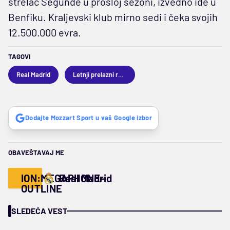
strelac Segunde u prošloj sezoni, izvedno ide u
Benfiku. Kraljevski klub mirno sedi i čeka svojih
12.500.000 evra.
TAGOVI
Real Madrid
Letnji prelazni rok 2026
Dodajte Mozzart Sport u vaš Google izbor
OBAVEŠTAVAJ ME
ION:MEGAPHONE-
Real Madrid
OUTLINE
SLEDEĆA VEST