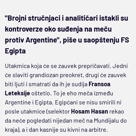
"Brojni stručnjaci i analitičari istakli su
kontroverze oko suđenja na meču
protiv Argentine", piše u saopštenju FS
Egipta
Utakmica koja će se zauvek prepričavati. Jedni
će slaviti grandiozan preokret, drugi će zauvek
biti ljuti i smatrati da ih je sudija
Fransoa
Leteksije
oštetio. To je eho meča između
Argentine i Egipta. Egipćani se nisu smirili ni
posle utakmice (selektor
Hosam Hasan
rekao
da neće pogledati nijedan meč na Mundijalu do
kraja), a i dan kasnije su kivni na arbitre.