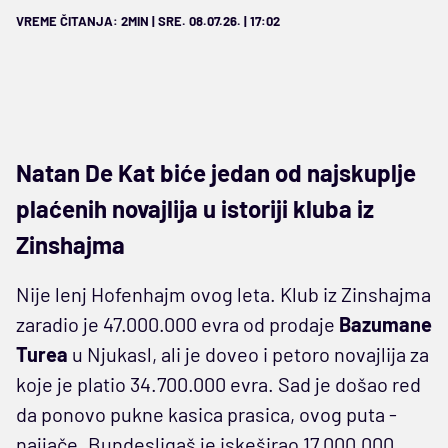
VREME ČITANJA: 2MIN | SRE. 08.07.26. | 17:02
Natan De Kat biće jedan od najskuplje
plaćenih novajlija u istoriji kluba iz
Zinshajma
Nije lenj Hofenhajm ovog leta. Klub iz Zinshajma
zaradio je 47.000.000 evra od prodaje
Bazumane
Turea
u Njukasl, ali je doveo i petoro novajlija za
koje je platio 34.700.000 evra. Sad je došao red
da ponovo pukne kasica prasica, ovog puta -
najjače. Bundesligaš je iskeširao 17.000.000