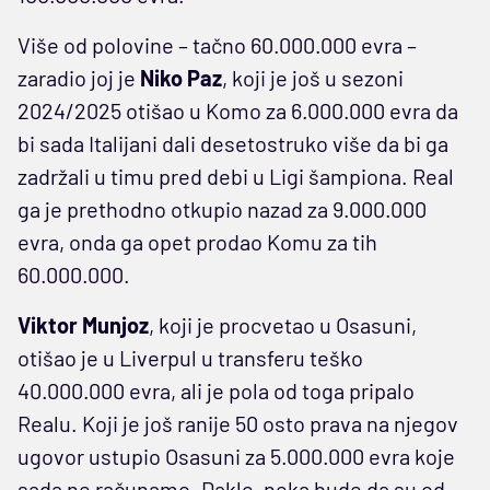
Više od polovine – tačno 60.000.000 evra –
zaradio joj je
Niko Paz
, koji je još u sezoni
2024/2025 otišao u Komo za 6.000.000 evra da
bi sada Italijani dali desetostruko više da bi ga
zadržali u timu pred debi u Ligi šampiona. Real
ga je prethodno otkupio nazad za 9.000.000
evra, onda ga opet prodao Komu za tih
60.000.000.
Viktor Munjoz
, koji je procvetao u Osasuni,
otišao je u Liverpul u transferu teško
40.000.000 evra, ali je pola od toga pripalo
Realu. Koji je još ranije 50 osto prava na njegov
ugovor ustupio Osasuni za 5.000.000 evra koje
sada ne računamo. Dakle, neka bude da su od