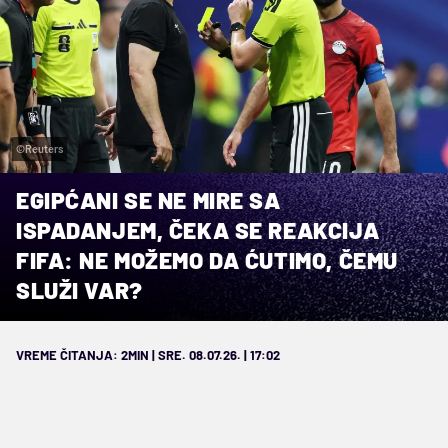
©Reuters
EGIPĆANI SE NE MIRE SA
ISPADANJEM, ČEKA SE REAKCIJA
FIFA: NE MOŽEMO DA ĆUTIMO, ČEMU
SLUŽI VAR?
VREME ČITANJA: 2MIN | SRE. 08.07.26. | 17:02