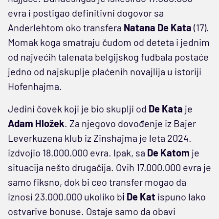
evra i postigao definitivni dogovor sa
Anderlehtom oko transfera
Natana De Kata
(17).
Momak koga smatraju čudom od deteta i jednim
od najvećih talenata belgijskog fudbala postaće
jedno od najskuplje plaćenih novajlija u istoriji
Hofenhajma.
Jedini čovek koji je bio skuplji od
De Kata
je
Adam Hložek
. Za njegovo dovođenje iz Bajer
Leverkuzena klub iz Zinshajma je leta 2024.
izdvojio 18.000.000 evra. Ipak, sa
De Katom
je
situacija nešto drugačija. Ovih 17.000.000 evra je
samo fiksno, dok bi ceo transfer mogao da
iznosi 23.000.000 ukoliko b
i De Kat
ispuno lako
ostvarive bonuse. Ostaje samo da obavi