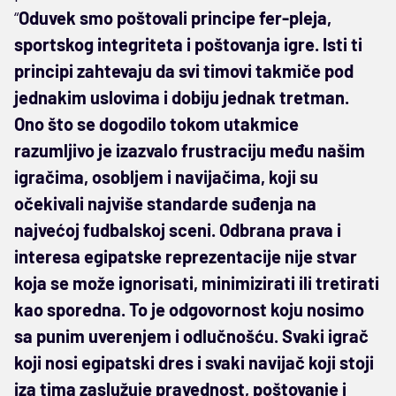
“
Oduvek smo poštovali principe fer-pleja,
sportskog integriteta i poštovanja igre. Isti ti
principi zahtevaju da svi timovi takmiče pod
jednakim uslovima i dobiju jednak tretman.
Ono što se dogodilo tokom utakmice
razumljivo je izazvalo frustraciju među našim
igračima, osobljem i navijačima, koji su
očekivali najviše standarde suđenja na
najvećoj fudbalskoj sceni. Odbrana prava i
interesa egipatske reprezentacije nije stvar
koja se može ignorisati, minimizirati ili tretirati
kao sporedna. To je odgovornost koju nosimo
sa punim uverenjem i odlučnošću. Svaki igrač
koji nosi egipatski dres i svaki navijač koji stoji
iza tima zaslužuje pravednost, poštovanje i