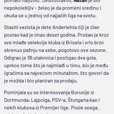
nepokolebljiv - želeo je da promeni sredinu i
okuša se u jednoj od najjačih liga na svetu.
Stasiti vezista je dete Anderlehta čiji je član
postao kad je imao deset godina. Prošao je kroz
sve mlađe selekcije kluba iz Brisela i vrlo brzo
skrenuo pažnju na sebe, pogotovo ove sezone.
Odigrao je 36 utakmica i postigao dva gola,
uprkos tome što je najmlađi u timu, bio je među
igračima sa najvećom minutažom, što govori da
je možda i bio planiran za prodaju.
Pominjala su se interesovanja Borusije iz
Dortmunda, Lajpciga, PSV-a, Štutgarta kao i
nekih klubova iz Premijer lige. Posle svega,