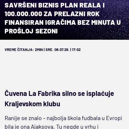
SAVRŠENI BIZNIS PLAN REALA I
100.000.000 ZA PRELAZNI ROK
FINANSIRAN IGRAČIMA BEZ MINUTA U
PROŠLOJ SEZONI
VREME ČITANJA: 2MIN | SRE. 08.07.26. | 17:02
Čuvena La Fabrika silno se isplaćuje
Kraljevskom klubu
Ranije se znalo – najbolja škola fudbala u Evropi
bila je ona Ajaksova. Tu negde u vrhu i