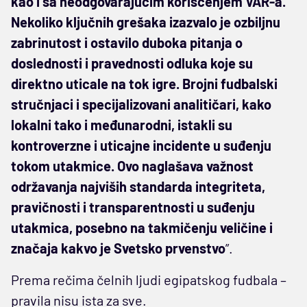
kao i sa neodgovarajućim korišćenjem VAR-a.
Nekoliko ključnih grešaka izazvalo je ozbiljnu
zabrinutost i ostavilo duboka pitanja o
doslednosti i pravednosti odluka koje su
direktno uticale na tok igre. Brojni fudbalski
stručnjaci i specijalizovani analitičari, kako
lokalni tako i međunarodni, istakli su
kontroverzne i uticajne incidente u suđenju
tokom utakmice. Ovo naglašava važnost
održavanja najviših standarda integriteta,
pravičnosti i transparentnosti u suđenju
utakmica, posebno na takmičenju veličine i
značaja kakvo je Svetsko prvenstvo
”.
Prema rečima čelnih ljudi egipatskog fudbala –
pravila nisu ista za sve.