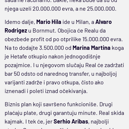
njega uzeli 20.000.000 evra, a ne 25.000.000.
Idemo dalje,
Mario Hila
ide u Milan, a
Alvaro
Rodrigez
u Bornmut. Obojica će Realu da
obezbede profit od po otprilike 15.000.000 evra.
Na to dodajte 3.500.000 od
Marina Martina
koga
je Hetafe otkupio nakon jednogodišnje
pozajmice. I u njegovom slučaju Real će zadržati
bar 50 odsto od narednog transfer, u najboljoj
varijanti zadrže i pravo otkupa, čisto ako
iznenadi i poleti iznad očekivanja.
Biznis plan koji savršeno funkcioniše. Drugi
plaćaju plate, drugi garantuju minute. Real skida
kajmak. I tek će, jer
Serhio Aribas
, najbolji