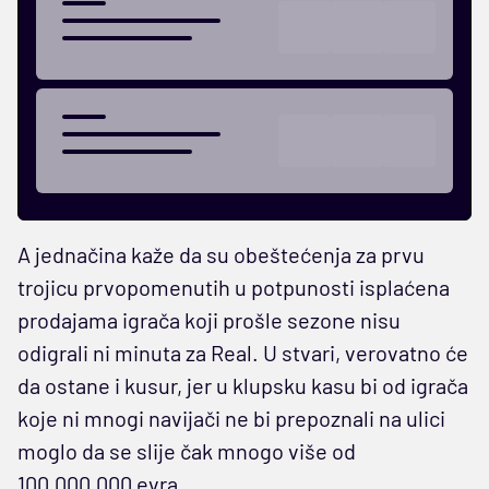
A jednačina kaže da su obeštećenja za prvu
trojicu prvopomenutih u potpunosti isplaćena
prodajama igrača koji prošle sezone nisu
odigrali ni minuta za Real. U stvari, verovatno će
da ostane i kusur, jer u klupsku kasu bi od igrača
koje ni mnogi navijači ne bi prepoznali na ulici
moglo da se slije čak mnogo više od
100.000.000 evra.