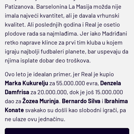
Patizanova. Barselonina La Masija možda nije
imala najveći kvantitet, ali je davala vrhunski
kvalitet. Ali poslednjih godina i Real je osetio
plodove rada sa najmlađima. Jer iako Madriđani
retko naprave klince za prvi tim kluba u kojem
igraju najbolji fudbaleri planete, bar uspevaju da
njima isplate dobar deo troškova.
Ovo leto je idealan primer, jer Real je kupio
Marka Kukurelju
za 55.000.000 evra,
Denzela
Damfrisa
za 20.000.000, dok je još 15.000.000
dao za
Žozea Murinja
.
Bernardo Silva
i
Ibrahima
Konate
svakako su došli kao slobodni igrači, pa
ne ulaze ovu jednačinu.