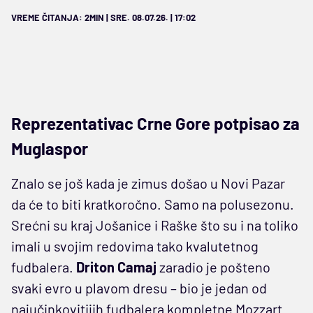
VREME ČITANJA: 2MIN | SRE. 08.07.26. | 17:02
Reprezentativac Crne Gore potpisao za
Muglaspor
Znalo se još kada je zimus došao u Novi Pazar
da će to biti kratkoročno. Samo na polusezonu.
Srećni su kraj Jošanice i Raške što su i na toliko
imali u svojim redovima tako kvalutetnog
fudbalera.
Driton Camaj
zaradio je pošteno
svaki evro u plavom dresu – bio je jedan od
najučinkovitijih fudbalera kompletne Mozzart