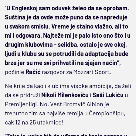
“
U Engleskoj sam oduvek želeo da se oprobam.
Suština je da ovde može puno da se napreduje
u svakom smislu. Vreme je stalno vlažno, ali to
mi i odgovara. Najteže mi je palo isto ono što i u
drugim klubovima - selidba, ostalo je sve okej,
ljudi u klubu su se potrudili da adaptacija bude
brza jer su me svi prihvatili na sjajan način”,
počinje
Račić
razgovor
za
Mozzart
Sport
.
Ne krije da kao i klub ima visoke ambicije, da želi
da se pridruži
Nikoli
Milenkoviću
i
Saši
Lukiću
u
Premijer ligi. No, Vest Bromvič Albion je
trenutno tim sa najviše remija u Čempionšipu,
čak 12 na 25 utakmice!
“
Tako je, voleo bih da uđemo do kraja sezone u