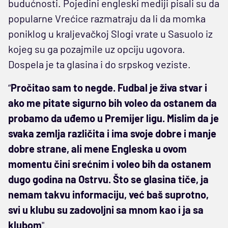
budućnosti. Pojedini engleski mediji pisali su da
popularne Vrećice razmatraju da li da momka
poniklog u kraljevačkoj Slogi vrate u Sasuolo iz
kojeg su ga pozajmile uz opciju ugovora.
Dospela je ta glasina i do srpskog veziste.
“
Pročitao sam to negde. Fudbal je živa stvar i
ako me pitate sigurno bih voleo da ostanem da
probamo da uđemo u Premijer ligu. Mislim da je
svaka zemlja različita i ima svoje dobre i manje
dobre strane, ali mene Engleska u ovom
momentu čini srećnim i voleo bih da ostanem
dugo godina na Ostrvu. Što se glasina tiče, ja
nemam takvu informaciju, već baš suprotno,
svi u klubu su zadovoljni sa mnom kao i ja sa
klubom
".