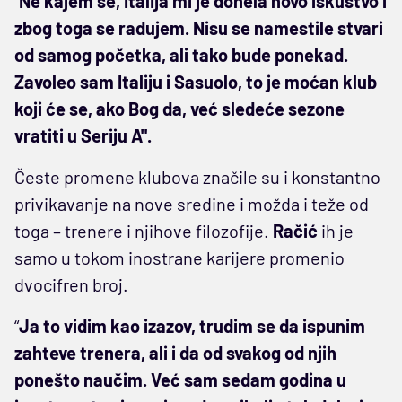
“
Ne kajem se, Italija mi je donela novo iskustvo i
zbog toga se radujem. Nisu se namestile stvari
od samog početka, ali tako bude ponekad.
Zavoleo sam Italiju i Sasuolo, to je moćan klub
koji će se, ako Bog da, već sledeće sezone
vratiti u Seriju A".
Česte promene klubova značile su i konstantno
privikavanje na nove sredine i možda i teže od
toga – trenere i njihove filozofije.
Račić
ih je
samo u tokom inostrane karijere promenio
dvocifren broj.
“
Ja to vidim kao izazov, trudim se da ispunim
zahteve trenera, ali i da od svakog od njih
ponešto naučim. Već sam sedam godina u