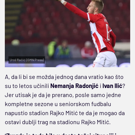
Uroš Račić (©MN Press)
A, da li bi se možda jednog dana vratio kao što
su to letos učinili
Nemanja
Radonjić
i
Ivan
Ilić
?
Jer utisak je da je prerano, posle samo jedne
kompletne sezone u seniorskom fudbalu
napustio stadion Rajko Mitić te da je mogao da
ostavi dublji trag na stadionu Rajko Mitić.