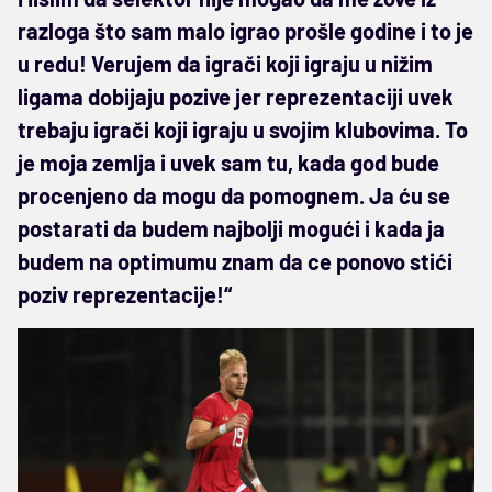
razloga što sam malo igrao prošle godine i to je
u redu! Verujem da igrači koji igraju u nižim
ligama dobijaju pozive jer reprezentaciji uvek
trebaju igrači koji igraju u svojim klubovima. To
je moja zemlja i uvek sam tu, kada god bude
procenjeno da mogu da pomognem. Ja ću se
postarati da budem najbolji mogući i kada ja
budem na optimumu znam da ce ponovo stići
poziv reprezentacije!“