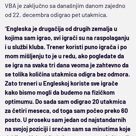
VBA je zaključno sa današnjim danom zajedno
od 22. decembra odigrao pet utakmica.
“
Engleska je drugačija od drugih zemalja u
kojima sam igrao, svi igrači su na raspolaganju
i u službi kluba. Trener koristi puno igrača i po
mom mišljenju to je u redu, ako pogledate da
se igra na svaka tri dana veoma je zahtevno da
se tolika količina utakmica odigra bez odmora.
Zato treneri u Engleskoj koriste sve igrače
kako bismo mogli da budemo na fizičkom
optimumu. Do sada sam odigrao 20 utakmica
za četiri meseca, od toga sam počeo preko 60
posto. U proseku sam jedan od najstandarnih
na svojoj poziciji i srećan sam sa minutima koje