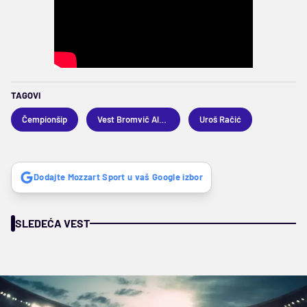
TAGOVI
Čempionšip
Vest Bromvič Albion
Uroš Račić
Dodajte Mozzart Sport u vaš Google izbor
SLEDEĆA VEST