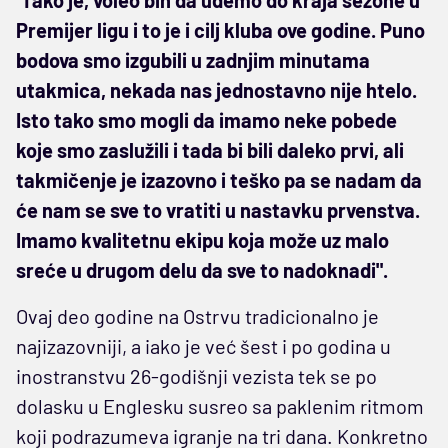
Premijer ligu i to je i cilj kluba ove godine. Puno
bodova smo izgubili u zadnjim minutama
utakmica, nekada nas jednostavno nije htelo.
Isto tako smo mogli da imamo neke pobede
koje smo zaslužili i tada bi bili daleko prvi, ali
takmičenje je izazovno i teško pa se nadam da
će nam se sve to vratiti u nastavku prvenstva.
Imamo kvalitetnu ekipu koja može uz malo
sreće u drugom delu da sve to nadoknadi".
Ovaj deo godine na Ostrvu tradicionalno je
najizazovniji, a iako je već šest i po godina u
inostranstvu 26-godišnji vezista tek se po
dolasku u Englesku susreo sa paklenim ritmom
koji podrazumeva igranje na tri dana. Konkretno