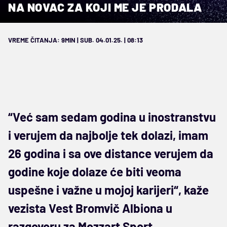
NA NOVAC ZA KOJI ME JE PRODALA
VREME ČITANJA: 9MIN | SUB. 04.01.25. | 08:13
“Već sam sedam godina u inostranstvu
i verujem da najbolje tek dolazi, imam
26 godina i sa ove distance verujem da
godine koje dolaze će biti veoma
uspešne i važne u mojoj karijeri“, kaže
vezista Vest Bromvič Albiona u
razgovoru za Mozzart Sport