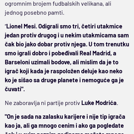
ogromnim brojem fudbalskih velikana, ali
jednog posebno pamti.
“
Lionel Mesi. Odigrali smo tri, četiri utakmice
jedan protiv drugog i u nekim utakmicama sam
čak bio jako dobar protiv njega. U tom trenutku
smo igrali dobro i pobeđivali Real Madrid, a
Barseloni uzimali bodove, ali mislim da je to
igrač koji kada je raspoložen deluje kao neko
ko je sišao sa druge planete i nemoguće ga je
čuvati".
Ne zaboravlja ni partije protiv
Luke
Modrića
.
"On je sada na zalasku karijere i nije tip igrača
kao ja, ali ga mnogo cenim i ako ga pogledate