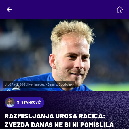
Uroš Račić (©Guliver Images/xDennisxGoodwinx)
S. STANKOVIĆ
RAZMIŠLJANJA UROŠA RAČIĆA:
ZVEZDA DANAS NE BI NI POMISLILA