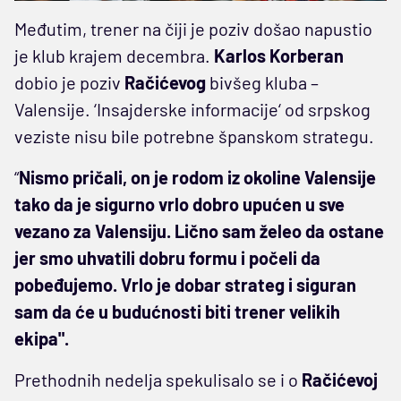
Međutim, trener na čiji je poziv došao napustio
je klub krajem decembra.
Karlos
Korberan
dobio je poziv
Račićevog
bivšeg kluba –
Valensije. ‘Insajderske informacije‘ od srpskog
veziste nisu bile potrebne španskom strategu.
“
Nismo pričali, on je rodom iz okoline Valensije
tako da je sigurno vrlo dobro upućen u sve
vezano za Valensiju. Lično sam želeo da ostane
jer smo uhvatili dobru formu i počeli da
pobeđujemo. Vrlo je dobar strateg i siguran
sam da će u budućnosti biti trener velikih
ekipa".
Prethodnih nedelja spekulisalo se i o
Račićevoj