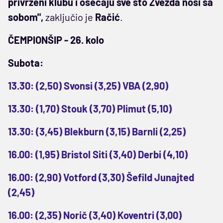
privrženi klubu i osećaju sve što Zvezda nosi sa
sobom",
zaključio je
Račić
.
ČEMPIONŠIP - 26. kolo
Subota:
13.30: (2,50) Svonsi (3,25) VBA (2,90)
13.30: (1,70) Stouk (3,70) Plimut (5,10)
13.30: (3,45) Blekburn (3,15) Barnli (2,25)
16.00: (1,95) Bristol Siti (3,40) Derbi (4,10)
16.00: (2,90) Votford (3,30) Šefild Junajted
(2,45)
16.00: (2,35) Norič (3,40) Koventri (3,00)