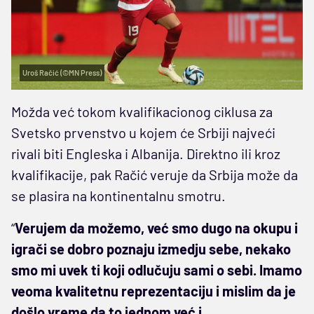
Uroš Račić (©MN Press)
Možda već tokom kvalifikacionog ciklusa za
Svetsko prvenstvo u kojem će Srbiji najveći
rivali biti Engleska i Albanija. Direktno ili kroz
kvalifikacije, pak Račić veruje da Srbija može da
se plasira na kontinentalnu smotru.
“
Verujem da možemo, već smo dugo na okupu i
igrači se dobro poznaju izmedju sebe, nekako
smo mi uvek ti koji odlučuju sami o sebi. Imamo
veoma kvalitetnu reprezentaciju i mislim da je
došlo vreme da to jednom već i