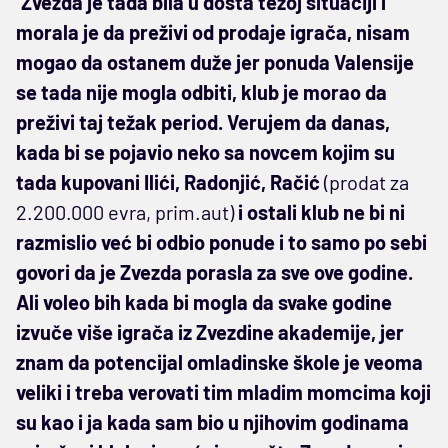
“
Zvezda je tada bila u dosta težoj situaciji i
morala je da preživi od prodaje igrača, nisam
mogao da ostanem duže jer ponuda Valensije
se tada nije mogla odbiti, klub je morao da
preživi taj težak period. Verujem da danas,
kada bi se pojavio neko sa novcem kojim su
tada kupovani Ilići, Radonjić, Račić
(prodat za
2.200.000 evra, prim.aut)
i ostali klub ne bi ni
razmislio već bi odbio ponude i to samo po sebi
govori da je Zvezda porasla za sve ove godine.
Ali voleo bih kada bi mogla da svake godine
izvuče više igrača iz Zvezdine akademije, jer
znam da potencijal omladinske škole je veoma
veliki i treba verovati tim mladim momcima koji
su kao i ja kada sam bio u njihovim godinama