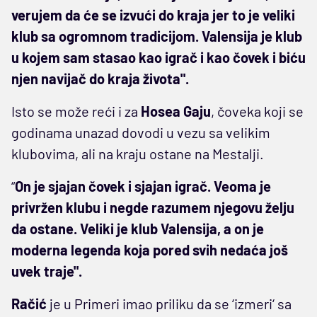
verujem da će se izvući do kraja jer to je veliki
klub sa ogromnom tradicijom. Valensija je klub
u kojem sam stasao kao igrač i kao čovek i biću
njen navijač do kraja života".
Isto se može reći i za
Hosea
Gaju
, čoveka koji se
godinama unazad dovodi u vezu sa velikim
klubovima, ali na kraju ostane na Mestalji.
“
On je sjajan čovek i sjajan igrač. Veoma je
privržen klubu i negde razumem njegovu želju
da ostane. Veliki je klub Valensija, a on je
moderna legenda koja pored svih nedaća još
uvek traje".
Račić
je u Primeri imao priliku da se ‘izmeri‘ sa