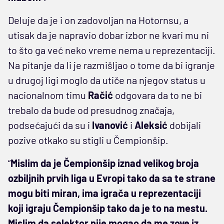
Deluje da je i on zadovoljan na Hotornsu, a
utisak da je napravio dobar izbor ne kvari mu ni
to što ga već neko vreme nema u reprezentaciji.
Na pitanje da li je razmišljao o tome da bi igranje
u drugoj ligi moglo da utiče na njegov status u
nacionalnom timu
Račić
odgovara da to ne bi
trebalo da bude od presudnog značaja,
podsećajući da su i
Ivanović
i
Aleksić
dobijali
pozive otkako su stigli u Čempionšip.
“
Mislim da je Čempionšip iznad velikog broja
ozbiljnih prvih liga u Evropi tako da sa te strane
mogu biti miran, ima igrača u reprezentaciji
koji igraju Čempionšip tako da je to na mestu.
Mislim da selektor nije mogao da me zove iz