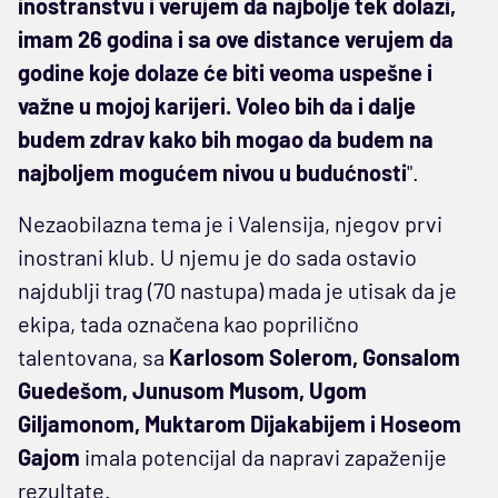
inostranstvu i verujem da najbolje tek dolazi,
imam 26 godina i sa ove distance verujem da
godine koje dolaze će biti veoma uspešne i
važne u mojoj karijeri. Voleo bih da i dalje
budem zdrav kako bih mogao da budem na
najboljem mogućem nivou u budućnosti
".
Nezaobilazna tema je i Valensija, njegov prvi
inostrani klub. U njemu je do sada ostavio
najdublji trag (70 nastupa) mada je utisak da je
ekipa, tada označena kao poprilično
talentovana, sa
Karlosom Solerom, Gonsalom
Guedešom, Junusom Musom, Ugom
Giljamonom, Muktarom Dijakabijem i Hoseom
Gajom
imala potencijal da napravi zapaženije
rezultate.