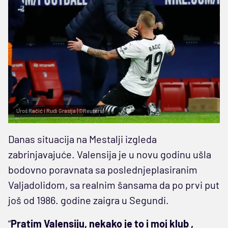
Uroš Račić i Rudi Grasija (©Reuters)
Danas situacija na Mestalji izgleda
zabrinjavajuće. Valensija je u novu godinu ušla
bodovno poravnata sa poslednjeplasiranim
Valjadolidom, sa realnim šansama da po prvi put
još od 1986. godine zaigra u Segundi.
“
Pratim Valensiju, nekako je to i moj klub ,