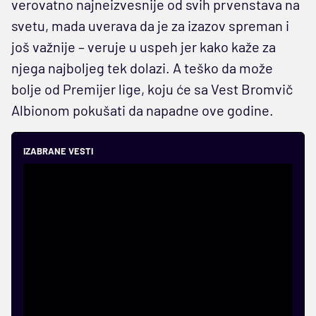
verovatno najneizvesnije od svih prvenstava na
svetu, mada uverava da je za izazov spreman i
još važnije – veruje u uspeh jer kako kaže za
njega najboljeg tek dolazi. A teško da može
bolje od Premijer lige, koju će sa Vest Bromvič
Albionom pokušati da napadne ove godine.
IZABRANE VESTI