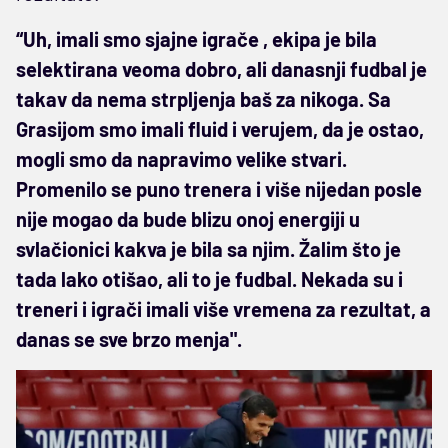
“Uh, imali smo sjajne igrače , ekipa je bila
selektirana veoma dobro, ali danasnji fudbal je
takav da nema strpljenja baš za nikoga.
Sa
Grasijom smo imali fluid i verujem, da je ostao,
mogli smo da napravimo velike stvari.
Promenilo se puno trenera i više nijedan posle
nije mogao da bude blizu onoj energiji u
svlačionici kakva je bila sa njim. Žalim što je
tada lako otišao, ali to je fudbal. Nekada su i
treneri i igrači imali više vremena za rezultat, a
danas se sve brzo menja".