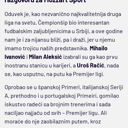
Oduvek je, kao nezvanično najkvalitetnija druga
liga na svetu, Čempionšip bio interesantan
fudbalskim zaljubljenicima u Srbiji, a ove godine
nam je i za nijansu bliži, pa i draži, jer u njemu
imamo trojicu naših predstavnika.
Mihailo
Ivanović
i
Milan
Aleksić
izabrali su ga kao prvu
inostranu stanicu u karijeri, a
Uroš
Račić
, nada
se, kao usputnu, na putu ka Premijer ligi.
Oprobao se u španskoj Primeri, italijanskoj Seriji
A, prethodno i u portugalskoj Primeiri, gomilao
iskustvo radeći sa brojnim trenerima i sada
naciljao najjaču od svih – Premijer ligu. Ali
moraće do nje zaobilaznim putem, kroz