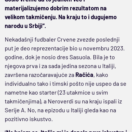
materijalizujemo dobrim rezultatom na
velikom takmičenju. Na kraju to i dugujemo
narodu u Srbiji“.
Nekadašnji fudbaler Crvene zvezde poslednji
put je deo reprezentacije bio u novembru 2023.
godine, dok je nosio dres Sasuola. Bila je to
njegova prva i za sada jedina sezona u Italiji,
završena razočaravajuće za
Račića
, kako
individualno tako i timski pošto nije uspeo da se
nametne kao starter (23 utakmice u svim
takmičenjima), a Neroverdi su na kraju ispali iz
Serije A. No, na epizodu u Italiji gleda kao na
pozitivno iskustvo.