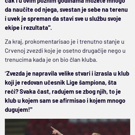
čak i u ovim poznim godinama možete mnogo
da naučite od njega, svestan je sebe na terenu
i uvek je spreman da stavi sve u službu svoje
ekipe i rezultata".
Za kraj, prokomentarisao je i trenutno stanje u
Crvenoj zvezdi koje je osetno drugačije nego u
trenucima kada je on bio član kluba.
“
Zvezda je napravila velike stvari i izrasla u klub
koji je redovan učesnik Lige šampiona, šta
reći? Svaka čast, radujem se zbog njih, to je
klub u kojem sam se afirmisao i kojem mnogo
dugujem!"