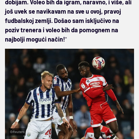
dobijam. Voleo bih da igram, naravno, i više, ali
još uvek se navikavam na sve u ovoj, pravoj
fudbalskoj zemlji. Došao sam isključivo na
poziv trenera i voleo bih da pomognem na
najbolji mogući način!
"
©Reuters