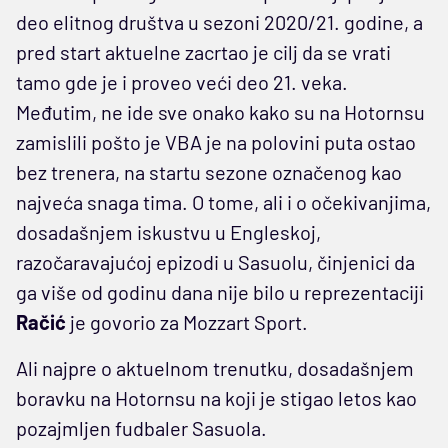
deo elitnog društva u sezoni 2020/21. godine, a
pred start aktuelne zacrtao je cilj da se vrati
tamo gde je i proveo veći deo 21. veka.
Međutim, ne ide sve onako kako su na Hotornsu
zamislili pošto je VBA je na polovini puta ostao
bez trenera, na startu sezone označenog kao
najveća snaga tima. O tome, ali i o očekivanjima,
dosadašnjem iskustvu u Engleskoj,
razočaravajućoj epizodi u Sasuolu, činjenici da
ga više od godinu dana nije bilo u reprezentaciji
Račić
je govorio za Mozzart Sport.
Ali najpre o aktuelnom trenutku, dosadašnjem
boravku na Hotornsu na koji je stigao letos kao
pozajmljen fudbaler Sasuola.