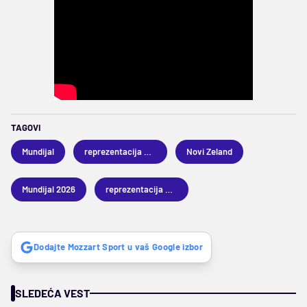
TAGOVI
Mundijal
reprezentacija Engleske
Novi Zeland
Mundijal 2026
reprezentacija Novog Zelanda
Dodajte Mozzart Sport u vaš Google izbor
SLEDEĆA VEST