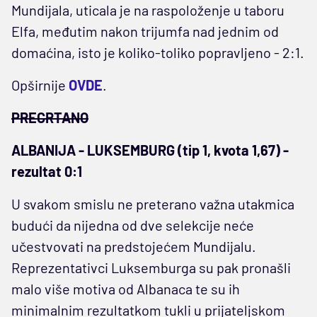
Mundijala, uticala je na raspoloženje u taboru
Elfa, međutim nakon trijumfa nad jednim od
domaćina, isto je koliko-toliko popravljeno - 2:1.
Opširnije
OVDE
.
PRECRTANO
ALBANIJA - LUKSEMBURG (tip 1, kvota 1,67) -
rezultat 0:1
U svakom smislu ne preterano važna utakmica
budući da nijedna od dve selekcije neće
učestvovati na predstojećem Mundijalu.
Reprezentativci Luksemburga su pak pronašli
malo više motiva od Albanaca te su ih
minimalnim rezultatkom tukli u prijateljskom