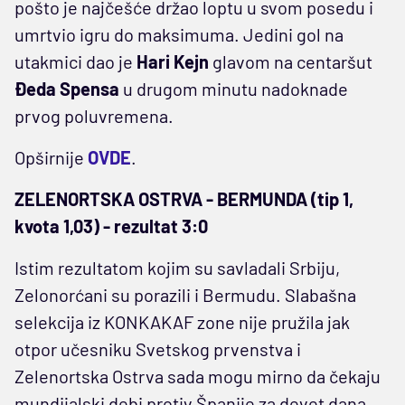
pošto je najčešće držao loptu u svom posedu i
umrtvio igru do maksimuma. Jedini gol na
utakmici dao je
Hari Kejn
glavom na centaršut
Đeda Spensa
u drugom minutu nadoknade
prvog poluvremena.
Opširnije
OVDE
.
ZELENORTSKA OSTRVA - BERMUNDA (tip 1,
kvota 1,03) - rezultat 3:0
Istim rezultatom kojim su savladali Srbiju,
Zelonorćani su porazili i Bermudu. Slabašna
selekcija iz KONKAKAF zone nije pružila jak
otpor učesniku Svetskog prvenstva i
Zelenortska Ostrva sada mogu mirno da čekaju
mundijalski debi protiv Španije za devet dana.