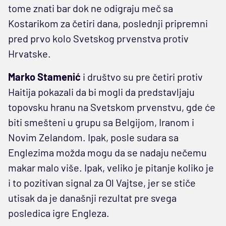
tome znati bar dok ne odigraju meč sa
Kostarikom za četiri dana, poslednji pripremni
pred prvo kolo Svetskog prvenstva protiv
Hrvatske.
Marko Stamenić
i društvo su pre četiri protiv
Haitija pokazali da bi mogli da predstavljaju
topovsku hranu na Svetskom prvenstvu, gde će
biti smešteni u grupu sa Belgijom, Iranom i
Novim Zelandom. Ipak, posle sudara sa
Englezima možda mogu da se nadaju nečemu
makar malo više. Ipak, veliko je pitanje koliko je
i to pozitivan signal za Ol Vajtse, jer se stiče
utisak da je današnji rezultat pre svega
posledica igre Engleza.