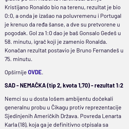
Kristijano Ronaldo bio na terenu, rezultat je bio
0:0, a onda je izašao na poluvremenu i Portugal
je krenuo da ređa šanse, a dve su pretvorene u
pogodak. Gol za 1:0 dao je baš Gonsalo Gedeš u
58. minutu, igrač koji je zamenio Ronalda.
Konačan rezultat postavio je Bruno Fernandeš u
75. minutu.
Opširnije
OVDE
.
SAD - NEMAČKA (tip 2, kvota 1,70) - rezultat 1:2
Nemci su u dosta lošem ambijentu dočekali
generalnu probu u Čikagu protiv reprezentacije
Sjedinjenih Američkih Država. Povreda Lenarta
Karla (18), koja ga je definitivno otpisala sa