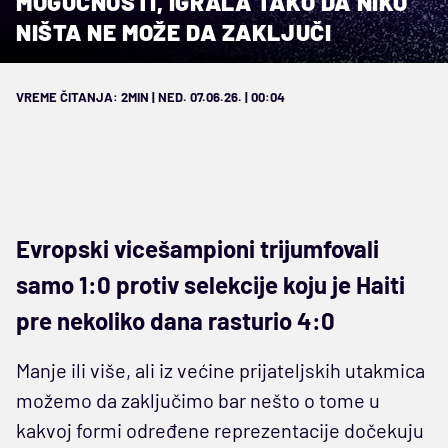
MOGUĆNOSTI, IGRALA TAKO DA NIKO
NIŠTA NE MOŽE DA ZAKLJUČI
VREME ČITANJA: 2MIN | NED. 07.06.26. | 00:04
Evropski vicešampioni trijumfovali
samo 1:0 protiv selekcije koju je Haiti
pre nekoliko dana rasturio 4:0
Manje ili više, ali iz većine prijateljskih utakmica
možemo da zaključimo bar nešto o tome u
kakvoj formi određene reprezentacije dočekuju