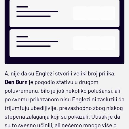
A, nije da su Englezi stvorili veliki broj prilika.
Den Burn
je pogodio stativu u drugom
poluvremenu, bilo je još nekoliko polušansi, ali
po svemu prikazanom nisu Englezi ni zaslužili da
trijumfuju ubedljivije, prevashodno zbog niskog
stepena zalaganja koji su pokazali. Utisak je da
su to svesno učinili, ali nećemo mnogo više o