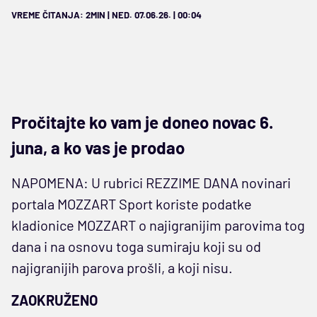
VREME ČITANJA: 2MIN | NED. 07.06.26. | 00:04
Pročitajte ko vam je doneo novac 6.
juna, a ko vas je prodao
NAPOMENA: U rubrici REZZIME DANA novinari
portala MOZZART Sport koriste podatke
kladionice MOZZART o najigranijim parovima tog
dana i na osnovu toga sumiraju koji su od
najigranijih parova prošli, a koji nisu.
ZAOKRUŽENO