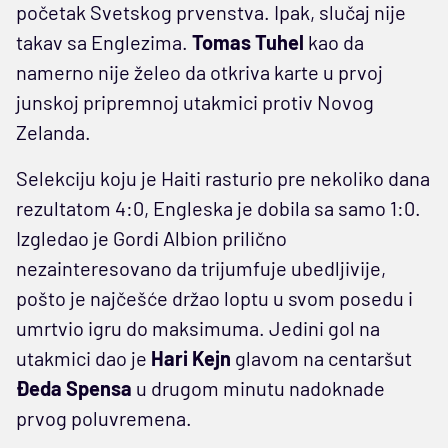
početak Svetskog prvenstva. Ipak, slučaj nije
takav sa Englezima.
Tomas Tuhel
kao da
namerno nije želeo da otkriva karte u prvoj
junskoj pripremnoj utakmici protiv Novog
Zelanda.
Selekciju koju je Haiti rasturio pre nekoliko dana
rezultatom 4:0, Engleska je dobila sa samo 1:0.
Izgledao je Gordi Albion prilično
nezainteresovano da trijumfuje ubedljivije,
pošto je najčešće držao loptu u svom posedu i
umrtvio igru do maksimuma. Jedini gol na
utakmici dao je
Hari Kejn
glavom na centaršut
Đeda Spensa
u drugom minutu nadoknade
prvog poluvremena.