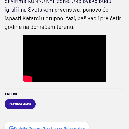
okvirima KONKAKAF zone. Ako ovako budu
igrali i na Svetskom
prvenstvu, ponovo će
ispasti Katarci u grupnoj fazi, baš kao i pre četiri
godine na domaćem terenu.
TAGOVI
rezzime dana
Dodajte Mozzart Sport u vaš Google izbor