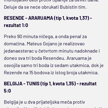
Deluje da se neće obrukati Bubistin tim.
RESENDE - ARARUAMA (tip 1, kvota 1,37) -
rezultat 1:0
Preko 90 minuta ničega, a onda penal za
domaćina. Mateus Gojano je realizovao
jedanaesterac u četvrtom minutu nadoknade i
doneo sva tri boda Resendeu. Araruama je
osvojila samo tri boda iz sedam utakmica, dok je
Rezende na 15 bodova iz istog broja utakmica.
BELGIJA - TUNIS (tip 1, kvota 1,35) - rezultat
5:0
Belgija je u dva prijateljska meča protiv