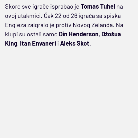
Skoro sve igrače isprabao je
Tomas Tuhel
na
ovoj utakmici. Čak 22 od 26 igrača sa spiska
Engleza zaigralo je protiv Novog Zelanda. Na
klupi su ostali samo
Din Henderson
,
Džošua
King
,
Itan Envaneri
i
Aleks Skot
.