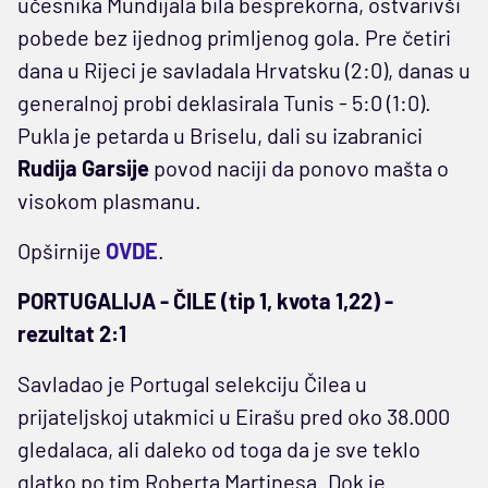
učesnika Mundijala bila besprekorna, ostvarivši
pobede bez ijednog primljenog gola. Pre četiri
dana u Rijeci je savladala Hrvatsku (2:0), danas u
generalnoj probi deklasirala Tunis - 5:0 (1:0).
Pukla je petarda u Briselu, dali su izabranici
Rudija Garsije
povod naciji da ponovo mašta o
visokom plasmanu.
Opširnije
OVDE
.
PORTUGALIJA - ČILE (tip 1, kvota 1,22) -
rezultat 2:1
Savladao je Portugal selekciju Čilea u
prijateljskoj utakmici u Eirašu pred oko 38.000
gledalaca, ali daleko od toga da je sve teklo
glatko po tim Roberta Martinesa. Dok je