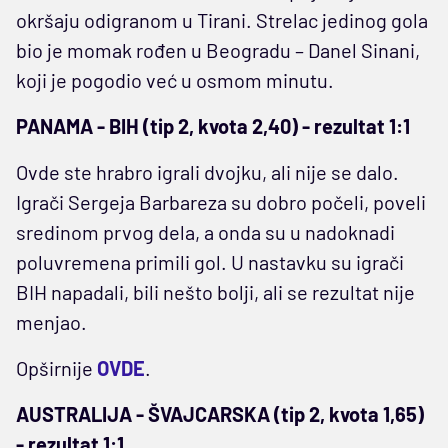
okršaju odigranom u Tirani. Strelac jedinog gola
bio je momak rođen u Beogradu – Danel Sinani,
koji je pogodio već u osmom minutu.
PANAMA - BIH (tip 2, kvota 2,40) - rezultat 1:1
Ovde ste hrabro igrali dvojku, ali nije se dalo.
Igrači Sergeja Barbareza su dobro počeli, poveli
sredinom prvog dela, a onda su u nadoknadi
poluvremena primili gol. U nastavku su igrači
BIH napadali, bili nešto bolji, ali se rezultat nije
menjao.
Opširnije
OVDE
.
AUSTRALIJA - ŠVAJCARSKA (tip 2, kvota 1,65)
- rezultat 1:1