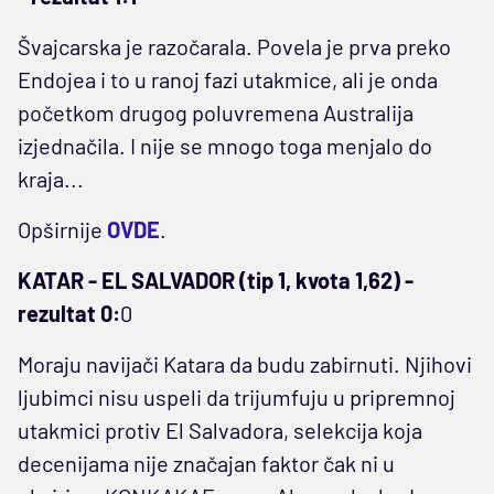
Švajcarska je razočarala. Povela je prva preko
Endojea i to u ranoj fazi utakmice, ali je onda
početkom drugog poluvremena Australija
izjednačila. I nije se mnogo toga menjalo do
kraja...
Opširnije
OVDE
.
KATAR - EL SALVADOR (tip 1, kvota 1,62) -
rezultat 0:
0
Moraju navijači Katara da budu zabirnuti. Njihovi
ljubimci nisu uspeli da trijumfuju u pripremnoj
utakmici protiv El Salvadora, selekcija koja
decenijama nije značajan faktor čak ni u