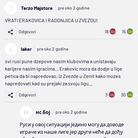
T
Terzo Majstore
pre oko 2 godine
VRATI ERAKOVICA I RADONJICA U ZVEZDU!
ion:minus
ion:p
Odgovori
18
15
L
laker
pre oko 2 godine
ovi rusi pune dzepove nasim klubovima a unistavaju
karijere nasim igracima... Erakovic mora da dodje u lige
petica da bi napredovao, iz Zvezde u Zenit kako mozes
napredovati kad su prejaki za svoju ligu...
ion:minus
ion:p
Odgovori
3
30
Н
нс бој
pre oko 2 godine
Руси у овој ситуацији једино могу да доводе
играче из наше лиге,јер други неће да дођу