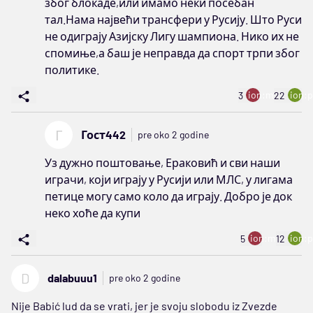
због блокаде,или имамо неки посебан
тал.Нама највећи трансфери у Русију. Што Руси
не одиграју Азијску Лигу шампиона. Нико их не
спомиње,а баш је неправда да спорт трпи због
политике.
ion:minus
ion:p
3
22
Г
Гост442
pre oko 2 godine
Уз дужно поштовање, Ераковић и сви наши
играчи, који играју у Русији или МЛС, у лигама
петице могу само коло да играју. Добро је док
неко хоће да купи
ion:minus
ion:p
5
12
D
dalabuuu1
pre oko 2 godine
Nije Babić lud da se vrati, jer je svoju slobodu iz Zvezde