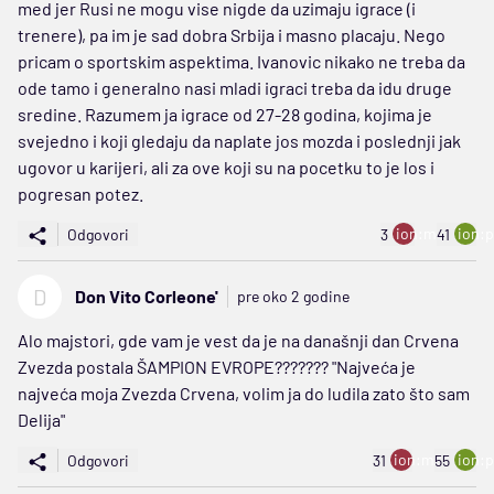
med jer Rusi ne mogu vise nigde da uzimaju igrace (i
trenere), pa im je sad dobra Srbija i masno placaju. Nego
pricam o sportskim aspektima. Ivanovic nikako ne treba da
ode tamo i generalno nasi mladi igraci treba da idu druge
sredine. Razumem ja igrace od 27-28 godina, kojima je
svejedno i koji gledaju da naplate jos mozda i poslednji jak
ugovor u karijeri, ali za ove koji su na pocetku to je los i
pogresan potez.
ion:minus
ion:p
Odgovori
3
41
D
Don Vito Corleone'
pre oko 2 godine
Alo majstori, gde vam je vest da je na današnji dan Crvena
Zvezda postala ŠAMPION EVROPE??????? "Najveća je
najveća moja Zvezda Crvena, volim ja do ludila zato što sam
Delija"
ion:minus
ion:p
Odgovori
31
55