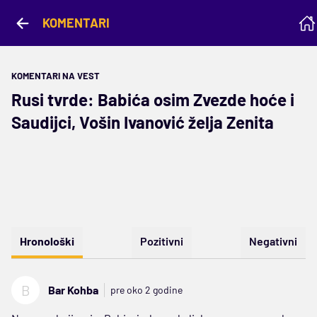
KOMENTARI
KOMENTARI NA VEST
Rusi tvrde: Babića osim Zvezde hoće i
Saudijci, Vošin Ivanović želja Zenita
Hronološki
Pozitivni
Negativni
B
Bar Kohba
pre oko 2 godine