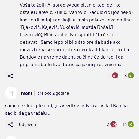
Voša to želi). A ispred svega pitanje kod ide i ko
ostaje (Carević, Zukić, Ivanović, Radulović i još neko),
kao i da li ostaju oni koji su malo pokazali ove godine
(Bjeković, Kajević, Vukčević, možda Đoša i/ili
Lazarević). Biće zanimljivo ispratiti šta će se
dešavati. Samo lepo bi bilo što pre da bude ako
može, treba se spremati za evrokvalifikacije. Treba
Bandović na vreme da zna sa čime će da radi i da
priprema budu kvalitetne sa jakim protivnicima.
ion:minus
ion:p
0
8
M
moni
pre oko 2 godine
samo nek ide gde god...u zvezdi se jedva ratosilali Babića,
sad bi da ga vraćaju ..
ion:minus
ion:p
Odgovori
3
13