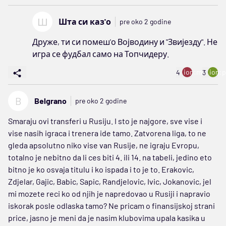
Ш
Шта си каз'о
pre oko 2 godine
Друже, ти си помеш'о Војводину и "Звијезду". Не
игра се фудбал само на Топчидеру.
ion:minus
ion:p
4
3
B
Belgrano
pre oko 2 godine
Smaraju ovi transferi u Rusiju. I sto je najgore, sve vise i
vise nasih igraca i trenera ide tamo. Zatvorena liga, to ne
gleda apsolutno niko vise van Rusije, ne igraju Evropu,
totalno je nebitno da li ces biti 4. ili 14. na tabeli, jedino eto
bitno je ko osvaja titulu i ko ispada i to je to. Erakovic,
Zdjelar, Gajic, Babic, Sapic, Randjelovic, Ivic, Jokanovic, jel
mi mozete reci ko od njih je napredovao u Rusiji i napravio
iskorak posle odlaska tamo? Ne pricam o finansijskoj strani
price, jasno je meni da je nasim klubovima upala kasika u