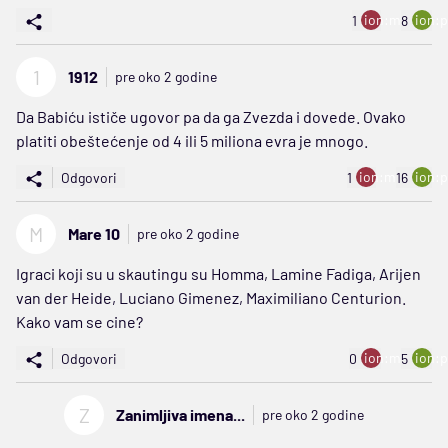
ion:minus
ion:p
1
8
1
1912
pre oko 2 godine
Da Babiću ističe ugovor pa da ga Zvezda i dovede. Ovako
platiti obeštećenje od 4 ili 5 miliona evra je mnogo.
ion:minus
ion:p
Odgovori
1
16
M
Mare 10
pre oko 2 godine
Igraci koji su u skautingu su Homma, Lamine Fadiga, Arijen
van der Heide, Luciano Gimenez, Maximiliano Centurion.
Kako vam se cine?
ion:minus
ion:p
Odgovori
0
5
Z
Zanimljiva imena...
pre oko 2 godine