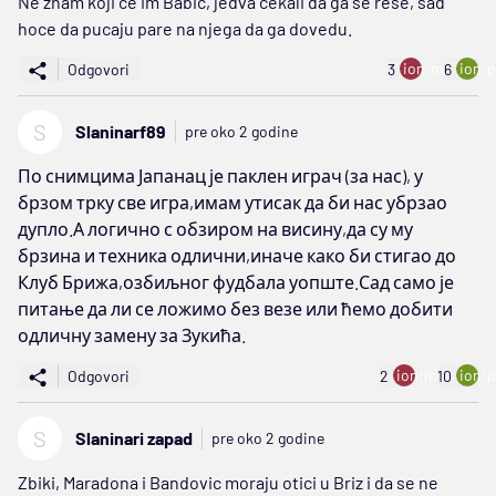
Ne znam koji ce im Babic, jedva cekali da ga se rese, sad
hoce da pucaju pare na njega da ga dovedu.
ion:minus
ion:p
Odgovori
3
6
S
Slaninarf89
pre oko 2 godine
По снимцима Јапанац је паклен играч (за нас), у
брзом трку све игра,имам утисак да би нас убрзао
дупло.А логично с обзиром на висину,да су му
брзина и техника одлични,иначе како би стигао до
Клуб Брижа,озбиљног фудбала уопште.Сад само је
питање да ли се ложимо без везе или ћемо добити
одличну замену за Зукића.
ion:minus
ion:p
Odgovori
2
10
S
Slaninari zapad
pre oko 2 godine
Zbiki, Maradona i Bandovic moraju otici u Briz i da se ne