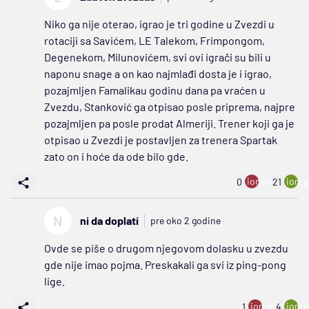
Niko ga nije oterao, igrao je tri godine u Zvezdi u
rotaciji sa Savićem, LE Talekom, Frimpongom,
Degenekom, Milunovićem, svi ovi igrači su bili u
naponu snage a on kao najmlađi dosta je i igrao,
pozajmljen Famalikau godinu dana pa vraćen u
Zvezdu, Stanković ga otpisao posle priprema, najpre
pozajmljen pa posle prodat Almeriji. Trener koji ga je
otpisao u Zvezdi je postavljen za trenera Spartak
zato on i hoće da ode bilo gde.
ion:minus
ion:p
0
21
N
ni da doplati
pre oko 2 godine
Ovde se piše o drugom njegovom dolasku u zvezdu
gde nije imao pojma. Preskakali ga svi iz ping-pong
lige.
ion:minus
ion:p
1
4