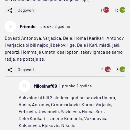
ion:minus
ion:p
Odgovori
1
13
F
Friends
pre oko 2 godine
Dovesti Antonova, Varjacica, Dele, Homa I Karikari. Antonov
i Varjacica bi bili najbolji bekovi lige, Dele i Kari, mladi, jaki,
prebrzi. Homma je umetnik sa lopton, takav igraca se samo
radja, ne postaje se.
ion:minus
ion:p
Odgovori
4
8
M
Milosinaf89
pre oko 2 godine
Bukvalno bi bili 2 sledece godine sa ovim timom.
Rosic, Antonov, Crnomarkovic, Korac, Varjacic,
Petrovic, Jovanovic, Savicevic, Homa, Seri,
Dele/Karikari.. Izmene Kembela, Vukanovica,
Kokanovic, Bjekovic, Nikolic