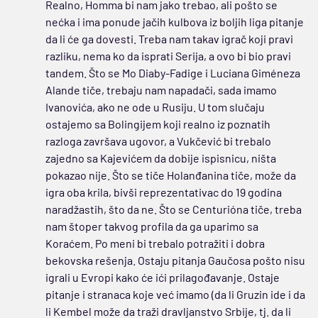
Realno, Homma bi nam jako trebao, ali pošto se
nećka i ima ponude jačih kulbova iz boljih liga pitanje
da li će ga dovesti. Treba nam takav igrač koji pravi
razliku, nema ko da isprati Serija, a ovo bi bio pravi
tandem. Što se Mo Diaby-Fadige i Luciana Giméneza
Alande tiče, trebaju nam napadači, sada imamo
Ivanovića, ako ne ode u Rusiju. U tom slučaju
ostajemo sa Bolingijem koji realno iz poznatih
razloga završava ugovor, a Vukčević bi trebalo
zajedno sa Kajevićem da dobije ispisnicu, ništa
pokazao nije. Što se tiče Holanđanina tiče, može da
igra oba krila, bivši reprezentativac do 19 godina
naradžastih, što da ne. Što se Centurióna tiče, treba
nam štoper takvog profila da ga uparimo sa
Koraćem. Po meni bi trebalo potražiti i dobra
bekovska rešenja. Ostaju pitanja Gaučosa pošto nisu
igrali u Evropi kako će ići prilagođavanje. Ostaje
pitanje i stranaca koje već imamo (da li Gruzin ide i da
li Kembel može da traži dravljanstvo Srbije, tj. da li