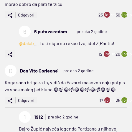
morao dobro da plati terziću
ion:minus
ion:p
Odgovori
23
30
6
6 puta za redom....
pre oko 2 godine
@dalab
.... To ti sigurno rekao tvoj idol Z.Pantic!
ion:minus
ion:p
12
20
D
Don Vito Corleone'
pre oko 2 godine
Koga sada briga za to, vidiš da Pazarci masovno daju potpis
za spas malog jsd kluba 😂🤣😂🤣😂😂🤣😂🤣😂🤣😂
ion:minus
ion:p
Odgovori
17
35
1
1912
pre oko 2 godine
Bajro Župić najveća legenda Partizana u njihovoj