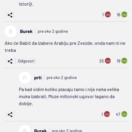
istoriji.
ion:minus
ion:p
1
16
B
Burek
pre oko 2 godine
Ako će Babić da izabere Arabiju pre Zvezde, onda nam ni ne
treba
ion:minus
ion:p
Odgovori
25
19
P
prti
pre oko 2 godine
Pa kad vidim koliko placaju tamo i nije neka velika
muka izabrati. Moze milionski ugovor lagano da
dobije.
ion:minus
ion:p
1
47
B
Burek
pre oko 2 godine