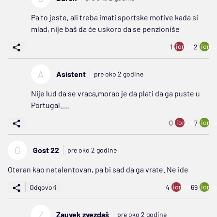
Pa to jeste, ali treba imati sportske motive kada si
mlad, nije baš da će uskoro da se penzioniše
ion:minus
ion:p
1
2
A
Asistent
pre oko 2 godine
Nije lud da se vraca,morao je da plati da ga puste u
Portugal.....
ion:minus
ion:p
0
7
G
Gost 22
pre oko 2 godine
Oteran kao netalentovan, pa bi sad da ga vrate. Ne ide
ion:minus
ion:p
Odgovori
4
69
Z
Zauvek zvezdaš
pre oko 2 godine