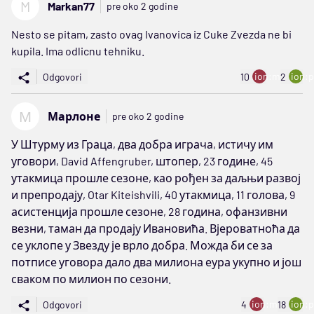
M
Markan77
pre oko 2 godine
Nesto se pitam, zasto ovag Ivanovica iz Cuke Zvezda ne bi
kupila. Ima odlicnu tehniku.
ion:minus
ion:p
Odgovori
10
2
М
Марлоне
pre oko 2 godine
У Штурму из Граца, два добра играча, истичу им
уговори, David Affengruber, штопер, 23 године, 45
утакмица прошле сезоне, као рођен за даљњи развој
и препродају, Otar Kiteishvili, 40 утакмица, 11 голова, 9
асистенција прошле сезоне, 28 година, офанзивни
везни, таман да продају Ивановића. Вјероватноћа да
се уклопе у Звезду је врло добра. Можда би се за
потписе уговора дало два милиона еура укупно и још
сваком по милион по сезони.
ion:minus
ion:p
Odgovori
4
18