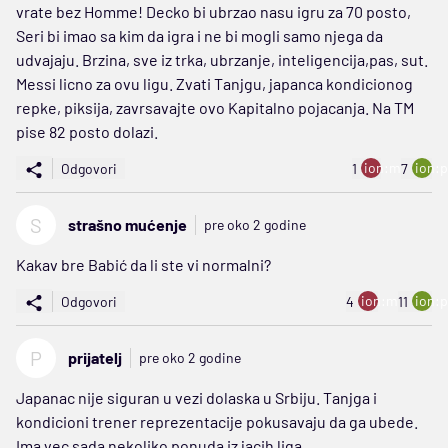
vrate bez Homme! Decko bi ubrzao nasu igru za 70 posto,
Seri bi imao sa kim da igra i ne bi mogli samo njega da
udvajaju. Brzina, sve iz trka, ubrzanje, inteligencija,pas, sut.
Messi licno za ovu ligu. Zvati Tanjgu, japanca kondicionog
repke, piksija, zavrsavajte ovo Kapitalno pojacanja. Na TM
pise 82 posto dolazi.
ion:minus
ion:p
Odgovori
1
7
S
strašno mućenje
pre oko 2 godine
Kakav bre Babić da li ste vi normalni?
ion:minus
ion:p
Odgovori
4
11
P
prijatelj
pre oko 2 godine
Japanac nije siguran u vezi dolaska u Srbiju. Tanjga i
kondicioni trener reprezentacije pokusavaju da ga ubede.
Ima vec sada nekoliko ponuda iz jacih liga.