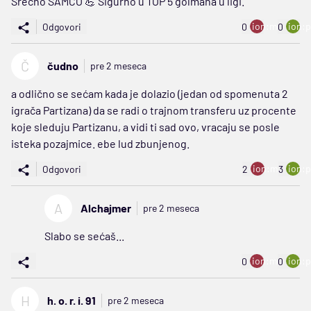
Srećno SAMČO 💪 Sigurno u TOP 5 golmana u ligi.
ion:minus
ion:p
Odgovori
0
0
Č
čudno
pre 2 meseca
a odlično se sećam kada je dolazio (jedan od spomenuta 2
igrača Partizana) da se radi o trajnom transferu uz procente
koje sleduju Partizanu, a vidi ti sad ovo, vracaju se posle
isteka pozajmice. ebe lud zbunjenog.
ion:minus
ion:p
Odgovori
2
3
A
Alchajmer
pre 2 meseca
Slabo se sećaš...
ion:minus
ion:p
0
0
H
h. o. r. i. 91
pre 2 meseca