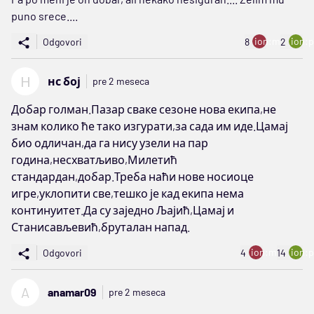
puno srece....
ion:minus
ion:p
Odgovori
8
2
Н
нс бој
pre 2 meseca
Добар голман.Пазар сваке сезоне нова екипа,не
знам колико ће тако изгурати,за сада им иде.Цамај
био одличан,да га нису узели на пар
година,несхватљиво,Милетић
стандардан,добар.Треба наћи нове носиоце
игре,уклопити све,тешко је кад екипа нема
континуитет.Да су заједно Љајић,Цамај и
Станисављевић,бруталан напад.
ion:minus
ion:p
Odgovori
4
14
A
anamar09
pre 2 meseca