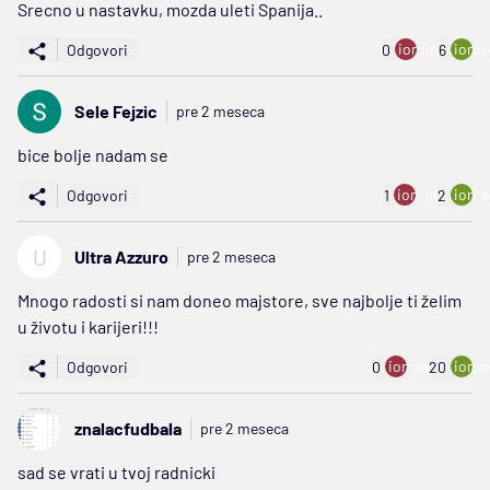
Srecno u nastavku, mozda uleti Spanija..
ion:minus
ion:p
Odgovori
0
6
Sele Fejzic
pre 2 meseca
bice bolje nadam se
ion:minus
ion:p
Odgovori
1
2
U
Ultra Azzuro
pre 2 meseca
Mnogo radosti si nam doneo majstore, sve najbolje ti želim
u životu i karijeri!!!
ion:minus
ion:p
Odgovori
0
20
znalacfudbala
pre 2 meseca
sad se vrati u tvoj radnicki