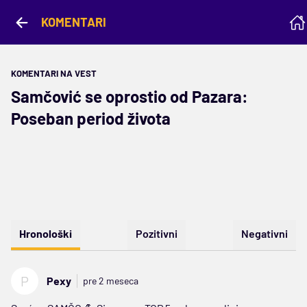
KOMENTARI
KOMENTARI NA VEST
Samčović se oprostio od Pazara:
Poseban period života
Hronološki
Pozitivni
Negativni
P
Pexy
pre 2 meseca