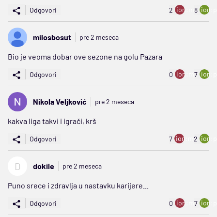
ion:minus
ion:p
Odgovori
2
8
milosbosut
pre 2 meseca
Bio je veoma dobar ove sezone na golu Pazara
ion:minus
ion:p
Odgovori
0
7
Nikola Veljković
pre 2 meseca
kakva liga takvi i igrači, krš
ion:minus
ion:p
Odgovori
7
2
D
dokile
pre 2 meseca
Puno srece i zdravlja u nastavku karijere...
ion:minus
ion:p
Odgovori
0
7