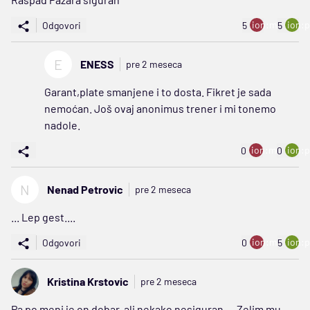
ion:minus
ion:p
Odgovori
5
5
E
ENESS
pre 2 meseca
Garant,plate smanjene i to dosta. Fikret je sada
nemoćan. Još ovaj anonimus trener i mi tonemo
nadole.
ion:minus
ion:p
0
0
N
Nenad Petrovic
pre 2 meseca
... Lep gest....
ion:minus
ion:p
Odgovori
0
5
Kristina Krstovic
pre 2 meseca
Pa po meni je on dobar, ali nekako nesiguran.... Zelim mu