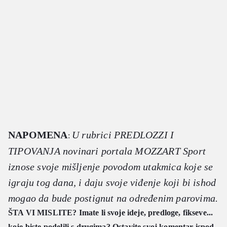
NAPOMENA
U rubrici PREDLOZZI I
:
TIPOVANJA novinari portala MOZZART Sport
iznose svoje mišljenje povodom utakmica koje se
igraju tog dana, i daju svoje viđenje koji bi ishod
mogao da bude postignut na određenim parovima.
ŠTA VI MISLITE? Imate li svoje ideje, predloge, fikseve...
koje biste podelili s drugima? Ostavite svoj komentar ispod