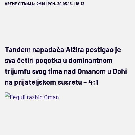
VREME ČITANJA: 2MIN | PON. 30.03.15. | 18:13
Tandem napadača Alžira postigao je
sva četiri pogotka u dominantnom
trijumfu svog tima nad Omanom u Dohi
na prijateljskom susretu – 4:1