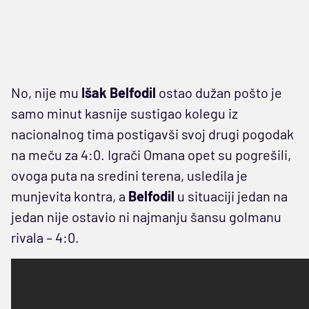
No, nije mu
Išak Belfodil
ostao dužan pošto je
samo minut kasnije sustigao kolegu iz
nacionalnog tima postigavši svoj drugi pogodak
na meču za 4:0. Igrači Omana opet su pogrešili,
ovoga puta na sredini terena, usledila je
munjevita kontra, a
Belfodil
u situaciji jedan na
jedan nije ostavio ni najmanju šansu golmanu
rivala – 4:0.