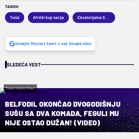
TAGOVI
Tunis
Afrički kup nacija
Ekvatorijalna Gvineja
Dodajte Mozzart Sport u vaš Google izbor
SLEDEĆA VEST
"Feguli razbio Oman"
BELFODIL OKONČAO DVOGODIŠNJU
SUŠU SA DVA KOMADA, FEGULI MU
NIJE OSTAO DUŽAN! (VIDEO)