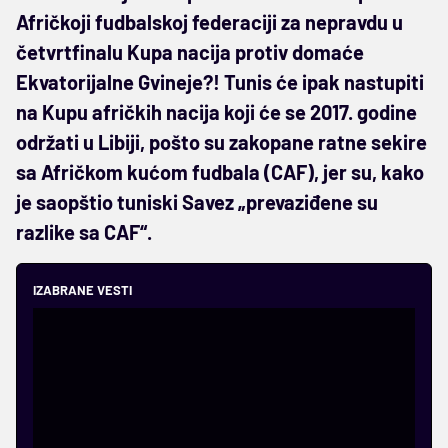
Afričkoji fudbalskoj federaciji za nepravdu u
četvrtfinalu Kupa nacija protiv domaće
Ekvatorijalne Gvineje?! Tunis će ipak nastupiti
na Kupu afričkih nacija koji će se 2017. godine
održati u Libiji, pošto su zakopane ratne sekire
sa Afričkom kućom fudbala (CAF), jer su, kako
je saopštio tuniski Savez „prevaziđene su
razlike sa CAF“.
IZABRANE VESTI