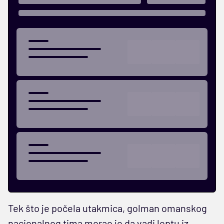
Tek što je počela utakmica, golman omanskog
nacionalnog tima morao je da vadi loptu iz