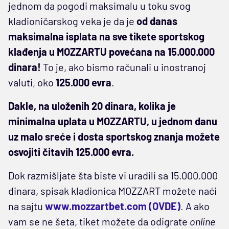
jednom da pogodi maksimalu u toku svog
kladioničarskog veka je da je
od danas
maksimalna isplata na sve tikete sportskog
klađenja u MOZZARTU povećana na 15.000.000
dinara!
To je, ako bismo računali u inostranoj
valuti, oko
125.000 evra
.
Dakle, na uloženih 20 dinara, kolika je
minimalna uplata u MOZZARTU, u jednom danu
uz malo sreće i dosta sportskog znanja možete
osvojiti čitavih 125.000 evra.
Dok razmišljate šta biste vi uradili sa 15.000.000
dinara, spisak kladionica MOZZART možete naći
na sajtu
www.mozzartbet.com
(OVDE)
.
A ako
vam se ne šeta, tiket možete da odigrate
online