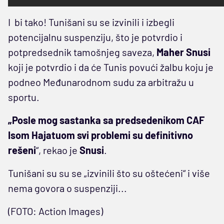
I bi tako! Tunišani su se izvinili i izbegli
potencijalnu suspenziju, što je potvrdio i
potpredsednik tamošnjeg saveza,
Maher Snusi
koji je potvrdio i da će Tunis povući žalbu koju je
podneo Međunarodnom sudu za arbitražu u
sportu.
„Posle mog sastanka sa predsedenikom CAF
Isom Hajatuom svi problemi su definitivno
rešeni
“, rekao je
Snusi
.
Tunišani su su se „izvinili što su oštećeni“ i više
nema govora o suspenziji...
(FOTO: Action Images)