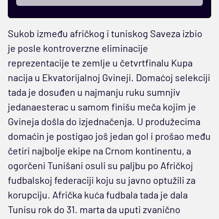
Sukob između afričkog i tuniskog Saveza izbio
je posle kontroverzne eliminacije
reprezentacije te zemlje u četvrtfinalu Kupa
nacija u Ekvatorijalnoj Gvineji. Domaćoj selekciji
tada je dosuđen u najmanju ruku sumnjiv
jedanaesterac u samom finišu meča kojim je
Gvineja došla do izjednačenja. U produžecima
domaćin je postigao još jedan gol i prošao među
četiri najbolje ekipe na Crnom kontinentu, a
ogorčeni Tunišani osuli su paljbu po Afričkoj
fudbalskoj federaciji koju su javno optužili za
korupciju. Afrička kuća fudbala tada je dala
Tunisu rok do 31. marta da uputi zvanično