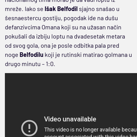
mreže. Iako se
Išak Belfodil
sjajno snašao u
šesnaestercu gostiju, pogodak ide na dušu
defanzivcima Omana koji su na užasan način
pokušali da izbiju loptu na dvadesetak metara
od svog gola, ona je posle odbitka pala pred
noge
Belfodilu
koji je rutinski matirao golmana u
drugo minutu – 1:0.