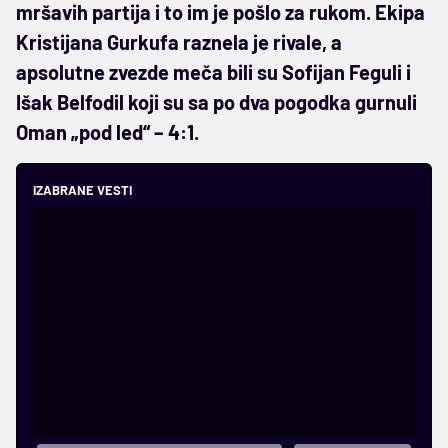
mršavih partija i to im je pošlo za rukom. Ekipa
Kristijana Gurkufa raznela je rivale, a
apsolutne zvezde meča bili su Sofijan Feguli i
Išak Belfodil koji su sa po dva pogodka gurnuli
Oman „pod led“ – 4:1.
IZABRANE VESTI