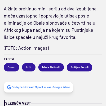
Alžir je prekinuo mini-seriju od dva izgubljena
meča uzastopno i popravio je utisak posle
eliminacije od Obale slonovače u četvrtfinalu
Afričkog kupa nacija na kojem su Pustinjske
lisice spadale u najuži krug favorita.
(FOTO: Action Images)
TAGOVI
Oman
Alžir
Ishak Belfodil
Sofijan Feguli
Dodajte Mozzart Sport u vaš Google izbor
SLEDEĆA VEST