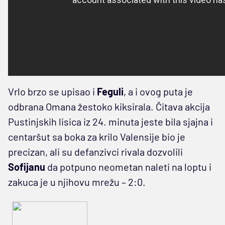
Vrlo brzo se upisao i
Feguli
, a i ovog puta je
odbrana Omana žestoko kiksirala. Čitava akcija
Pustinjskih lisica iz 24. minuta jeste bila sjajna i
centaršut sa boka za krilo Valensije bio je
precizan, ali su defanzivci rivala dozvolili
Sofijanu
da potpuno neometan naleti na loptu i
zakuca je u njihovu mrežu – 2:0.