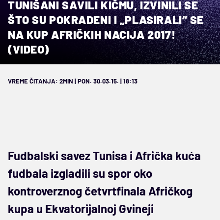
TUNIŠANI SAVILI KIČMU, IZVINILI SE
ŠTO SU POKRADENI I „PLASIRALI“ SE
NA KUP AFRIČKIH NACIJA 2017!
(VIDEO)
VREME ČITANJA: 2MIN | PON. 30.03.15. | 18:13
Fudbalski savez Tunisa i Afrička kuća
fudbala izgladili su spor oko
kontroverznog četvrtfinala Afričkog
kupa u Ekvatorijalnoj Gvineji