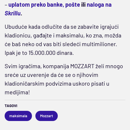
–
uplatom preko banke, pošte
ili
naloga na
Skrillu
.
Ubuduće kada odlučite da se zabavite igrajući
kladionicu, gađajte i maksimalu, ko zna, možda
će baš neko od vas biti sledeći multimilioner.
Ipak je to 15.000.000 dinara.
Svim igračima, kompanija MOZZART želi mnogo
sreće uz uverenje da će se o njihovim
kladioničarskim podvizima uskoro pisati u
medijima!
TAGOVI
maksimala
Mozzart