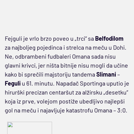
Fejguli je vrlo brzo poveo u „trci“ sa
Belfodilom
za najboljeg pojedinca i strelca na meču u Dohi.
Ne, odbrambeni fudbaleri Omana sada nisu
glavni krivci, jer ništa bitnije nisu mogli da učine
kako bi sprečili majstoriju tandema
Slimani
–
Feguli
u 61. minutu. Napadač Sportinga uputio je
hirurški precizan centaršut za alžirsku „desetku“
koja iz prve, volejom postiže ubedljivo najlepši
gol na meču i najavljuje katastrofu Omana – 3:0.