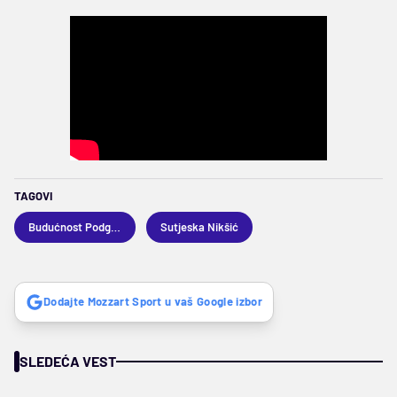
TAGOVI
Budućnost Podgorica
Sutjeska Nikšić
Dodajte Mozzart Sport u vaš Google izbor
SLEDEĆA VEST