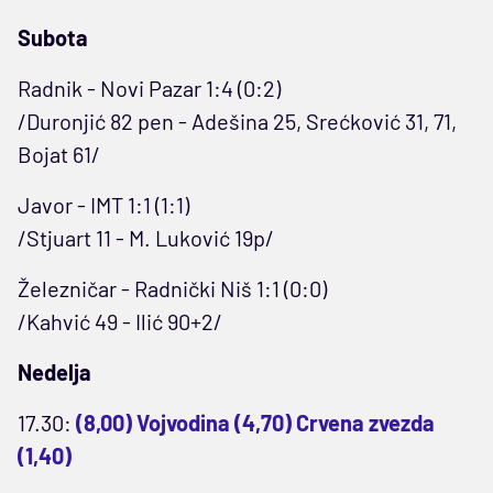
Subota
Radnik - Novi Pazar 1:4 (0:2)
/Duronjić 82 pen - Adešina 25, Srećković 31, 71,
Bojat 61/
Javor - IMT 1:1 (1:1)
/Stjuart 11 - M. Luković 19p/
Železničar - Radnički Niš 1:1 (0:0)
/Kahvić 49 - Ilić 90+2/
Nedelja
17.30:
(8,00) Vojvodina (4,70) Crvena zvezda
(1,40)