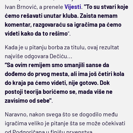
Ivan Brnović, a prenele
Vijesti
.
"To su stvari koje
ćemo rešavati unutar kluba. Zaista nemam
komentar, razgovaraću sa igračima pa ćemo
videti kako da to rešimo
“.
Kada je u pitanju borba za titulu, ovaj rezultat
najviše odgovara Dečiću...
“Sa ovim remijem smo smanjili sanse da
dođemo do prvog mesta, ali ima još četiri kola
do kraja pa ćemo videti, nije gotovo. Dok
postoji teorija borićemo se, mada više ne
zavisimo od sebe"
.
Naravno, nakon svega što se dogodilo među
igračima veliko je pitanje šta se može očekivati
od Podgoričana u finišu prvenstva...