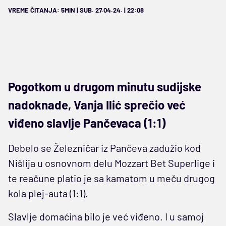
VREME ČITANJA: 5MIN | SUB. 27.04.24. | 22:08
Pogotkom u drugom minutu sudijske
nadoknade, Vanja Ilić sprečio već
viđeno slavlje Pančevaca (1:1)
Debelo se Železničar iz Pančeva zadužio kod
Nišlija u osnovnom delu Mozzart Bet Superlige i
te reačune platio je sa kamatom u meču drugog
kola plej-auta (1:1).
Slavlje domaćina bilo je već viđeno. I u samoj