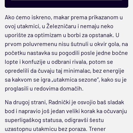
Ako ćemo iskreno, makar prema prikazanom u
ovoj utakmici, u Železničaru i nemaju neko
uporište za optimizam u borbi za opstanak. U
prvom poluvremenu nisu šutnuli u okvir gola, na
početku nastavka su pogodili posle jedne bočne
lopte i konfuzije u odbrani rivala, potom se
opredelili da čuvaju taj minimalac, bez energije
sa kakvom se igra „utakmica sezone“, kako su je
proglasili u redovima domačih.
Na drugoj strani, Radnički je osvojio baš sladak
bod i napravio još jedan veliki korak ka očuvanju
superligaškog statusa, odigravši šestu
uzastopnu utakmicu bez poraza. Trener