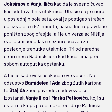
Joksimović Vanju Ilića
kao da je svesno čuvao
kao aduta za finiš utakmice. Ubacio ga je u igru
u poslednjih pola sata, ovaj je postigao strašan
gol iz voleja u 82. minutu, naknadno i opravdano
poništen zbog ofasjda, ali je univerzalac Nišlija
svoj osmi pogodak u sezoni sačuvao za
poslednje trenutke utakmice. Tri od naredna
četiri meča Radnički igra kod kuće i ima pred
sobom autoput ka opstanku.
A bio je kadrovski osakaćen ove večeri. Na
odsustvo
Bamidelea
i
Ada
zbog žutih kartona,
te
Stajića
zbog povrede, nadovezao se
izostanak
Vanje Ilića
i
Marka Petkovića
, koji su
ostali na klupi, pa se može reći da je Radnički