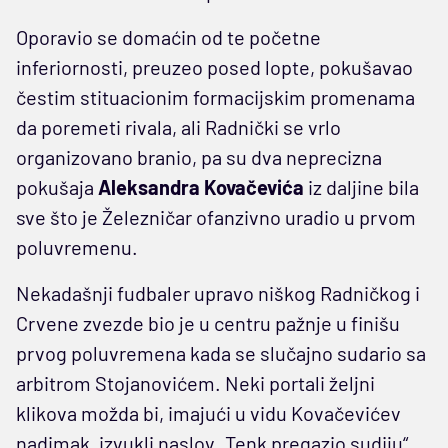
Oporavio se domaćin od te početne
inferiornosti, preuzeo posed lopte, pokušavao
čestim stituacionim formacijskim promenama
da poremeti rivala, ali Radnički se vrlo
organizovano branio, pa su dva neprecizna
pokušaja
Aleksandra Kovačevića
iz daljine bila
sve što je Železničar ofanzivno uradio u prvom
poluvremenu.
Nekadašnji fudbaler upravo niškog Radničkog i
Crvene zvezde bio je u centru pažnje u finišu
prvog poluvremena kada se slučajno sudario sa
arbitrom Stojanovićem. Neki portali željni
klikova možda bi, imajući u vidu Kovačevićev
nadimak, izvukli naslov „Tenk pregazio sudiju“,