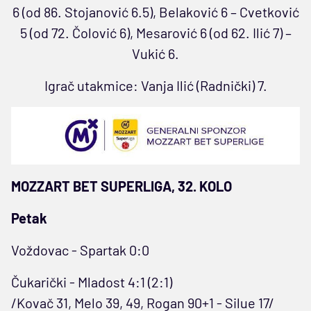
6 (od 86. Stojanović 6.5), Belaković 6 – Cvetković
5 (od 72. Čolović 6), Mesarović 6 (od 62. Ilić 7) –
Vukić 6.
Igrač utakmice: Vanja Ilić (Radnički) 7.
MOZZART BET SUPERLIGA, 32. KOLO
Petak
Voždovac - Spartak 0:0
Čukarički - Mladost 4:1 (2:1)
/Kovač 31, Melo 39, 49, Rogan 90+1 - Silue 17/