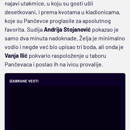
najavi utakmice, u koju su gosti ušli
desetkovani, i prema kvotama u kladionicama,
koje su Pančevce proglasile za apsolutnog
favorita. Sudija
Andrija Stojanović
pokazao je
samo dva minuta nadoknade, Želja je minimalno
vodio i negde već bio upisao tri boda, ali onda je
Vanja Ilić
pokvario raspoloženje u taboru
Pančevaca i poslao ih na ivicu provalije.
IZABRANE VESTI