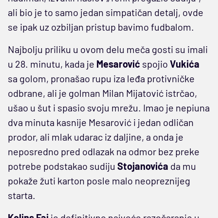
ali bio je to samo jedan simpatičan detalj, ovde
se ipak uz ozbiljan pristup bavimo fudbalom.
Najbolju priliku u ovom delu meča gosti su imali
u 28. minutu, kada je
Mesarović
spojio
Vukića
sa golom, pronašao rupu iza leđa protivničke
odbrane, ali je golman Milan Mijatović istrčao,
ušao u šut i spasio svoju mrežu. Imao je nepiuna
dva minuta kasnije Mesarović i jedan odličan
prodor, ali mlak udarac iz daljine, a onda je
neposredno pred odlazak na odmor bez preke
potrebe podstakao sudiju
Stojanovića
da mu
pokaže žuti karton posle malo neopreznijeg
starta.
Kolins Faj
je definitivno najveće razočaranje u