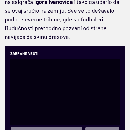
na saigrača
Igora Ivanovića
i tako ga udario da
se ovaj sručio na zemlju. Sve se to dešavalo
podno severne tribine, gde su fudbaleri
Budućnosti prethodno pozvani od strane
navijača da skinu dresove.
IZABRANE VESTI