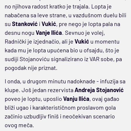
no njihova radost kratko je trajala. Lopta je
nabačena sa leve strane, u vazdušnom duelu bili
su
Stanković
i
Vukić
, pre nego je lopta pala na
desnu nogu
Vanje Ilića
. Sevnuo je volej,
Radnički je izjednačio, ali je
Vukić
u momentu
kada mu je lopta upućena bio u ofsajdu, što je
sudiji Stojanoviću signalizirano iz VAR sobe, pa
pogodak nije priznat.
I onda, u drugom minutu nadoknade - infuzija sa
klupe. Još jedan rezervista
Andreja Stojanović
poveo je loptu, uposlio
Vanju Ilića
, ovaj gađao
bliži ugao i karakterističnom proslavom gola
začinio uzbudljiv finiš i neočekivan scenario
ovog meča.