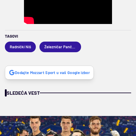
TAGOVI
Radnički Niš
Železničar Pančevo
Dodajte Mozzart Sport u vaš Google izbor
SLEDEĆA VEST