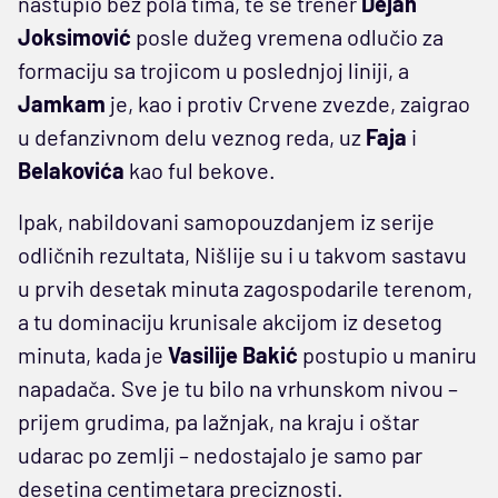
nastupio bez pola tima, te se trener
Dejan
Joksimović
posle dužeg vremena odlučio za
formaciju sa trojicom u poslednjoj liniji, a
Jamkam
je, kao i protiv Crvene zvezde, zaigrao
u defanzivnom delu veznog reda, uz
Faja
i
Belakovića
kao ful bekove.
Ipak, nabildovani samopouzdanjem iz serije
odličnih rezultata, Nišlije su i u takvom sastavu
u prvih desetak minuta zagospodarile terenom,
a tu dominaciju krunisale akcijom iz desetog
minuta, kada je
Vasilije Bakić
postupio u maniru
napadača. Sve je tu bilo na vrhunskom nivou –
prijem grudima, pa lažnjak, na kraju i oštar
udarac po zemlji – nedostajalo je samo par
desetina centimetara preciznosti.