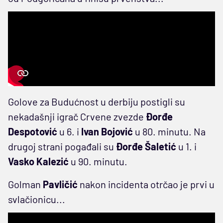
Golove za Budućnost u derbiju postigli su
nekadašnji igrač Crvene zvezde
Đorđe
Despotović
u 6. i
Ivan Bojović
u 80. minutu. Na
drugoj strani pogađali su
Đorđe Šaletić
u 1. i
Vasko Kalezić
u 90. minutu.
Golman
Pavličić
nakon incidenta otrčao je prvi u
svlačionicu...