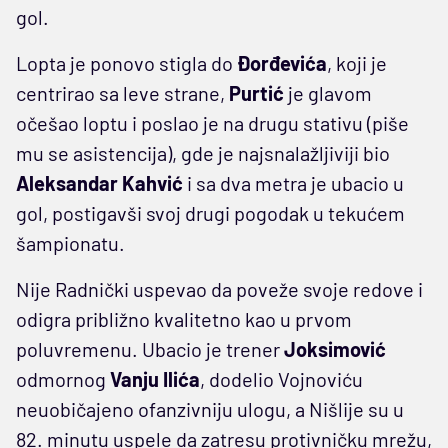
gol.
Lopta je ponovo stigla do
Đorđevića
, koji je
centrirao sa leve strane,
Purtić
je glavom
očešao loptu i poslao je na drugu stativu (piše
mu se asistencija), gde je najsnalažljiviji bio
Aleksandar Kahvić
i sa dva metra je ubacio u
gol, postigavši svoj drugi pogodak u tekućem
šampionatu.
Nije Radnički uspevao da poveže svoje redove i
odigra približno kvalitetno kao u prvom
poluvremenu. Ubacio je trener
Joksimović
odmornog
Vanju Ilića
, dodelio Vojnoviću
neuobičajeno ofanzivniju ulogu, a Nišlije su u
82. minutu uspele da zatresu protivničku mrežu,