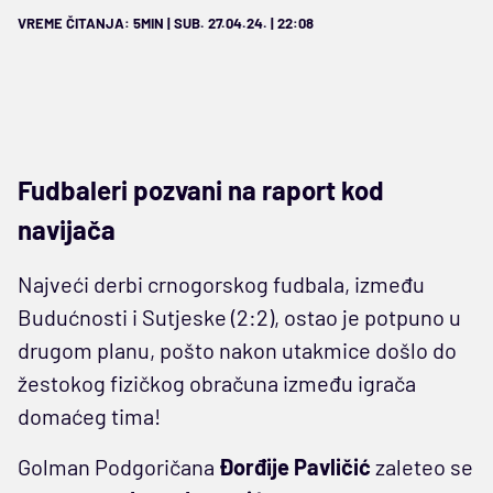
VREME ČITANJA: 5MIN | SUB. 27.04.24. | 22:08
Fudbaleri pozvani na raport kod
navijača
Najveći derbi crnogorskog fudbala, između
Budućnosti i Sutjeske (2:2), ostao je potpuno u
drugom planu, pošto nakon utakmice došlo do
žestokog fizičkog obračuna između igrača
domaćeg tima!
Golman Podgoričana
Đorđije Pavličić
zaleteo se