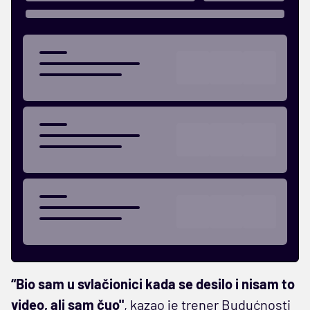
“Bio sam u svlačionici kada se desilo i nisam to
video, ali sam čuo"
, kazao je trener Budućnosti