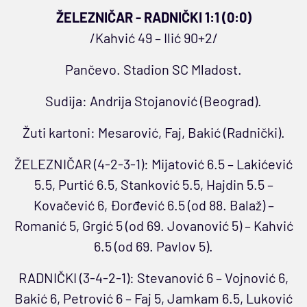
ŽELEZNIČAR - RADNIČKI 1:1 (0:0)
/Kahvić 49 – Ilić 90+2/
Pančevo. Stadion SC Mladost.
Sudija: Andrija Stojanović (Beograd).
Žuti kartoni: Mesarović, Faj, Bakić (Radnički).
ŽELEZNIČAR (4-2-3-1): Mijatović 6.5 – Lakićević
5.5, Purtić 6.5, Stanković 5.5, Hajdin 5.5 –
Kovačević 6, Đorđević 6.5 (od 88. Balaž) –
Romanić 5, Grgić 5 (od 69. Jovanović 5) – Kahvić
6.5 (od 69. Pavlov 5).
RADNIČKI (3-4-2-1): Stevanović 6 – Vojnović 6,
Bakić 6, Petrović 6 – Faj 5, Jamkam 6.5, Luković