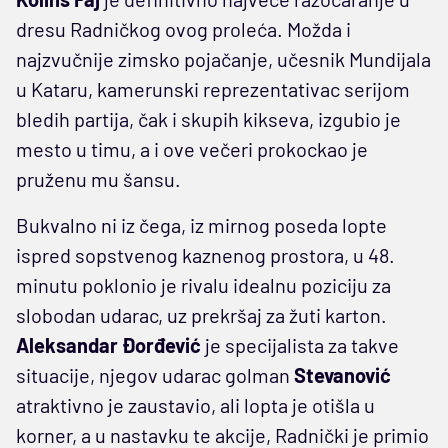
dresu Radničkog ovog proleća. Možda i
najzvučnije zimsko pojačanje, učesnik Mundijala
u Kataru, kamerunski reprezentativac serijom
bledih partija, čak i skupih kikseva, izgubio je
mesto u timu, a i ove večeri prokockao je
pruženu mu šansu.
Bukvalno ni iz čega, iz mirnog poseda lopte
ispred sopstvenog kaznenog prostora, u 48.
minutu poklonio je rivalu idealnu poziciju za
slobodan udarac, uz prekršaj za žuti karton.
Aleksandar Đorđević
je specijalista za takve
situacije, njegov udarac golman
Stevanović
atraktivno je zaustavio, ali lopta je otišla u
korner, a u nastavku te akcije, Radnički je primio