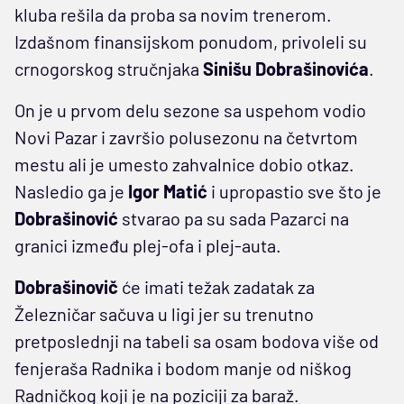
kluba rešila da proba sa novim trenerom.
Izdašnom finansijskom ponudom, privoleli su
crnogorskog stručnjaka
Sinišu
Dobrašinovića
.
On je u prvom delu sezone sa uspehom vodio
Novi Pazar i završio polusezonu na četvrtom
mestu ali je umesto zahvalnice dobio otkaz.
Nasledio ga je
Igor
Matić
i upropastio sve što je
Dobrašinović
stvarao pa su sada Pazarci na
granici između plej-ofa i plej-auta.
Dobrašinovič
će imati težak zadatak za
Železničar sačuva u ligi jer su trenutno
pretposlednji na tabeli sa osam bodova više od
fenjeraša Radnika i bodom manje od niškog
Radničkog koji je na poziciji za baraž.