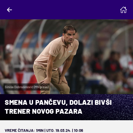
Siniša Dobrašinović (MN press)
SMENA U PANČEVU, DOLAZI BIVŠI
TRENER NOVOG PAZARA
VREME ČITANJA: 1MIN | UTO. 19.03.24. | 10:06