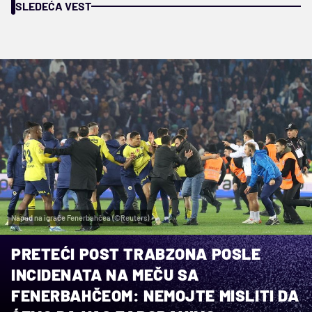
SLEDEĆA VEST
Napad na igrače Fenerbahčea (©Reuters)
PRETEĆI POST TRABZONA POSLE
INCIDENATA NA MEČU SA
FENERBAHČEOM: NEMOJTE MISLITI DA