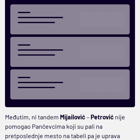
Međutim, ni tandem
Mijailović
–
Petrović
nije
pomogao Pančevcima koji su pali na
pretposlednje mesto na tabeli pa je uprava