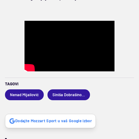
TAGOVI
Nenad Mijailović
Siniša Dobrašinović
Dodajte Mozzart Sport u vaš Google izbor