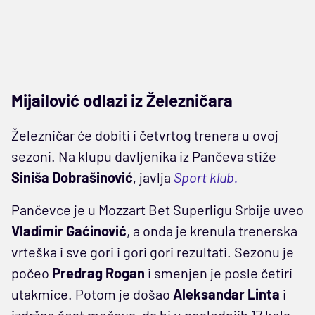
Mijailović odlazi iz Železničara
Železničar će dobiti i četvrtog trenera u ovoj
sezoni. Na klupu davljenika iz Pančeva stiže
Siniša
Dobrašinović
, javlja
Sport klub.
Pančevce je u Mozzart Bet Superligu Srbije uveo
Vladimir Gaćinović
, a onda je krenula trenerska
vrteška i sve gori i gori gori rezultati. Sezonu je
počeo
Predrag
Rogan
i smenjen je posle četiri
utakmice. Potom je došao
Aleksandar
Linta
i
izdržao šest mečeva, da bi u poslednjih 17 kola