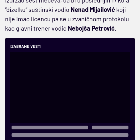
“dizelku” suštinski vodio
Nenad Mijailović
koji
nije imao licencu pa se u zvaničnom protokolu
kao glavni trener vodio
Nebojša
Petrović
.
IZABRANE VESTI