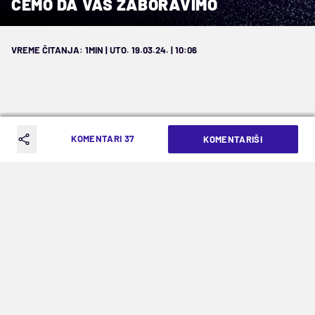
ĆEMO DA VAS ZABORAVIMO
VREME ČITANJA: 1MIN | UTO. 19.03.24. | 10:06
KOMENTARI 37
KOMENTARIŠI
Arbitar meča Halil Umut Meler na udaru
kluba iz grada sa obala Crnog mora
Obično se kaže da uvek može bolje, a odgovorni
u Trabzonu pokazali su i da uvek može gore...
Naime, posle incidenata i napada navijača na
fudbalere Fenerbahčea po završetku
prvenstvenog susreta turske Superlige u gradu