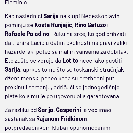
Flaminio.
Kao naslednici
Sarija
na klupi Nebeskoplavih
pominju se
Kosta Runjajić
,
Rino Gatuzo
i
Rafaele Paladino
. Ruku na srce, ko god prihvati
da trenira Lacio u datim okolnostima pravi veliki
hazarderski potez sa malim šansama za dobitak.
Eto zašto se veruje da
Lotito
neće lako pustiti
Sarija
, uprkos tome što se toskanski stručnjak
džentlmenski poneo kada su prethodni put
prekinuli saradnju, odričući se jednogodišnje
plate koja mu je po ugovoru bila garantovana.
Za razliku od
Sarija
,
Gasperini
je već imao
sastanak sa
Rajanom Fridkinom
,
potpredsednikom kluba i opunomoćenim