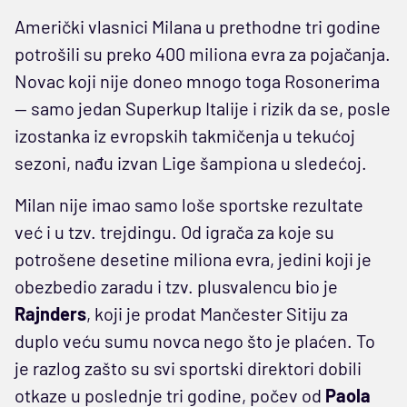
Američki vlasnici Milana u prethodne tri godine
potrošili su preko 400 miliona evra za pojačanja.
Novac koji nije doneo mnogo toga Rosonerima
— samo jedan Superkup Italije i rizik da se, posle
izostanka iz evropskih takmičenja u tekućoj
sezoni, nađu izvan Lige šampiona u sledećoj.
Milan nije imao samo loše sportske rezultate
već i u tzv. trejdingu. Od igrača za koje su
potrošene desetine miliona evra, jedini koji je
obezbedio zaradu i tzv. plusvalencu bio je
Rajnders
, koji je prodat Mančester Sitiju za
duplo veću sumu novca nego što je plaćen. To
je razlog zašto su svi sportski direktori dobili
otkaze u poslednje tri godine, počev od
Paola