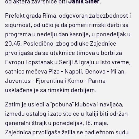
od aktera završnice biti
Janik Siner
.
Prefekt grada Rima, odgovoran za bezbednost i
sigurnost, odlučio je da pomeri rimski derbi sa
programa u nedelju dan kasnije, u ponedeljak u
20.45. Posledično, zbog odluke Zajednice
prvoligaša da se utakmice timova u borbi za
Evropu i opstanak u Seriji A igraju u isto vreme,
satnica mečeva Piza - Napoli, Đenova - Milan,
Juventus - Fjorentina i Komo - Parma
usklađena je sa rimskim derbijem.
Zatim je usledila “pobuna” klubova i navijača,
između ostalog i zato što će u Italiji biti održan
generalni štrajk u ponedeljak, 18. maja.
Zajednica prvoligaša žalila se nadležnom sudu