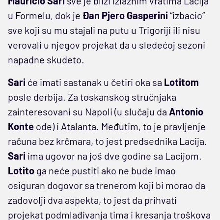
Mauricio Sari
sve je bliži izlaznim vratima Lacija
u Formelu, dok je
Đan Pjero Gasperini
“izbacio”
sve koji su mu stajali na putu u Trigoriji ili nisu
verovali u njegov projekat da u sledećoj sezoni
napadne skudeto.
Sari
će imati sastanak u četiri oka sa
Lotitom
posle derbija. Za toskanskog stručnjaka
zainteresovani su Napoli (u slučaju da
Antonio
Konte
ode) i Atalanta. Međutim, to je pravljenje
računa bez krčmara, to jest predsednika Lacija.
Sari
ima ugovor na još dve godine sa Lacijom.
Lotito
ga neće pustiti ako ne bude imao
osiguran dogovor sa trenerom koji bi morao da
zadovolji dva aspekta, to jest da prihvati
projekat podmlađivanja tima i kresanja troškova