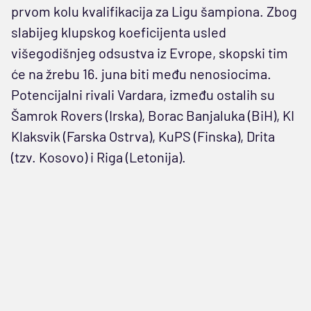
prvom kolu kvalifikacija za Ligu šampiona. Zbog
slabijeg klupskog koeficijenta usled
višegodišnjeg odsustva iz Evrope, skopski tim
će na žrebu 16. juna biti među nenosiocima.
Potencijalni rivali Vardara, između ostalih su
Šamrok Rovers (Irska), Borac Banjaluka (BiH), KI
Klaksvik (Farska Ostrva), KuPS (Finska), Drita
(tzv. Kosovo) i Riga (Letonija).