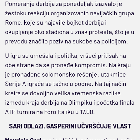
Pomeranje derbija za ponedeljak izazvalo je
žestoku reakciju organizovanih navijačkih grupa
Rome, koje su najavile bojkot derbija i
okupljanje oko stadiona u znak protesta, što je u
prevodu značilo poziv na sukobe sa policijom.
U igru se umešala i politika, vršeći pritisak na
obe strane da se pronađe kompromis. Na kraju
je pronađeno solomonsko rešenje: utakmice
Serije A igraće se tačno u podne. Na taj način
kreira se dovoljno velika vremenska razlika
između kraja derbija na Olimpiku i početka finala
ATP turnira na Foro Italiku u 17.00.
SARI ODLAZI, GASPERINI UČVRŠĆUJE VLAST