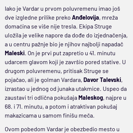
Iako je Vardar u prvom poluvremenu imao još
dve izgledne prilike preko
Anđelovija
, mreža
domaćina se više nije tresla. Ekipa Struge
uložila je velike napore da dođe do izjednačenja,
a u centru pažnje bio je njihov najbolji napadač
Maleski
. On je prvi put zapretio u 41. minutu
udarcem glavom koji je završio pored stative. U
drugom poluvremenu, pritisak Struge se
pojačao, ali je golman Vardara,
Davor
Talevski
,
izrastao u jednog od junaka utakmice. Uspeo da
zaustavi tri odlična pokušaja
Maleskog
, najpre u
68. i 71. minutu, a potom i atraktivan pokušaj
makazicama u samom finišu meča.
Ovom pobedom Vardar je obezbedio mesto u