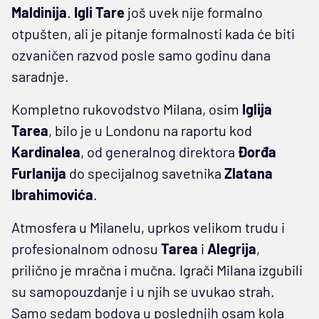
Maldinija
.
Igli Tare
još uvek nije formalno
otpušten, ali je pitanje formalnosti kada će biti
ozvaničen razvod posle samo godinu dana
saradnje.
Kompletno rukovodstvo Milana, osim
Iglija
Tarea
, bilo je u Londonu na raportu kod
Kardinalea
, od generalnog direktora
Đorđa
Furlanija
do specijalnog savetnika
Zlatana
Ibrahimovića
.
Atmosfera u Milanelu, uprkos velikom trudu i
profesionalnom odnosu
Tarea
i
Alegrija
,
prilično je mračna i mučna. Igrači Milana izgubili
su samopouzdanje i u njih se uvukao strah.
Samo sedam bodova u poslednjih osam kola