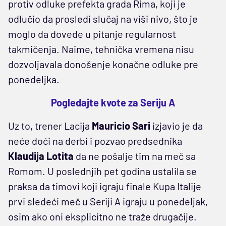
protiv odluke prefekta grada Rima, koji je
odlučio da prosledi slučaj na viši nivo, što je
moglo da dovede u pitanje regularnost
takmičenja. Naime, tehnička vremena nisu
dozvoljavala donošenje konačne odluke pre
ponedeljka.
Pogledajte kvote za Seriju A
Uz to, trener Lacija
Mauricio Sari
izjavio je da
neće doći na derbi i pozvao predsednika
Klaudija Lotita
da ne pošalje tim na meč sa
Romom. U poslednjih pet godina ustalila se
praksa da timovi koji igraju finale Kupa Italije
prvi sledeći meč u Seriji A igraju u ponedeljak,
osim ako oni eksplicitno ne traže drugačije.