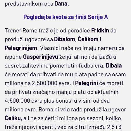
predstavnikom oca
Dana
.
Pogledajte kvote za finiš Serije A
Trener Rome tražio je od porodice
Fridkin
da
produži ugovore sa
Dibalom
,
Čelikom
i
Pelegrinijem
. Vlasnici načelno imaju nameru da
ispune
Gasperinijevu
želju, ali ne i da izađu u
susret zahtevima pomenutih fudbalera.
Dibala
će morati da prihvati da mu plata padne sa osam
miliona na 2.500.000 evra. I
Pelegrini
će morati
da prihvati značajno manju platu od aktuelnih
4.500.000 evra plus bonusi u visini od dva
miliona evra. Roma bi vrlo rado produžila ugovor
Čeliku
, ali ne za četiri miliona po sezoni, koliko
traže njegovi agenti, već za cifru između 2,5 i 3