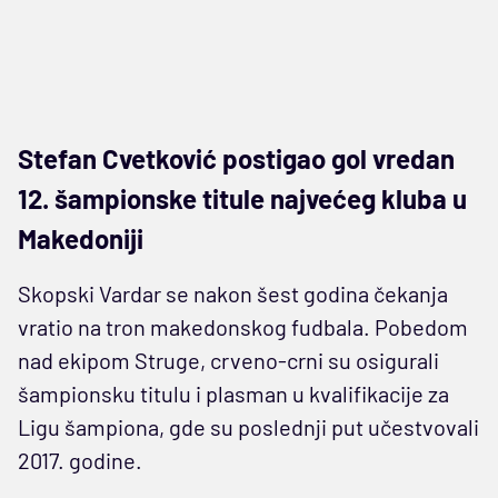
Stefan Cvetković postigao gol vredan
12. šampionske titule najvećeg kluba u
Makedoniji
Skopski Vardar se nakon šest godina čekanja
vratio na tron makedonskog fudbala. Pobedom
nad ekipom Struge, crveno-crni su osigurali
šampionsku titulu i plasman u kvalifikacije za
Ligu šampiona, gde su poslednji put učestvovali
2017. godine.