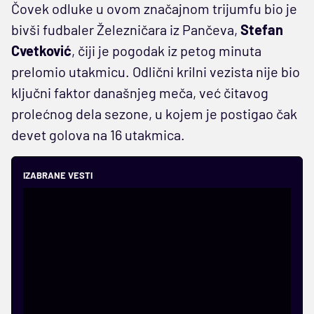
Čovek odluke u ovom značajnom trijumfu bio je
bivši fudbaler Železničara iz Pančeva,
Stefan
Cvetković
, čiji je pogodak iz petog minuta
prelomio utakmicu. Odlični krilni vezista nije bio
ključni faktor današnjeg meča, već čitavog
prolećnog dela sezone, u kojem je postigao čak
devet golova na 16 utakmica.
IZABRANE VESTI