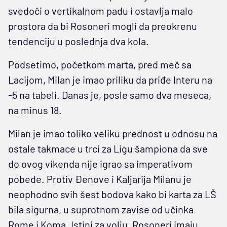
svedoči o vertikalnom padu i ostavlja malo
prostora da bi Rosoneri mogli da preokrenu
tendenciju u poslednja dva kola.
Podsetimo, početkom marta, pred meč sa
Lacijom, Milan je imao priliku da priđe Interu na
-5 na tabeli. Danas je, posle samo dva meseca,
na minus 18.
Milan je imao toliko veliku prednost u odnosu na
ostale takmace u trci za Ligu šampiona da sve
do ovog vikenda nije igrao sa imperativom
pobede. Protiv Đenove i Kaljarija Milanu je
neophodno svih šest bodova kako bi karta za LŠ
bila sigurna, u suprotnom zavise od učinka
Rome i Koma. Istini za volju, Rosoneri imaju