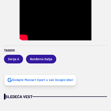
TAGOVI
Serija A
Bonđorno Italija
Dodajte Mozzart Sport u vaš Google izbor
SLEDEĆA VEST