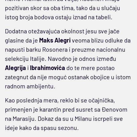
pozitivan skor sa oba tima, tako da u slučaju
istog broja bodova ostaju iznad na tabeli.
Dodatna otežavajuća okolnost jesu sve jače
glasine da je
Maks Alegri
veoma blizu odluke da
napusti barku Rosonera i preuzme nacionalnu
selekciju Italije. Navodno je odnos između
Alegrija
i
Ibrahimovića
do te mere postao
zategnut da nije moguć ostanak obojice u istom
radnom ambijentu.
Kao poslednja mera, reklo bi se očajnička,
primenjen je karantin pred susret sa Đenovom
na Marasiju. Dokaz da su u Milanu iscrpeli sve
ideje kako da spasu sezonu.