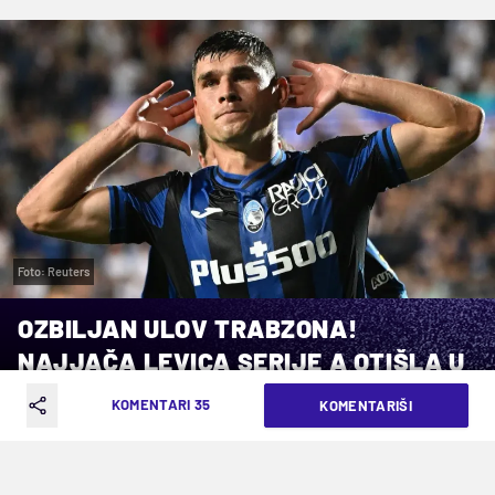
Foto: Reuters
OZBILJAN ULOV TRABZONA!
NAJJAČA LEVICA SERIJE A OTIŠLA U
TURSKU
KOMENTARI 35
KOMENTARIŠI
VREME ČITANJA: 7MIN | PET. 15.05.26. | 17:44