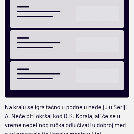
Na kraju se igra tačno u podne u nedelju u Seriji
A. Neće biti okršaj kod O.K. Korala, ali će se u
vreme nedeljnog ručka odlučivati u dobroj meri
o tri preostala italijanska mesta u Ligi