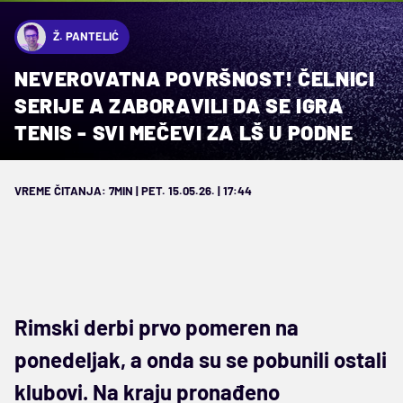
Ž. PANTELIĆ
NEVEROVATNA POVRŠNOST! ČELNICI
SERIJE A ZABORAVILI DA SE IGRA
TENIS - SVI MEČEVI ZA LŠ U PODNE
VREME ČITANJA: 7MIN | PET. 15.05.26. | 17:44
Rimski derbi prvo pomeren na
ponedeljak, a onda su se pobunili ostali
klubovi. Na kraju pronađeno