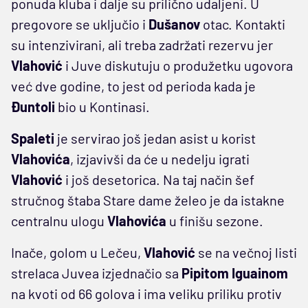
ponuda kluba i dalje su prilično udaljeni. U
pregovore se uključio i
Dušanov
otac. Kontakti
su intenzivirani, ali treba zadržati rezervu jer
Vlahović
i Juve diskutuju o produžetku ugovora
već dve godine, to jest od perioda kada je
Đuntoli
bio u Kontinasi.
Spaleti
je servirao još jedan asist u korist
Vlahovića
, izjavivši da će u nedelju igrati
Vlahović
i još desetorica. Na taj način šef
stručnog štaba Stare dame želeo je da istakne
centralnu ulogu
Vlahovića
u finišu sezone.
Inače, golom u Lečeu,
Vlahović
se na večnoj listi
strelaca Juvea izjednačio sa
Pipitom Iguainom
na kvoti od 66 golova i ima veliku priliku protiv