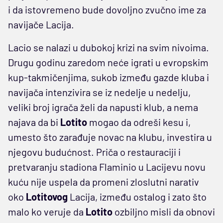
i da istovremeno bude dovoljno zvučno ime za
navijače Lacija.
Lacio se nalazi u dubokoj krizi na svim nivoima.
Drugu godinu zaredom neće igrati u evropskim
kup-takmičenjima, sukob između gazde kluba i
navijača intenzivira se iz nedelje u nedelju,
veliki broj igrača želi da napusti klub, a nema
najava da bi
Lotito
mogao da odreši kesu i,
umesto što zarađuje novac na klubu, investira u
njegovu budućnost. Priča o restauraciji i
pretvaranju stadiona Flaminio u Lacijevu novu
kuću nije uspela da promeni zloslutni narativ
oko
Lotitovog
Lacija, između ostalog i zato što
malo ko veruje da
Lotito
ozbiljno misli da obnovi