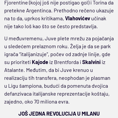
Fjorentine (kojoj još nije postigao gol) i Torina da
pretekne Argentinca. Prethodno rečeno ukazuje
na to da, uprkos kritikama,
Vlahovićev
učinak
nije tako loš kao što se često predstavlja.
U međuvremenu, Juve plete mrežu za pojačanja
u sledećem prelaznom roku. Želja je da se park
igrača “italijanizuje”, počev od zadnje linije, gde
su prioriteti
Kajode
iz Brentforda i
Skalvini
iz
Atalante. Međutim, da bi Juve krenuo u
realizaciju tih transfera, neophodan je plasman
u Ligu šampiona, budući da pomenuta dvojica
defanzivaca italijanske reprezentacije koštaju,
zajedno, oko 70 miliona evra.
JOŠ JEDNA REVOLUCIJA U MILANU