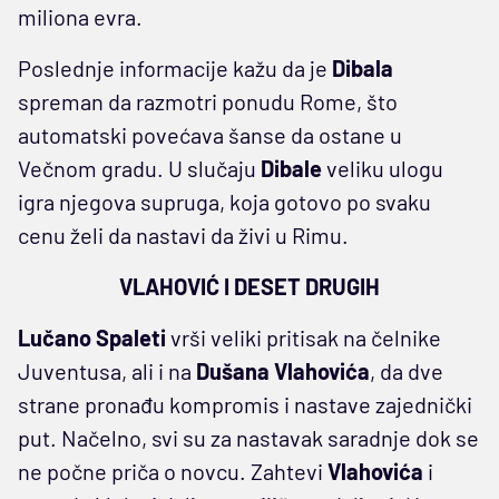
miliona evra.
Poslednje informacije kažu da je
Dibala
spreman da razmotri ponudu Rome, što
automatski povećava šanse da ostane u
Večnom gradu. U slučaju
Dibale
veliku ulogu
igra njegova supruga, koja gotovo po svaku
cenu želi da nastavi da živi u Rimu.
VLAHOVIĆ I DESET DRUGIH
Lučano Spaleti
vrši veliki pritisak na čelnike
Juventusa, ali i na
Dušana Vlahovića
, da dve
strane pronađu kompromis i nastave zajednički
put. Načelno, svi su za nastavak saradnje dok se
ne počne priča o novcu. Zahtevi
Vlahovića
i