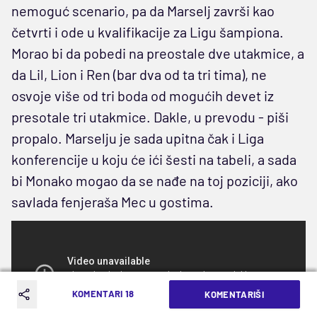
nemoguć scenario, pa da Marselj završi kao
četvrti i ode u kvalifikacije za Ligu šampiona.
Morao bi da pobedi na preostale dve utakmice, a
da Lil, Lion i Ren (bar dva od ta tri tima), ne
osvoje više od tri boda od mogućih devet iz
presotale tri utakmice. Dakle, u prevodu - piši
propalo. Marselju je sada upitna čak i Liga
konferencije u koju će ići šesti na tabeli, a sada
bi Monako mogao da se nađe na toj poziciji, ako
savlada fenjeraša Mec u gostima.
KOMENTARI 18
KOMENTARIŠI