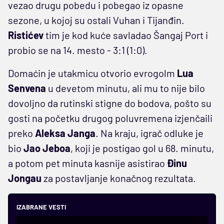
vezao drugu pobedu i pobegao iz opasne
sezone, u kojoj su ostali Vuhan i Tijanđin.
Ristićev
tim je kod kuće savladao Šangaj Port i
probio se na 14. mesto - 3:1 (1:0).
Domaćin je utakmicu otvorio evrogolm
Lua
Senvena
u devetom minutu, ali mu to nije bilo
dovoljno da rutinski stigne do bodova, pošto su
gosti na početku drugog poluvremena izjenčaili
preko
Aleksa Janga
. Na kraju, igrač odluke je
bio
Jao Jeboa
, koji je postigao gol u 68. minutu,
a potom pet minuta kasnije asistirao
Đinu
Jongau
za postavljanje konačnog rezultata.
IZABRANE VESTI