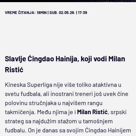
VREME ČITANJA: 19MIN | SUB. 02.05.26. | 17:39
Slavlje Ćingdao Hainija, koji vodi Milan
Ristić
Kineska Superliga nije više toliko ataktivna u
svetu fudbala, ali inostrani treneri još uvek čine
polovinu stručnjaka u najvišem rangu
takmičenja. Među njima je i
Milan
Ristić
, srpski
strateg sa najdužim stažom u tamošnjem
fudbalu. On je danas sa svojim Ćingdao Hainijem