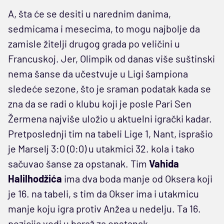
A, šta će se desiti u narednim danima,
sedmicama i mesecima, to mogu najbolje da
zamisle žitelji drugog grada po veličini u
Francuskoj. Jer, Olimpik od danas više suštinski
nema šanse da učestvuje u Ligi šampiona
sledeće sezone, što je sraman podatak kada se
zna da se radi o klubu koji je posle Pari Sen
Žermena najviše uložio u aktuelni igrački kadar.
Pretposlednji tim na tabeli Lige 1, Nant, isprašio
je Marselj 3:0 (0:0) u utakmici 32. kola i tako
sačuvao šanse za opstanak. Tim
Vahida
Halilhodžića
ima dva boda manje od Oksera koji
je 16. na tabeli, s tim da Okser ima i utakmicu
manje koju igra protiv Anžea u nedelju. Ta 16.
pozicija vodi u baraž za opstanak.