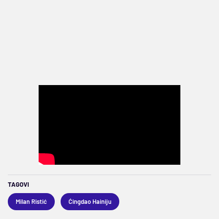
TAGOVI
Milan Ristić
Ćingdao Hainiju