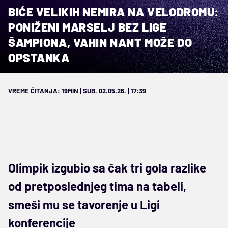
BIĆE VELIKIH NEMIRA NA VELODROMU:
PONIŽENI MARSELJ BEZ LIGE
ŠAMPIONA, VAHIN NANT MOŽE DO
OPSTANKA
VREME ČITANJA: 19MIN | SUB. 02.05.26. | 17:39
Olimpik izgubio sa čak tri gola razlike
od pretposlednjeg tima na tabeli,
smeši mu se tavorenje u Ligi
konferencije