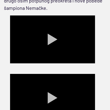
drugo osim potpunog preokreta i nove pobede
šampiona Nemačke.