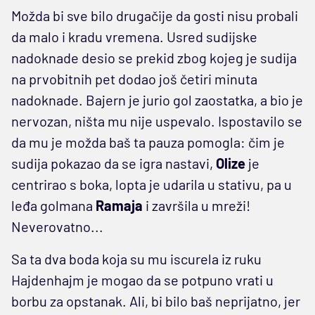
Možda bi sve bilo drugačije da gosti nisu probali
da malo i kradu vremena. Usred sudijske
nadoknade desio se prekid zbog kojeg je sudija
na prvobitnih pet dodao još četiri minuta
nadoknade. Bajern je jurio gol zaostatka, a bio je
nervozan, ništa mu nije uspevalo. Ispostavilo se
da mu je možda baš ta pauza pomogla: čim je
sudija pokazao da se igra nastavi,
Olize
je
centrirao s boka, lopta je udarila u stativu, pa u
leđa golmana
Ramaja
i završila u mreži!
Neverovatno...
Sa ta dva boda koja su mu iscurela iz ruku
Hajdenhajm je mogao da se potpuno vrati u
borbu za opstanak. Ali, bi bilo baš neprijatno, jer