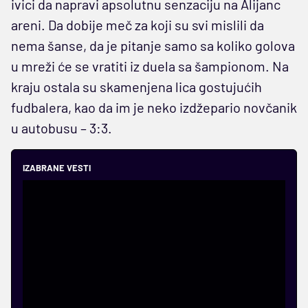
ivici da napravi apsolutnu senzaciju na Alijanc
areni. Da dobije meč za koji su svi mislili da
nema šanse, da je pitanje samo sa koliko golova
u mreži će se vratiti iz duela sa šampionom. Na
kraju ostala su skamenjena lica gostujućih
fudbalera, kao da im je neko izdžepario novčanik
u autobusu – 3:3.
IZABRANE VESTI