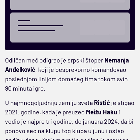
Odličan meč odigrao je srpski štoper
Nemanja
Anđelković
, koji je besprekorno komandovao
poslednjom linijom domaćeg tima tokom svih
90 minuta igre.
U najmnogoljudniju zemlju sveta
Ristić
je stigao
2021. godine, kada je preuzeo
Meižu
Haku
i
vodio je najpre tri godine, do januara 2024, da bi
ponovo seo na klupu tog kluba u junu i ostao