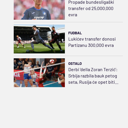
Propade bundesligaški
transfer od 25.000.000
evra
FUDBAL
Lukićev transfer donosi
Partizanu 300.000 evra
OSTALO
Derbi ’della Zoran Terzić’:
Srbija razbila bauk petog
seta, Rusija će opet biti
strah i trepet