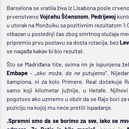
Barselona se vratila živa iz Lisabona posle crven
prvenstveno
Vojćehu Ščensnom
,
Pedrijevoj
kontr
u utorak na Monžuiku sa pozitivnim rezultatom 
otkazan u poslednji čas zbog smrtnog slučaja m
pripremio prvu postavu sa dosta rotacija, bez
Lev
se nagađa kakav bi bio rezultat.
Što se Madriđana tiče, svima im je ispunjena žel
Embape
– „
ako može, da ne putujemo
“. Nijed
šampiona, ni za kolo Primere. Real dočekuje Ra
samo koji kilometar južnije, u Hetafe. Njihov
pogotovo ako uzmemo u obzir da se Rajo bori za
poziciju na kojoj mu neće pretiti ispadanje.
„
Spremni smo da se borimo za sve, iako se mno