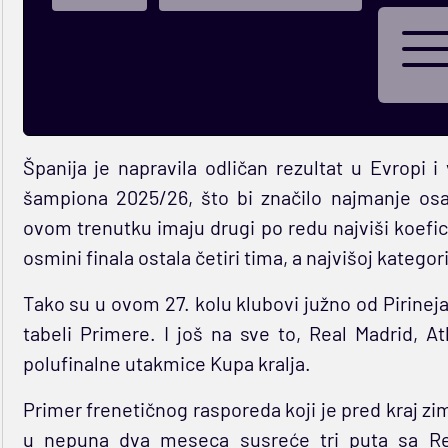
Španija je napravila odličan rezultat u Evropi 
šampiona 2025/26, što bi značilo najmanje os
ovom trenutku imaju drugi po redu najviši koefici
osmini finala ostala četiri tima, a najvišoj kategor
Tako su u ovom 27. kolu klubovi južno od Pirinej
tabeli Primere. I još na sve to, Real Madrid, A
polufinalne utakmice Kupa kralja.
Primer frenetičnog rasporeda koji je pred kraj z
u nepuna dva meseca susreće tri puta sa R