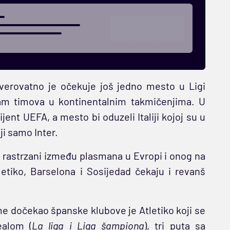
i verovatno je očekuje još jedno mesto u Ligi
am timova u kontinentalnim takmičenjima. U
jent UEFA, a mesto bi oduzeli Italiji kojoj su u
iji samo Inter.
a rastrzani između plasmana u Evropi i onog na
tletiko, Barselona i Sosijedad čekaju i revanš
ime dočekao španske klubove je Atletiko koji se
ealom (
La liga i Liga šampiona
), tri puta sa