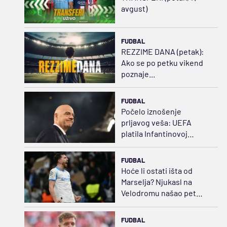
avgust)
FUDBAL
REZZIME DANA (petak):
Ako se po petku vikend
poznaje...
FUDBAL
Počelo iznošenje
prljavog veša: UEFA
platila Infantinovoj
ljubavnici za ćutanje
FUDBAL
Hoće li ostati išta od
Marselja? Njukasl na
Velodromu našao pet
puta jeftiniju zamenu za
Bruna
FUDBAL