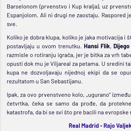
Barselonom (prvenstvo i Kup kralja), uz prvens
Espanjolom. Ali ni drugi ne zaostaju. Raspored 
sve.
Koliko je dobra klupa, koliko je jaka motivacija i š
postavljaju u ovom trenutku.
Hansi Flik
,
Dijego
razmisle o rotiranju igrača, jer je bitka za vrh ta
opusti dok mu je Viljareal za petama. U sredini t
kupa ne dozvoljavaju nijednoj ekipi da se opu
rezultatom u San Sebastijanu.
Ipak, za ovo prvenstveno kolo, „ugurano“ između
četvrtka, čeka se samo da prođe, da protekne 
katastrofa, da bi se svi što pre bacili na evropske
Real Madrid - Rajo Valj