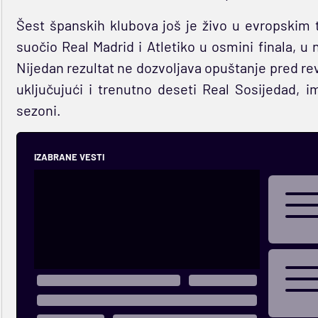
Šest španskih klubova još je živo u evropskim 
suočio Real Madrid i Atletiko u osmini finala,
Nijedan rezultat ne dozvoljava opuštanje pred r
uključujući i trenutno deseti Real Sosijedad, 
sezoni.
IZABRANE VESTI