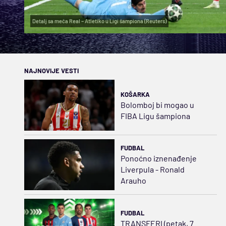
Detalj sa meča Real – Atletiko u Ligi šampiona (Reuters)
NAJNOVIJE VESTI
KOŠARKA
Bolomboj bi mogao u
FIBA Ligu šampiona
FUDBAL
Ponoćno iznenađenje
Liverpula - Ronald
Arauho
FUDBAL
TRANSFERI (petak, 7.