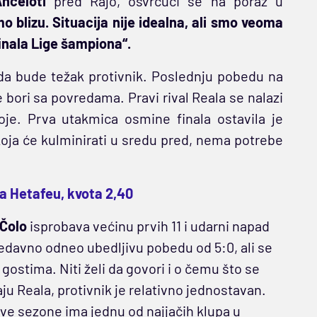
nčeloti
pred Rajo, osvrćući se na poraz u
 blizu. Situacija nije idealna, ali smo veoma
tfinala Lige šampiona“.
o da bude težak protivnik. Poslednju pobedu na
 bori sa povredama. Pravi rival Reala se nalazi
je. Prva utakmica osmine finala ostavila je
koja će kulminirati u sredu pred, nema potrebe
la Hetafeu, kvota 2,40
Čolo
isprobava većinu prvih 11 i udarni napad
nedavno odneo ubedljivu pobedu od 5:0, ali se
u gostima. Niti želi da govori i o čemu što se
ju Reala, protivnik je relativno jednostavan.
 Ove sezone ima jednu od najjačih klupa u