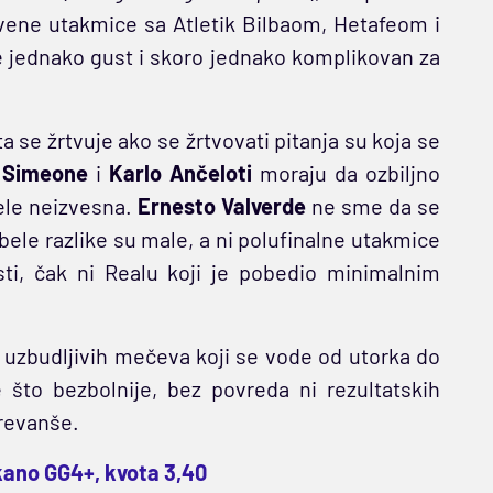
tvene utakmice sa Atletik Bilbaom, Hetafeom i
je jednako gust i skoro jednako komplikovan za
ta se žrtvuje ako se žrtvovati pitanja su koja se
 Simeone
i
Karlo Ančeloti
moraju da ozbiljno
bele neizvesna.
Ernesto Valverde
ne sme da se
abele razlike su male, a ni polufinalne utakmice
sti, čak ni Realu koji je pobedio minimalnim
 uzbudljivih mečeva koji se vode od utorka do
što bezbolnije, bez povreda ni rezultatskih
 revanše.
ekano GG4+, kvota 3,40