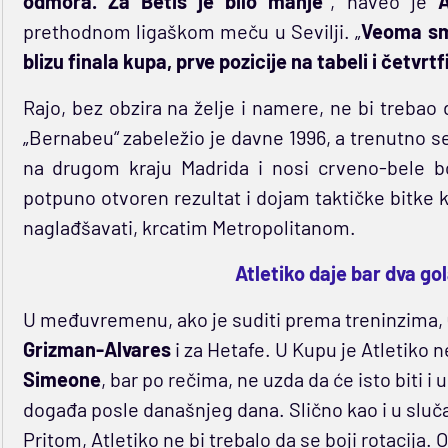
odmora. Za Betis je bilo manje“
, naveo je
A
prethodnom ligaškom meču u Sevilji. „
Veoma smo
blizu finala kupa, prve pozicije na tabeli i četvr
Rajo, bez obzira na želje i namere, ne bi treba
„Bernabeu“ zabeležio je davne 1996, a trenutno se
na drugom kraju Madrida i nosi crveno-bele bo
potpuno otvoren rezultat i dojam taktičke bitke 
naglađšavati, krcatim Metropolitanom.
Atletiko daje bar dva go
U međuvremenu, ako je suditi prema treninzima,
Grizman-Alvares
i za Hetafe. U Kupu je Atletiko 
Simeone
, bar po rečima, ne uzda da će isto biti i 
događa posle današnjeg dana. Slično kao i u sluča
Pritom, Atletiko ne bi trebalo da se boji rotacija.