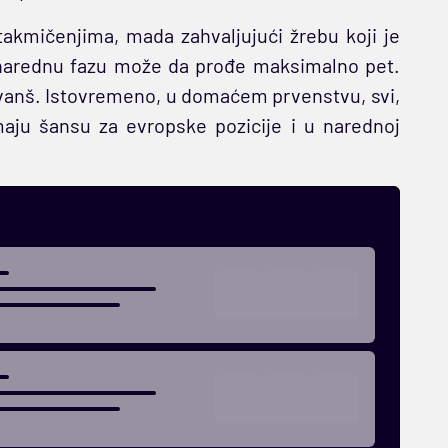
takmičenjima, mada zahvaljujući žrebu koji je
 u narednu fazu može da prođe maksimalno pet.
evanš. Istovremeno, u domaćem prvenstvu, svi,
imaju šansu za evropske pozicije i u narednoj