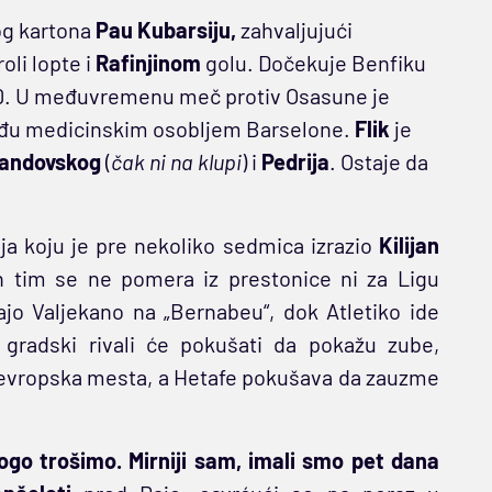
og kartona
Pau
Kubarsiju,
zahvaljujući
oli lopte i
Rafinjinom
golu. Dočekuje Benfiku
1:0. U međuvremenu meč protiv Osasune je
eđu medicinskim osobljem Barselone.
Flik
je
andovskog
(
čak ni na klupi
) i
Pedrija
. Ostaje da
ja koju je pre nekoliko sedmica izrazio
Kilijan
an tim se ne pomera iz prestonice ni za Ligu
jo Valjekano na „Bernabeu“, dok Atletiko ide
i gradski rivali će pokušati da pokažu zube,
 evropska mesta, a Hetafe pokušava da zauzme
go trošimo. Mirniji sam, imali smo pet dana