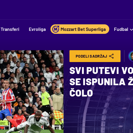
Transferi
Evroliga
Mozzart Bet Superliga
Fudbal
PODELI SADRŽAJ
SVI PUTEVI V
SE ISPUNILA Ž
ČOLO