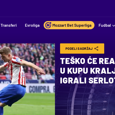
Transferi
Evroliga
Mozzart Bet Superliga
Fudbal
PODELI SADRŽAJ
TEŠKO ĆE RE
U KUPU KRALJ
IGRALI SERLOT