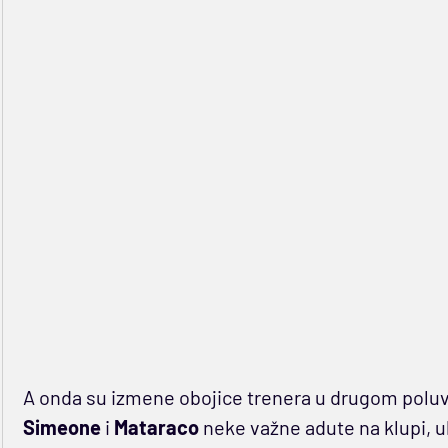
A onda su izmene obojice trenera u drugom polu
Simeone
i
Mataraco
neke važne adute na klupi, u