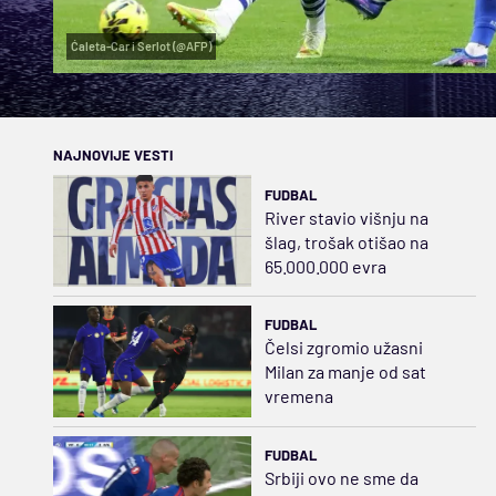
Ćaleta-Car i Serlot (@AFP)
NAJNOVIJE VESTI
FUDBAL
River stavio višnju na
šlag, trošak otišao na
65.000.000 evra
FUDBAL
Čelsi zgromio užasni
Milan za manje od sat
vremena
FUDBAL
Srbiji ovo ne sme da