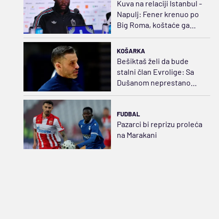
Kuva na relaciji Istanbul -
Napulj: Fener krenuo po
Big Roma, koštaće ga
35.000.000 evra
KOŠARKA
Bešiktaš želi da bude
stalni član Evrolige: Sa
Dušanom neprestano
napredujemo
FUDBAL
Pazarci bi reprizu proleća
na Marakani