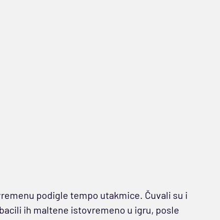
vremenu podigle tempo utakmice. Čuvali su i
bacili ih maltene istovremeno u igru, posle