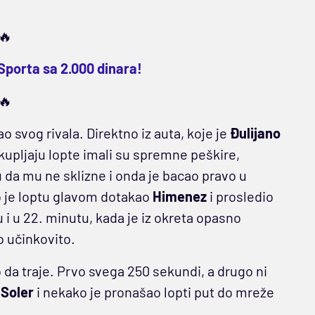
🔥
Sporta sa 2.000 dinara!
🔥
ao svog rivala. Direktno iz auta, koje je
Đulijano
akupljaju lopte imali su spremne peškire,
u da mu ne sklizne i onda je bacao pravo u
o je loptu glavom dotakao
Himenez
i prosledio
 i u 22. minutu, kada je iz okreta opasno
o učinkovito.
da traje. Prvo svega 250 sekundi, a drugo ni
 Soler
i nekako je pronašao lopti put do mreže