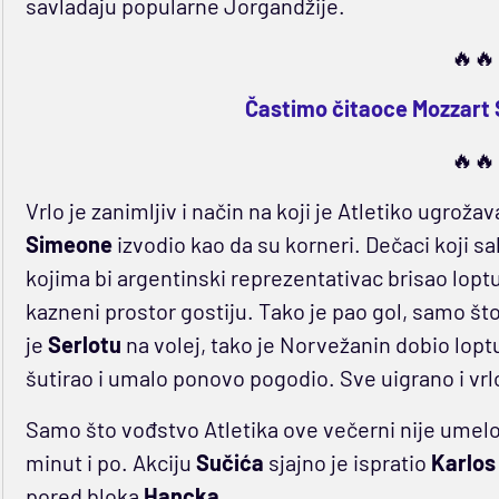
savladaju popularne Jorgandžije.
🔥🔥
Častimo čitaoce Mozzart 
🔥🔥
Vrlo je zanimljiv i način na koji je Atletiko ugrožav
Simeone
izvodio kao da su korneri. Dečaci koji s
kojima bi argentinski reprezentativac brisao lopt
kazneni prostor gostiju. Tako je pao gol, samo št
je
Serlotu
na volej, tako je Norvežanin dobio loptu
šutirao i umalo ponovo pogodio. Sve uigrano i vrl
Samo što vođstvo Atletika ove večerni nije umelo 
minut i po. Akciju
Sučića
sjajno je ispratio
Karlos
pored bloka
Hancka
.