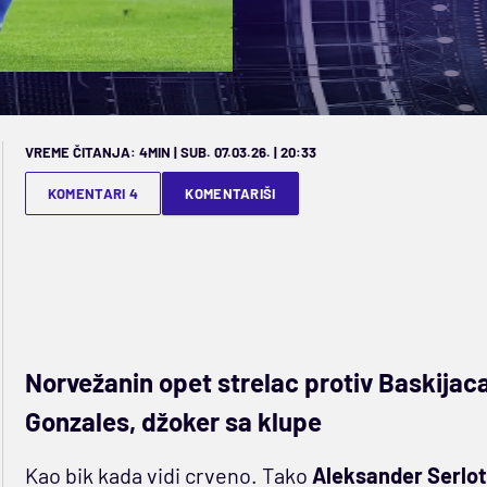
VREME ČITANJA: 4MIN | SUB. 07.03.26. | 20:33
KOMENTARI 4
KOMENTARIŠI
Norvežanin opet strelac protiv Baskijaca
Gonzales, džoker sa klupe
Kao bik kada vidi crveno. Tako
Aleksander Serlot