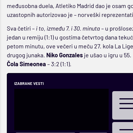
međusobna duela, Atletiko Madrid dao je osam gol
uzastopnih autorizovao je – norveški reprezentat
Sva četiri –
i to, između 7. i 30. minuta
– u prošlose
jedan u remiju (1:1) u gostima četvrtog dana teku
petom minutu, ove večeri u meču 27. kola La Lige, 
drugog junaka.
Niko Gonzales
je ušao u igru u 55
Čola Simeonea
– 3:2 (1:1).
IZABRANE VESTI