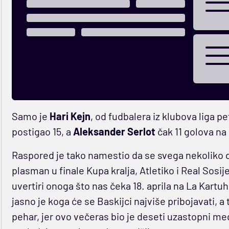
Samo je
Hari Kejn
, od fudbalera iz klubova liga pe
postigao 15, a
Aleksander Serlot
čak 11 golova na
Raspored je tako namestio da se svega nekoliko da
plasman u finale Kupa kralja, Atletiko i Real Sosi
uvertiri onoga što nas čeka 18. aprila na La Kartuhi
jasno je koga će se Baskijci najviše pribojavati, a 
pehar, jer ovo večeras bio je deseti uzastopni me