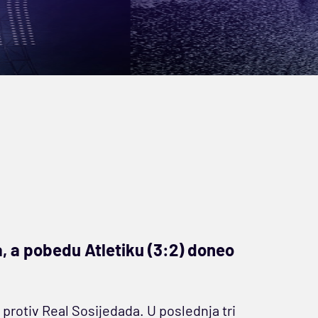
, a pobedu Atletiku (3:2) doneo
protiv Real Sosijedada. U poslednja tri