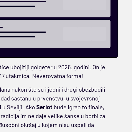
tice ubojitiji golgeter u 2026. godini. On je
 17 utakmica. Neverovatna forma!
na nakon što su i jedni i drugi obezbedili
jedad sastanu u prvenstvu, u svojevrsnoj
 u Sevilji. Ako
Serlot
bude igrao to finale,
tradicija im ne daje velike šanse u borbi za
đusobni okršaj u kojem nisu uspeli da