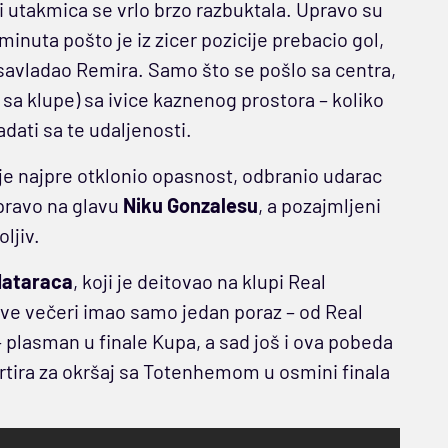
utakmica se vrlo brzo razbuktala. Upravo su
minuta pošto je iz zicer pozicije prebacio gol,
avladao Remira. Samo što se pošlo sa centra,
o sa klupe) sa ivice kaznenog prostora – koliko
adati sa te udaljenosti.
 je najpre otklonio opasnost, odbranio udarac
pravo na glavu
Niku Gonzalesu
, a pozajmljeni
ljiv.
Mataraca
, koji je deitovao na klupi Real
 ove večeri imao samo jedan poraz – od Real
 plasman u finale Kupa, a sad još i ova pobeda
tira za okršaj sa Totenhemom u osmini finala