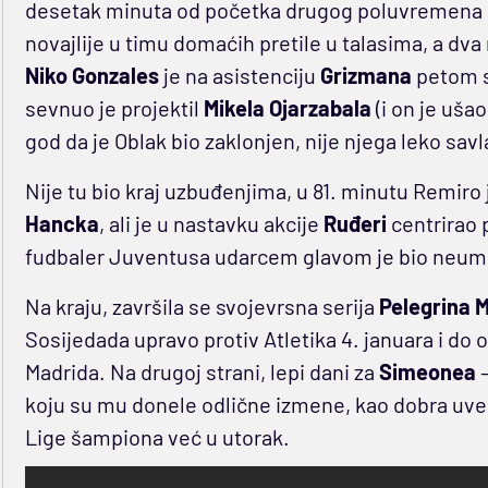
desetak minuta od početka drugog poluvremena i 
novajlije u timu domaćih pretile u talasima, a dva 
Niko Gonzales
je na asistenciju
Grizmana
petom s
sevnuo je projektil
Mikela Ojarzabala
(i on je uša
god da je Oblak bio zaklonjen, nije njega leko savl
Nije tu bio kraj uzbuđenjima, u 81. minutu Remiro
Hancka
, ali je u nastavku akcije
Ruđeri
centrirao 
fudbaler Juventusa udarcem glavom je bio neumo
Na kraju, završila se svojevrsna serija
Pelegrina 
Sosijedada upravo protiv Atletika 4. januara i do
Madrida. Na drugoj strani, lepi dani za
Simeonea
–
koju su mu donele odlične izmene, kao dobra uver
Lige šampiona već u utorak.