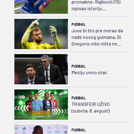
promakne: Rajković (15)
ispisao istoriju
norveškog fudbala
(VIDEO)
FUDBAL
Juve bi što pre morao da
nađe novog golmana, Di
Gregorio više ništa ne
može da odbrani...
FUDBAL
Mesiju umro otac
FUDBAL
TRANSFERI UŽIVO
(subota, 8. avgust)
FUDBAL