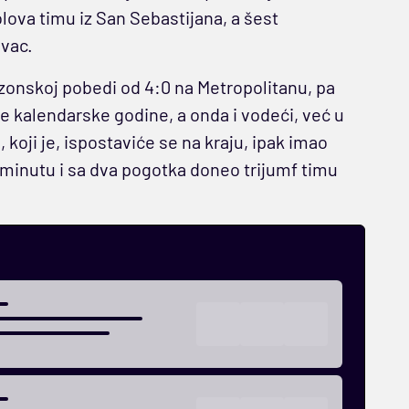
ova timu iz San Sebastijana, a šest
ivac.
zonskoj pobedi od 4:0 na Metropolitanu, pa
će kalendarske godine, a onda i vodeći, već u
koji je, ispostaviće se na kraju, ipak imao
. minutu i sa dva pogotka doneo trijumf timu