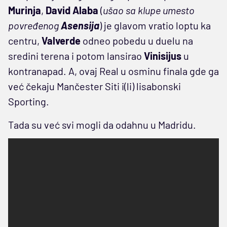
Murinja
,
David
Alaba
(
ušao sa klupe umesto
povređenog
Asensija
) je glavom vratio loptu ka
centru,
Valverde
odneo pobedu u duelu na
sredini terena i potom lansirao
Vinisijus
u
kontranapad. A, ovaj Real u osminu finala gde ga
već čekaju Mančester Siti i(li) lisabonski
Sporting.
Tada su već svi mogli da odahnu u Madridu.