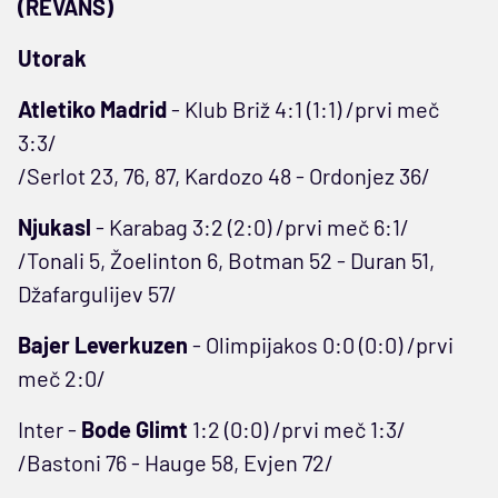
(REVANŠ)
Utorak
Atletiko Madrid
- Klub Briž 4:1 (1:1) /prvi meč
3:3/
/Serlot 23, 76, 87, Kardozo 48 - Ordonjez 36/
Njukasl
- Karabag 3:2 (2:0) /prvi meč 6:1/
/Tonali 5, Žoelinton 6, Botman 52 - Duran 51,
Džafargulijev 57/
Bajer Leverkuzen
- Olimpijakos 0:0 (0:0) /prvi
meč 2:0/
Inter -
Bode Glimt
1:2 (0:0) /prvi meč 1:3/
/Bastoni 76 - Hauge 58, Evjen 72/