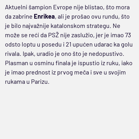
Aktuelni šampion Evrope nije blistao, što mora
da zabrine
Enrikea
, ali je prošao ovu rundu, što
je bilo najvažnije katalonskom strategu. Ne
može se reći da PSŽ nije zaslužio, jer je imao 73
odsto loptu u posedu i 21 upućen udarac ka golu
rivala. Ipak, uradio je ono što je nedopustivo.
Plasman u osminu finala je ispustio iz ruku, iako
je imao prednost iz prvog meča i sve u svojim
rukama u Parizu.