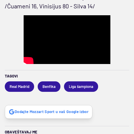
/Čuameni 16, Vinisijus 80 - Silva 14/
TAGOVI
Real Madrid
Benfika
Liga šampiona
Dodajte Mozzart Sport u vaš Google izbor
OBAVEŠTAVAJ ME