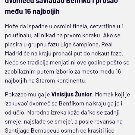
dvomeču savladao Benfiku i prošao
među 16 najboljih
Može da ispadne u osmini finala, četvrtfinalu i
polufinalu, ali nikad na prvom koraku. Ako se
plasira u grupnu fazu Lige šampiona, Real
Madrid će na kraju pronaći put do nokaut faze.
Neće se tradicija menjati ni ove godine pošto se
zaobilaznim putem izborio za mesto među 16
najboljih na Starom kontinentu.
Pokazao mu ga je
Vinisijus
Žunior
. Momak koji je
'zakuvao' dvomeč sa Benfikom na kraju ga je i
odlučio. Narodna izreka kaže da 'ko se zadnji
smeje, najslađe se smeje', a posle revanša na
Santijago Bernabeuu osmeh će krasiti lice