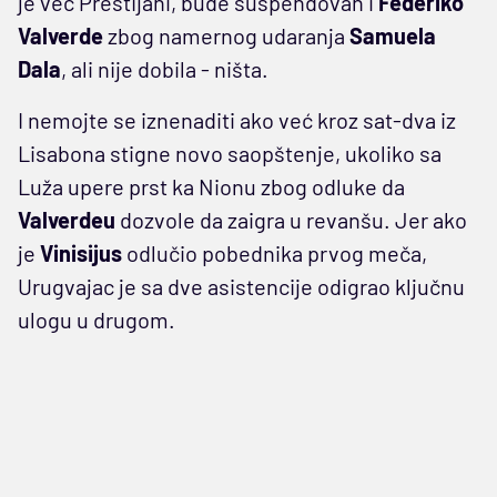
je već Prestijani, bude suspendovan i
Federiko
Valverde
zbog namernog udaranja
Samuela
Dala
, ali nije dobila - ništa.
I nemojte se iznenaditi ako već kroz sat-dva iz
Lisabona stigne novo saopštenje, ukoliko sa
Luža upere prst ka Nionu zbog odluke da
Valverdeu
dozvole da zaigra u revanšu. Jer ako
je
Vinisijus
odlučio pobednika prvog meča,
Urugvajac je sa dve asistencije odigrao ključnu
ulogu u drugom.