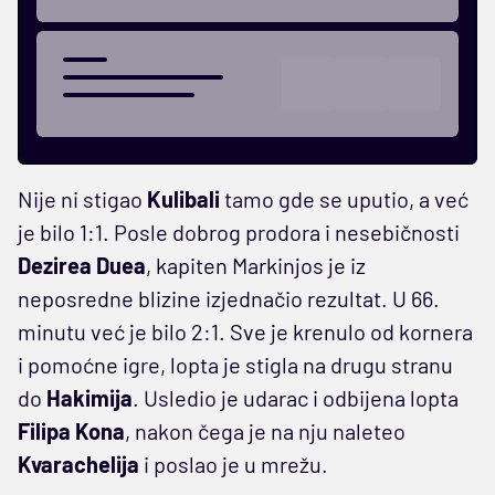
Nije ni stigao
Kulibali
tamo gde se uputio, a već
je bilo 1:1. Posle dobrog prodora i nesebičnosti
Dezirea Duea
, kapiten Markinjos je iz
neposredne blizine izjednačio rezultat. U 66.
minutu već je bilo 2:1. Sve je krenulo od kornera
i pomoćne igre, lopta je stigla na drugu stranu
do
Hakimija
. Usledio je udarac i odbijena lopta
Filipa Kona
, nakon čega je na nju naleteo
Kvarachelija
i poslao je u mrežu.