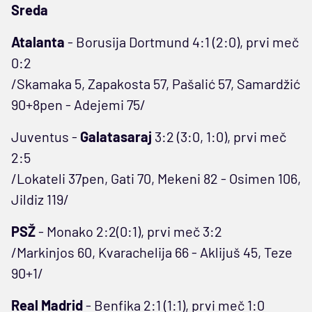
Sreda
Atalanta
- Borusija Dortmund 4:1 (2:0), prvi meč
0:2
/Skamaka 5, Zapakosta 57, Pašalić 57, Samardžić
90+8pen - Adejemi 75/
Juventus -
Galatasaraj
3:2 (3:0, 1:0), prvi meč
2:5
/Lokateli 37pen, Gati 70, Mekeni 82 - Osimen 106,
Jildiz 119/
PSŽ
- Monako 2:2(0:1), prvi meč 3:2
/Markinjos 60, Kvarachelija 66 - Aklijuš 45, Teze
90+1/
Real Madrid
- Benfika 2:1 (1:1), prvi meč 1:0