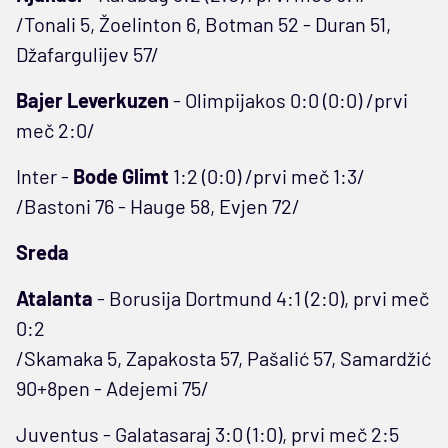
/Tonali 5, Žoelinton 6, Botman 52 - Duran 51,
Džafargulijev 57/
Bajer Leverkuzen
- Olimpijakos 0:0 (0:0) /prvi
meč 2:0/
Inter -
Bode Glimt
1:2 (0:0) /prvi meč 1:3/
/Bastoni 76 - Hauge 58, Evjen 72/
Sreda
Atalanta
- Borusija Dortmund 4:1 (2:0), prvi meč
0:2
/Skamaka 5, Zapakosta 57, Pašalić 57, Samardžić
90+8pen - Adejemi 75/
Juventus - Galatasaraj 3:0 (1:0), prvi meč 2:5