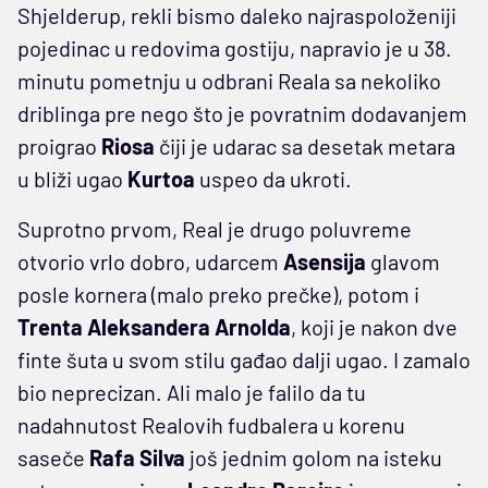
Shjelderup, rekli bismo daleko najraspoloženiji
pojedinac u redovima gostiju, napravio je u 38.
minutu pometnju u odbrani Reala sa nekoliko
driblinga pre nego što je povratnim dodavanjem
proigrao
Riosa
čiji je udarac sa desetak metara
u bliži ugao
Kurtoa
uspeo da ukroti.
Suprotno prvom, Real je drugo poluvreme
otvorio vrlo dobro, udarcem
Asensija
glavom
posle kornera (malo preko prečke), potom i
Trenta
Aleksandera
Arnolda
, koji je nakon dve
finte šuta u svom stilu gađao dalji ugao. I zamalo
bio neprecizan. Ali malo je falilo da tu
nadahnutost Realovih fudbalera u korenu
saseče
Rafa
Silva
još jednim golom na isteku