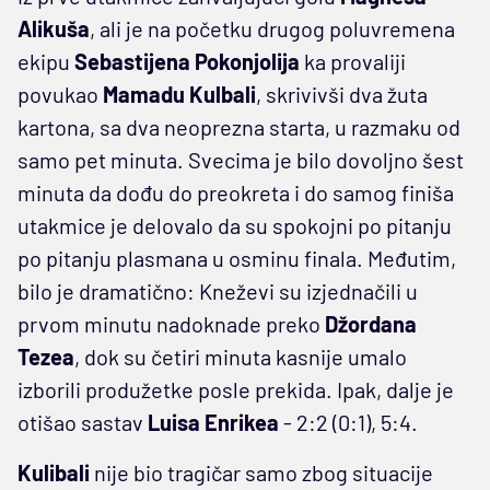
Alikuša
, ali je na početku drugog poluvremena
ekipu
Sebastijena
Pokonjolija
ka provaliji
povukao
Mamadu
Kulbali
, skrivivši dva žuta
kartona, sa dva neoprezna starta, u razmaku od
samo pet minuta. Svecima je bilo dovoljno šest
minuta da dođu do preokreta i do samog finiša
utakmice je delovalo da su spokojni po pitanju
po pitanju plasmana u osminu finala. Međutim,
bilo je dramatično: Kneževi su izjednačili u
prvom minutu nadoknade preko
Džordana
Tezea
, dok su četiri minuta kasnije umalo
izborili produžetke posle prekida. Ipak, dalje je
otišao sastav
Luisa
Enrikea
- 2:2 (0:1), 5:4.
Kulibali
nije bio tragičar samo zbog situacije