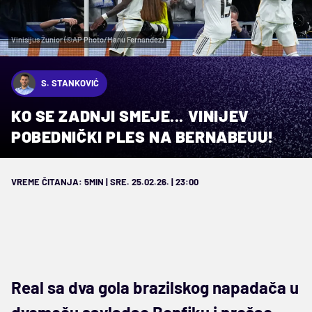
Vinisijus Žunior (©AP Photo/Manu Fernandez)
S. STANKOVIĆ
KO SE ZADNJI SMEJE... VINIJEV
POBEDNIČKI PLES NA BERNABEUU!
VREME ČITANJA: 5MIN | SRE. 25.02.26. | 23:00
Real sa dva gola brazilskog napadača u