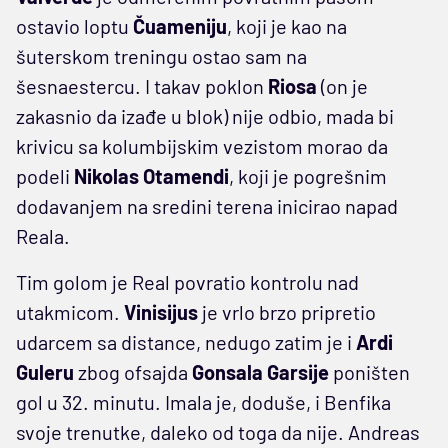
ostavio loptu
Čuameniju
, koji je kao na
šuterskom treningu ostao sam na
šesnaestercu. I takav poklon
Riosa
(on je
zakasnio da izađe u blok) nije odbio, mada bi
krivicu sa kolumbijskim vezistom morao da
podeli
Nikolas Otamendi
, koji je pogrešnim
dodavanjem na sredini terena inicirao napad
Reala.
Tim golom je Real povratio kontrolu nad
utakmicom.
Vinisijus
je vrlo brzo pripretio
udarcem sa distance, nedugo zatim je i
Ardi
Guleru
zbog ofsajda
Gonsala
Garsije
poništen
gol u 32. minutu. Imala je, doduše, i Benfika
svoje trenutke, daleko od toga da nije. Andreas