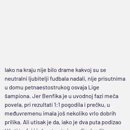
Iako na kraju nije bilo drame kakvoj su se
neutralni ljubitelji fudbala nadali, nije prisutnima
u domu petnaestostrukog osvaja Lige
šampiona. Jer Benfika je u uvodnoj fazi meča
povela, pri rezultati 1:1 pogodila i prečku, u
međuvremenu imala još nekoliko vrlo dobrih
prilika. Ali utisak je da, iako je dva puta podizao