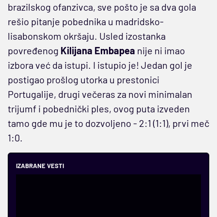
brazilskog ofanzivca, sve pošto je sa dva gola
rešio pitanje pobednika u madridsko-
lisabonskom okršaju. Usled izostanka
povređenog
Kilijana Embapea
nije ni imao
izbora već da istupi. I istupio je! Jedan gol je
postigao prošlog utorka u prestonici
Portugalije, drugi večeras za novi minimalan
trijumf i pobednički ples, ovog puta izveden
tamo gde mu je to dozvoljeno - 2:1 (1:1), prvi meč
1:0.
IZABRANE VESTI