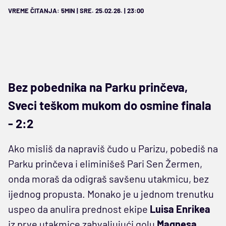
VREME ČITANJA: 5MIN | SRE. 25.02.26. | 23:00
Bez pobednika na Parku prinčeva,
Sveci teškom mukom do osmine finala
- 2:2
Ako misliš da napraviš čudo u Parizu, pobediš na
Parku prinčeva i eliminišeš Pari Sen Žermen,
onda moraš da odigraš savšenu utakmicu, bez
ijednog propusta. Monako je u jednom trenutku
uspeo da anulira prednost ekipe
Luisa
Enrikea
iz prve utakmice zahvaljujući golu
Magnesa