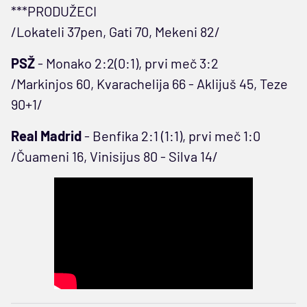
***PRODUŽECI
/Lokateli 37pen, Gati 70, Mekeni 82/
PSŽ
- Monako 2:2(0:1), prvi meč 3:2
/Markinjos 60, Kvarachelija 66 - Aklijuš 45, Teze
90+1/
Real Madrid
- Benfika 2:1 (1:1), prvi meč 1:0
/Čuameni 16, Vinisijus 80 - Silva 14/