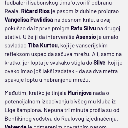
fudbaleri lisabonskog tima 'otvorili' odbranu
Reala.
Ričard
Rios
je pasom iz dubine proigrao
Vangelisa Pavlidisa
na desnom krilu, a ovaj
pokušao da iz prve proigra
Rafu
Silvu
na drugoj
stativi. U želji da interveniše
Asensio
je umalo
savladao
Tiba Kurtou
, koji je vanserijskim
refleksom uspeo da sačuva mrežu. Ali, samo na
kratko, jer lopta je svakako stigla do
Silve
, koji je
ovako imao još lakši zadatak - da sa dva metra
spakuje loptu u nebranjenu mrežu.
Međutim, kratko je tinjala
Murinjova
nada o
potencijalnom izbacivanju bivšeg mu kluba iz
Lige šampiona. Nepuna tri minuta prošla su od
Benfikinog vođstva do Realovog izjednačenja.
Valverde
je odmerenim povratnim pasom