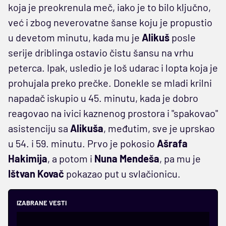
koja je preokrenula meč, iako je to bilo ključno,
već i zbog neverovatne šanse koju je propustio
u devetom minutu, kada mu je
Alikuš
posle
serije driblinga ostavio čistu šansu na vrhu
peterca. Ipak, usledio je loš udarac i lopta koja je
prohujala preko prečke. Donekle se mladi krilni
napadač iskupio u 45. minutu, kada je dobro
reagovao na ivici kaznenog prostora i "spakovao"
asistenciju sa
Alikuša
, međutim, sve je uprskao
u 54. i 59. minutu. Prvo je pokosio
Ašrafa
Hakimija
, a potom i
Nuna Mendeša
, pa mu je
Ištvan Kovač
pokazao put u svlačionicu.
IZABRANE VESTI