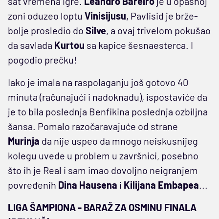
sat vremena igre.
Leandro
Bareiro
je u opasnoj
zoni oduzeo loptu
Vinisijusu
, Pavlisid je brže-
bolje prosledio do
Silve
, a ovaj trivelom pokušao
da savlada
Kurtou
sa kapice šesnaesterca. I
pogodio prečku!
Iako je imala na raspolaganju još gotovo 40
minuta (računajući i nadoknadu), ispostaviće da
je to bila poslednja Benfikina poslednja ozbiljna
šansa. Pomalo razočaravajuće od strane
Murinja
da nije uspeo da mnogo neiskusnijeg
kolegu uvede u problem u završnici, posebno
što ih je Real i sam imao dovoljno neigranjem
povređenih
Dina
Hausena
i
Kilijana
Embapea
...
LIGA ŠAMPIONA - BARAŽ ZA OSMINU FINALA