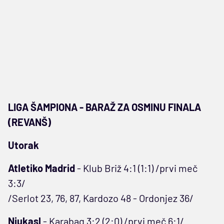
LIGA ŠAMPIONA - BARAŽ ZA OSMINU FINALA
(REVANŠ)
Utorak
Atletiko Madrid
- Klub Briž 4:1 (1:1) /prvi meč
3:3/
/Serlot 23, 76, 87, Kardozo 48 - Ordonjez 36/
Njukasl
- Karabag 3:2 (2:0) /prvi meč 6:1/