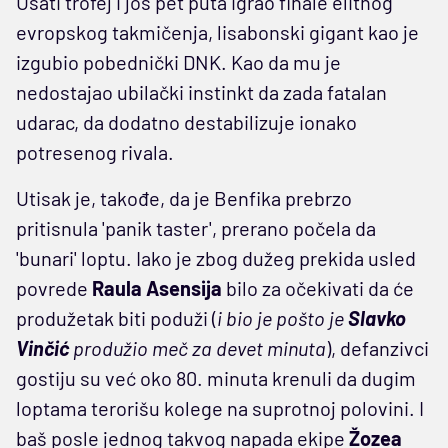
Ušati trofej i još pet puta igrao finale elitnog
evropskog takmičenja, lisabonski gigant kao je
izgubio pobednički DNK. Kao da mu je
nedostajao ubilački instinkt da zada fatalan
udarac, da dodatno destabilizuje ionako
potresenog rivala.
Utisak je, takođe, da je Benfika prebrzo
pritisnula 'panik taster', prerano počela da
'bunari' loptu. Iako je zbog dužeg prekida usled
povrede
Raula Asensija
bilo za očekivati da će
produžetak biti poduži (
i bio je pošto je
Slavko
Vinčić
produžio meč za devet minuta
), defanzivci
gostiju su već oko 80. minuta krenuli da dugim
loptama terorišu kolege na suprotnoj polovini. I
baš posle jednog takvog napada ekipe
Žozea