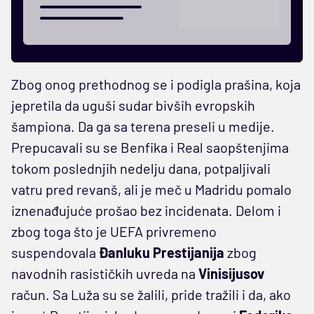
Zbog onog prethodnog se i podigla prašina, koja
jepretila da uguši sudar bivših evropskih
šampiona. Da ga sa terena preseli u medije.
Prepucavali su se Benfika i Real saopštenjima
tokom poslednjih nedelju dana, potpaljivali
vatru pred revanš, ali je meč u Madridu pomalo
iznenađujuće prošao bez incidenata. Delom i
zbog toga što je UEFA privremeno
suspendovala
Đanluku
Prestijanija
zbog
navodnih rasističkih uvreda na
Vinisijusov
račun. Sa Luža su se žalili, pride tražili i da, ako