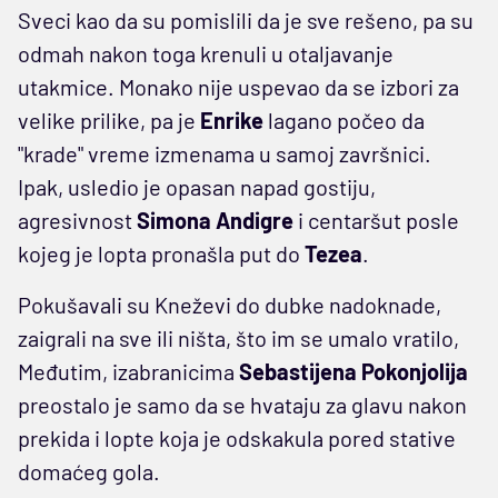
Sveci kao da su pomislili da je sve rešeno, pa su
odmah nakon toga krenuli u otaljavanje
utakmice. Monako nije uspevao da se izbori za
velike prilike, pa je
Enrike
lagano počeo da
"krade" vreme izmenama u samoj završnici.
Ipak, usledio je opasan napad gostiju,
agresivnost
Simona Andigre
i centaršut posle
kojeg je lopta pronašla put do
Tezea
.
Pokušavali su Kneževi do dubke nadoknade,
zaigrali na sve ili ništa, što im se umalo vratilo,
Međutim, izabranicima
Sebastijena
Pokonjolija
preostalo je samo da se hvataju za glavu nakon
prekida i lopte koja je odskakula pored stative
domaćeg gola.