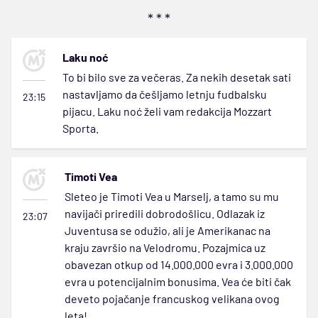
* * *
Laku noć
To bi bilo sve za večeras. Za nekih desetak sati
nastavljamo da češljamo letnju fudbalsku
23:15
pijacu. Laku noć želi vam redakcija Mozzart
Sporta.
Timoti Vea
Sleteo je Timoti Vea u Marselj, a tamo su mu
navijači priredili dobrodošlicu. Odlazak iz
23:07
Juventusa se odužio, ali je Amerikanac na
kraju završio na Velodromu. Pozajmica uz
obavezan otkup od 14.000.000 evra i 3.000.000
evra u potencijalnim bonusima. Vea će biti čak
deveto pojačanje francuskog velikana ovog
leta!