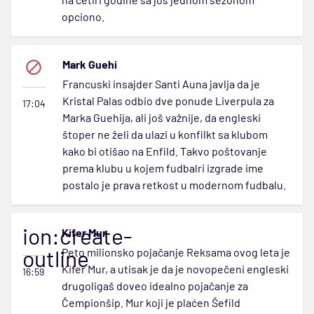
opciono.
Mark Guehi
Francuski insajder Santi Auna javlja da je
Kristal Palas odbio dve ponude Liverpula za
17:04
Marka Guehija, ali još važnije, da engleski
štoper ne želi da ulazi u konfilkt sa klubom
kako bi otišao na Enfild. Takvo poštovanje
prema klubu u kojem fudbalri izgrade ime
postalo je prava retkost u modernom fudbalu.
ion:create-
Kifer Mur
outline
Peto milionsko pojačanje Reksama ovog leta je
Kifer Mur, a utisak je da je novopečeni engleski
16:59
drugoligaš doveo idealno pojačanje za
Čempionšip. Mur koji je plaćen Šefild