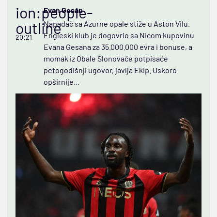
ion:people-
Evan Gesan
outline
Napadač sa Azurne opale stiže u Aston Vilu.
Engleski klub je dogovrio sa Nicom kupovinu
20:21
Evana Gesana za 35.000.000 evra i bonuse, a
momak iz Obale Slonovače potpisaće
petogodišnji ugovor, javlja Ekip. Uskoro
opširnije...