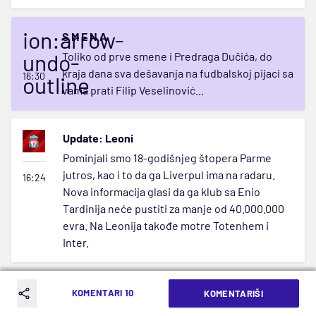
ion:arrow-
S M E N A
undo-
Toliko od prve smene i Predraga Dučića, do
kraja dana sva dešavanja na fudbalskoj pijaci sa
16:30
outline
vama prati Filip Veselinović...
Update: Leoni
Pominjali smo 18-godišnjeg štopera Parme
jutros, kao i to da ga Liverpul ima na radaru.
16:24
Nova informacija glasi da ga klub sa Enio
Tardinija neće pustiti za manje od 40.000.000
evra. Na Leonija takođe motre Totenhem i
Inter.
ion:flame-
Update: Grinvud
KOMENTARI 10
KOMENTARIŠI
Iz Engleske stiže glas da će Marselj, ukoliko