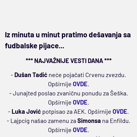
Iz minuta u minut pratimo dešavanja sa
fudbalske pijace...
*** NAJVAŽNIJE VESTI DANA ***
-
Dušan Tadić
neće pojačati Crvenu zvezdu.
Opširnije
OVDE
.
- Junajted poslao zvaničnu ponudu za Šeška.
Opširnije
OVDE
.
-
Luka Jović
potpisao za AEK. Opširnije
OVDE
.
- Lajpcig našao zamenu za
Simonsa
na Enfildu.
Opširnije
OVDE
.