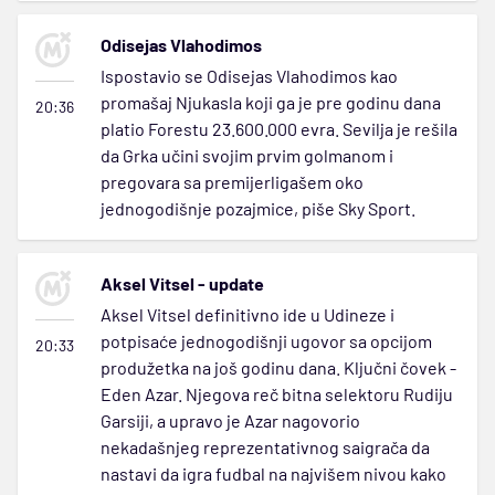
Odisejas Vlahodimos
Ispostavio se Odisejas Vlahodimos kao
promašaj Njukasla koji ga je pre godinu dana
20:36
platio Forestu 23.600.000 evra. Sevilja je rešila
da Grka učini svojim prvim golmanom i
pregovara sa premijerligašem oko
jednogodišnje pozajmice, piše Sky Sport.
Aksel Vitsel - update
Aksel Vitsel definitivno ide u Udineze i
potpisaće jednogodišnji ugovor sa opcijom
20:33
produžetka na još godinu dana. Ključni čovek -
Eden Azar. Njegova reč bitna selektoru Rudiju
Garsiji, a upravo je Azar nagovorio
nekadašnjeg reprezentativnog saigrača da
nastavi da igra fudbal na najvišem nivou kako