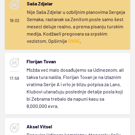
Saša Zdjelar
Nije Saša Zdjelar u ozbiljnim planovima Sergeja
Semaka, rastanak sa Zenitom posle samo šest
18:02
meseci deluje realno, a prema pisanju turskim
medija, Kodžaeli pregovara sa srpskim
vezistom. Opširnije
OVDE
.
Florijan Tovan
Možda već malo dosađujemo sa Udinezeom, ali
takva tura naišla. Florijan Tovan je na izlaznim
17:59
vratima Serije A i vrlo je blizu potpisa za Lans.
Klubovi utanačuju poslednje detalje posla koji
bi Zebrama trebalo da napuni kasu sa
8.000.000 evra.
Aksel Vitsel
Renovira Udineze kompletnu štopersku liniju,