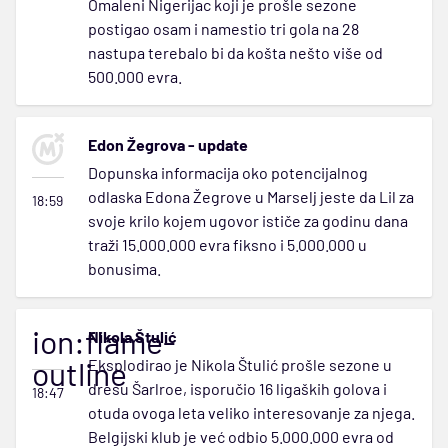
Omaleni Nigerijac koji je prošle sezone
postigao osam i namestio tri gola na 28
nastupa terebalo bi da košta nešto više od
500.000 evra.
Edon Žegrova - update
Dopunska informacija oko potencijalnog
odlaska Edona Žegrove u Marselj jeste da Lil za
18:59
svoje krilo kojem ugovor ističe za godinu dana
traži 15.000.000 evra fiksno i 5.000.000 u
bonusima.
ion:flame-
Nikola Štulić
outline
Eksplodirao je Nikola Štulić prošle sezone u
dresu Šarlroe, isporučio 16 ligaških golova i
18:47
otuda ovoga leta veliko interesovanje za njega.
Belgijski klub je već odbio 5.000.000 evra od