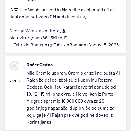
🤍💙 Tim Weah, arrived in Marseille as planned after
deal done between OM and Juventus.
George Weah, also there. 🫂
pic.twitter.com/S6M5MIkerE
— Fabrizio Romano (@FabrizioRomano)
August 5, 2025
Rožer Gedes
Nije Gremio uporan, Gremio grize i ne pušta Al
Rajan želeći da izboksuje kupovinu Rožera
23:06
Gedesa. Odbili su Katarci prve tri ponude od
10, 12 i 15 miliona evra, ali je velikan iz Porto
Alegrea spremio 18.000.000 evra za 28-
godišnjeg napadača, duplo više od sume za
koju ga je Al Rajan pre dve godine doveo iz
Korintijansa.