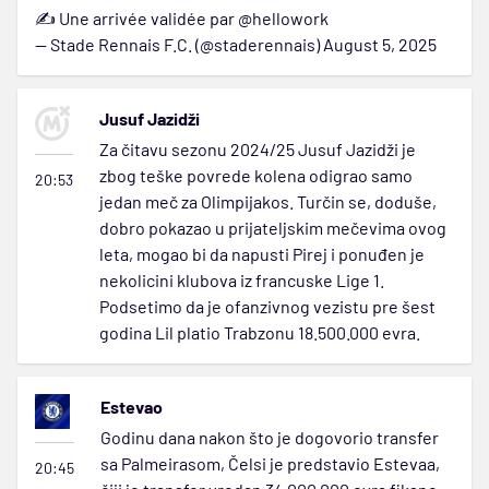
✍️ Une arrivée validée par
@hellowork
— Stade Rennais F.C. (@staderennais)
August 5, 2025
Jusuf Jazidži
Za čitavu sezonu 2024/25 Jusuf Jazidži je
zbog teške povrede kolena odigrao samo
20:53
jedan meč za Olimpijakos. Turčin se, doduše,
dobro pokazao u prijateljskim mečevima ovog
leta, mogao bi da napusti Pirej i ponuđen je
nekolicini klubova iz francuske Lige 1.
Podsetimo da je ofanzivnog vezistu pre šest
godina Lil platio Trabzonu 18.500.000 evra.
Estevao
Godinu dana nakon što je dogovorio transfer
sa Palmeirasom, Čelsi je predstavio Estevaa,
20:45