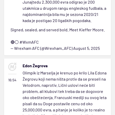
Junajtedu 2.300.000 evra odigrao je 200
utakmica u drugom rangu engleskog fudbala, a
najdominantnija bila mu je sezona 2020/21
kada je postigao 20 ligaških pogodaka.
Signed, sealed, and served bold. Meet Kieffer Moore.
🔴⚪
#WxmAFC
— Wrexham AFC (@Wrexham_AFC)
August 5, 2025
Edon Žegrova
Olimpik iz Marselja je krenuo po krilo Lila Edona
Žegrovu koji nema ništa protiv da se preseli na
16:54
Velodrom, naprotiv. Lični uslovi neće biti
problem, ali klubovi tek treba da se dogovore
oko obeštećenja. Francuski mediji su ovog leta
pisali da su Doge postavile cenu od oko
25.000.000 evra, a pitanje je koliko je to realno