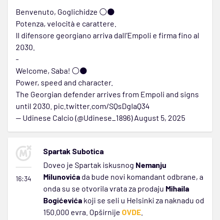
Benvenuto, Goglichidze ⚪⚫
Potenza, velocità e carattere.
Il difensore georgiano arriva dall’Empoli e firma fino al
2030.
-
Welcome, Saba! ⚪⚫
Power, speed and character.
The Georgian defender arrives from Empoli and signs
until 2030.
pic.twitter.com/SQsDgIaQ34
— Udinese Calcio (@Udinese_1896)
August 5, 2025
Spartak Subotica
Doveo je Spartak iskusnog
Nemanju
Milunovića
da bude novi komandant odbrane, a
16:34
onda su se otvorila vrata za prodaju
Mihaila
Bogićevića
koji se seli u Helsinki za naknadu od
150.000 evra. Opširnije
OVDE
.