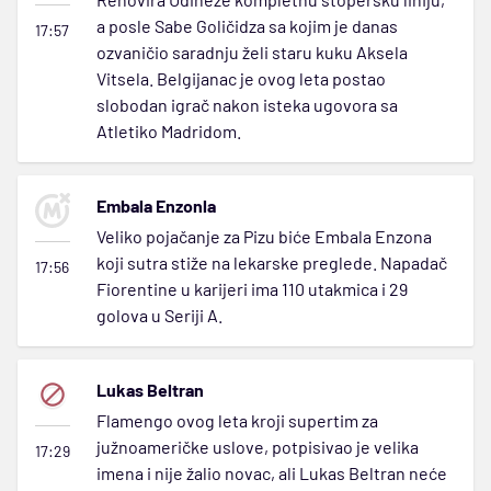
a posle Sabe Goličidza sa kojim je danas
17:57
ozvaničio saradnju želi staru kuku Aksela
Vitsela. Belgijanac je ovog leta postao
slobodan igrač nakon isteka ugovora sa
Atletiko Madridom.
Embala Enzonla
Veliko pojačanje za Pizu biće Embala Enzona
koji sutra stiže na lekarske preglede. Napadač
17:56
Fiorentine u karijeri ima 110 utakmica i 29
golova u Seriji A.
Lukas Beltran
Flamengo ovog leta kroji supertim za
južnoameričke uslove, potpisivao je velika
17:29
imena i nije žalio novac, ali Lukas Beltran neće