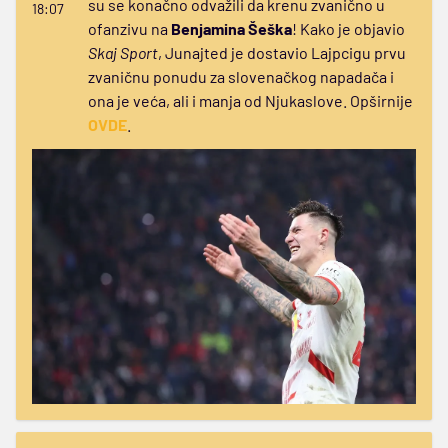
su se konačno odvažili da krenu zvanično u
18:07
ofanzivu na
Benjamina Šeška
! Kako je objavio
Skaj Sport
, Junajted je dostavio Lajpcigu prvu
zvaničnu ponudu za slovenačkog napadača i
ona je veća, ali i manja od Njukaslove. Opširnije
OVDE
.