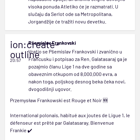
visoka ponuda Atletiko će je razmatrati. U
slučaju da Serlot ode sa Metropolitana,
Jorgandžije će tražiti novu devetku.
ion:create-
Pšemislav Frankovski
outline
Vratio se Pšemislav Frankovski i zvanično u
Francusku i potpisao za Ren. Galatasaraj ga je
20:57
pozajmio članu Lige 1 na dve godine sa
obaveznim otkupom od 8.000.000 evra, a
nakon toga, poljskog desnog beka čeka novi,
dvogodišnji ugovor.
Przemysław Frankowski est Rouge et Noir 🆕
International polonais, habitué aux joutes de Ligue 1, le
défenseur est prêté par Galatasaray. Bienvenue
Frankie ✔️