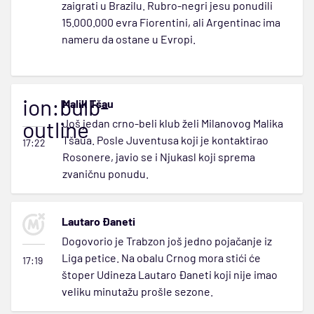
zaigrati u Brazilu. Rubro-negri jesu ponudili
15.000.000 evra Fiorentini, ali Argentinac ima
nameru da ostane u Evropi.
ion:bulb-
Malik Tšau
outline
Još jedan crno-beli klub želi Milanovog Malika
Tšaua. Posle Juventusa koji je kontaktirao
17:22
Rosonere, javio se i Njukasl koji sprema
zvaničnu ponudu.
Lautaro Đaneti
Dogovorio je Trabzon još jedno pojačanje iz
Liga petice. Na obalu Crnog mora stići će
17:19
štoper Udineza Lautaro Đaneti koji nije imao
veliku minutažu prošle sezone.