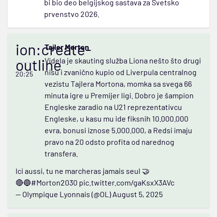
bi bio deo belgijskog sastava za Svetsko
prvenstvo 2026.
ion:create-
Tajler Morton
outline
Videla je skauting služba Liona nešto što drugi
nisu i zvanično kupio od Liverpula centralnog
20:25
vezistu Tajlera Mortona, momka sa svega 66
minuta igre u Premijer ligi. Dobro je šampion
Engleske zaradio na U21 reprezentativcu
Engleske, u kasu mu ide fiksnih 10.000.000
evra, bonusi iznose 5.000.000, a Redsi imaju
pravo na 20 odsto profita od narednog
transfera.
Ici aussi, tu ne marcheras jamais seul 🤝
🔴🔵
#Morton2030
pic.twitter.com/gaKsxX3AVc
— Olympique Lyonnais (@OL)
August 5, 2025