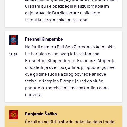
Građani su se obezbedili klauzulom koja im
daje pravo da Brazilca vrate u bilo kom
trenutku sezone ako im zatreba.
Presnel Kimpembe
Ne čudi namera Pari Sen Žermena o kojoj piše
Le Parisien da se ovog leta rastane sa
18:16
Presnelom Kimpembeom. Francuski štoper je
u poslednje dve i po godine, propustio gotovo
dve godine fudbala zbog povrede ahilove
tetive, a šampion Evrope je rad da sluša
ponude za momka koji ima još godinu dana
ugovora.
Benjamin Šeško
Čekali su na Old Trafordu nekoliko dana i sada