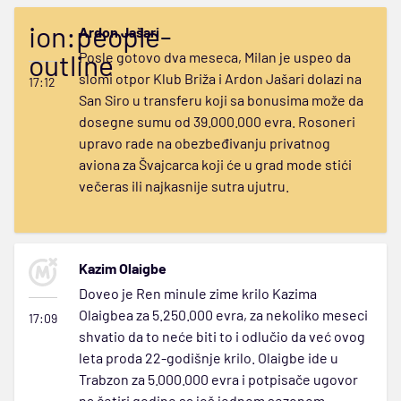
ion:people-
Ardon Jašari
outline
Posle gotovo dva meseca, Milan je uspeo da
slomi otpor Klub Briža i Ardon Jašari dolazi na
17:12
San Siro u transferu koji sa bonusima može da
dosegne sumu od 39.000.000 evra. Rosoneri
upravo rade na obezbeđivanju privatnog
aviona za Švajcarca koji će u grad mode stići
večeras ili najkasnije sutra ujutru.
Kazim Olaigbe
Doveo je Ren minule zime krilo Kazima
Olaigbea za 5.250.000 evra, za nekoliko meseci
17:09
shvatio da to neće biti to i odlučio da već ovog
leta proda 22-godišnje krilo. Olaigbe ide u
Trabzon za 5.000.000 evra i potpisače ugovor
na četiri godine sa još jednom sezonom