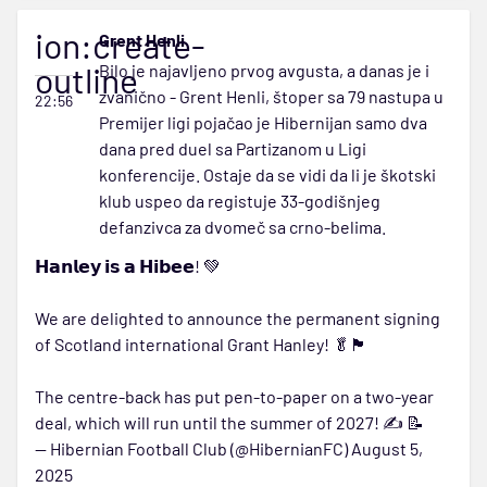
ion:create-
Grent Henli
outline
Bilo je najavljeno prvog avgusta, a danas je i
zvanično - Grent Henli, štoper sa 79 nastupa u
22:56
Premijer ligi pojačao je Hibernijan samo dva
dana pred duel sa Partizanom u Ligi
konferencije. Ostaje da se vidi da li je škotski
klub uspeo da registuje 33-godišnjeg
defanzivca za dvomeč sa crno-belima.
𝗛𝗮𝗻𝗹𝗲𝘆 𝗶𝘀 𝗮 𝗛𝗶𝗯𝗲𝗲! 💚
We are delighted to announce the permanent signing
of Scotland international Grant Hanley! 🥬🏴󠁧󠁢󠁳󠁣󠁴󠁿
The centre-back has put pen-to-paper on a two-year
deal, which will run until the summer of 2027! ✍️ 📝
— Hibernian Football Club (@HibernianFC)
August 5,
2025