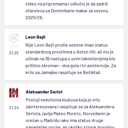
video na pripremama i odlučio je da zadrži
ofanzivca sa Dominikane makar za sezonu
2025/26.
Leon Bejli
Nije Leon Bejli prošle sezone imao status
standardnog prvotimca u Aston Vili, ali mu je
21:25
učinak na 36 nastupa u svim takmičenjima bio
prilično skroman - dva gola i tri asistencije. Za
krilo sa Jamajke raspituje se Bešiktaš.
Aleksander Serlot
Postoji nekolicina klubova koja je vrlo
zainteresovana i raspituje se za Aleksandera
21:24
Serlota, javlja Mateo Moreto. Norvežanin je
srećan u Madridu iako ima status druge
napadačke opcije, ali ukoliko stigne dovoljno