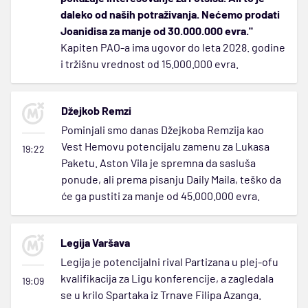
daleko od naših potraživanja. Nećemo prodati
Joanidisa za manje od 30.000.000 evra."
Kapiten PAO-a ima ugovor do leta 2028. godine
i tržišnu vrednost od 15.000.000 evra.
Džejkob Remzi
Pominjali smo danas Džejkoba Remzija kao
Vest Hemovu potencijalu zamenu za Lukasa
19:22
Paketu. Aston Vila je spremna da sasluša
ponude, ali prema pisanju Daily Maila, teško da
će ga pustiti za manje od 45.000.000 evra.
Legija Varšava
Legija je potencijalni rival Partizana u plej-ofu
kvalifikacija za Ligu konferencije, a zagledala
19:09
se u krilo Spartaka iz Trnave Filipa Azanga.