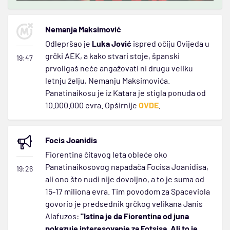
Nemanja Maksimović
Odlepršao je
Luka Jović
ispred očiju Ovijeda u
grčki AEK, a kako stvari stoje, španski
19:47
prvoligaš neće angažovati ni drugu veliku
letnju želju, Nemanju Maksimovića.
Panatinaikosu je iz Katara je stigla ponuda od
10.000.000 evra. Opširnije
OVDE
.
Focis Joanidis
Fiorentina čitavog leta obleće oko
Panatinaikosovog napadača Focisa Joanidisa,
19:26
ali ono što nudi nije dovoljno, a to je suma od
15-17 miliona evra. Tim povodom za Spaceviola
govorio je predsednik grčkog velikana Janis
Alafuzos:
"Istina je da Fiorentina od juna
pokazuje interesovanje za Fotsisa. Ali to je