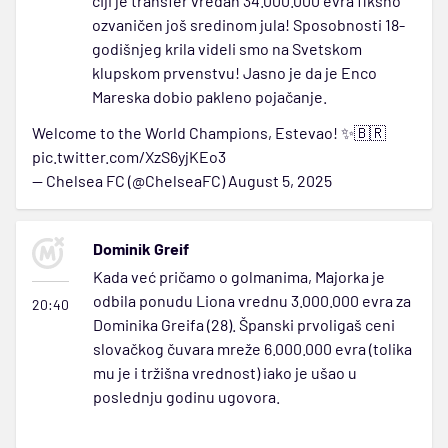
čiji je transfer vredan 34.000.000 evra fiksno
ozvaničen još sredinom jula! Sposobnosti 18-
godišnjeg krila videli smo na Svetskom
klupskom prvenstvu! Jasno je da je Enco
Mareska dobio pakleno pojačanje.
Welcome to the World Champions, Estevao! ✨🇧🇷
pic.twitter.com/XzS6yjKEo3
— Chelsea FC (@ChelseaFC)
August 5, 2025
Dominik Greif
Kada već pričamo o golmanima, Majorka je
odbila ponudu Liona vrednu 3.000.000 evra za
20:40
Dominika Greifa (28). Španski prvoligaš ceni
slovačkog čuvara mreže 6.000.000 evra (tolika
mu je i tržišna vrednost) iako je ušao u
poslednju godinu ugovora.