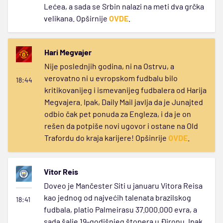
Lećea, a sada se Srbin nalazi na meti dva grčka
velikana. Opširnije
OVDE
.
Hari Megvajer
Nije poslednjih godina, ni na Ostrvu, a
verovatno ni u evropskom fudbalu bilo
18:44
kritikovanijeg i ismevanijeg fudbalera od Harija
Megvajera. Ipak, Daily Mail javlja da je Junajted
odbio čak pet ponuda za Engleza, i da je on
rešen da potpiše novi ugovor i ostane na Old
Trafordu do kraja karijere! Opšinrije
OVDE
.
Vitor Reis
Doveo je Mančester Siti u januaru Vitora Reisa
kao jednog od najvećih talenata brazilskog
18:41
fudbala, platio Palmeirasu 37.000.000 evra, a
sada šalje 19-godišnjeg štopera u Đironu. Ipak,