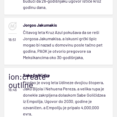
budući da 26-godišnjaku ugovor ističe kroz
godinu dana.
Jorgos Jakumakis
Čitavog leta Kruz Azul pokušava da se reši
Jorgosa Jakumakisa, a iskusni grčki špic
16:51
mogao bi nazad u domovinu posle tačno pet
godina. PAOK je otvorio pregovore sa
Meksikancima oko 30-godišnjaka.
ion:create-
Saba Goličidze
outline
Prodao je ovog leta Udineze dvojicu štopera,
Jaku Bijola i Nehuena Pereza, a velika rupa je
16:46
donekle zakrpljena dolaskom Sabe Goličidzea
iz Empolija. Ugovor do 2030. godine je
ozvaničen, a Empoliju je pripalo 4.000.000
evra.