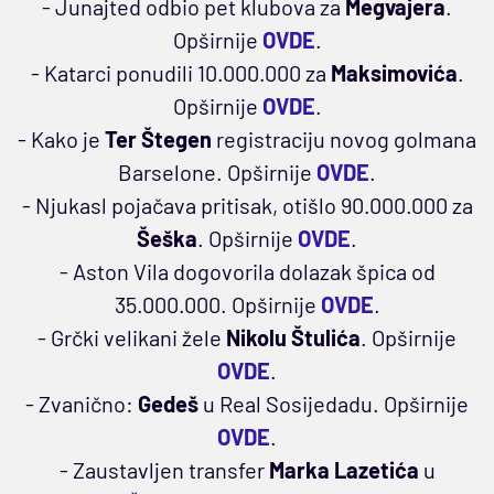
- Junajted odbio pet klubova za
Megvajera
.
Opširnije
OVDE
.
- Katarci ponudili 10.000.000 za
Maksimovića
.
Opširnije
OVDE
.
- Kako je
Ter Štegen
registraciju novog golmana
Barselone. Opširnije
OVDE
.
- Njukasl pojačava pritisak, otišlo 90.000.000 za
Šeška
. Opširnije
OVDE
.
- Aston Vila dogovorila dolazak špica od
35.000.000. Opširnije
OVDE
.
- Grčki velikani žele
Nikolu Štulića
. Opširnije
OVDE
.
- Zvanično:
Gedeš
u Real Sosijedadu.
Opširnije
OVDE
.
- Zaustavljen transfer
Marka Lazetića
u