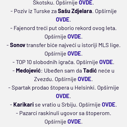
Škotsku.
Opširnije
OVDE
.
- Poziv iz Turske za
Sašu Zdjelara
. Opširnije
OVDE
.
- Fajenord treći put oborio rekord ovog leta.
Opširnije
OVDE
.
-
Sonov
transfer biće najveći u istoriji MLS lige.
Opširnije
OVDE
.
- TOP 10 slobodnih igrača. Opširnije
OVDE
.
-
Medojević
: Ubeđen sam da
Tadić
neće u
Zvezdu. Opširnije
OVDE
.
- Spartak prodao štopera u Helsinki. Opširnije
OVDE
.
-
Karikari
se vratio u Srbiju. Opširnije
OVDE
.
- Pazarci raskinuli ugovor sa štoperom.
Opširnije
OVDE
.