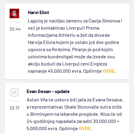
Harvi Eliot
Lajpcig je naciljao zamenu za Ćavija Simonsa i
već je kontaktirao Liverpul! Prema
22:44
informacijama Athletic-a želi da dovede
Harvija Eliota kojem je ostalo još dve godine
ugovora sa Redsima. Pitanje je pod kojim
uslovima bundesligaš može da izvede ovu
akciju budući da Liverpul ceni Engleza
najmanje 45.000.000 evra. Opširnije
OVDE
.
Evan Gesan - update
Aston Vila će uskoro biti jača za Evana Gesana,
a reprezentativac Obale Slonovače sutra stiže
22:17
u Birmingem na lekarske preglede. Nica će od
24-godišnjeg napadača zaraditi 30.000.000 +
5.000.000 evra. Opširnije
OVDE
.