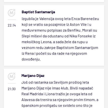
Baptist Santamarija
Izgubila je Valensija ovog leta Enca Barenečeu
koji se vratio sa pozajmice iz Aston Vile i u
22:14
međuvremenu potpisao za Benfiku. Morali su
Slepi miševi da odustanu od Nika Fonseke iz
meksičkog Leona, a sada žele da rupu u
veznom redu zakrpe Baptistom Santamarijom
iz Rena i počeli su da rade na njegovom
dovođenju.
Marijano Dijaz
Još od rastanka sa Seviljom prošlog leta
Marijano Dijaz nije imao klub. Bivši napadač
21:30
Real Madrida i Liona tražio je ovoga leta od
Alavesa da trenira sa njegovim prvim timom, a
španskom prvoligašu se svidelo ono što je