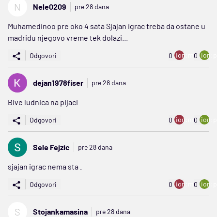
N
Nele0209
pre 28 dana
Muhamedinoo pre oko 4 sata Sjajan igrac treba da ostane u
madridu njegovo vreme tek dolazi...
ion:minus
ion:p
Odgovori
0
0
dejan1978fiser
pre 28 dana
Bive ludnica na pijaci
ion:minus
ion:p
Odgovori
0
0
Sele Fejzic
pre 28 dana
sjajan igrac nema sta .
ion:minus
ion:p
Odgovori
0
0
S
Stojankamasina
pre 28 dana