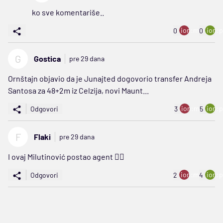
ko sve komentariše..
ion:minus
ion:p
0
0
G
Gostica
pre 29 dana
Ornštajn objavio da je Junajted dogovorio transfer Andreja
Santosa za 48+2m iz Celzija, novi Maunt...
ion:minus
ion:p
Odgovori
3
5
F
Flaki
pre 29 dana
I ovaj Milutinović postao agent 🤦‍♂️
ion:minus
ion:p
Odgovori
2
4