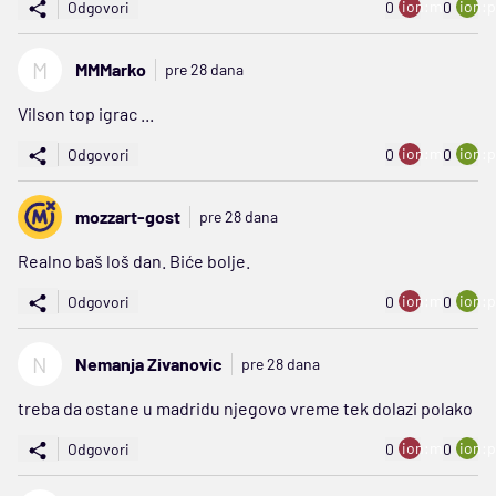
ion:minus
ion:p
Odgovori
0
0
M
MMMarko
pre 28 dana
Vilson top igrac ...
ion:minus
ion:p
Odgovori
0
0
mozzart-gost
pre 28 dana
Realno baš loš dan. Biće bolje.
ion:minus
ion:p
Odgovori
0
0
N
Nemanja Zivanovic
pre 28 dana
treba da ostane u madridu njegovo vreme tek dolazi polako
ion:minus
ion:p
Odgovori
0
0