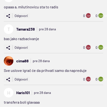
opaaa a, milutinovicu sta to radis
ion:minus
ion:p
Odgovori
0
0
T
Tamara238
pre 28 dana
bas jako razbacivanje
ion:minus
ion:p
Odgovori
0
0
cima88
pre 28 dana
Sve uslove igrač će da prihvati samo da napreduje
ion:minus
ion:p
Odgovori
0
0
H
Haris101
pre 28 dana
transfera boli glavaaa