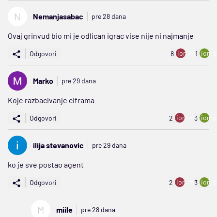
N
Nemanjasabac
pre 28 dana
Ovaj grinvud bio mi je odlican igrac vise nije ni najmanje
ion:minus
ion:p
Odgovori
8
1
Marko
pre 29 dana
Koje razbacivanje ciframa
ion:minus
ion:p
Odgovori
2
3
ilija stevanovic
pre 29 dana
ko je sve postao agent
ion:minus
ion:p
Odgovori
2
3
M
miile
pre 28 dana