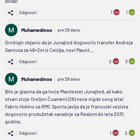
dolazi
ion:minus
ion:p
Odgovori
1
1
Muhamedinoo
pre 28 dana
Ornštajn objavio da je Junajted dogovorio transfer Andreja
Santosa za 48+2m iz Celzija, novi Maunt...
ion:minus
ion:p
Odgovori
2
3
Muhamedinoo
pre 28 dana
Bilo je glasina da ga hoće Mančester Junajted, ali kako
stvari stoje Oreljen Čuameni (26) neće nigde ovog leta!
Fabris Hokins sa RMC Sporta javlja da je francuski vezista
dogovorio produžetak saradnje sa Realom do leta 2031.
godine.
ion:minus
ion:p
Odgovori
1
2