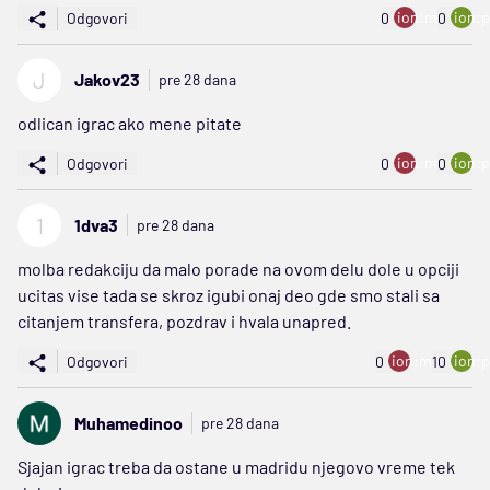
ion:minus
ion:p
Odgovori
0
0
J
Jakov23
pre 28 dana
odlican igrac ako mene pitate
ion:minus
ion:p
Odgovori
0
0
1
1dva3
pre 28 dana
molba redakciju da malo porade na ovom delu dole u opciji
ucitas vise tada se skroz igubi onaj deo gde smo stali sa
citanjem transfera, pozdrav i hvala unapred.
ion:minus
ion:p
Odgovori
0
10
Muhamedinoo
pre 28 dana
Sjajan igrac treba da ostane u madridu njegovo vreme tek