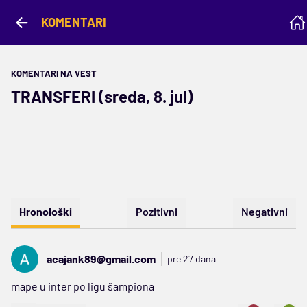
KOMENTARI
KOMENTARI NA VEST
TRANSFERI (sreda, 8. jul)
Hronološki
Pozitivni
Negativni
acajank89@gmail.com
pre 27 dana
mape u inter po ligu šampiona