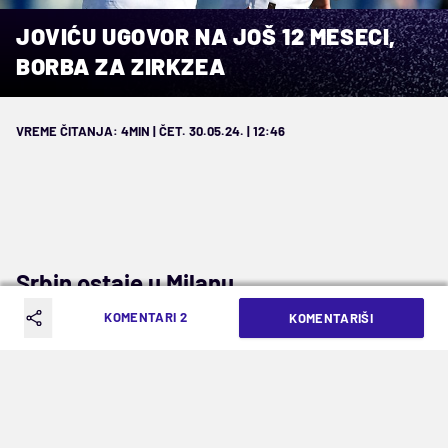
JOVIĆU UGOVOR NA JOŠ 12 MESECI,
BORBA ZA ZIRKZEA
VREME ČITANJA: 4MIN | ČET. 30.05.24. | 12:46
Srbin ostaje u Milanu
KOMENTARI 2
KOMENTARIŠI
Odlaskom
Olivjea Žirua
, Milan je ostao bez prve
opcije u napadu i moraće da reši problem golova
u narednoj sezoni. Francuz je dao 17 golova i
upisao devet asistencija u minuloj sezoni ali