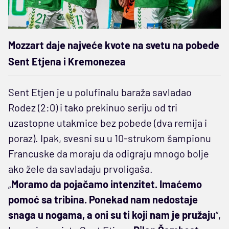
Mozzart daje najveće kvote na svetu na pobede
Sent Etjena i Kremonezea
Sent Etjen je u polufinalu baraža savladao
Rodez (2:0) i tako prekinuo seriju od tri
uzastopne utakmice bez pobede (dva remija i
poraz). Ipak, svesni su u 10-strukom šampionu
Francuske da moraju da odigraju mnogo bolje
ako žele da savladaju prvoligaša.
„
Moramo da pojačamo intenzitet. Imaćemo
pomoć sa tribina. Ponekad nam nedostaje
snaga u nogama, a oni su ti koji nam je pružaju
“,