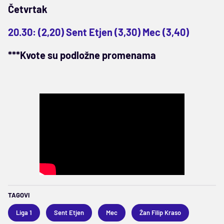
Četvrtak
20.30: (2,20) Sent Etjen (3,30) Mec (3,40)
***Kvote su podložne promenama
TAGOVI
Liga 1
Sent Etjen
Mec
Žan Filip Kraso