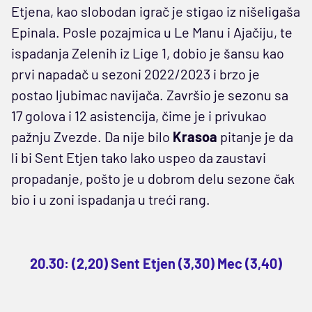
Etjena, kao slobodan igrač je stigao iz nišeligaša
Epinala. Posle pozajmica u Le Manu i Ajačiju, te
ispadanja Zelenih iz Lige 1, dobio je šansu kao
prvi napadač u sezoni 2022/2023 i brzo je
postao ljubimac navijača. Završio je sezonu sa
17 golova i 12 asistencija, čime je i privukao
pažnju Zvezde. Da nije bilo
Krasoa
pitanje je da
li bi Sent Etjen tako lako uspeo da zaustavi
propadanje, pošto je u dobrom delu sezone čak
bio i u zoni ispadanja u treći rang.
20.30: (2,20) Sent Etjen (3,30) Mec (3,40)