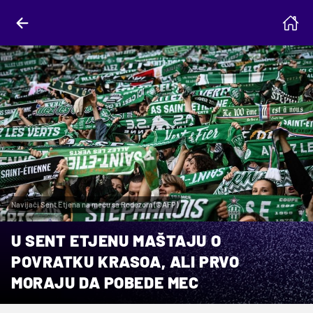
Navijači Sent Etjena na meču sa Rodezom (©AFP)
U SENT ETJENU MAŠTAJU O
POVRATKU KRASOA, ALI PRVO
MORAJU DA POBEDE MEC