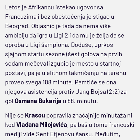
Letos je Afrikancu istekao ugovor sa
Francuzima i bez obeštećenja je stigao u
Beograd. Objasnio je tada da nema više
ambiciju da igra u Ligi 2 i da mu je želja da se
oproba u Ligi šampiona. Doduše, uprkos
sjajnom startu sezone (šest golova na prvih
sedam mečeva) izgubio je mesto u startnoj
postavi, pa je u elitnom takmičenju na terenu
proveo svega 108 minuta. Pamtiće se ona
njegova asistencija protiv Jang Bojsa (2:2) za
gol
Osmana Bukarija
u 88. minutu.
Nije se
Krasou
popravila značajnije minutaža ni
kod
Vladana Milojevića
, pa baš u tome francuski
mediji vide Sent Etjenovu šansu. Međutim,