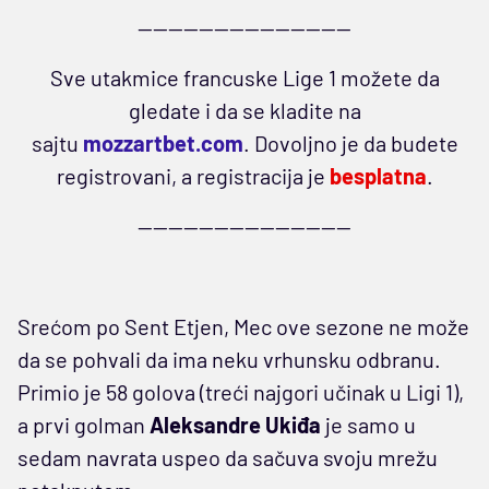
----------------------------
Sve utakmice francuske Lige 1 možete da
gledate i da se kladite na
sajtu
mozzartbet.com
. Dovoljno je da budete
registrovani, a registracija je
besplatna
.
----------------------------
Srećom po Sent Etjen, Mec ove sezone ne može
da se pohvali da ima neku vrhunsku odbranu.
Primio je 58 golova (treći najgori učinak u Ligi 1),
a prvi golman
Aleksandre Ukiđa
je samo u
sedam navrata uspeo da sačuva svoju mrežu