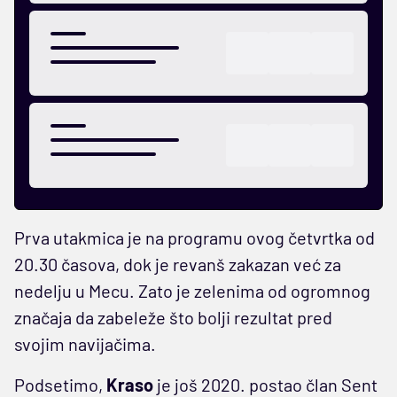
Prva utakmica je na programu ovog četvrtka od
20.30 časova, dok je revanš zakazan već za
nedelju u Mecu. Zato je zelenima od ogromnog
značaja da zabeleže što bolji rezultat pred
svojim navijačima.
Podsetimo,
Kraso
je još 2020. postao član Sent