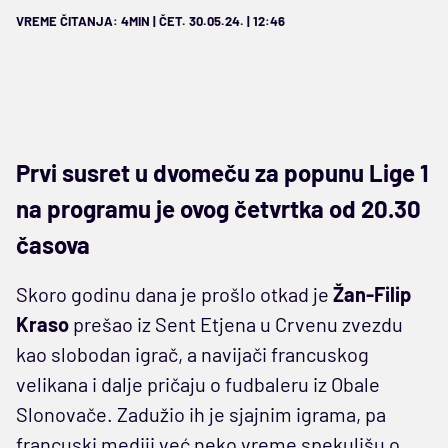
VREME ČITANJA: 4MIN | ČET. 30.05.24. | 12:46
Prvi susret u dvomeču za popunu Lige 1
na programu je ovog četvrtka od 20.30
časova
Skoro godinu dana je prošlo otkad je
Žan-Filip
Kraso
prešao iz Sent Etjena u Crvenu zvezdu
kao slobodan igrač, a navijači francuskog
velikana i dalje pričaju o fudbaleru iz Obale
Slonovače. Zadužio ih je sjajnim igrama, pa
francuski mediji već neko vreme spekulišu o