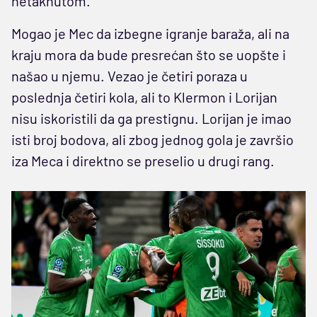
netaknutom.
Mogao je Mec da izbegne igranje baraža, ali na
kraju mora da bude presrećan što se uopšte i
našao u njemu. Vezao je četiri poraza u
poslednja četiri kola, ali to Klermon i Lorijan
nisu iskoristili da ga prestignu. Lorijan je imao
isti broj bodova, ali zbog jednog gola je završio
iza Meca i direktno se preselio u drugi rang.