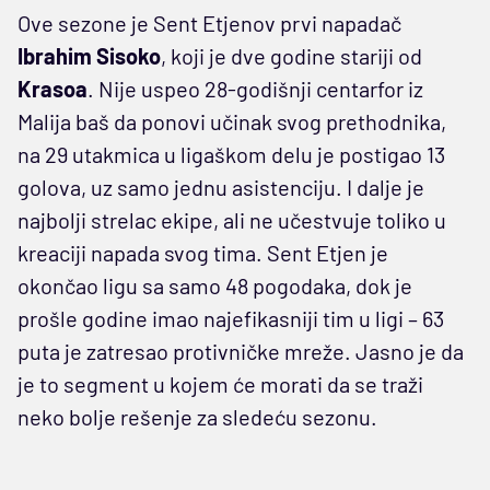
Ove sezone je Sent Etjenov prvi napadač
Ibrahim Sisoko
, koji je dve godine stariji od
Krasoa
. Nije uspeo 28-godišnji centarfor iz
Malija baš da ponovi učinak svog prethodnika,
na 29 utakmica u ligaškom delu je postigao 13
golova, uz samo jednu asistenciju. I dalje je
najbolji strelac ekipe, ali ne učestvuje toliko u
kreaciji napada svog tima. Sent Etjen je
okončao ligu sa samo 48 pogodaka, dok je
prošle godine imao najefikasniji tim u ligi – 63
puta je zatresao protivničke mreže. Jasno je da
je to segment u kojem će morati da se traži
neko bolje rešenje za sledeću sezonu.