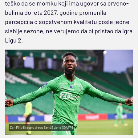
teško da se momku koji ima ugovor sa crveno-
belima do leta 2027. godine promenila
percepcija o sopstvenom kvalitetu posle jedne
slabije sezone, ne verujemo da bi pristao da igra
Ligu 2.
Žan Filip Kraso u dresu Sent Etjena (©AFP)