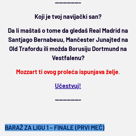
-------------
Koji je tvoj navijački san?
Da li maštaš o tome da gledaš Real Madrid na
Santjago Bernabeuu, Mančester Junajted na
Old Trafordu ili možda Borusiju Dortmund na
Vestfalenu?
Mozzart ti ovog proleća ispunjava želje
.
Učestvuj!
-------------
BARAŽ ZA LIGU 1 – FINALE (PRVI MEČ)