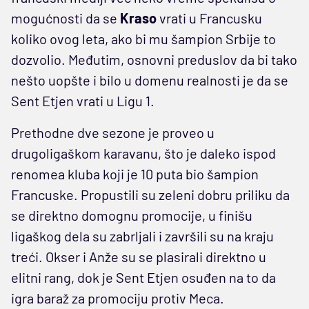
mogućnosti da se
Kraso
vrati u Francusku
koliko ovog leta, ako bi mu šampion Srbije to
dozvolio. Međutim, osnovni preduslov da bi tako
nešto uopšte i bilo u domenu realnosti je da se
Sent Etjen vrati u Ligu 1.
Prethodne dve sezone je proveo u
drugoligaškom karavanu, što je daleko ispod
renomea kluba koji je 10 puta bio šampion
Francuske. Propustili su zeleni dobru priliku da
se direktno domognu promocije, u finišu
ligaškog dela su zabrljali i završili su na kraju
treći. Okser i Anže su se plasirali direktno u
elitni rang, dok je Sent Etjen osuđen na to da
igra baraž za promociju protiv Meca.