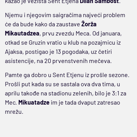
kazao je vezista Sent Etjena
Dilan Šambost
.
Njemu i njegovim saigračima najveći problem
će da bude kako da zaustave
Žorža
Mikautadzea
, prvu zvezdu Meca. Od januara,
otkad se Gruzin vratio u klub na pozajmicu iz
Ajaksa, postigao je 13 pogodaka, uz četiri
asistencije, na 20 prvenstvenih mečeva.
Pamte ga dobro u Sent Etjenu iz prošle sezone.
Prošli put kada su se sastala ova dva tima, u
aprilu takođe na stadionu zelenih, bilo je 3:1 za
Mec.
Mikuatadze
im je tada dvaput zatresao
mrežu.