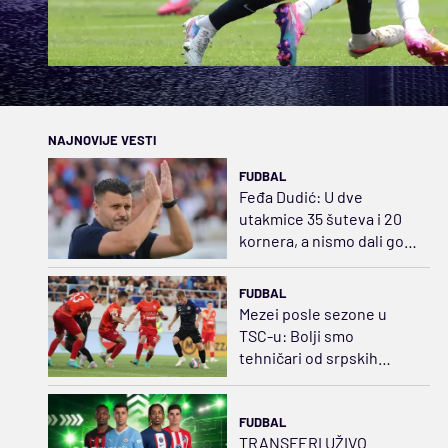
NAJNOVIJE VESTI
FUDBAL
Feđa Dudić: U dve
utakmice 35 šuteva i 20
kornera, a nismo dali gol!
Očekujem da ga damo iz
prekida
FUDBAL
Mezei posle sezone u
TSC-u: Bolji smo
tehničari od srpskih
igrača
FUDBAL
TRANSFERI UŽIVO