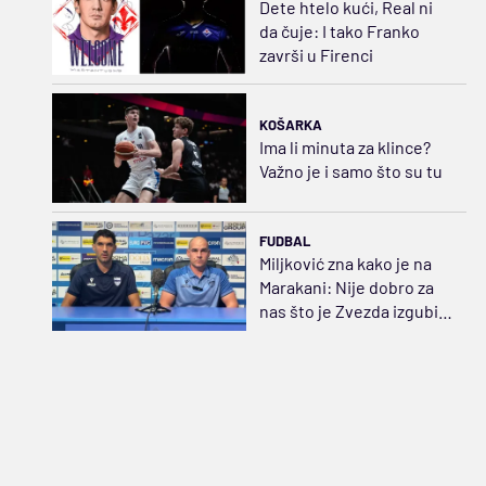
Dete htelo kući, Real ni
da čuje: I tako Franko
završi u Firenci
KOŠARKA
Ima li minuta za klince?
Važno je i samo što su tu
FUDBAL
Miljković zna kako je na
Marakani: Nije dobro za
nas što je Zvezda izgubila
u Evropi