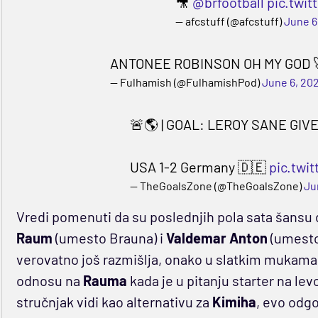
🎥
@brfootball
pic.twi
— afcstuff (@afcstuff)
June 6
ANTONEE ROBINSON OH MY GOD 
— Fulhamish (@FulhamishPod)
June 6, 20
🚨🌎 | GOAL: LEROY SANE GI
USA 1-2 Germany 🇩🇪
pic.twi
— TheGoalsZone (@TheGoalsZone)
Ju
Vredi pomenuti da su poslednjih pola sata šansu 
Raum
(umesto Brauna) i
Valdemar Anton
(umesto
verovatno još razmišlja, onako u slatkim mukama, 
odnosu na
Rauma
kada je u pitanju starter na lev
stručnjak vidi kao alternativu za
Kimiha
, evo odg