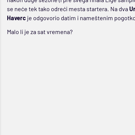
se neće tek tako odreći mesta startera. Na dva
U
Haverc
je odgovorio datim i nameštenim pogotk
Malo li je za sat vremena?