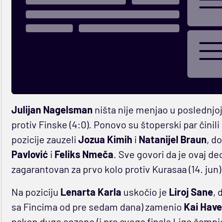
Julijan Nagelsman
ništa nije menjao u poslednjoj
protiv Finske (4:0). Ponovo su štoperski par činili
pozicije zauzeli
Jozua Kimih
i
Natanijel Braun
, d
Pavlović
i
Feliks Nmeča
. Sve govori da je ovaj de
zagarantovan za prvo kolo protiv Kurasaa (14. jun).
Na poziciju
Lenarta Karla
uskočio je
Liroj Sane
, 
sa Fincima od pre sedam dana) zamenio
Kai Have
nakon duge sezone (i pre svega finala Lige šamp