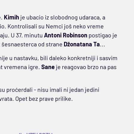
e.
Kimih
je ubacio iz slobodnog udaraca, a
o. Kontrolisali su Nemci još neko vreme
daju. U 37. minutu
Antoni Robinson
postigao je
z šesnaesterca od strane
Džonatana Ta
...
ije u nastavku, bili daleko konkretniji i sasvim
at vremena igre.
Sane
je reagovao brzo na pas
proćerdali - nisu imali ni jedan jedini
vrata. Opet bez prave prilike.