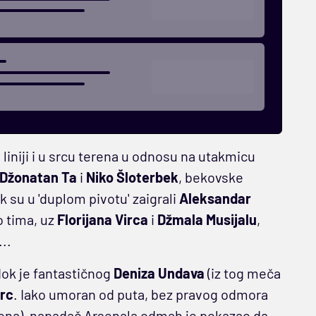
 liniji i u srcu terena u odnosu na utakmicu
Džonatan Ta
i
Niko Šloterbek
, bekovske
ok su u 'duplom pivotu' zaigrali
Aleksandar
o tima, uz
Florijana Virca
i
Džmala Musijalu
,
..
dok je fantastičnog
Deniza Undava
(iz tog meča
rc
. Iako umoran od puta, bez pravog odmora
iona), napadač Arsenala odmah je pokazao da