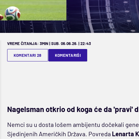
VREME ČITANJA: 3MIN | SUB. 06.06.26. | 22:43
KOMENTARI 28
KOMENTARIŠI
Nagelsman otkrio od koga će da 'pravi' d
Nemci su u dosta lošem ambijentu dočekali gener
Sjedinjenih Američkih Država. Povreda
Lenarta K