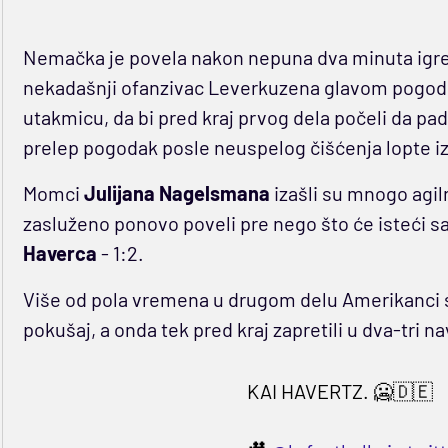
Nemačka je povela nakon nepuna dva minuta igr
nekadašnji ofanzivac Leverkuzena glavom pogodi
utakmicu, da bi pred kraj prvog dela počeli da pa
prelep pogodak posle neuspelog čišćenja lopte i
Momci
Julijana Nagelsmana
izašli su mnogo agiln
zasluženo ponovo poveli pre nego što će isteći s
Haverca
- 1:2.
Više od pola vremena u drugom delu Amerikanci su 
pokušaj, a onda tek pred kraj zapretili u dva-tri na
KAI HAVERTZ. 🥶🇩🇪