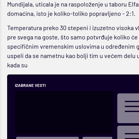
Mundijala, uticala je na raspoloženje u taboru El
domaćina, isto je koliko-toliko popravljeno - 2:1.
Temperatura preko 30 stepeni i izuzetno visoka vl
pre svega na goste, što samo potvrđuje koliko će
specifičnim vremenskim uslovima u određenim g
uspeli da se nametnu kao bolji tim u većem del
kada su
IZABRANE VESTI