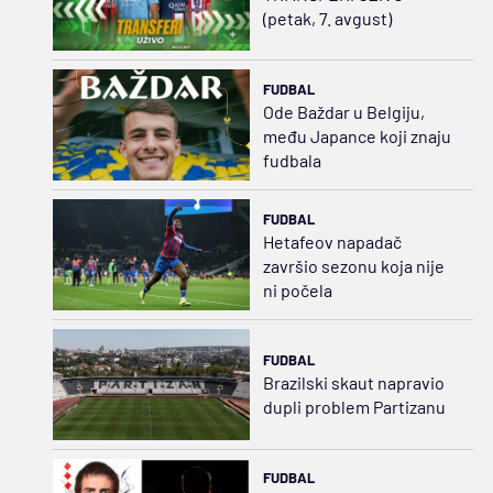
(petak, 7. avgust)
FUDBAL
Ode Baždar u Belgiju,
među Japance koji znaju
fudbala
FUDBAL
Hetafeov napadač
završio sezonu koja nije
ni počela
FUDBAL
Brazilski skaut napravio
dupli problem Partizanu
FUDBAL