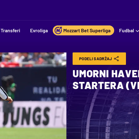
Transferi
Evroliga
Mozzart Bet Superliga
Fudbal
PODELI SADRŽAJ
UMORNI HAVE
STARTERA (V