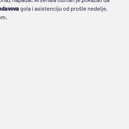
ndavova
gola i asistenciju od prošle nedelje,
om.