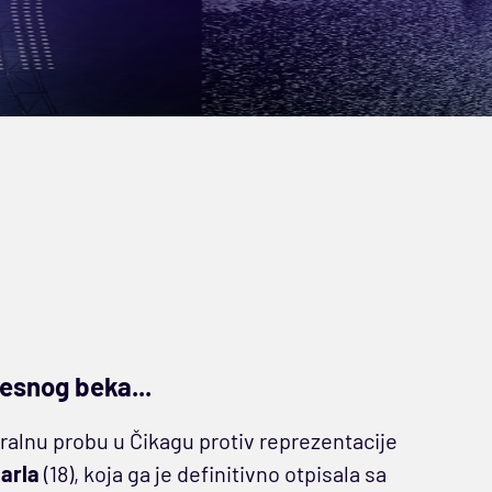
esnog beka...
alnu probu u Čikagu protiv reprezentacije
arla
(18), koja ga je definitivno otpisala sa