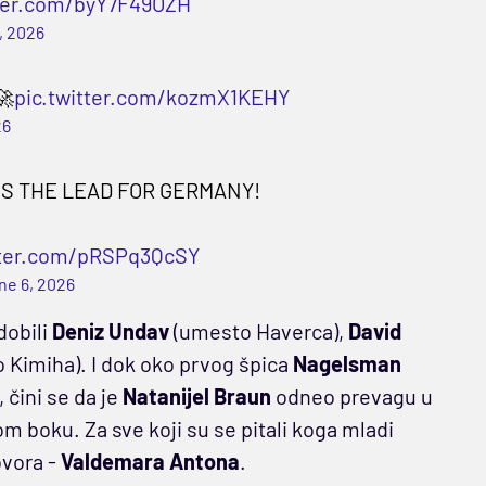
tter.com/byY7F49OZH
, 2026
🚀
pic.twitter.com/kozmX1KEHY
26
VES THE LEAD FOR GERMANY!
tter.com/pRSPq3QcSY
ne 6, 2026
dobili
Deniz Undav
(umesto Haverca),
David
 Kimiha). I dok oko prvog špica
Nagelsman
čini se da je
Natanijel Braun
odneo prevagu u
om boku. Za sve koji su se pitali koga mladi
ovora -
Valdemara Antona
.