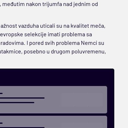
fa, međutim nakon trijumfa nad jednim od
ažnost vazduha uticali su na kvalitet meča,
 evropske selekcije imati problema sa
radovima. I pored svih problema Nemci su
u utakmice, posebno u drugom poluvremenu,