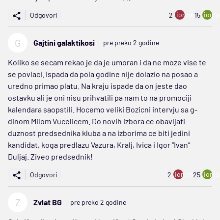
ion:minus
ion:p
Odgovori
2
15
G
Gajtini galaktikosi
pre preko 2 godine
Koliko se secam rekao je da je umoran i da ne moze vise te
se povlaci. Ispada da pola godine nije dolazio na posao a
uredno primao platu. Na kraju ispade da on jeste dao
ostavku ali je oni nisu prihvatili pa nam to na promociji
kalendara saopstili. Hocemo veliki Bozicni intervju sa g-
dinom Milom Vucelicem. Do novih izbora ce obavljati
duznost predsednika kluba a na izborima ce biti jedini
kandidat, koga predlazu Vazura, Kralj, Ivica i Igor “Ivan”
Duljaj. Ziveo predsednik!
ion:minus
ion:p
Odgovori
2
25
Z
Zvlat BG
pre preko 2 godine