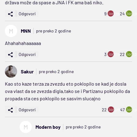
država može da spase a JNA i FK ama baš niko.
ion:minus
ion:p
Odgovori
9
24
M
MNN
pre preko 2 godine
Ahahahahaaaaaa
ion:minus
ion:p
Odgovori
3
22
Sakur
pre preko 2 godine
Kao sto kaze terza za zvezdu eto poklopilo se kad je dosla
ova vlast da se zvezda digla,tako se i Partizanu poklopilo da
propada sta ces poklopilo se sasvim slucajno
ion:minus
ion:p
Odgovori
22
47
M
Modern boy
pre preko 2 godine