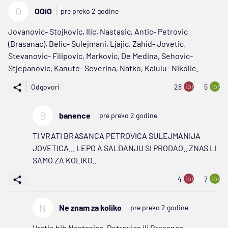
O
OOiO
pre preko 2 godine
Jovanovic- Stojkovic, Ilic, Nastasic, Antic- Petrovic
(Brasanac), Belic- Sulejmani, Ljajic, Zahid- Jovetic.
Stevanovic- Filipovic, Markovic, De Medina, Sehovic-
Stjepanovic, Kanute- Severina, Natko, Kalulu- Nikolic.
ion:minus
ion:p
Odgovori
28
5
B
banence
pre preko 2 godine
TI VRATI BRASANCA PETROVICA SULEJMANIJA
JOVETICA... LEPO A SALDANJU SI PRODAO.. ZNAS LI
SAMO ZA KOLIKO..
ion:minus
ion:p
4
7
N
Ne znam za koliko
pre preko 2 godine
Vratio bih Nastasica, Petrovica ili Brasanca,