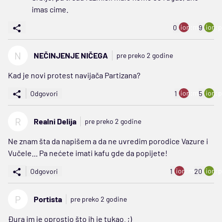
imas cime.
ion:minus
ion:p
0
9
N
NEČINJENJE NIČEGA
pre preko 2 godine
Kad je novi protest navijača Partizana?
ion:minus
ion:p
Odgovori
1
5
R
Realni Delija
pre preko 2 godine
Ne znam šta da napišem a da ne uvredim porodice Vazure i
Vučele... Pa nećete imati kafu gde da popijete!
ion:minus
ion:p
Odgovori
1
20
P
Portista
pre preko 2 godine
Đura im je oprostio što ih je tukao. ;)