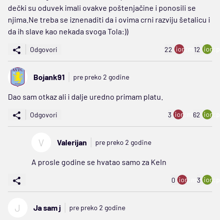
dečki su oduvek imali ovakve poštenjačine i ponosili se
njima.Ne treba se iznenaditi da i ovima crni razviju šetalicu i
da ih slave kao nekada svoga Tola:))
ion:minus
ion:p
Odgovori
22
12
Bojank91
pre preko 2 godine
Dao sam otkaz ali i dalje uredno primam platu.
ion:minus
ion:p
Odgovori
3
62
V
Valerijan
pre preko 2 godine
A prosle godine se hvatao samo za Keln
ion:minus
ion:p
0
3
J
Ja sam j
pre preko 2 godine