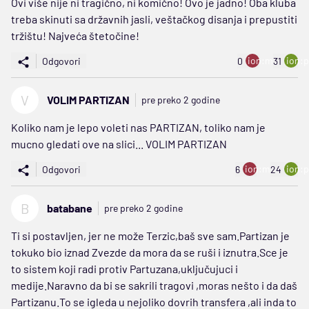
Ovi više nije ni tragično, ni komično! Ovo je jadno! Oba kluba
treba skinuti sa državnih jasli, veštačkog disanja i prepustiti
tržištu! Najveća štetočine!
ion:minus
ion:p
Odgovori
0
31
V
VOLIM PARTIZAN
pre preko 2 godine
Koliko nam je lepo voleti nas PARTIZAN, toliko nam je
mucno gledati ove na slici... VOLIM PARTIZAN
ion:minus
ion:p
Odgovori
6
24
B
batabane
pre preko 2 godine
Ti si postavljen, jer ne može Terzic,baš sve sam.Partizan je
tokuko bio iznad Zvezde da mora da se ruši i iznutra.Sce je
to sistem koji radi protiv Partuzana,uključujuci i
medije.Naravno da bi se sakrili tragovi ,moras nešto i da daš
Partizanu.To se igleda u nejoliko dovrih transfera ,ali inda to