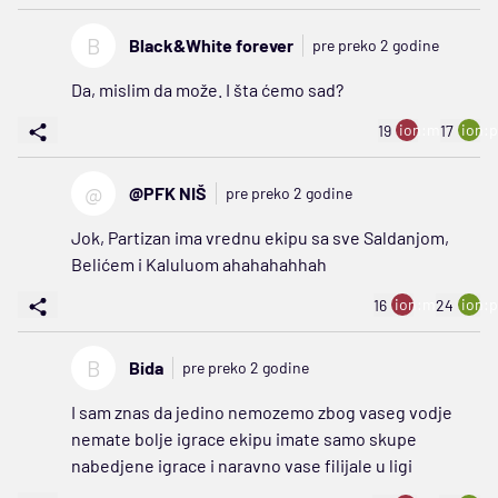
B
Black&White forever
pre preko 2 godine
Da, mislim da može. I šta ćemo sad?
ion:minus
ion:p
19
17
@
@PFK NIŠ
pre preko 2 godine
Jok, Partizan ima vrednu ekipu sa sve Saldanjom,
Belićem i Kaluluom ahahahahhah
ion:minus
ion:p
16
24
B
Bida
pre preko 2 godine
I sam znas da jedino nemozemo zbog vaseg vodje
nemate bolje igrace ekipu imate samo skupe
nabedjene igrace i naravno vase filijale u ligi