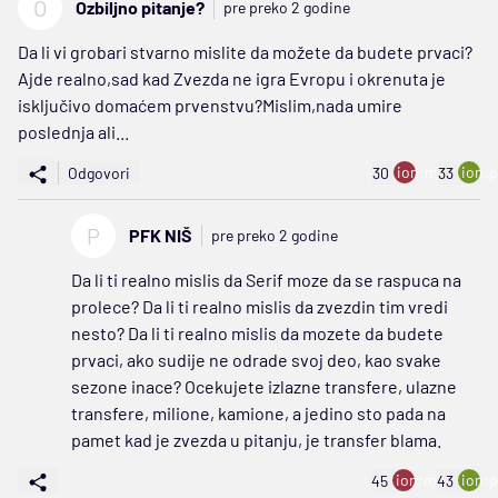
O
Ozbiljno pitanje?
pre preko 2 godine
Da li vi grobari stvarno mislite da možete da budete prvaci?
Ajde realno,sad kad Zvezda ne igra Evropu i okrenuta je
isključivo domaćem prvenstvu?Mislim,nada umire
poslednja ali...
ion:minus
ion:p
Odgovori
30
33
P
PFK NIŠ
pre preko 2 godine
Da li ti realno mislis da Serif moze da se raspuca na
prolece? Da li ti realno mislis da zvezdin tim vredi
nesto? Da li ti realno mislis da mozete da budete
prvaci, ako sudije ne odrade svoj deo, kao svake
sezone inace? Ocekujete izlazne transfere, ulazne
transfere, milione, kamione, a jedino sto pada na
pamet kad je zvezda u pitanju, je transfer blama.
ion:minus
ion:p
45
43