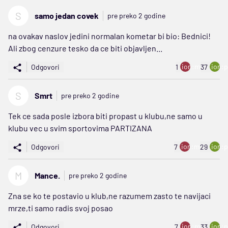
S
samo jedan covek
pre preko 2 godine
na ovakav naslov jedini normalan kometar bi bio: Bednici!
Ali zbog cenzure tesko da ce biti objavljen...
ion:minus
ion:p
Odgovori
1
37
S
Smrt
pre preko 2 godine
Tek ce sada posle izbora biti propast u klubu,ne samo u
klubu vec u svim sportovima PARTIZANA
ion:minus
ion:p
Odgovori
7
29
M
Mance.
pre preko 2 godine
Zna se ko te postavio u klub,ne razumem zasto te navijaci
mrze,ti samo radis svoj posao
ion:minus
ion:p
Odgovori
7
33