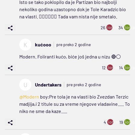
Isto se tako poklopilo da je Partizan bio najbolji
nekoliko godina uzastopno dok je Tole Karadzic bio
na vlasti. 🤦‍♂️🤦‍♂️🤦‍♂️ Tada vam nista nije smetalo.
ion:minus
ion:p
26
34
K
kućooo
pre preko 2 godine
Modern. Foliranti kućo, biće još jedna u nizu 🔴⚪
ion:minus
ion:p
12
14
U
Undertakers
pre preko 2 godine
@Modern
boy:Pre tola je na vlasti bio Zvezdan Terzic
madjija,i 2 titule su za vreme njegove vladavine..... To
niko ne sme da kaze.....
ion:minus
ion:p
4
19