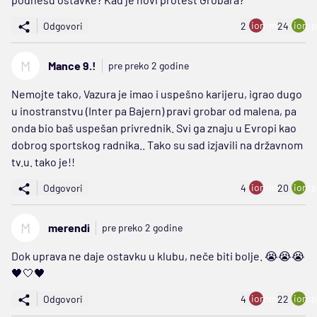
ion:minus
ion:p
Odgovori
2
24
M
Mance 9.!
pre preko 2 godine
Nemojte tako, Vazura je imao i uspešno karijeru, igrao dugo
u inostranstvu (Inter pa Bajern) pravi grobar od malena, pa
onda bio baš uspešan privrednik. Svi ga znaju u Evropi kao
dobrog sportskog radnika.. Tako su sad izjavili na državnom
tv.u. tako je!!
ion:minus
ion:p
Odgovori
4
20
M
merendi
pre preko 2 godine
Dok uprava ne daje ostavku u klubu, neče biti bolje. 😭😭😭
🖤🤍🖤
ion:minus
ion:p
Odgovori
4
22