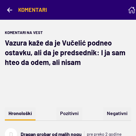
KOMENTARI
KOMENTARI NA VEST
Vazura kaže da je Vučelić podneo
ostavku, ali da je predsednik: I ja sam
hteo da odem, ali nisam
Hronološki
Pozitivni
Negativni
D
Dragan grobar od malih nogu
pre preko 2 godine