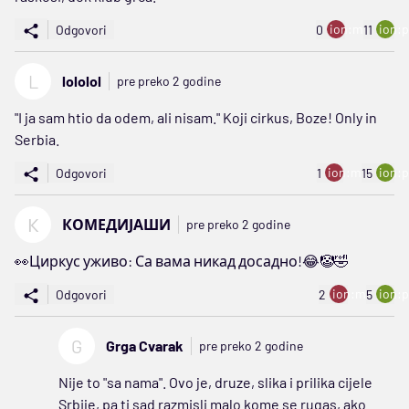
ion:minus
ion:p
Odgovori
0
11
L
lololol
pre preko 2 godine
"I ja sam htio da odem, ali nisam." Koji cirkus, Boze! Only in
Serbia.
ion:minus
ion:p
Odgovori
1
15
К
КОМЕДИЈАШИ
pre preko 2 godine
👀Циркус уживо: Са вама никад досадно!😂🤡🤣
ion:minus
ion:p
Odgovori
2
5
G
Grga Cvarak
pre preko 2 godine
Nije to "sa nama". Ovo je, druze, slika i prilika cijele
Srbije, pa ti sad razmisli malo kome se rugas, ako