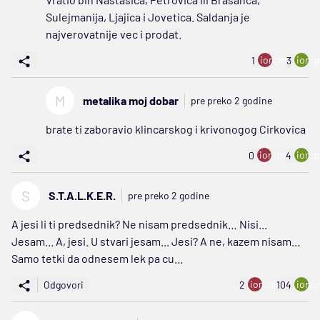
Sulejmanija, Ljajica i Jovetica. Saldanja je
najverovatnije vec i prodat.
ion:minus
ion:p
1
3
M
metalika moj dobar
pre preko 2 godine
brate ti zaboravio klincarskog i krivonogog Cirkovica
ion:minus
ion:p
0
4
S
S.T.A.L.K.E.R.
pre preko 2 godine
A jesi li ti predsednik? Ne nisam predsednik… Nisi...
Jesam... A, jesi. U stvari jesam... Jesi? A ne, kazem nisam...
Samo tetki da odnesem lek pa cu…
ion:minus
ion:p
Odgovori
2
104