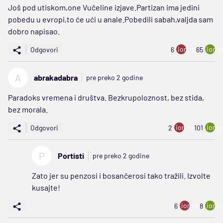
Još pod utiskom,one Vučeline izjave.Partizan ima jedini
pobedu u evropi,to će ući u anale.Pobedili sabah,valjda sam
dobro napisao.
ion:minus
ion:p
Odgovori
6
65
A
abrakadabra
pre preko 2 godine
Paradoks vremena i društva. Bezkrupoloznost, bez stida,
bez morala.
ion:minus
ion:p
Odgovori
2
101
P
Portisti
pre preko 2 godine
Zato jer su penzosi i bosančerosi tako tražili. Izvolte
kusajte!
ion:minus
ion:p
6
8