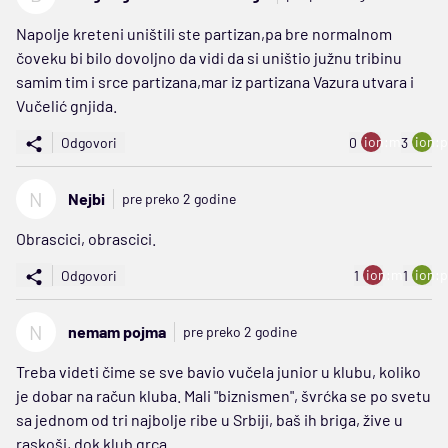
Napolje kreteni uništili ste partizan,pa bre normalnom
čoveku bi bilo dovoljno da vidi da si uništio južnu tribinu
samim tim i srce partizana,mar iz partizana Vazura utvara i
Vučelić gnjida.
ion:minus
ion:p
Odgovori
0
3
N
Nejbi
pre preko 2 godine
Obrascici, obrascici.
ion:minus
ion:p
Odgovori
1
1
N
nemam pojma
pre preko 2 godine
Treba videti čime se sve bavio vučela junior u klubu, koliko
je dobar na račun kluba. Mali "biznismen", švrćka se po svetu
sa jednom od tri najbolje ribe u Srbiji, baš ih briga, žive u
raskoši, dok klub grca.