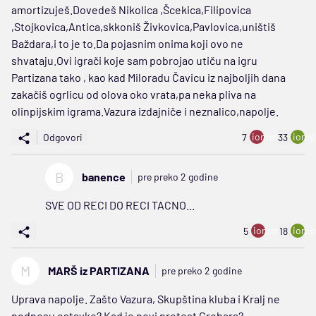
amortizuješ.Dovedeš Nikolica ,Šcekica,Filipovica
,Stojkovica,Antica,skkoniš Živkovica,Pavlovica,uništiš
Baždara,i to je to.Da pojasnim onima koji ovo ne
shvataju.Ovi igrači koje sam pobrojao utiču na igru
Partizana tako , kao kad Miloradu Čavicu iz najboljih dana
zakačiš ogrlicu od olova oko vrata,pa neka pliva na
olinpijskim igrama.Vazura izdajniče i neznalico,napolje.
ion:minus
ion:p
Odgovori
7
33
B
banence
pre preko 2 godine
SVE OD RECI DO RECI TACNO...
ion:minus
ion:p
5
18
M
MARŠ iz PARTIZANA
pre preko 2 godine
Uprava napolje. Zašto Vazura, Skupština kluba i Kralj ne
podnesu ostavke? Kad je novi protest Grobara?