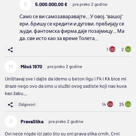
5
5.000.000,00 €
pre preko 2 godine
Само се ви самозаваравајте... У овој, "вашој"
ери, бришу се кредити и дугови, пребијају се
људи, фантомска фирма даје позајмицу... Ма
да, све исто као за време Толета...
ion:minus
ion:p
1
2
M
Miloš 1970
pre preko 2 godine
Uništavaj sve i dajte da idemo u beton ligu i Fk i Kk bice mi
draze nego ovo da smo u službi ovog sadiste koji nas kuva
kao žabu...
ion:minus
ion:p
Odgovori
14
25
P
PravaSlika
pre preko 2 godine
Ovi neće nigde ići zato što su oni prava slika crnih. Crni