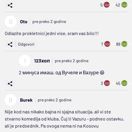
ion:minus
ion:p
5
42
O
Oto
pre preko 2 godine
Odlazite prokletnici jedni vise, sram vas bilo!!!
ion:minus
ion:p
Odgovori
7
89
1
123хоп
pre preko 2 godine
2 минуса имаш, од Вучеле и Вазуре 😆
ion:minus
ion:p
3
45
B
Burek
pre preko 2 godine
Nije kod nas nikako bajna ni sjajna situacija, ali vi ste
stvarno komedija od kluba. Čuj ti Vazuru - podneo ostavku,
ali je predsednik. Pa ovoga nema ni na Kosovu