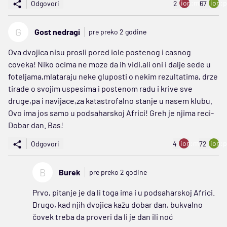
ion:minus
ion:p
Odgovori
2
67
G
Gost nedragi
pre preko 2 godine
Ova dvojica nisu prosli pored iole postenog i casnog
coveka! Niko ocima ne moze da ih vidi,ali oni i dalje sede u
foteljama,mlataraju neke gluposti o nekim rezultatima, drze
tirade o svojim uspesima i postenom radu i krive sve
druge,pa i navijace,za katastrofalno stanje u nasem klubu.
Ovo ima jos samo u podsaharskoj Africi! Greh je njima reci-
Dobar dan. Bas!
ion:minus
ion:p
Odgovori
4
72
B
Burek
pre preko 2 godine
Prvo, pitanje je da li toga ima i u podsaharskoj Africi.
Drugo, kad njih dvojica kažu dobar dan, bukvalno
čovek treba da proveri da li je dan ili noć