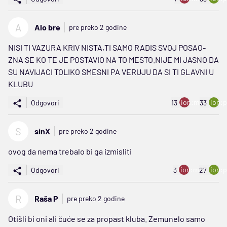
A
Alo bre
pre preko 2 godine
NISI TI VAZURA KRIV NISTA,TI SAMO RADIS SVOJ POSAO-
ZNA SE KO TE JE POSTAVIO NA TO MESTO.NIJE MI JASNO DA
SU NAVIJACI TOLIKO SMESNI PA VERUJU DA SI TI GLAVNI U
KLUBU
ion:minus
ion:p
Odgovori
13
33
S
sinX
pre preko 2 godine
ovog da nema trebalo bi ga izmisliti
ion:minus
ion:p
Odgovori
3
27
R
Raša P
pre preko 2 godine
Otišli bi oni ali čuće se za propast kluba. Zemunelo samo