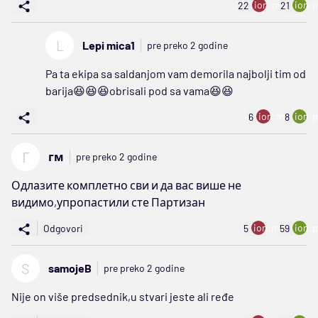
ion:minus
ion:p
22
21
L
Lepi mica1
pre preko 2 godine
Pa ta ekipa sa saldanjom vam demorila najbolji tim od
barija😆😆😆obrisali pod sa vama😆😆
ion:minus
ion:p
6
8
Г
гм
pre preko 2 godine
Одлазите комплетно сви и да вас више не
видимо,упропастили сте Партизан
ion:minus
ion:p
Odgovori
5
59
S
samojeB
pre preko 2 godine
Nije on više predsednik,u stvari jeste ali ređe