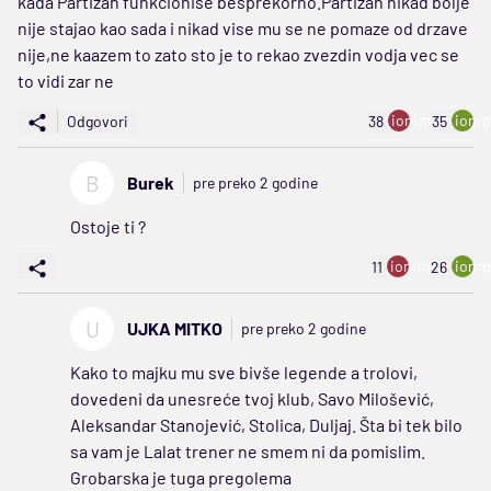
kada Partizan funkcionise besprekorno.Partizan nikad bolje
nije stajao kao sada i nikad vise mu se ne pomaze od drzave
nije,ne kaazem to zato sto je to rekao zvezdin vodja vec se
to vidi zar ne
ion:minus
ion:p
Odgovori
38
35
B
Burek
pre preko 2 godine
Ostoje ti ?
ion:minus
ion:p
11
26
U
UJKA MITKO
pre preko 2 godine
Kako to majku mu sve bivše legende a trolovi,
dovedeni da unesreće tvoj klub, Savo Milošević,
Aleksandar Stanojević, Stolica, Duljaj. Šta bi tek bilo
sa vam je Lalat trener ne smem ni da pomislim.
Grobarska je tuga pregolema