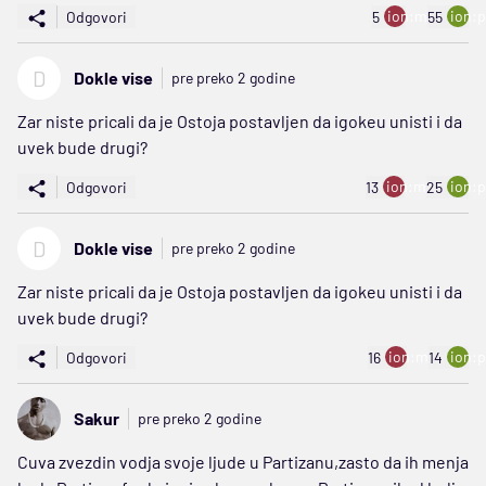
ion:minus
ion:p
Odgovori
5
55
D
Dokle vise
pre preko 2 godine
Zar niste pricali da je Ostoja postavljen da igokeu unisti i da
uvek bude drugi?
ion:minus
ion:p
Odgovori
13
25
D
Dokle vise
pre preko 2 godine
Zar niste pricali da je Ostoja postavljen da igokeu unisti i da
uvek bude drugi?
ion:minus
ion:p
Odgovori
16
14
Sakur
pre preko 2 godine
Cuva zvezdin vodja svoje ljude u Partizanu,zasto da ih menja