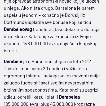
nije opravdao astronomski novac koji je uložen
u njega. Ako ništa drugo, Barselona je barem
uspela u jednom – konačno je Borusiji iz
Dortmunda isplatila sve bonuse koji se tiču
Dembeleovog
transfera i tako dolazimo do toga
da je klub iz Katalonije za Francuza izdvojio
ukupno – 148.000.000 evra, najviše u klupskoj
istoriji.
Dembele
je u Barselonu stigao na leto 2017.
Tada je imao samo 20 godina i važio je za
ogromnog talenta i nekoga ko je u sezoni ranije
zaludeo fudbalski svet svojim neverovatnim
brzinskim sposobnostima. Katalonci su zagrizli
udicu, odrešili kesu i platili
Dembelea
105.000.000 evra, plus 43.000.000 kroz razne