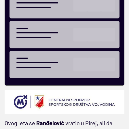
Ovog leta se
Ranđelović
vratio u Pirej, ali da