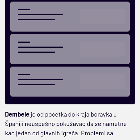
Dembele
je od početka do kraja boravka u
Španiji neuspešno pokušavao da se nametne
kao jedan od glavnih igrača. Problemi sa