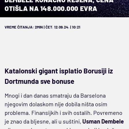
OTIŠLA NA 148.000.000 EVRA
VREME ČITANJA: 2MIN | ČET. 12.09.24. | 10:21
Katalonski gigant isplatio Borusiji iz
Dortmunda sve bonuse
Mnogi i dan danas smatraju da Barselona
njegovim dolaskom nije dobila ništa osim
problema. Finansijkih i svih ostalih. Povremeno
je znao da bljesne, ali u suštini,
Usman Dembele