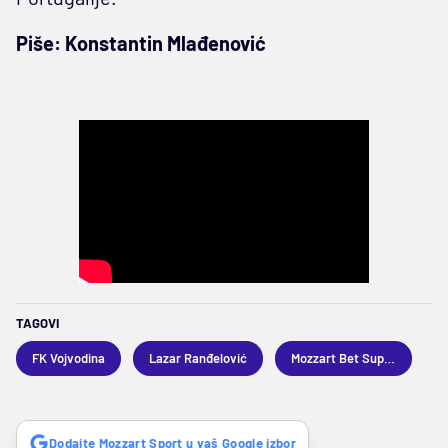
Piše: Konstantin Mlađenović
TAGOVI
FK Vojvodina
Lazar Ranđelović
Mozzart Bet Superliga
Dodajte Mozzart Sport u vaš Google izbor