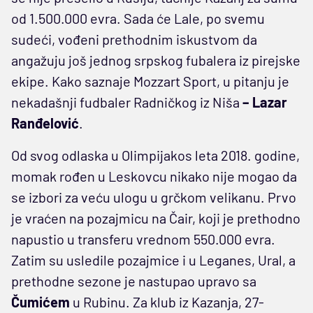
od 1.500.000 evra. Sada će Lale, po svemu
sudeći, vođeni prethodnim iskustvom da
angažuju još jednog srpskog fubalera iz pirejske
ekipe. Kako saznaje Mozzart Sport, u pitanju je
nekadašnji fudbaler Radničkog iz Niša
– Lazar
Ranđelović
.
Od svog odlaska u Olimpijakos leta 2018. godine,
momak rođen u Leskovcu nikako nije mogao da
se izbori za veću ulogu u grčkom velikanu. Prvo
je vraćen na pozajmicu na Čair, koji je prethodno
napustio u transferu vrednom 550.000 evra.
Zatim su usledile pozajmice i u Leganes, Ural, a
prethodne sezone je nastupao upravo sa
Čumićem
u Rubinu. Za klub iz Kazanja, 27-