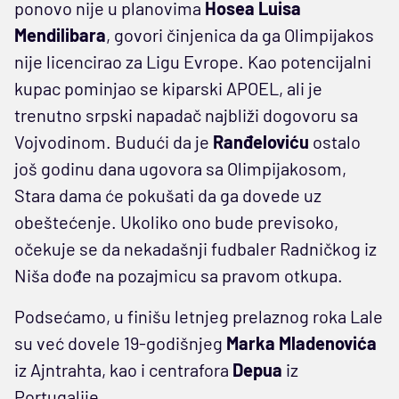
ponovo nije u planovima
Hosea Luisa
Mendilibara
, govori činjenica da ga Olimpijakos
nije licencirao za Ligu Evrope. Kao potencijalni
kupac pominjao se kiparski APOEL, ali je
trenutno srpski napadač najbliži dogovoru sa
Vojvodinom. Budući da je
Ranđeloviću
ostalo
još godinu dana ugovora sa Olimpijakosom,
Stara dama će pokušati da ga dovede uz
obeštećenje. Ukoliko ono bude previsoko,
očekuje se da nekadašnji fudbaler Radničkog iz
Niša dođe na pozajmicu sa pravom otkupa.
Podsećamo, u finišu letnjeg prelaznog roka Lale
su već dovele 19-godišnjeg
Marka Mladenovića
iz Ajntrahta, kao i centrafora
Depua
iz
Portugalije.