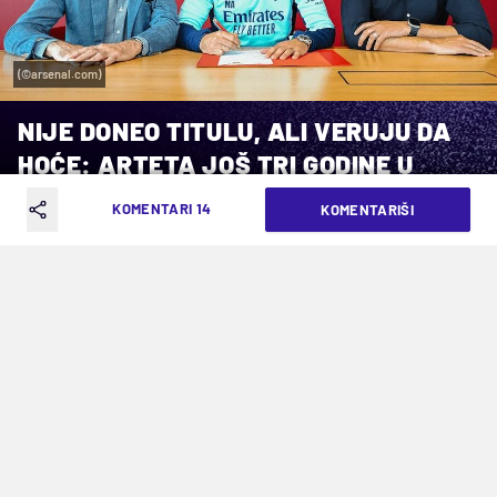
(©arsenal.com)
NIJE DONEO TITULU, ALI VERUJU DA
HOĆE: ARTETA JOŠ TRI GODINE U
ARSENALU
KOMENTARI 14
KOMENTARIŠI
VREME ČITANJA: 2MIN | ČET. 12.09.24. | 10:21
Španac dogovorio produžetak saradnje
sa londonskim klubom