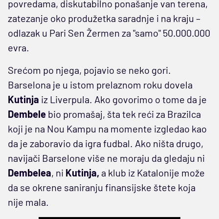
povredama, diskutabilno ponašanje van terena,
zatezanje oko produžetka saradnje i na kraju –
odlazak u Pari Sen Žermen za "samo" 50.000.000
evra.
Srećom po njega, pojavio se neko gori.
Barselona je u istom prelaznom roku dovela
Kutinja
iz Liverpula. Ako govorimo o tome da je
Dembele
bio promašaj, šta tek reći za Brazilca
koji je na Nou Kampu na momente izgledao kao
da je zaboravio da igra fudbal. Ako ništa drugo,
navijači Barselone više ne moraju da gledaju ni
Dembelea
, ni
Kutinja,
a klub iz Katalonije može
da se okrene saniranju finansijske štete koja
nije mala.