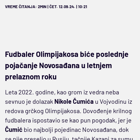
VREME ČITANJA: 2MIN | ČET. 12.09.24. | 10:21
Fudbaler Olimpijakosa biće poslednje
pojačanje Novosađana u letnjem
prelaznom roku
Leta 2022. godine, kao grom iz vedra neba
sevnuo je dolazak
Nikole Čumića
u Vojvodinu iz
redova grčkog Olimpijakosa. Dovođenje krilnog
fudbalera ispostavio se kao pun pogodak, jer je
Čumić
bio najbolji pojedinac Novosađana, dok
se nije preselio u Rusiju, tačnije Kazanj za sumu