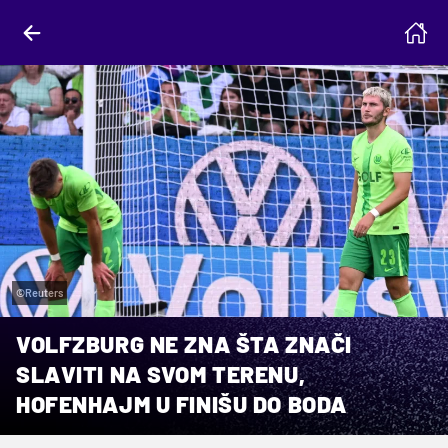
©Reuters
VOLFZBURG NE ZNA ŠTA ZNAČI
SLAVITI NA SVOM TERENU,
HOFENHAJM U FINIŠU DO BODA