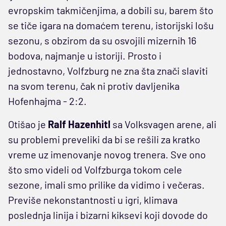
evropskim takmičenjima, a dobili su, barem što
se tiče igara na domaćem terenu, istorijski lošu
sezonu, s obzirom da su osvojili mizernih 16
bodova, najmanje u istoriji. Prosto i
jednostavno, Volfzburg ne zna šta znači slaviti
na svom terenu, čak ni protiv davljenika
Hofenhajma - 2:2.
Otišao je
Ralf Hazenhitl
sa Volksvagen arene, ali
su problemi preveliki da bi se rešili za kratko
vreme uz imenovanje novog trenera. Sve ono
što smo videli od Volfzburga tokom cele
sezone, imali smo prilike da vidimo i večeras.
Previše nekonstantnosti u igri, klimava
poslednja linija i bizarni kiksevi koji dovode do