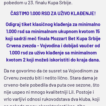
pobedom u 23. finalu Kupa Srbije.
ČASTIMO 1.000 RSD ZA UŽIVO KLAĐENJE!
Odigraj tiket klasičnog klađenja za minimalno
1.000 rsd sa minimalnom ukupnom kvotom 15
koji sadrži meč finala Mozzart Bet Kupa Srbije
Crvena zvezda - Vojvodina i dobijaš vaučer od
1.000 rsd za uživo klađenje sa minimalnom
kvotom 2 koji možeš iskoristiti do kraja dana.
Da ne govorimo da će susret sa Vojvodinom za
Crvenu zvezdu biti i nešto lično. Stara dama je
crveno-bele pobedila dva puta ove sezone, što
nije uspeo ni mnogo kvalitetniji Lil. Postoje i
vrlo varljivi odnosi rukovodstava dva kluba, koji
se nekada mogu okarakterisati kao „tiha