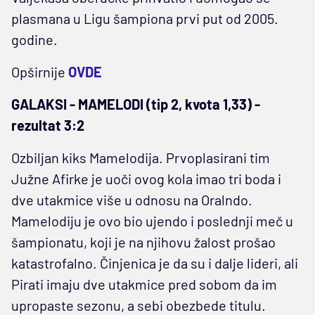
plasmana u Ligu šampiona prvi put od 2005.
godine.
Opširnije
OVDE
GALAKSI - MAMELODI (tip 2, kvota 1,33) -
rezultat 3:2
Ozbiljan kiks Mamelodija. Prvoplasirani tim
Južne Afirke je uoči ovog kola imao tri boda i
dve utakmice više u odnosu na Oralndo.
Mamelodiju je ovo bio ujendo i poslednji meč u
šampionatu, koji je na njihovu žalost prošao
katastrofalno. Činjenica je da su i dalje lideri, ali
Pirati imaju dve utakmice pred sobom da im
upropaste sezonu, a sebi obezbede titulu.