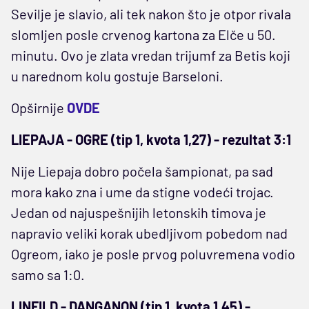
Sevilje je slavio, ali tek nakon što je otpor rivala
slomljen posle crvenog kartona za Elče u 50.
minutu. Ovo je zlata vredan trijumf za Betis koji
u narednom kolu gostuje Barseloni.
Opširnije
OVDE
LIEPAJA - OGRE (tip 1, kvota 1,27) - rezultat 3:1
Nije Liepaja dobro počela šampionat, pa sad
mora kako zna i ume da stigne vodeći trojac.
Jedan od najuspešnijih letonskih timova je
napravio veliki korak ubedljivom pobedom nad
Ogreom, iako je posle prvog poluvremena vodio
samo sa 1:0.
LINFILD - DANGANON (tip 1, kvota 1,45) -