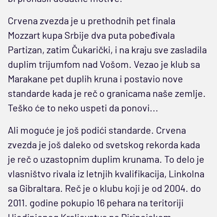
Crvena zvezda je u prethodnih pet finala
Mozzart kupa Srbije dva puta pobeđivala
Partizan, zatim Čukarički, i na kraju sve zasladila
duplim trijumfom nad Vošom. Vezao je klub sa
Marakane pet duplih kruna i postavio nove
standarde kada je reč o granicama naše zemlje.
Teško će to neko uspeti da ponovi...
Ali moguće je još podići standarde. Crvena
zvezda je još daleko od svetskog rekorda kada
je reč o uzastopnim duplim krunama. To delo je
vlasništvo rivala iz letnjih kvalifikacija, Linkolna
sa Gibraltara. Reč je o klubu koji je od 2004. do
2011. godine pokupio 16 pehara na teritoriji