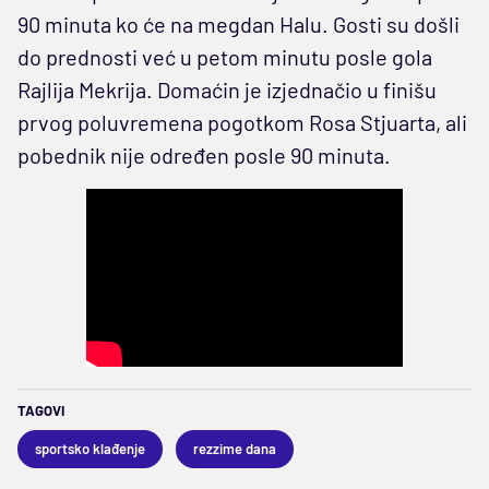
90 minuta ko će na megdan Halu. Gosti su došli
do prednosti već u petom minutu posle gola
Rajlija Mekrija. Domaćin je izjednačio u finišu
prvog poluvremena pogotkom Rosa Stjuarta, ali
pobednik nije određen posle 90 minuta.
TAGOVI
sportsko klađenje
rezzime dana