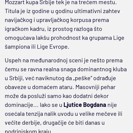
Mozzart kupa Srbije tek je na trećem mestu.
Titula je iz godine u godinu ultimativni zahtev
navijačkog i upravljačkog korpusa prema
igračkom kadru, iz prostog razloga što
omogućava lakšu prohodnost ka grupama Lige
šampiona ili Lige Evrope.
Uspeh na međunarodnoj sceni je nešto prema
čemu se ravna realna snaga dominantnog kluba
u Srbiji, već naviknutog da „peške“ odrađuje
obaveze u domaćem ataru. Masovniji pehar
može da posluži samo kao dodatni dekor
dominacije... Iako se u
Ljutice Bogdana
nije
osećala tenzija nalik uvodu u velike mečeve ili
večite derbije, drugačije će biti danas u
podrinjskom kraju.