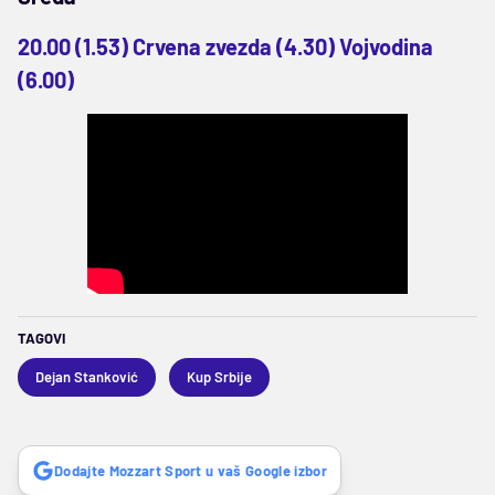
20.00 (1.53) Crvena zvezda (4.30) Vojvodina
(6.00)
TAGOVI
Dejan Stanković
Kup Srbije
Dodajte Mozzart Sport u vaš Google izbor