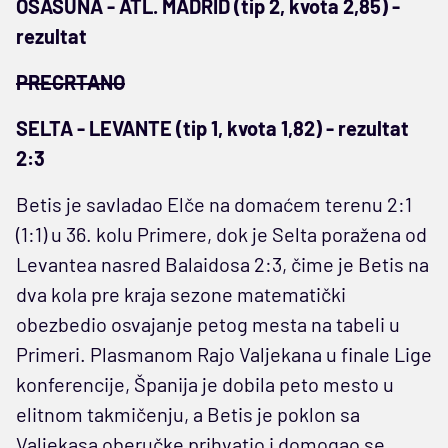
OSASUNA - ATL. MADRID (tip 2, kvota 2,85) -
rezultat
PRECRTANO
SELTA - LEVANTE (tip 1, kvota 1,82) - rezultat
2:3
Betis je savladao Elče na domaćem terenu 2:1
(1:1) u 36. kolu Primere, dok je Selta poražena od
Levantea nasred Balaidosa 2:3, čime je Betis na
dva kola pre kraja sezone matematički
obezbedio osvajanje petog mesta na tabeli u
Primeri. Plasmanom Rajo Valjekana u finale Lige
konferencije, Španija je dobila peto mesto u
elitnom takmičenju, a Betis je poklon sa
Valjekasa oberučke prihvatio i domogao se