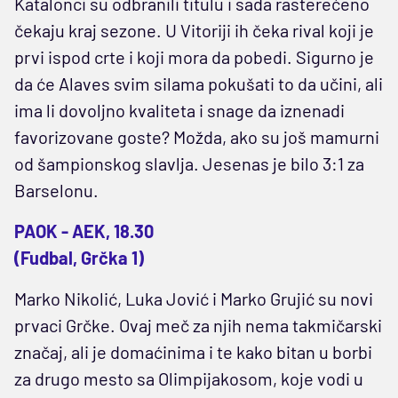
Katalonci su odbranili titulu i sada rasterećeno
čekaju kraj sezone. U Vitoriji ih čeka rival koji je
prvi ispod crte i koji mora da pobedi. Sigurno je
da će Alaves svim silama pokušati to da učini, ali
ima li dovoljno kvaliteta i snage da iznenadi
favorizovane goste? Možda, ako su još mamurni
od šampionskog slavlja. Jesenas je bilo 3:1 za
Barselonu.
PAOK - AEK, 18.30
(Fudbal, Grčka 1)
Marko Nikolić, Luka Jović i Marko Grujić su novi
prvaci Grčke. Ovaj meč za njih nema takmičarski
značaj, ali je domaćinima i te kako bitan u borbi
za drugo mesto sa Olimpijakosom, koje vodi u