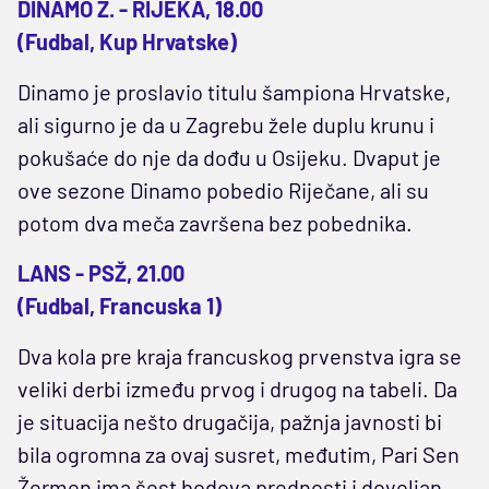
DINAMO Z. - RIJEKA, 18.00
(Fudbal, Kup Hrvatske)
Dinamo je proslavio titulu šampiona Hrvatske,
ali sigurno je da u Zagrebu žele duplu krunu i
pokušaće do nje da dođu u Osijeku. Dvaput je
ove sezone Dinamo pobedio Riječane, ali su
potom dva meča završena bez pobednika.
LANS - PSŽ, 21.00
(Fudbal, Francuska 1)
Dva kola pre kraja francuskog prvenstva igra se
veliki derbi između prvog i drugog na tabeli. Da
je situacija nešto drugačija, pažnja javnosti bi
bila ogromna za ovaj susret, međutim, Pari Sen
Žermen ima šest bodova prednosti i dovoljan