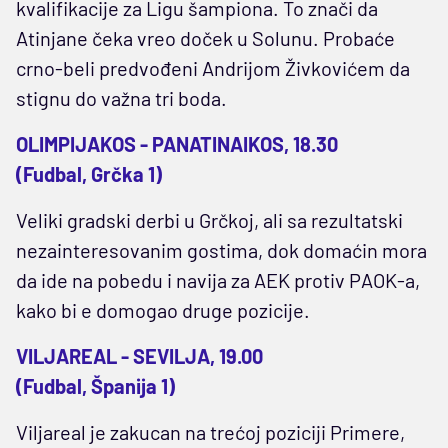
kvalifikacije za Ligu šampiona. To znači da
Atinjane čeka vreo doček u Solunu. Probaće
crno-beli predvođeni Andrijom Živkovićem da
stignu do važna tri boda.
OLIMPIJAKOS - PANATINAIKOS, 18.30
(Fudbal, Grčka 1)
Veliki gradski derbi u Grčkoj, ali sa rezultatski
nezainteresovanim gostima, dok domaćin mora
da ide na pobedu i navija za AEK protiv PAOK-a,
kako bi e domogao druge pozicije.
VILJAREAL - SEVILJA, 19.00
(Fudbal, Španija 1)
Viljareal je zakucan na trećoj poziciji Primere,