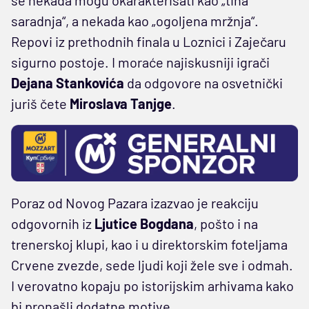
saradnja“, a nekada kao „ogoljena mržnja“.
Repovi iz prethodnih finala u Loznici i Zaječaru
sigurno postoje. I moraće najiskusniji igrači
Dejana Stankovića
da odgovore na osvetnički
juriš čete
Miroslava Tanjge
.
Poraz od Novog Pazara izazvao je reakciju
odgovornih iz
Ljutice Bogdana
, pošto i na
trenerskoj klupi, kao i u direktorskim foteljama
Crvene zvezde, sede ljudi koji žele sve i odmah.
I verovatno kopaju po istorijskim arhivama kako
bi pronašli dodatne motive.