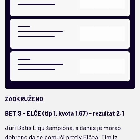
ZAOKRUŽENO
BETIS - ELČE (tip 1, kvota 1,67) - rezultat 2:1
Juri Betis Ligu šampiona, a danas je morao
dobrano da se pomuči protiv Elčea. Tim iz