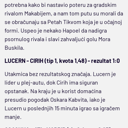
potrebna kako bi nastavio poteru za gradskim
rivalom Makabijem, a nam tom putu su morali da
se obračunaju sa Petah Tikvom koja je u očajnoj
formi. Uspeo je nekako Hapoel da nadigra
psornulog rivala i slavi zahvaljući golu Mora
Buskila.
LUCERN - CIRIH (tip 1, kvota 1,48) - rezultat 1:0
Utakmica bez rezultatskog značaja. Lucern je
lider u plej-autu, dok Cirih ima siguran
opstanak. Na kraju je u korist domaćina
presudio pogodak Oskara Kabvita, iako je
Lucern u poslednjih 15 minuta igrao sa igračem
manje.