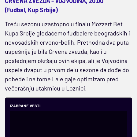
CRVENA ZVEZDA - VOJVODINA, 20.00
(Fudbal, Kup Srbije)
Treću sezonu uzastopno u finalu Mozzart Bet
Kupa Srbije gledaćemo fudbalere beogradskih i
novosadskih crveno-belih. Prethodna dva puta
uspešnija je bila Crvena zvezda, kao i u
poslednjem okršaju ovih ekipa, ali je Vojvodina
uspela dvaput u prvom delu sezone da dođe do
pobede i na tome Lale gaje optimizam pred
večerašnju utakmicu u Loznici.
IZABRANE VESTI