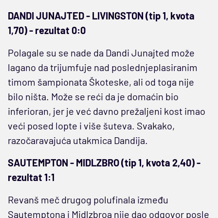
DANDI JUNAJTED - LIVINGSTON (tip 1, kvota
1,70) - rezultat 0:0
Polagale su se nade da Dandi Junajted može
lagano da trijumfuje nad poslednjeplasiranim
timom šampionata Škoteske, ali od toga nije
bilo ništa. Može se reći da je domaćin bio
inferioran, jer je već davno prežaljeni kost imao
veći posed lopte i više šuteva. Svakako,
razočaravajuća utakmica Dandija.
SAUTEMPTON - MIDLZBRO (tip 1, kvota 2,40) -
rezultat 1:1
Revanš meč drugog polufinala između
Sautemptona i Midlzbroa nije dao odgovor posle