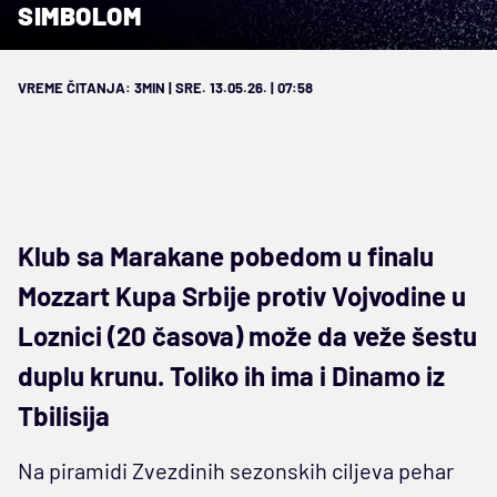
SIMBOLOM
VREME ČITANJA: 3MIN | SRE. 13.05.26. | 07:58
Klub sa Marakane pobedom u finalu
Mozzart Kupa Srbije protiv Vojvodine u
Loznici (20 časova) može da veže šestu
duplu krunu. Toliko ih ima i Dinamo iz
Tbilisija
Na piramidi Zvezdinih sezonskih ciljeva pehar