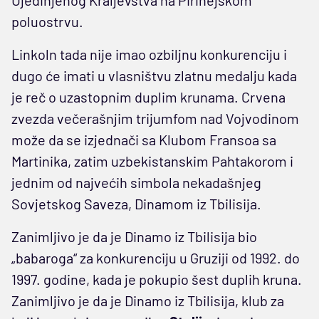
Ujedinjenog Kraljevstva na Pirinejskom
poluostrvu.
Linkoln tada nije imao ozbiljnu konkurenciju i
dugo će imati u vlasništvu zlatnu medalju kada
je reč o uzastopnim duplim krunama. Crvena
zvezda večerašnjim trijumfom nad Vojvodinom
može da se izjednači sa Klubom Fransoa sa
Martinika, zatim uzbekistanskim Pahtakorom i
jednim od najvećih simbola nekadašnjeg
Sovjetskog Saveza, Dinamom iz Tbilisija.
Zanimljivo je da je Dinamo iz Tbilisija bio
„babaroga“ za konkurenciju u Gruziji od 1992. do
1997. godine, kada je pokupio šest duplih kruna.
Zanimljivo je da je Dinamo iz Tbilisija, klub za