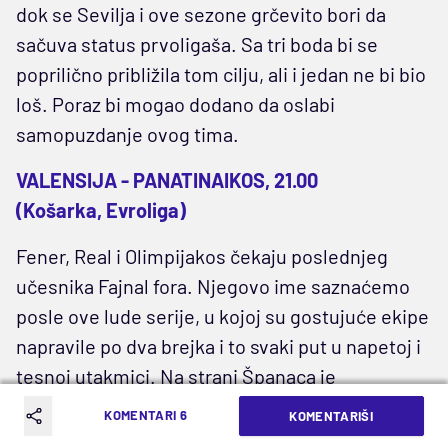
dok se Sevilja i ove sezone grčevito bori da
sačuva status prvoligaša. Sa tri boda bi se
poprilično približila tom cilju, ali i jedan ne bi bio
loš. Poraz bi mogao dodano da oslabi
samopuzdanje ovog tima.
VALENSIJA - PANATINAIKOS, 21.00
(Košarka, Evroliga)
Fener, Real i Olimpijakos čekaju poslednjeg
učesnika Fajnal fora. Njegovo ime saznaćemo
posle ove lude serije, u kojoj su gostujuće ekipe
napravile po dva brejka i to svaki put u napetoj i
tesnoj utakmici. Na strani Španaca je
psihološka prednost, pošto su nadoknadili 0:2.
KOMENTARI 6
KOMENTARIŠI