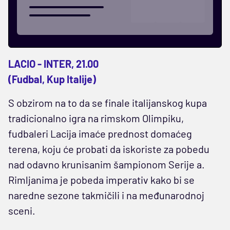
LACIO - INTER, 21.00
(Fudbal, Kup Italije)
S obzirom na to da se finale italijanskog kupa
tradicionalno igra na rimskom Olimpiku,
fudbaleri Lacija imaće prednost domaćeg
terena, koju će probati da iskoriste za pobedu
nad odavno krunisanim šampionom Serije a.
Rimljanima je pobeda imperativ kako bi se
naredne sezone takmičili i na međunarodnoj
sceni.