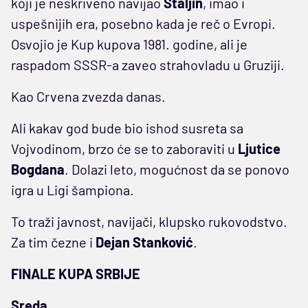
koji je neskriveno navijao
Staljin
, imao i
uspešnijih era, posebno kada je reč o Evropi.
Osvojio je Kup kupova 1981. godine, ali je
raspadom SSSR-a zaveo strahovladu u Gruziji.
Kao Crvena zvezda danas.
Ali kakav god bude bio ishod susreta sa
Vojvodinom, brzo će se to zaboraviti u
Ljutice
Bogdana
. Dolazi leto, mogućnost da se ponovo
igra u Ligi šampiona.
To traži javnost, navijači, klupsko rukovodstvo.
Za tim čezne i
Dejan Stanković
.
FINALE KUPA SRBIJE
Sreda