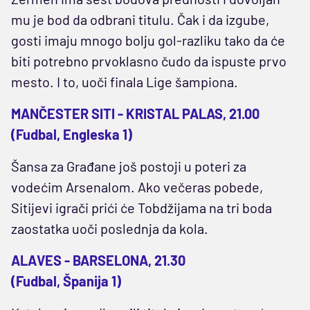
mu je bod da odbrani titulu. Čak i da izgube,
gosti imaju mnogo bolju gol-razliku tako da će
biti potrebno prvoklasno čudo da ispuste prvo
mesto. I to, uoči finala Lige šampiona.
MANČESTER SITI - KRISTAL PALAS, 21.00
(Fudbal, Engleska 1)
Šansa za Građane još postoji u poteri za
vodećim Arsenalom. Ako večeras pobede,
Sitijevi igrači prići će Tobdžijama na tri boda
zaostatka uoči poslednja da kola.
ALAVES - BARSELONA, 21.30
(Fudbal, Španija 1)