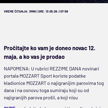
VREME ČITANJA: 3MIN | SRE. 13.05.26. | 07:58
Pročitajte ko vam je doneo novac 12.
maja, a ko vas je prodao
NAPOMENA: U rubrici REZZIME DANA novinari
portala MOZZART Sport koriste podatke
kladionice MOZZART o najigranijim parovima tog
dana i na osnovu toga sumiraju koji su od
najigranijih parova prošli, a koji nisu