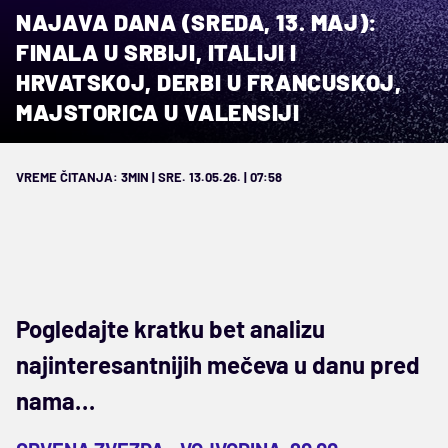
NAJAVA DANA (SREDA, 13. MAJ):
FINALA U SRBIJI, ITALIJI I
HRVATSKOJ, DERBI U FRANCUSKOJ,
MAJSTORICA U VALENSIJI
VREME ČITANJA: 3MIN | SRE. 13.05.26. | 07:58
Pogledajte kratku bet analizu
najinteresantnijih mečeva u danu pred
nama…