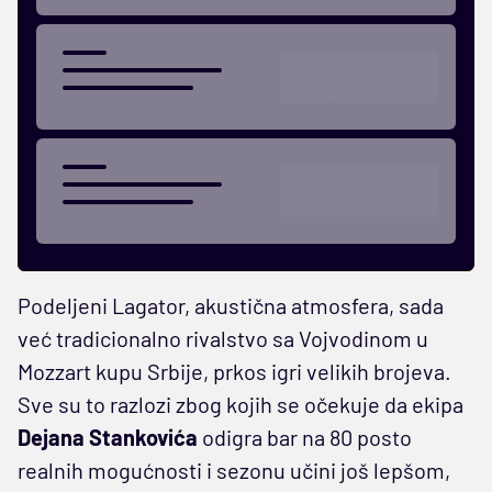
Podeljeni Lagator, akustična atmosfera, sada
već tradicionalno rivalstvo sa Vojvodinom u
Mozzart kupu Srbije, prkos igri velikih brojeva.
Sve su to razlozi zbog kojih se očekuje da ekipa
Dejana Stankovića
odigra bar na 80 posto
realnih mogućnosti i sezonu učini još lepšom,