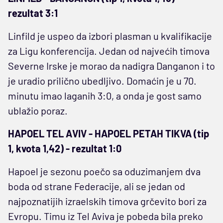
rezultat 3:1
Linfild je uspeo da izbori plasman u kvalifikacije
za Ligu konferencija. Jedan od najvećih timova
Severne Irske je morao da nadigra Danganon i to
je uradio prilično ubedljivo. Domaćin je u 70.
minutu imao laganih 3:0, a onda je gost samo
ublažio poraz.
HAPOEL TEL AVIV - HAPOEL PETAH TIKVA (tip
1, kvota 1,42) - rezultat 1:0
Hapoel je sezonu poečo sa oduzimanjem dva
boda od strane Federacije, ali se jedan od
najpoznatijih izraelskih timova grčevito bori za
Evropu. Timu iz Tel Aviva je pobeda bila preko