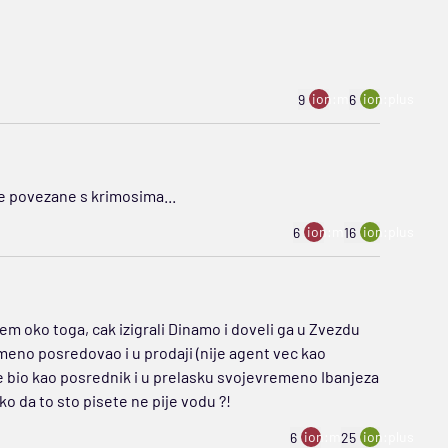
ion:minus
ion:plus
9
6
ške povezane s krimosima...
ion:minus
ion:plus
6
16
em oko toga, cak izigrali Dinamo i doveli ga u Zvezdu
emeno posredovao i u prodaji (nije agent vec kao
 je bio kao posrednik i u prelasku svojevremeno Ibanjeza
ko da to sto pisete ne pije vodu ?!
ion:minus
ion:plus
6
25