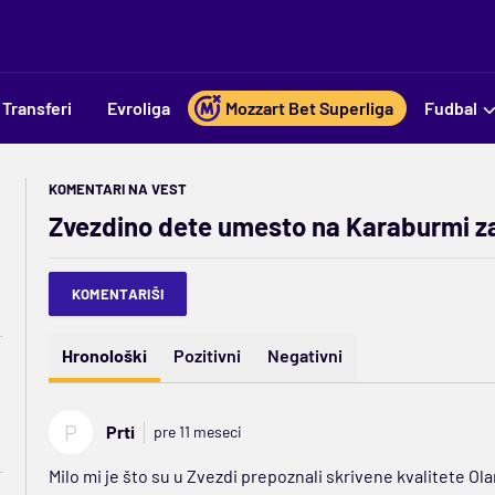
Transferi
Evroliga
Mozzart Bet Superliga
Fudbal
KOMENTARI NA VEST
Zvezdino dete umesto na Karaburmi zav
KOMENTARIŠI
Hronološki
Pozitivni
Negativni
P
Prti
pre 11 meseci
Milo mi je što su u Zvezdi prepoznali skrivene kvalitete Ola