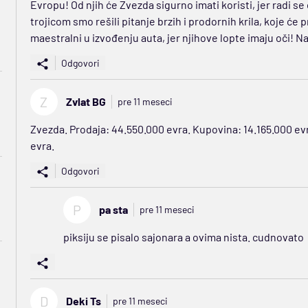
Evropu! Od njih će Zvezda sigurno imati koristi, jer radi se 
trojicom smo rešili pitanje brzih i prodornih krila, koje ć
maestralni u izvođenju auta, jer njihove lopte imaju oči! N
Odgovori
Z
Zvlat BG
pre 11 meseci
Zvezda. Prodaja: 44.550.000 evra. Kupovina: 14.165.000 evr
evra.
Odgovori
P
pa sta
pre 11 meseci
piksiju se pisalo sajonara a ovima nista. cudnovato
D
Deki Ts
pre 11 meseci