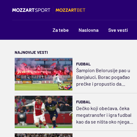
Za tebe
Naslovna
Sve vesti
NAJNOVIJE VESTI
FUDBAL
Šampion Belorusije pao u
Banjaluci, Borac pogađao
prečke i propustio da
dokusuri desetkovanog
rivala
FUDBAL
Dečko koji obećava, čeka
megatransfer i igra fudbal
kao da se ništa oko njega
ne događa