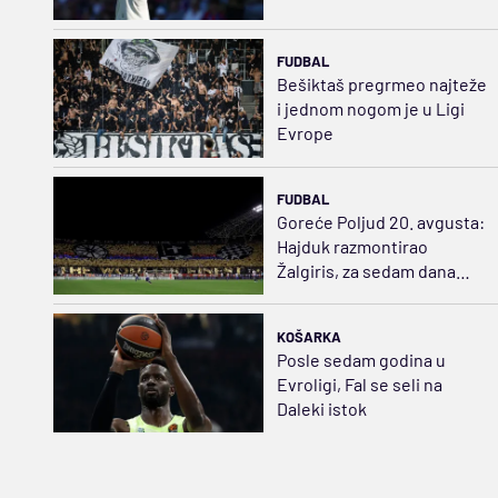
FUDBAL
Bešiktaš pregrmeo najteže
i jednom nogom je u Ligi
Evrope
FUDBAL
Goreće Poljud 20. avgusta:
Hajduk razmontirao
Žalgiris, za sedam dana
gledaće u pravcu Švedske
KOŠARKA
Posle sedam godina u
Evroligi, Fal se seli na
Daleki istok