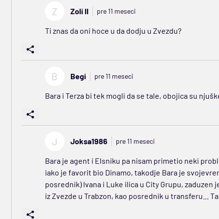
Z
Zoli II
pre 11 meseci
Ti znas da oni hoce u da dodju u Zvezdu?
B
Begi
pre 11 meseci
Bara i Terza bi tek mogli da se tale, obojica su nju
J
Joksa1986
pre 11 meseci
Bara je agent i Elsniku pa nisam primetio neki probl
iako je favorit bio Dinamo, takodje Bara je svojevr
posrednik) Ivana i Luke ilica u City Grupu, zaduzen
iz Zvezde u Trabzon, kao posrednik u transferu... Ta