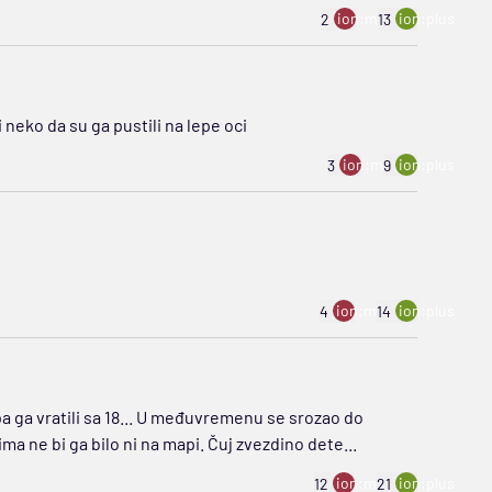
ion:minus
ion:plus
2
13
 neko da su ga pustili na lepe oci
ion:minus
ion:plus
3
9
ion:minus
ion:plus
4
14
pa ga vratili sa 18... U međuvremenu se srozao do
ma ne bi ga bilo ni na mapi. Čuj zvezdino dete...
ion:minus
ion:plus
12
21