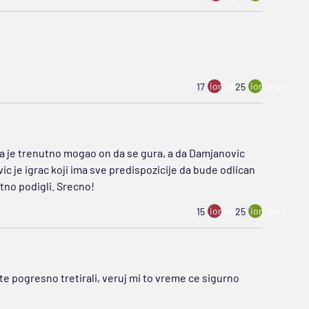
ion:minus
ion:plus
17
25
da je trenutno mogao on da se gura, a da Damjanovic
ic je igrac koji ima sve predispozicije da bude odlican
atno podigli. Srecno!
ion:minus
ion:plus
15
25
 te pogresno tretirali, veruj mi to vreme ce sigurno