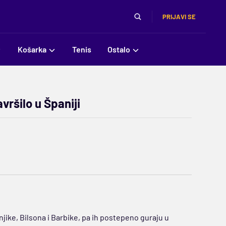
PRIJAVI SE
Košarka
Tenis
Ostalo
ršilo u Španiji
njike, Bilsona i Barbike, pa ih postepeno guraju u