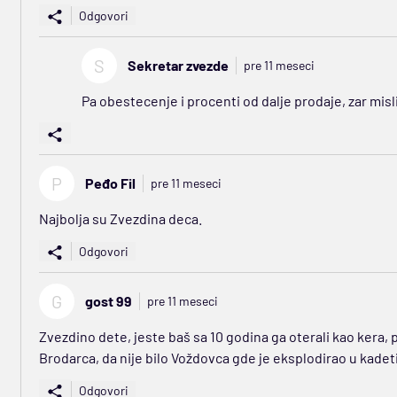
Odgovori
S
Sekretar zvezde
pre 11 meseci
Pa obestecenje i procenti od dalje prodaje, zar misli
P
Peđo Fil
pre 11 meseci
Najbolja su Zvezdina deca.
Odgovori
G
gost 99
pre 11 meseci
Zvezdino dete, jeste baš sa 10 godina ga oterali kao kera, 
Brodarca, da nije bilo Voždovca gde je eksplodirao u kadeti
Odgovori