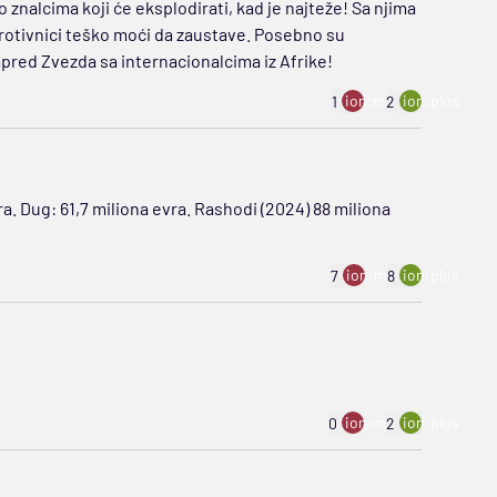
o znalcima koji će eksplodirati, kad je najteže! Sa njima
e protivnici teško moći da zaustave. Posebno su
apred Zvezda sa internacionalcima iz Afrike!
ion:minus
ion:plus
1
2
a. Dug: 61,7 miliona evra. Rashodi (2024) 88 miliona
ion:minus
ion:plus
7
8
ion:minus
ion:plus
0
2