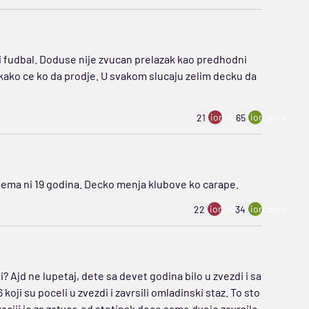
ki fudbal. Doduse nije zvucan prelazak kao predhodni
na kako ce ko da prodje. U svakom slucaju zelim decku da
ion:minus
ion:plus
21
65
nema ni 19 godina. Decko menja klubove ko carape.
ion:minus
ion:plus
22
34
? Ajd ne lupetaj, dete sa devet godina bilo u zvezdi i sa
koji su poceli u zvezdi i zavrsili omladinski staz. To sto
ciji je za zatvor, od stotinak dece samo dvoje zavrsilo