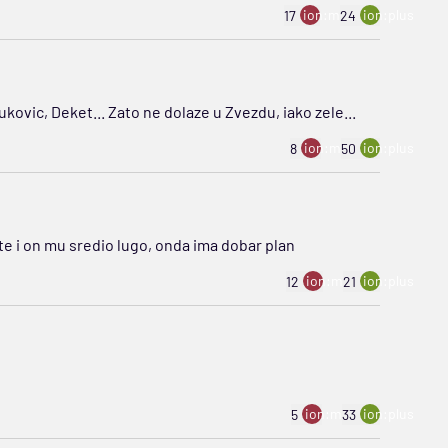
ion:minus
ion:plus
17
24
kovic, Deket... Zato ne dolaze u Zvezdu, iako zele...
ion:minus
ion:plus
8
50
te i on mu sredio lugo, onda ima dobar plan
ion:minus
ion:plus
12
21
ion:minus
ion:plus
5
33