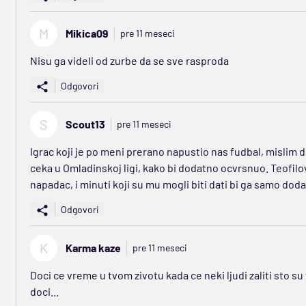
M
Mikica09
pre 11 meseci
Nisu ga videli od zurbe da se sve rasproda
Odgovori
S
Scout13
pre 11 meseci
Igrac koji je po meni prerano napustio nas fudbal, mislim 
ceka u Omladinskoj ligi, kako bi dodatno ocvrsnuo. Teofilov
napadac, i minuti koji su mu mogli biti dati bi ga samo dod
Odgovori
K
Karma kaze
pre 11 meseci
Doci ce vreme u tvom zivotu kada ce neki ljudi zaliti sto su
doci...