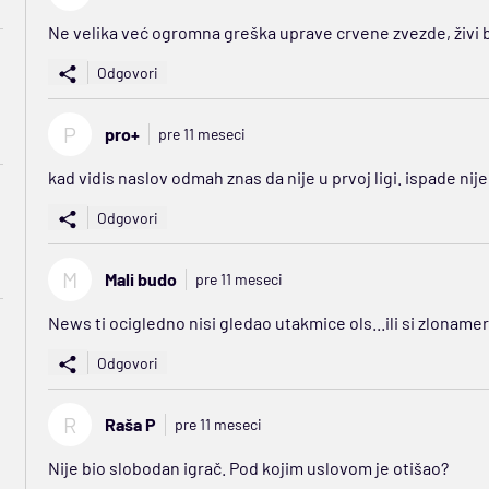
Ne velika već ogromna greška uprave crvene zvezde, živi bil
Odgovori
P
pro+
pre 11 meseci
kad vidis naslov odmah znas da nije u prvoj ligi. ispade nij
Odgovori
M
Mali budo
pre 11 meseci
News ti ocigledno nisi gledao utakmice ols...ili si zlonamera
Odgovori
R
Raša P
pre 11 meseci
Nije bio slobodan igrač. Pod kojim uslovom je otišao?