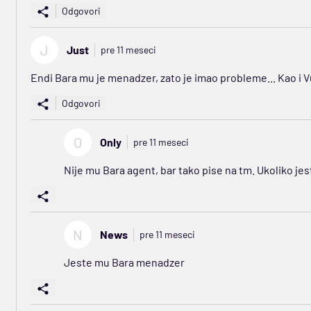
Odgovori
J
Just
pre 11 meseci
Endi Bara mu je menadzer, zato je imao probleme... Kao i Vu
Odgovori
O
Only
pre 11 meseci
Nije mu Bara agent, bar tako pise na tm. Ukoliko jes
N
News
pre 11 meseci
Jeste mu Bara menadzer