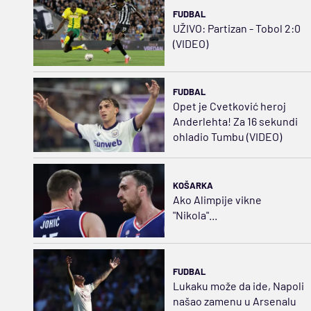
FUDBAL
UŽIVO: Partizan - Tobol 2:0
(VIDEO)
FUDBAL
Opet je Cvetković heroj
Anderlehta! Za 16 sekundi
ohladio Tumbu (VIDEO)
KOŠARKA
Ako Alimpije vikne
"Nikola"...
FUDBAL
Lukaku može da ide, Napoli
našao zamenu u Arsenalu