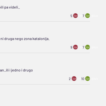
i pa videli..
ion:minus
ion:plus
5
7
e ni druga nego zona katalonija.
ion:minus
ion:plus
9
7
n..ili i jedno i drugo
ion:minus
ion:plus
2
10