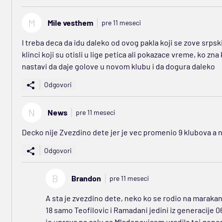
M
Mile vesthem
pre 11 meseci
I treba deca da idu daleko od ovog pakla koji se zove srps
klinci koji su otisli u lige petica ali pokazace vreme, ko z
nastavi da daje golove u novom klubu i da dogura daleko
Odgovori
N
News
pre 11 meseci
Decko nije Zvezdino dete jer je vec promenio 9 klubova a 
Odgovori
B
Brandon
pre 11 meseci
A sta je zvezdino dete, neko ko se rodio na marakani
18 samo Teofilovic i Ramadani jedini iz generacije 06 
je uprava na celu sa Mladenovicem uradila toj genera