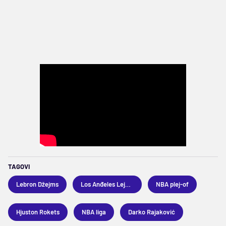
TAGOVI
Lebron Džejms
Los Anđeles Lejkers
NBA plej-of
Hjuston Rokets
NBA liga
Darko Rajaković