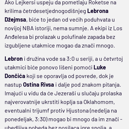
Ako Lejkersi uspeju da pometlaju Roketse na
krilima četrdesetjednogodišnjeg
Lebrona
Džejmsa
, biće to jedan od većih poduhvata u
novijoj NBA istoriji, nema sumnje. A ekipi iz Los
Anđelesa bi prolazak u polufinale zapada bez
izgubljene utakmice mogao da znači mnogo.
Lebron
i družina vode sa 3:0 u seriji, a u četvrtoj
utakmici biće ponovo lišeni pomoći
Luke
Dončića
koji se oporavlja od povrede, dok je
nastup
Ostina Rivsa
i dalje pod znakom pitanja.
Imajući u vidu da će Jezeraši u slučaju prolaska
najverovatnije ukrstiti koplja sa Oklahomom,
eventualni trijumf protiv Hjustona (nedelja na
ponedeljak, 3:30) mogao bi mnogo da im znači -
ubedljiva pobeda bez nosilaca igre spolja, a