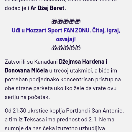
dodao je i
Ar Džej Beret
.
🎁🎁🎁🎁🎁
Uđi u Mozzart Sport FAN ZONU. Čitaj, igraj,
osvajaj!
🎁🎁🎁🎁🎁
Zatvorili su Kanađani
Džejmsa Hardena i
Donovana Mičela
u trećoj utakmici, a biće im
potreban podjednako koncentrisan pristup na
obe strane parketa ukoliko žele da vrate ovu
seriju na početak.
Od 21:30 ukrstiće koplja Portland i San Antonio,
a tim iz Teksasa ima prednost od 2:1. Nema
sumnje da nas čeka izuzetno uzbudljiva