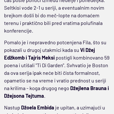
čas posle ponoći između nedelje i ponedeljka.
Seltkisi vode 2-1 u seriji, a eventualnim novim
brejkom došli bi do meč-lopte na domaćem
terenu i praktično bili pred vratima polufinala
konferencije.
Pomalo je i nepravedno potcenjena Fila, što su
pokazali u drugoj utakmici kada su
Vi Džej
Edžkomb i Tajris Meksi
postigli kombinovano 59
poena i utišali "Ti Di Garden". Svhvatio je Boston
da ova serija ipak neće biti čista formalnost,
opametio se na vreme i vratio prednost u seriji
na krilima - koga drugog nego
Džejlena Brauna i
Džejsona Tejtuma
.
Nastup
Džoela Embida
je upitan, a uzimajući u