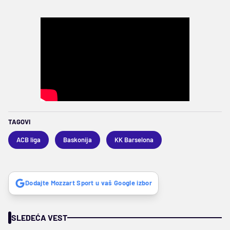
TAGOVI
ACB liga
Baskonija
KK Barselona
Dodajte Mozzart Sport u vaš Google izbor
SLEDEĆA VEST