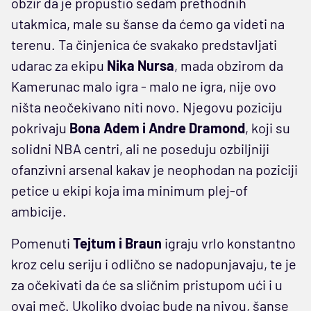
obzir da je propustio sedam prethodnih
utakmica, male su šanse da ćemo ga videti na
terenu. Ta činjenica će svakako predstavljati
udarac za ekipu
Nika Nursa
, mada obzirom da
Kamerunac malo igra - malo ne igra, nije ovo
ništa neočekivano niti novo. Njegovu poziciju
pokrivaju
Bona Adem i Andre Dramond
, koji su
solidni NBA centri, ali ne poseduju ozbiljniji
ofanzivni arsenal kakav je neophodan na poziciji
petice u ekipi koja ima minimum plej-of
ambicije.
Pomenuti
Tejtum i Braun
igraju vrlo konstantno
kroz celu seriju i odlično se nadopunjavaju, te je
za očekivati da će sa sličnim pristupom ući i u
ovaj meč. Ukoliko dvojac bude na nivou, šanse