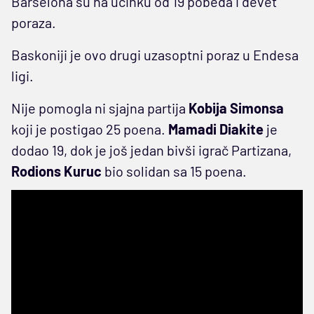
Barselona su na učinku od 19 pobeda i devet
poraza.
Baskoniji je ovo drugi uzasoptni poraz u Endesa
ligi.
Nije pomogla ni sjajna partija
Kobija Simonsa
koji je postigao 25 poena.
Mamadi Diakite
je
dodao 19, dok je još jedan bivši igrač Partizana,
Rodions Kuruc
bio solidan sa 15 poena.