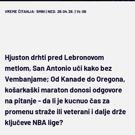
VREME ČITANJA: 5MIN | NED. 26.04.26. | 14:09
Hjuston drhti pred Lebronovom
metlom, San Antonio uči kako bez
Vembanjame; Od Kanade do Oregona,
košarkaški maraton donosi odgovore
na pitanje - da li je kucnuo čas za
promenu straže ili veterani i dalje drže
ključeve NBA lige?