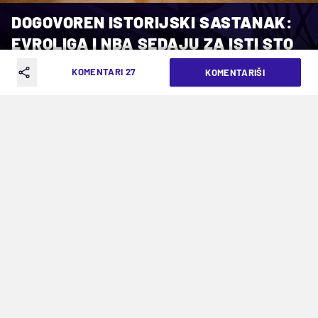
DOGOVOREN ISTORIJSKI SASTANAK:
EVROLIGA I NBA SEDAJU ZA ISTI STO
KOMENTARI 27
KOMENTARIŠI
VREME ČITANJA: 5MIN | NED. 26.04.26. | 14:09
Sedište FIBA je mesto gde bi istorija
mogla da bude ispisana
Evropska košarka nalazi se na prekretnici, a
naredni dani mogli bi da odrede njen pravac u
decenijama koje dolaze. Predstavnici Evrolige i