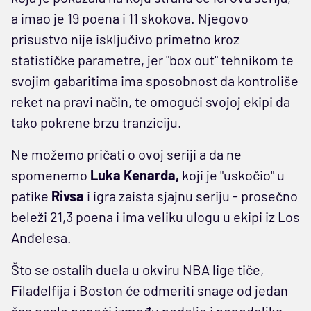
a imao je 19 poena i 11 skokova. Njegovo
prisustvo nije isključivo primetno kroz
statističke parametre, jer "box out" tehnikom te
svojim gabaritima ima sposobnost da kontroliše
reket na pravi način, te omogući svojoj ekipi da
tako pokrene brzu tranziciju.
Ne možemo pričati o ovoj seriji a da ne
spomenemo
Luka Kenarda,
koji je "uskočio" u
patike
Rivsa
i igra zaista sjajnu seriju - prosečno
beleži 21,3 poena i ima veliku ulogu u ekipi iz Los
Anđelesa.
Što se ostalih duela u okviru NBA lige tiče,
Filadelfija i Boston će odmeriti snage od jedan