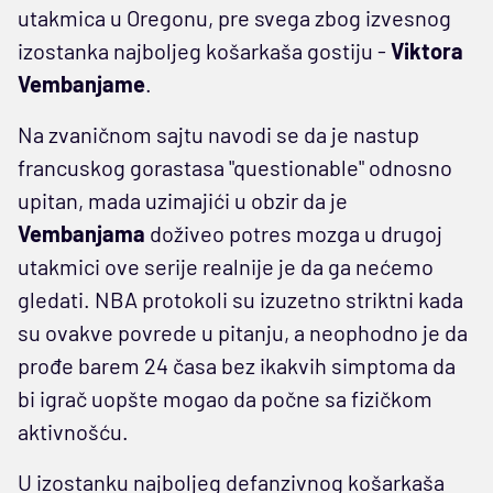
utakmica u Oregonu, pre svega zbog izvesnog
izostanka najboljeg košarkaša gostiju -
Viktora
Vembanjame
.
Na zvaničnom sajtu navodi se da je nastup
francuskog gorastasa "questionable" odnosno
upitan, mada uzimajići u obzir da je
Vembanjama
doživeo potres mozga u drugoj
utakmici ove serije realnije je da ga nećemo
gledati. NBA protokoli su izuzetno striktni kada
su ovakve povrede u pitanju, a neophodno je da
prođe barem 24 časa bez ikakvih simptoma da
bi igrač uopšte mogao da počne sa fizičkom
aktivnošću.
U izostanku najboljeg defanzivnog košarkaša