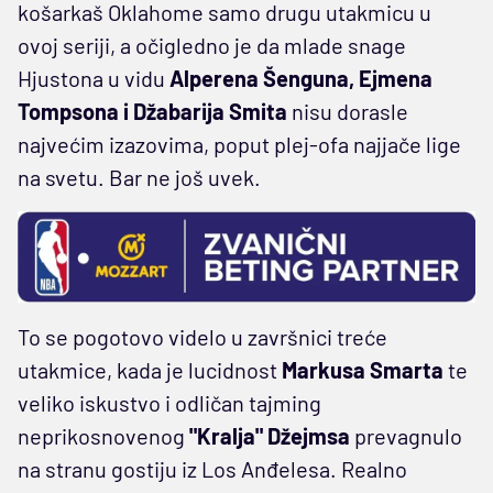
košarkaš Oklahome samo drugu utakmicu u
ovoj seriji, a očigledno je da mlade snage
Hjustona u vidu
Alperena Šenguna, Ejmena
Tompsona i Džabarija Smita
nisu dorasle
najvećim izazovima, poput plej-ofa najjače lige
na svetu. Bar ne još uvek.
To se pogotovo videlo u završnici treće
utakmice, kada je lucidnost
Markusa Smarta
te
veliko iskustvo i odličan tajming
neprikosnovenog
"Kralja" Džejmsa
prevagnulo
na stranu gostiju iz Los Anđelesa. Realno