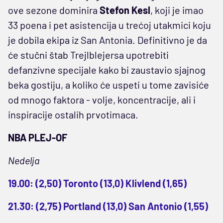
ove sezone dominira
Stefon Kesl
, koji je imao
33 poena i pet asistencija u trećoj utakmici koju
je dobila ekipa iz San Antonia. Definitivno je da
će stučni štab Trejlblejersa upotrebiti
defanzivne specijale kako bi zaustavio sjajnog
beka gostiju, a koliko će uspeti u tome zavisiće
od mnogo faktora - volje, koncentracije, ali i
inspiracije ostalih prvotimaca.
NBA PLEJ-OF
Nedelja
19.00: (2,50) Toronto (13,0) Klivlend (1,65)
21.30: (2,75) Portland (13,0) San Antonio (1,55)