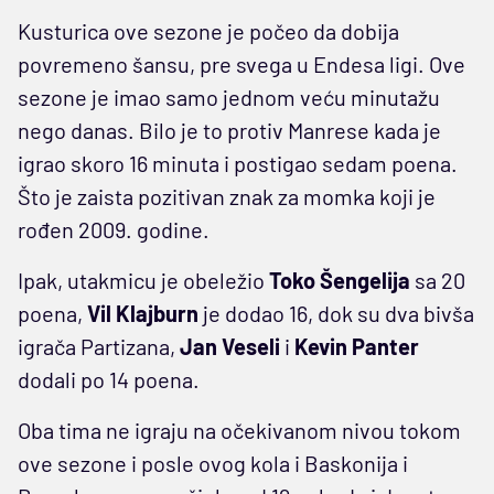
Kusturica ove sezone je počeo da dobija
povremeno šansu, pre svega u Endesa ligi. Ove
sezone je imao samo jednom veću minutažu
nego danas. Bilo je to protiv Manrese kada je
igrao skoro 16 minuta i postigao sedam poena.
Što je zaista pozitivan znak za momka koji je
rođen 2009. godine.
Ipak, utakmicu je obeležio
Toko Šengelija
sa 20
poena,
Vil Klajburn
je dodao 16, dok su dva bivša
igrača Partizana,
Jan Veseli
i
Kevin Panter
dodali po 14 poena.
Oba tima ne igraju na očekivanom nivou tokom
ove sezone i posle ovog kola i Baskonija i