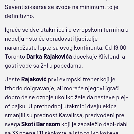
Seventisiksersa se svode na minimum, to je
definitivno.
Igraće se dve utakmice i u evropskom terminu u
nedelju - što će obradovati ljubitelje
narandžaste lopte sa ovog kontinenta. Od 19.00
Toronto
Darka Rajakovića
dočekuje Klivlend, a
gosti vode sa 2-1 u pobedama.
Jeste
Rajaković
prvi evropski trener koji je
izborio doigravanje, ali moraće njegovi igrači
dobro da se oznoje ukoliko žele da nastave plej-
of bajku. U prethodnoj utakmici dveju ekipa
smanjili su prednost Kavalirsa, predvođeni pre
svega
Skoti Barnsom
koji je zabaležio dabl-dabl
sa 33 poena i 11 skokova, a isto toliko koševa