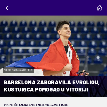
Nikola Kusturica (© FIBA)
BARSELONA ZABORAVILA EVROLIGU,
KUSTURICA POMOGAO U VITORIJI
VREME ČITANJA: 5MIN | NED. 26.04.26. | 14:09