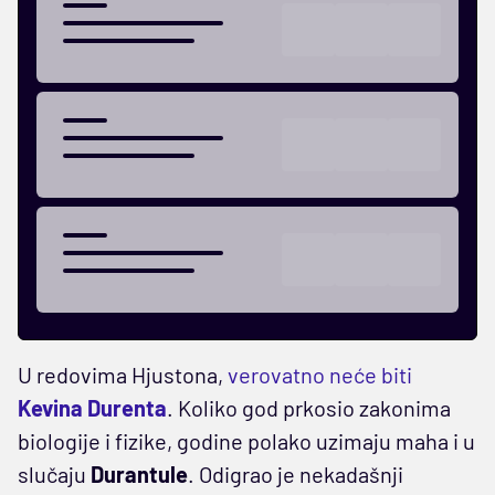
U redovima Hjustona,
verovatno neće biti
Kevina Durenta
. Koliko god prkosio zakonima
biologije i fizike, godine polako uzimaju maha i u
slučaju
Durantule
. Odigrao je nekadašnji