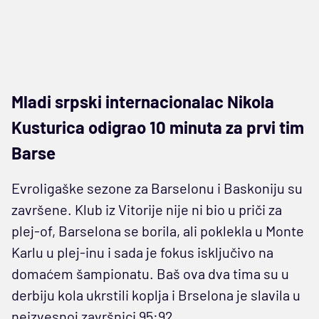
Mladi srpski internacionalac Nikola
Kusturica odigrao 10 minuta za prvi tim
Barse
Evroligaške sezone za Barselonu i Baskoniju su
završene. Klub iz Vitorije nije ni bio u priči za
plej-of, Barselona se borila, ali poklekla u Monte
Karlu u plej-inu i sada je fokus isključivo na
domaćem šampionatu. Baš ova dva tima su u
derbiju kola ukrstili koplja i Brselona je slavila u
neizvesnoj završnici 95:92.