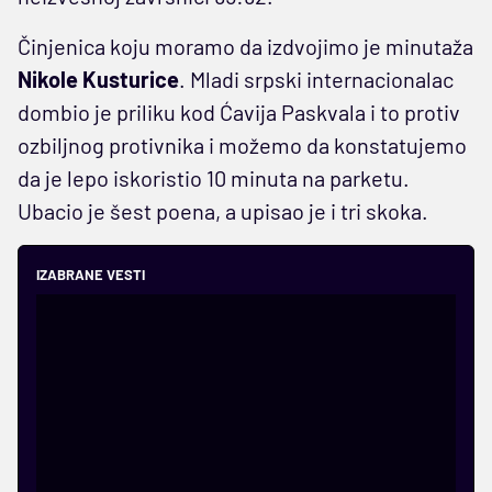
Činjenica koju moramo da izdvojimo je minutaža
Nikole Kusturice
. Mladi srpski internacionalac
dombio je priliku kod Ćavija Paskvala i to protiv
ozbiljnog protivnika i možemo da konstatujemo
da je lepo iskoristio 10 minuta na parketu.
Ubacio je šest poena, a upisao je i tri skoka.
IZABRANE VESTI