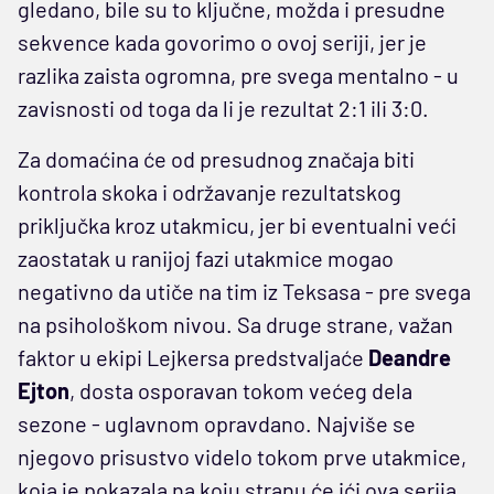
gledano, bile su to ključne, možda i presudne
sekvence kada govorimo o ovoj seriji, jer je
razlika zaista ogromna, pre svega mentalno - u
zavisnosti od toga da li je rezultat 2:1 ili 3:0.
Za domaćina će od presudnog značaja biti
kontrola skoka i održavanje rezultatskog
priključka kroz utakmicu, jer bi eventualni veći
zaostatak u ranijoj fazi utakmice mogao
negativno da utiče na tim iz Teksasa - pre svega
na psihološkom nivou. Sa druge strane, važan
faktor u ekipi Lejkersa predstvaljaće
Deandre
Ejton
, dosta osporavan tokom većeg dela
sezone - uglavnom opravdano. Najviše se
njegovo prisustvo videlo tokom prve utakmice,
koja je pokazala na koju stranu će ići ova serija,