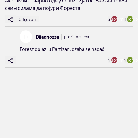
Ако ЦММ стварно оде у Олимпијакос, Звезда треба
свим силама да појури Фореста.
ion:minus
ion:p
Odgovori
3
6
D
Dijagnozza
pre 4 meseca
Forest dolazi u Partizan, džaba se nadaš...
ion:minus
ion:p
4
3