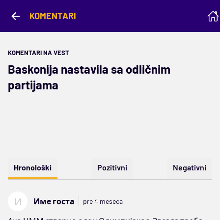
KOMENTARI
KOMENTARI NA VEST
Baskonija nastavila sa odličnim
partijama
Hronološki
Pozitivni
Negativni
И
Име госта
pre 4 meseca