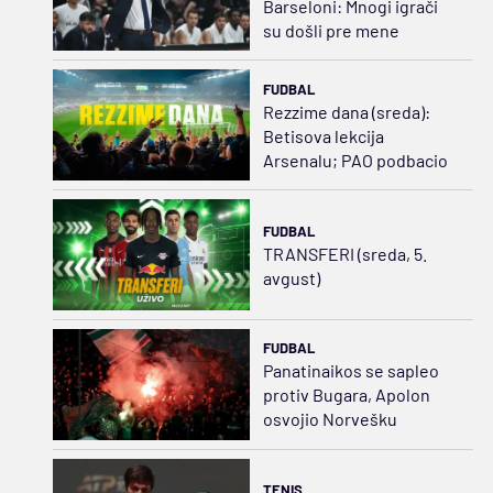
Barseloni: Mnogi igrači
su došli pre mene
FUDBAL
Rezzime dana (sreda):
Betisova lekcija
Arsenalu; PAO podbacio
FUDBAL
TRANSFERI (sreda, 5.
avgust)
FUDBAL
Panatinaikos se sapleo
protiv Bugara, Apolon
osvojio Norvešku
TENIS