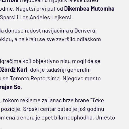
odine, Nagetsi prvi put od
Dikembea Mutomba
o Sparsi i Los Anđeles Lejkersi.
a donese radost navijačima u Denveru,
 ekipu, a na kraju se sve završilo odlaskom
igračima koji objektivno nisu mogli da se
Džordž Karl
, dok je tadašnji generalni
io se Toronto Reptorsima. Njegovo mesto
rajan Šo
.
, tokom reklame za lanac brze hrane "
Tako
. pozicije. Srpski centar ostao je još godinu
promena trenera je opet bila neophodna. Umesto
.