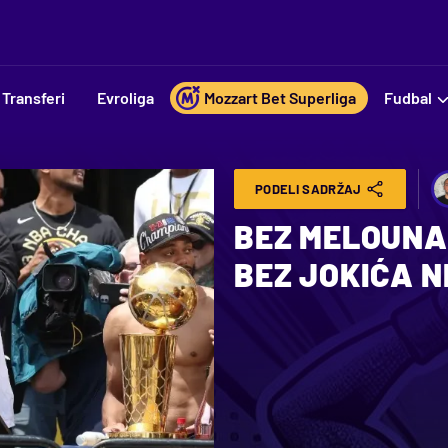
Transferi
Evroliga
Mozzart Bet Superliga
Fudbal
PODELI SADRŽAJ
BEZ MELOUNA N
BEZ JOKIĆA N