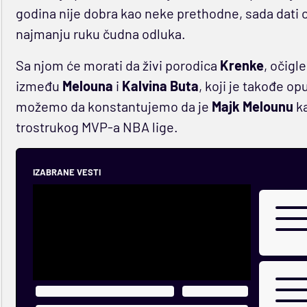
godina nije dobra kao neke prethodne, sada dati ot
najmanju ruku čudna odluka.
Sa njom će morati da živi porodica
Krenke
, očigl
između
Melouna
i
Kalvina Buta
, koji je takođe op
možemo da konstantujemo da je
Majk Melounu
k
trostrukog MVP-a NBA lige.
IZABRANE VESTI