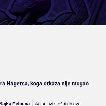
era Nagetsa, koga otkaza nije mogao
Majka Melouna
. Iako su svi složni da ova