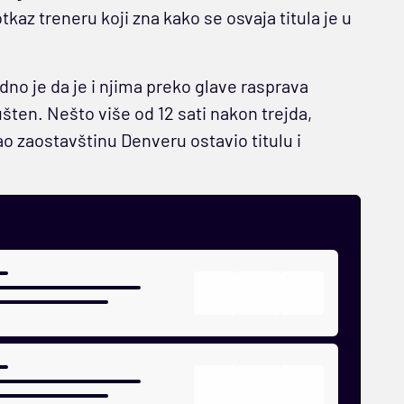
kaz treneru koji zna kako se osvaja titula je u
edno je da je i njima preko glave rasprava
ušten. Nešto više od 12 sati nakon trejda,
ao zaostavštinu Denveru ostavio titulu i