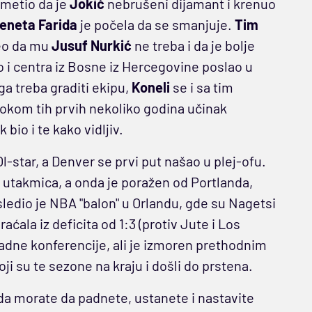
rimetio da je
Jokić
nebrušeni dijamant i krenuo
eneta Farida
je počela da se smanjuje.
Tim
eo da mu
Jusuf Nurkić
ne treba i da je bolje
 i centra iz Bosne iz Hercegovine poslao u
ga treba graditi ekipu,
Koneli
se i sa tim
Tokom tih prvih nekoliko godina učinak
 bio i te kako vidljiv.
Ol-star, a Denver se prvi put našao u plej-ofu.
utakmica, a onda je poražen od Portlanda,
edio je NBA "balon" u Orlandu, gde su Nagetsi
aćala iz deficita od 1:3 (protiv Jute i Los
padne konferencije, ali je izmoren prethodnim
 su te sezone na kraju i došli do prstena.
da morate da padnete, ustanete i nastavite