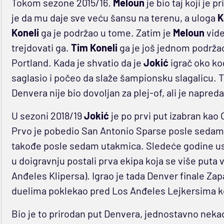
Tokom sezone 2015/16.
Meloun
je bio taj koji je p
je da mu daje sve veću šansu na terenu, a uloga
K
Koneli
ga je podržao u tome. Zatim je
Meloun
vid
trejdovati ga.
Tim Koneli
ga je još jednom podržao
Portland. Kada je shvatio da je
Jokić
igrač oko ko
saglasio i počeo da slaže šampionsku slagalicu. 
Denvera nije bio dovoljan za plej-of, ali je napredak
U sezoni 2018/19
Jokić
je po prvi put izabran kao 
Prvo je pobedio San Antonio Sparse posle sedam 
takođe posle sedam utakmica. Sledeće godine usl
u doigravnju postali prva ekipa koja se više puta vr
Anđeles Klipersa). Igrao je tada Denver finale Za
duelima poklekao pred Los Anđeles Lejkersima koji
Bio je to prirodan put Denvera, jednostavno neka