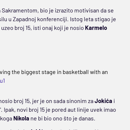
 Sakramentom, bio je izrazito motivisan da se
lu u Zapadnoj konferenciji. Istog leta stigao je
uzeo broj 15, isti onaj koji je nosio
Karmelo
ing the biggest stage in basketball with an
u1
nosio broj 15, jer je on sada sinonim za
Jokića
i
Ipak, novi broj 15 je pored aut linije uvek imao
z koga
Nikola
ne bi bio ono što je danas.