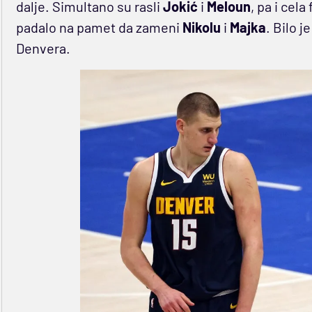
dalje. Simultano su rasli
Jokić
i
Meloun
, pa i cela
padalo na pamet da zameni
Nikolu
i
Majka
. Bilo j
Denvera.