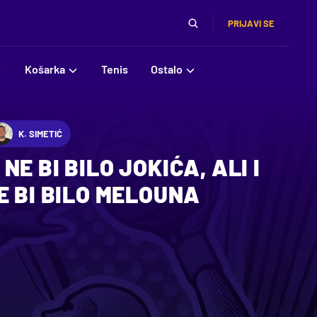
PRIJAVI SE
Košarka
Tenis
Ostalo
K. SIMETIĆ
E BI BILO JOKIĆA, ALI I
E BI BILO MELOUNA