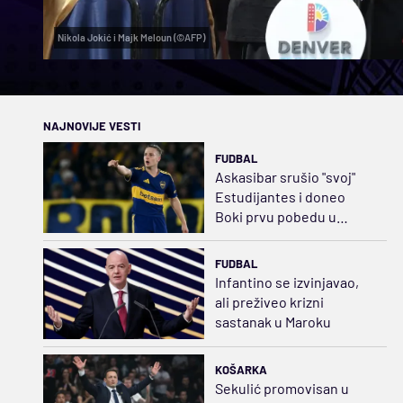
Nikola Jokić i Majk Meloun (©AFP)
NAJNOVIJE VESTI
FUDBAL
Askasibar srušio "svoj"
Estudijantes i doneo
Boki prvu pobedu u
Klausuri
FUDBAL
Infantino se izvinjavao,
ali preživeo krizni
sastanak u Maroku
KOŠARKA
Sekulić promovisan u