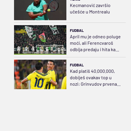
Kecmanović završio
učešće u Montrealu
FUDBAL
April mu je odneo poluge
moći, ali Ferencvaroš
odbija predaju i hita ka
sudaru sa Salahom
FUDBAL
Kad platiš 40.000.000,
dobiješ ovakav top u
nozi: Grinvudov prvenac,
zategao praćku za sve
pare