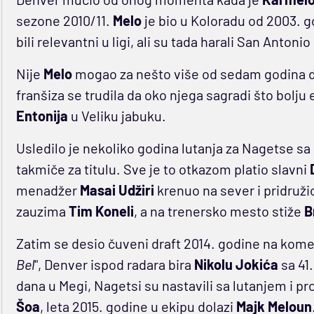
sezone 2010/11.
Melo
je bio u Koloradu od 2003. g
bili relevantni u ligi, ali su tada harali San Antoni
Nije
Melo
mogao za nešto više od sedam godina d
franšiza se trudila da oko njega sagradi što bolju
Entonija
u Veliku jabuku.
Usledilo je nekoliko godina lutanja za Nagetse sa 
takmiče za titulu. Sve je to otkazom platio slavni
menadžer
Masai Udžiri
krenuo na sever i pridruž
zauzima
Tim Koneli
, a na trenersko mesto stiže
B
Zatim se desio čuveni draft 2014. godine na kome
Bel
", Denver ispod radara bira
Nikolu Jokića
sa 41
dana u Megi, Nagetsi su nastavili sa lutanjem i 
Šoa
, leta 2015. godine u ekipu dolazi
Majk Meloun