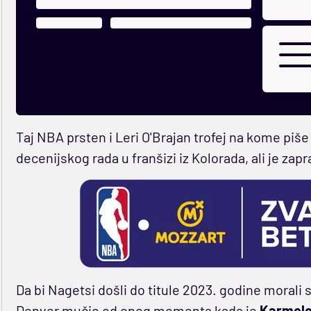
Taj NBA prsten i Leri O'Brajan trofej na kome piše
decenijskog rada u franšizi iz Kolorada, ali je za
Da bi Nagetsi došli do titule 2023. godine morali
Denver mučio od onog momenta kada je
Karmelo