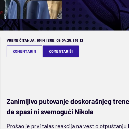
VREME ČITANJA: 9MIN | SRE. 09.04.25. | 16:12
KOMENTARI 9
KOMENTARIŠI
Zanimljivo putovanje doskorašnjeg tren
da spasi ni svemogući Nikola
Prošao je prvi talas reakcija na vest o otpuštanju