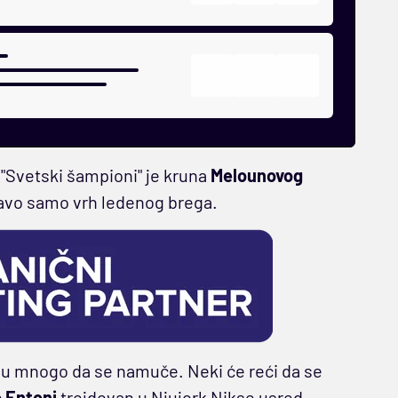
 "Svetski šampioni" je kruna
Melounovog
pravo samo vrh ledenog brega.
 su mnogo da se namuče. Neki će reći da se
 Entoni
trejdovan u Njujork Nikse usred