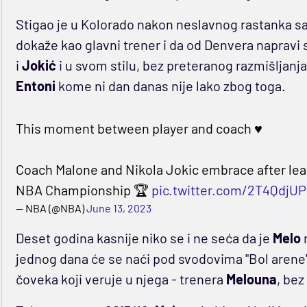
Stigao je u Kolorado nakon neslavnog rastanka sa
dokaže kao glavni trener i da od Denvera napravi si
i
Jokić
i u svom stilu, bez preteranog razmišljanja 
Entoni
kome ni dan danas nije lako zbog toga.
This moment between player and coach ♥
Coach Malone and Nikola Jokic embrace after leav
NBA Championship 🏆
pic.twitter.com/2T4QdjUP
— NBA (@NBA)
June 13, 2023
Deset godina kasnije niko se i ne seća da je
Melo
jednog dana će se naći pod svodovima "Bol arene". 
čoveka koji veruje u njega - trenera
Melouna
, be